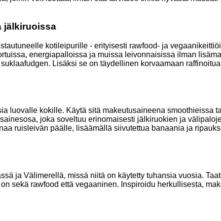
 jälkiruoissa
stautuneelle kotileipurille - erityisesti rawfood- ja vegaanikei
tortuissa, energiapalloissa ja muissa leivonnaisissa ilman lisäm
 suklaafudgen. Lisäksi se on täydellinen korvaamaan raffinoitua
ia luovalle kokille. Käytä sitä makeutusaineena smoothieissa tai
usainesosa, joka soveltuu erinomaisesti jälkiruokien ja välipa
a ruisleivän päälle, lisäämällä siivutettua banaania ja ripaukse
dässä ja Välimerellä, missä niitä on käytetty tuhansia vuosia. Ta
a on sekä rawfood että vegaaninen. Inspiroidu herkullisesta, ma