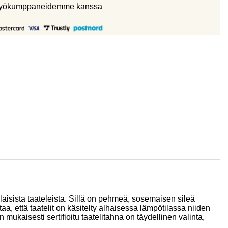
eistyökumppaneidemme kanssa
aisista taateleista. Sillä on pehmeä, sosemaisen sileä
aa, että taatelit on käsitelty alhaisessa lämpötilassa niiden
ukaisesti sertifioitu taatelitahna on täydellinen valinta,