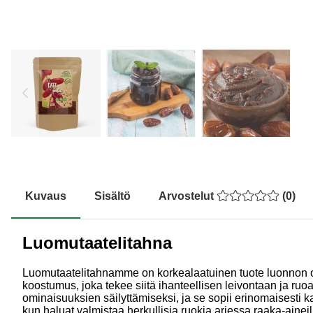
Kuvaus
Sisältö
Arvostelut
(
0
)
Luomutaatelitahna
Luomutaatelitahnamme on korkealaatuinen tuote luonnon omas
koostumus, joka tekee siitä ihanteellisen leivontaan ja ruoa
ominaisuuksien säilyttämiseksi, ja se sopii erinomaisesti k
kun haluat valmistaa herkullisia ruokia arjessa raaka-aineilla