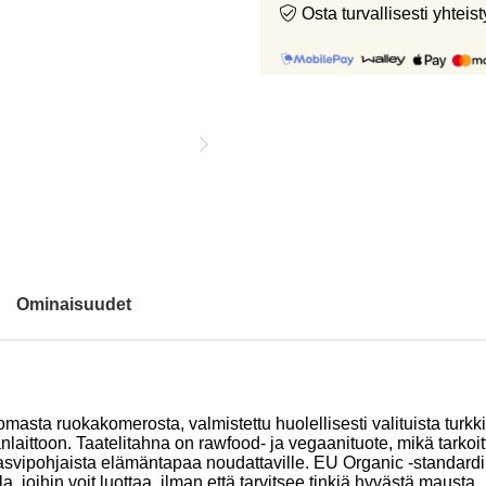
Osta turvallisesti yht
Ominaisuudet
ta ruokakomerosta, valmistettu huolellisesti valituista turkkil
nlaittoon. Taatelitahna on rawfood- ja vegaanituote, mikä tarkoitt
asvipohjaista elämäntapaa noudattaville. EU Organic -standardin m
, joihin voit luottaa, ilman että tarvitsee tinkiä hyvästä mausta.