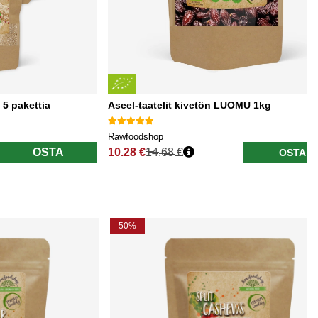
5 pakettia
Aseel-taatelit kivetön LUOMU 1kg
Rawfoodshop
OSTA
10.28 €
14.68 €
OSTA
Normaali hinta
50%