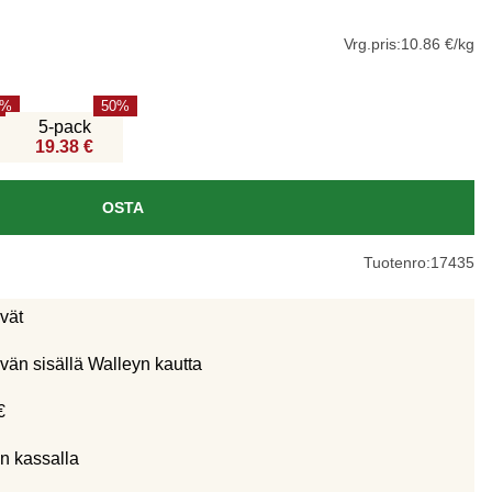
Vrg.pris:
10.86 €/kg
50
5-pack
19.38 €
OSTA
Tuotenro:
17435
ivät
vän sisällä Walleyn kautta
€
n kassalla