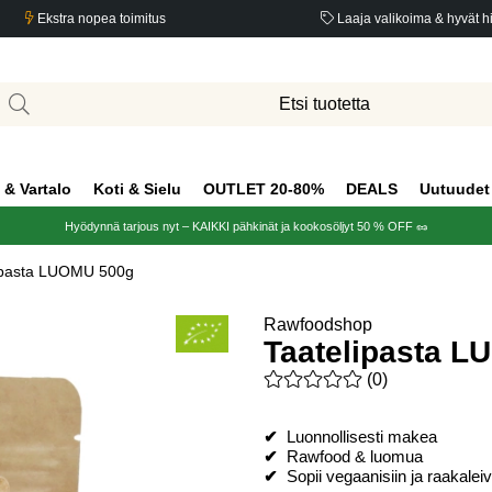
Ekstra nopea toimitus
Laaja valikoima & hyvät h
 & Vartalo
Koti & Sielu
OUTLET 20-80%
DEALS
Uutuudet
Hyödynnä tarjous nyt – KAIKKI pähkinät ja kookosöljyt 50 % OFF 🥜
ipasta LUOMU 500g
Rawfoodshop
Taatelipasta 
Keskiarvoluokitus 0 / 5 Arvio
(
0
)
✔
Luonnollisesti makea
✔
Rawfood & luomua
✔
Sopii vegaanisiin ja raakalei