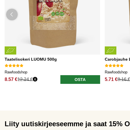
Taatelisokeri LUOMU 500g
Carobjauhe
Rawfoodshop
Rawfoodshop
8.57 €
12.24 €
5.71 €
8.16 
OSTA
Liity uutiskirjeeseemme ja saat 15% 