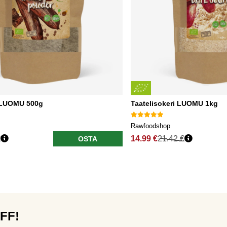
 LUOMU 500g
Taatelisokeri LUOMU 1kg
Rawfoodshop
€
14.99 €
21.42 €
OSTA
OFF!