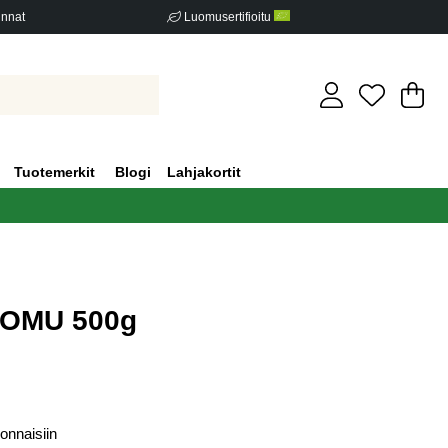
innat
Luomusertifioitu
Os
Mä
.
Tuotemerkit
Blogi
Lahjakortit
LUOMU 500g
iden määrä 0
vonnaisiin