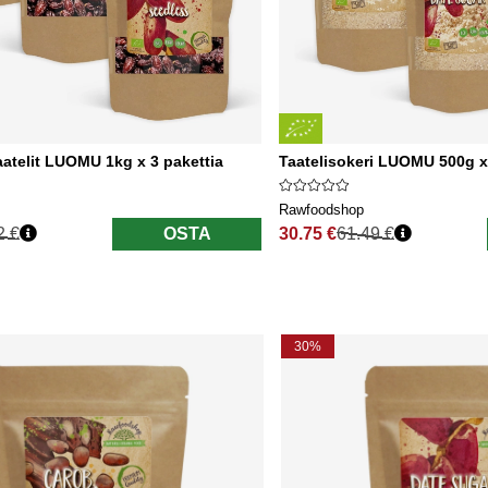
aatelit LUOMU 1kg x 3 pakettia
Taatelisokeri LUOMU 500g x 
Rawfoodshop
2 €
OSTA
30.75 €
61.49 €
nta
Normaali hinta
30%