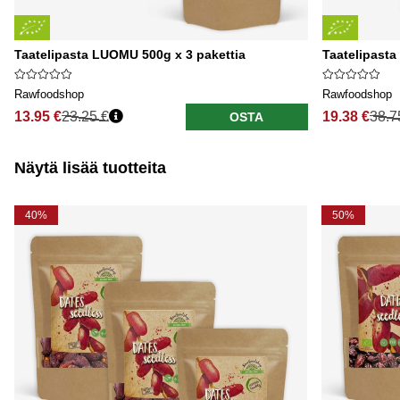
Taatelipasta LUOMU 500g x 3 pakettia
Taatelipasta
Rawfoodshop
Rawfoodshop
13.95 €
23.25 €
19.38 €
38.7
OSTA
Näytä lisää tuotteita
40%
50%