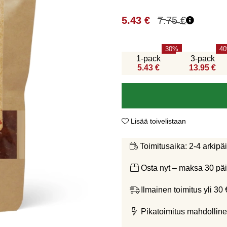
5.43
€
7.75
€
30
40
1-pack
3-pack
5.43 €
13.95 €
Lisää toivelistaan
2-4 arkipä
Toimitusaika:
Osta nyt – maksa 30 päi
Ilmainen toimitus yli 30 
Pikatoimitus mahdolline