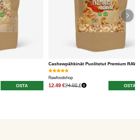
Cashewpähkinät Puolitetut Premium RAW 
Rawfoodshop
12.49 €
24.98 €
OSTA
OSTA