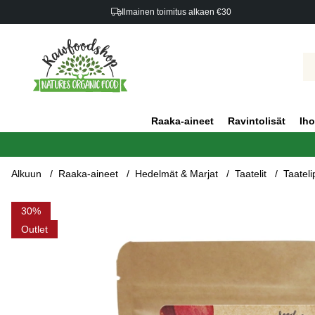
Ilmainen toimitus alkaen €30
Raaka-aineet
Ravintolisät
Iho
Alkuun
Raaka-aineet
Hedelmät & Marjat
Taatelit
Taatel
Tuotekuvat Taatelipasta LUOMU 500g
30
Outlet