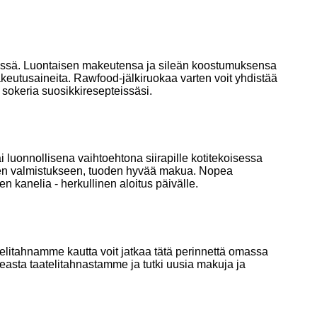
ttiöissä. Luontaisen makeutensa ja sileän koostumuksensa
akeutusaineita. Rawfood-jälkiruokaa varten voit yhdistää
 sokeria suosikkiresepteissäsi.
 luonnollisena vaihtoehtona siirapille kotitekoisessa
lojen valmistukseen, tuoden hyvää makua. Nopea
n kanelia - herkullinen aloitus päivälle.
atelitahnamme kautta voit jatkaa tätä perinnettä omassa
keasta taatelitahnastamme ja tutki uusia makuja ja