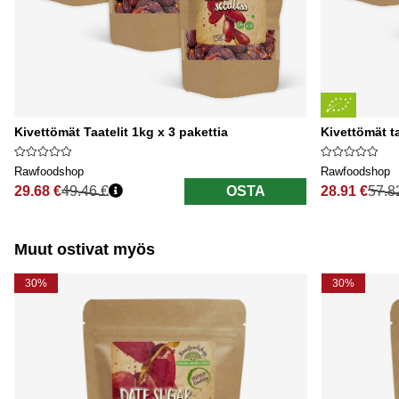
Kivettömät Taatelit 1kg x 3 pakettia
Kivettömät t
Rawfoodshop
Rawfoodshop
29.68 €
49.46 €
OSTA
28.91 €
57.8
Normaali hinta
Normaali hi
Muut ostivat myös
30%
30%