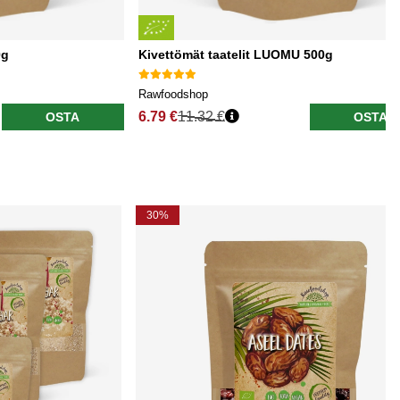
0g
Kivettömät taatelit LUOMU 500g
Rawfoodshop
6.79 €
11.32 €
OSTA
OSTA
30%