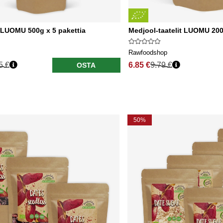
 LUOMU 500g x 5 pakettia
Medjool-taatelit LUOMU 20
Rawfoodshop
5 €
6.85 €
9.79 €
OSTA
50%