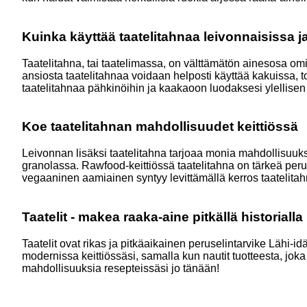
Kuinka käyttää taatelitahnaa leivonnaisissa ja
Taatelitahna, tai taatelimassa, on välttämätön ainesosa omi
ansiosta taatelitahnaa voidaan helposti käyttää kakuissa, 
taatelitahnaa pähkinöihin ja kaakaoon luodaksesi ylellisen
Koe taatelitahnan mahdollisuudet keittiössä
Leivonnan lisäksi taatelitahna tarjoaa monia mahdollisuuks
granolassa. Rawfood-keittiössä taatelitahna on tärkeä per
vegaaninen aamiainen syntyy levittämällä kerros taatelitahna
Taatelit - makea raaka-aine pitkällä historialla
Taatelit ovat rikas ja pitkäaikainen peruselintarvike Lähi-i
modernissa keittiössäsi, samalla kun nautit tuotteesta, jok
mahdollisuuksia resepteissäsi jo tänään!