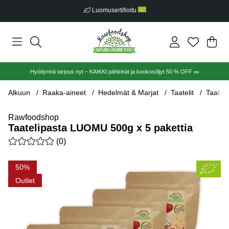
Luomusertifioitu
Ost
Mää
.
Hyödynnä tarjous nyt – KAIKKI pähkinät ja kookosöljyt 50 % OFF 🥜
Alkuun
Raaka-aineet
Hedelmät & Marjat
Taatelit
Taatel
Rawfoodshop
Taatelipasta LUOMU 500g x 5 pakettia
Keskiarvoluokitus 0 / 5 Arvioiden määrä 0
(
0
)
Tuotekuvat Taatelipasta LUOMU 500g x 5 pakettia
50
Outlet