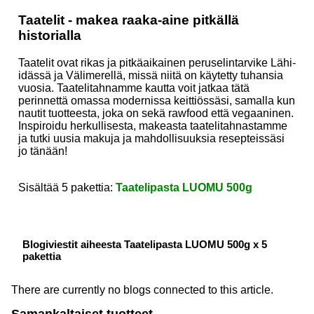
Taatelit - makea raaka-aine pitkällä
historialla
Taatelit ovat rikas ja pitkäaikainen peruselintarvike Lähi-
idässä ja Välimerellä, missä niitä on käytetty tuhansia
vuosia. Taatelitahnamme kautta voit jatkaa tätä
perinnettä omassa modernissa keittiössäsi, samalla kun
nautit tuotteesta, joka on sekä rawfood että vegaaninen.
Inspiroidu herkullisesta, makeasta taatelitahnastamme
ja tutki uusia makuja ja mahdollisuuksia resepteissäsi
jo tänään!
Sisältää 5 pakettia:
Taatelipasta LUOMU 500g
Blogiviestit aiheesta Taatelipasta LUOMU 500g x 5
pakettia
There are currently no blogs connected to this article.
Samankaltaiset tuotteet