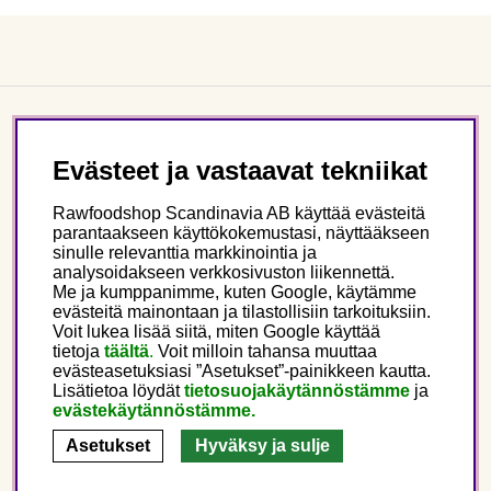
Asiakaspalvelu
Evästeet ja vastaavat tekniikat
Tietoa meistä
Rawfoodshop Scandinavia AB käyttää evästeitä
parantaakseen käyttökokemustasi, näyttääkseen
sinulle relevanttia markkinointia ja
Seuraa meitä
analysoidakseen verkkosivuston liikennettä.
Me ja kumppanimme, kuten Google, käytämme
evästeitä mainontaan ja tilastollisiin tarkoituksiin.
Tämä on Rawfoodshop
Voit lukea lisää siitä, miten Google käyttää
tietoja
täältä
.
Voit milloin tahansa muuttaa
evästeasetuksiasi ”Asetukset”-painikkeen kautta.
Finland
Lisätietoa löydät
tietosuojakäytännöstämme
ja
evästekäytännöstämme.
Asetukset
Hyväksy ja sulje
Copyright © 2025 Rawfoodshop Scandinavia AB