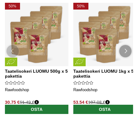
50%
50%
Taatelisokeri LUOMU 500g x 5
Taatelisokeri LUOMU 1kg x 5
pakettia
pakettia
Rawfoodshop
Rawfoodshop
30.75 €
61.49 €
53.54 €
107.08 €
OSTA
OSTA