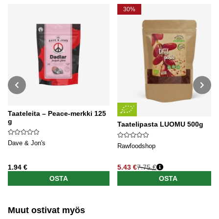
30%
Taateleita – Peace-merkki 125
g
Taatelipasta LUOMU 500g
Dave & Jon's
Rawfoodshop
1.94 €
5.43 €
7.75 €
Normaali hinta
OSTA
OSTA
Muut ostivat myös