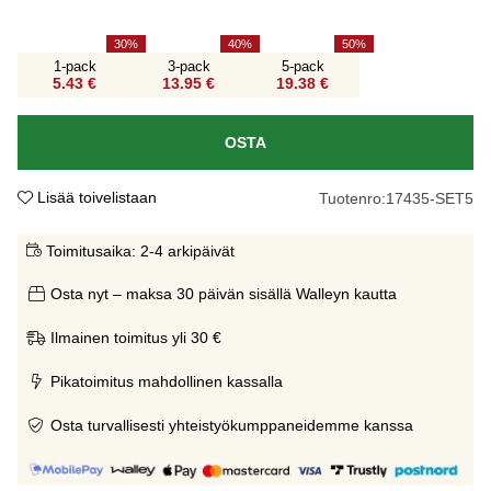
30
40
50
1-pack
3-pack
5-pack
5.43 €
13.95 €
19.38 €
OSTA
Lisää toivelistaan
Tuotenro:
17435-SET5
Toimitusaika:
2-4 arkipäivät
Osta nyt – maksa 30 päivän sisällä Walleyn kautta
Ilmainen toimitus yli 30 €
Pikatoimitus mahdollinen kassalla
Osta turvallisesti yhteistyökumppaneidemme kanssa