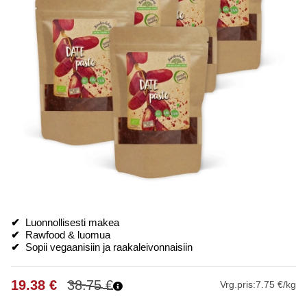
✔
Luonnollisesti makea
✔
Rawfood & luomua
✔
Sopii vegaanisiin ja raakaleivonnaisiin
19.38
€
38.75
€
Vrg.pris:
7.75 €/kg