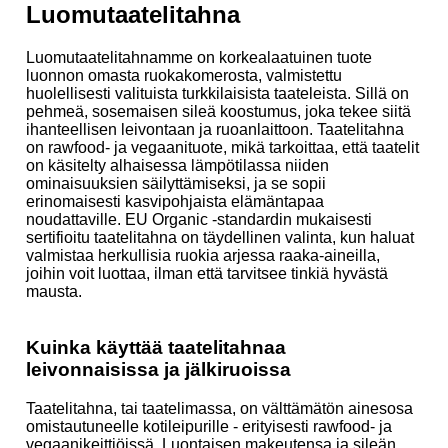
Luomutaatelitahna
Luomutaatelitahnamme on korkealaatuinen tuote
luonnon omasta ruokakomerosta, valmistettu
huolellisesti valituista turkkilaisista taateleista. Sillä on
pehmeä, sosemaisen sileä koostumus, joka tekee siitä
ihanteellisen leivontaan ja ruoanlaittoon. Taatelitahna
on rawfood- ja vegaanituote, mikä tarkoittaa, että taatelit
on käsitelty alhaisessa lämpötilassa niiden
ominaisuuksien säilyttämiseksi, ja se sopii
erinomaisesti kasvipohjaista elämäntapaa
noudattaville. EU Organic -standardin mukaisesti
sertifioitu taatelitahna on täydellinen valinta, kun haluat
valmistaa herkullisia ruokia arjessa raaka-aineilla,
joihin voit luottaa, ilman että tarvitsee tinkiä hyvästä
mausta.
Kuinka käyttää taatelitahnaa
leivonnaisissa ja jälkiruoissa
Taatelitahna, tai taatelimassa, on välttämätön ainesosa
omistautuneelle kotileipurille - erityisesti rawfood- ja
vegaanikeittiöissä. Luontaisen makeutensa ja sileän