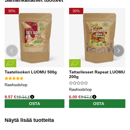
30%
30%
Taatelisokeri LUOMU 500g
Tattarileseet Rapeat LUOMU
200g
Rawfoodshop
Rawfoodshop
8.57 €
12.24 €
6.00 €
8.57 €
OSTA
OSTA
Näytä lisää tuotteita