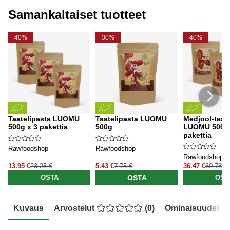
Samankaltaiset tuotteet
40%
30%
40%
Taatelipasta LUOMU
Taatelipasta LUOMU
Medjool-taate
500g x 3 pakettia
500g
LUOMU 500g 
pakettia
Rawfoodshop
Rawfoodshop
Rawfoodshop
13.95 €
23.25 €
5.43 €
7.75 €
36.47 €
60.78 €
OSTA
OSTA
OST
Kuvaus
Arvostelut
(
0
)
Ominaisuudet