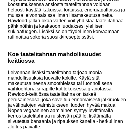
koostumuksensa ansiosta taatelitahnaa voidaan
helposti käyttää kakuissa, tortuissa, energiapalloissa ja
muissa leivonnaisissa ilman lisämakeutusaineita.
Rawfood-jälkiruokaa varten voit yhdistää taatelitahnaa
pähkinöihin ja kaakaoon luodaksesi ylellisen
suklaafudgen. Lisäksi se on täydellinen korvaamaan
raffinoitua sokeria suosikkiresepteissäsi.
Koe taatelitahnan mahdollisuudet
keittiössä
Leivonnan lisäksi taatelitahna tarjoaa monia
mahdollisuuksia luovalle kokille. Käytä sitä
makeutusaineena smoothieissa tai luonnollisena
vaihtoehtona siirapille kotitekoisessa granolassa.
Rawfood-keittiössä taatelitahna on tärkeä
perusainesosa, joka soveltuu erinomaisesti jälkiruokien
ja välipalojen valmistukseen, tuoden hyvää makua.
Nopea vegaaninen aamiainen syntyy levittämällä
kerros taatelitahnaa ruisleivän päälle, lisäämällä
siivutettua banaania ja ripauksen kanelia - herkullinen
aloitus päivälle.