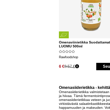
Omenaviinietikka Suodattama
LUOMU 500ml
Rawfoodshop
6 €
8.57 €
Seu
Normaali hinta
Omenasiiderietikka - kehit
Omenasiiderietikka valmistetaan 
ja hiivaa. Tämä fermentointiprose
omenasiiderietikkaa veteen ja ju
virkistävästä salaatinkastikkeest
happamuuden ja makeuden. Voit m