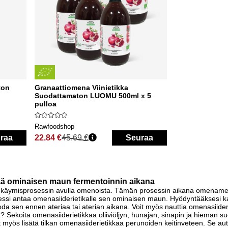
ton
Granaattiomena Viinietikka
Suodattamaton LUOMU 500ml x 5
pulloa
Rawfoodshop
raa
22.84 €
45.69 €
Seuraa
Normaali hinta
tää ominaisen maun fermentoinnin aikana
käymisprosessin avulla omenoista. Tämän prosessin aikana omenamehu mu
ssi antaa omenasiiderietikalle sen ominaisen maun. Hyödyntääksesi kaikk
oda sen ennen ateriaa tai aterian aikana. Voit myös nauttia omenasiider
a? Sekoita omenasiiderietikkaa oliiviöljyn, hunajan, sinapin ja hieman su
yös lisätä tilkan omenasiiderietikkaa perunoiden keitinveteen. Se au