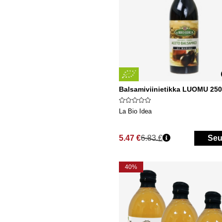
Balsamiviinietikka LUOMU 250
La Bio Idea
5.47 €
6.83 €
Seu
Normaali hinta
40%