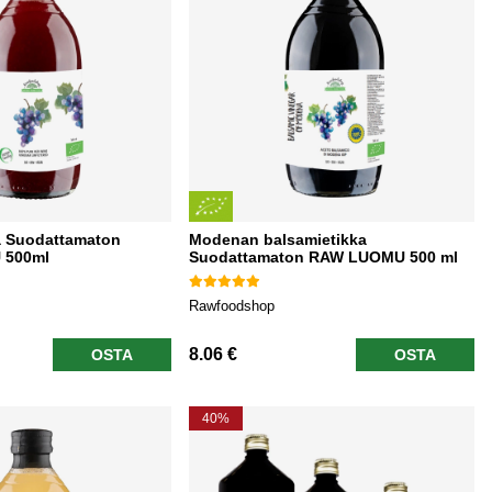
a Suodattamaton
Modenan balsamietikka
 500ml
Suodattamaton RAW LUOMU 500 ml
Rawfoodshop
8.06 €
OSTA
OSTA
40%