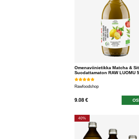
Omenaviinietikka Matcha & Si
Suodattamaton RAW LUOMU 5
Rawfoodshop
9.08 €
OS
40%