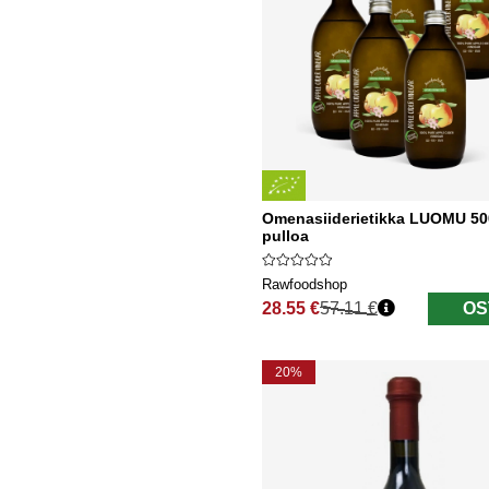
Omenasiiderietikka LUOMU 50
pulloa
Rawfoodshop
28.55 €
57.11 €
OS
Normaali hinta
20%