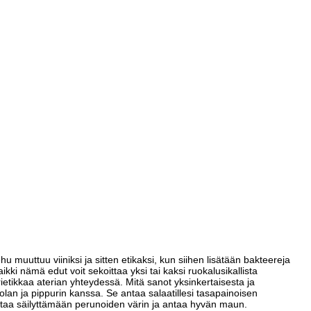
uttuu viiniksi ja sitten etikaksi, kun siihen lisätään bakteereja
i nämä edut voit sekoittaa yksi tai kaksi ruokalusikallista
ietikkaa aterian yhteydessä. Mitä sanot yksinkertaisesta ja
olan ja pippurin kanssa. Se antaa salaatillesi tasapainoisen
ttaa säilyttämään perunoiden värin ja antaa hyvän maun.