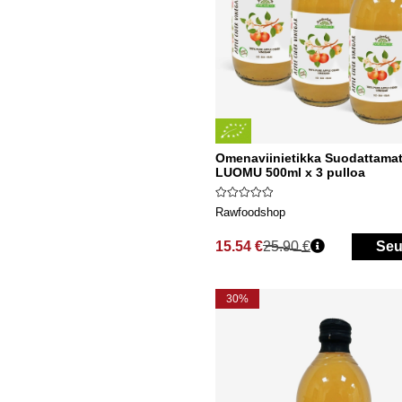
Omenaviinietikka Suodattama
LUOMU 500ml x 3 pulloa
Rawfoodshop
15.54 €
25.90 €
Seu
Normaali hinta
30%