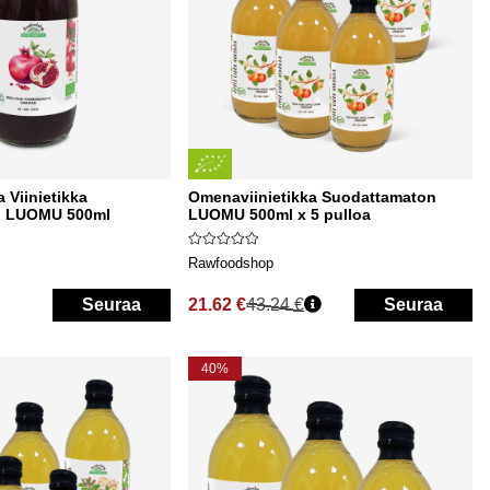
 Viinietikka
Omenaviinietikka Suodattamaton
n LUOMU 500ml
LUOMU 500ml x 5 pulloa
Rawfoodshop
Seuraa
21.62 €
43.24 €
Seuraa
Normaali hinta
40%