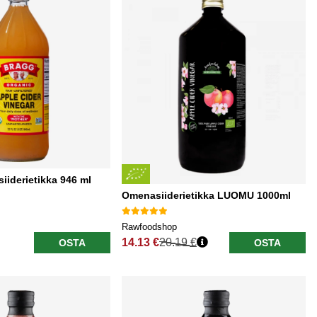
iiderietikka 946 ml
Omenasiiderietikka LUOMU 1000ml
Rawfoodshop
14.13 €
20.19 €
OSTA
OSTA
Normaali hinta