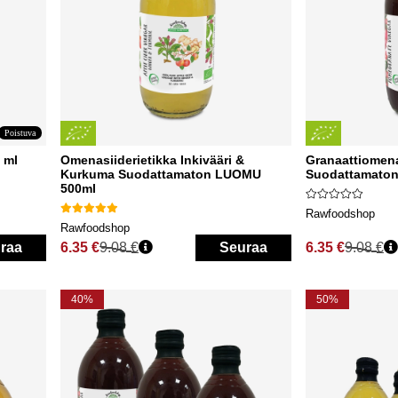
Poistuva
 ml
Omenasiiderietikka Inkivääri &
Granaattiomena
Kurkuma Suodattamaton LUOMU
Suodattamato
500ml
Rawfoodshop
Rawfoodshop
raa
6.35 €
9.08 €
Seuraa
6.35 €
9.08 €
Normaali hinta
Normaali hinta
40%
50%