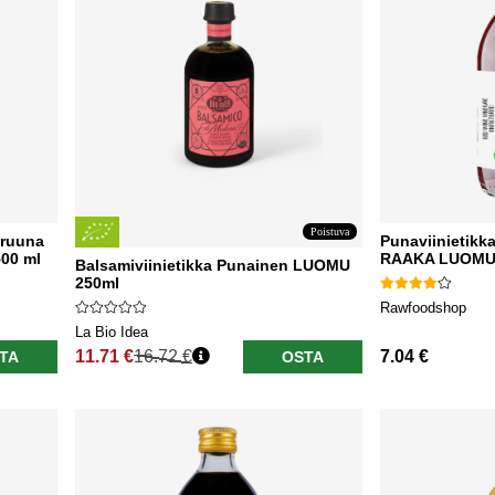
Poistuva
truuna
Punaviinietikk
00 ml
RAAKA LUOMU
Balsamiviinietikka Punainen LUOMU
250ml
Rawfoodshop
La Bio Idea
11.71 €
16.72 €
7.04 €
TA
OSTA
Normaali hinta