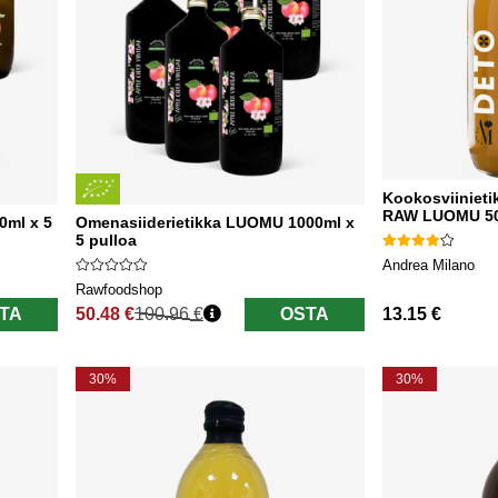
Kookosviiniet
RAW LUOMU 5
0ml x 5
Omenasiiderietikka LUOMU 1000ml x
5 pulloa
Andrea Milano
Rawfoodshop
TA
50.48 €
100.96 €
OSTA
13.15 €
Normaali hinta
30%
30%