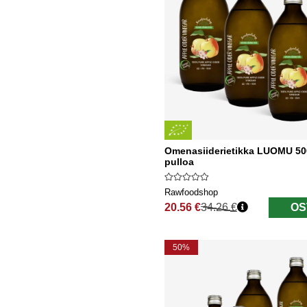
Omenasiiderietikka LUOMU 50
pulloa
Rawfoodshop
20.56 €
34.26 €
OS
Normaali hinta
50%