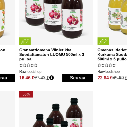
ton
Granaattiomena Viinietikka
Omenasiiderieti
Suodattamaton LUOMU 500ml x 3
Kurkuma Suod
pulloa
500ml x 5 pull
Rawfoodshop
Rawfoodshop
raa
16.46 €
27.43 €
Seuraa
22.84 €
45.69 
Normaali hinta
Normaali hinta
50%