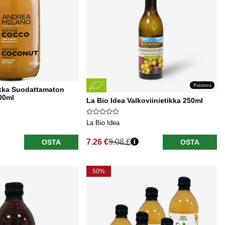
Poistuva
ikka Suodattamaton
00ml
La Bio Idea Valkoviinietikka 250ml
La Bio Idea
7.26 €
9.08 €
OSTA
OSTA
Normaali hinta
50%