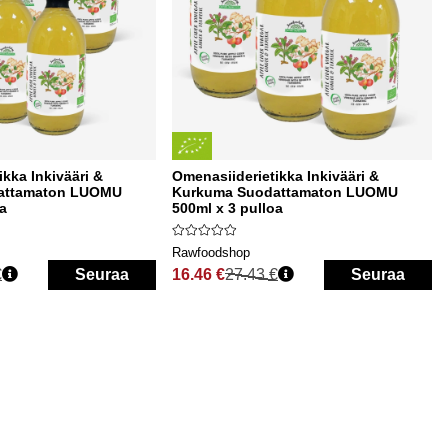
kka Inkivääri &
Omenasiiderietikka Inkivääri &
attamaton LUOMU
Kurkuma Suodattamaton LUOMU
oa
500ml x 3 pulloa
Rawfoodshop
€
Seuraa
16.46 €
27.43 €
Seuraa
Normaali hinta