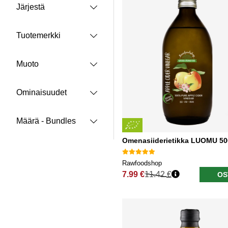
Järjestä
Tuotemerkki
Muoto
Ominaisuudet
Määrä - Bundles
Omenasiiderietikka LUOMU 50
Rawfoodshop
7.99 €
11.42 €
OS
Normaali hinta