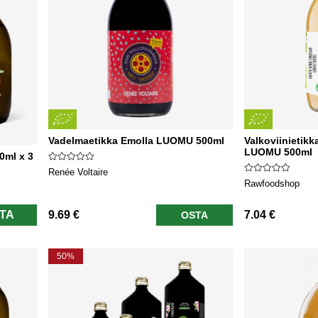
Vadelmaetikka Emolla LUOMU 500ml
Valkoviinietik
LUOMU 500ml
0ml x 3
Renée Voltaire
Rawfoodshop
TA
9.69 €
7.04 €
OSTA
50%