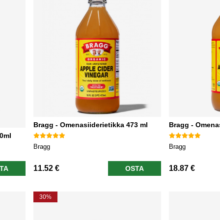
Bragg - Omenasiiderietikka 473 ml
Bragg - Omenas
0ml
Bragg
Bragg
11.52 €
18.87 €
TA
OSTA
30%