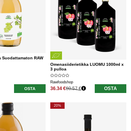
ka Suodattamaton RAW
Omenasiiderietikka LUOMU 1000ml x
3 pulloa
Rawfoodshop
36.34 €
60.57 €
OSTA
OSTA
Normaali hinta
20%