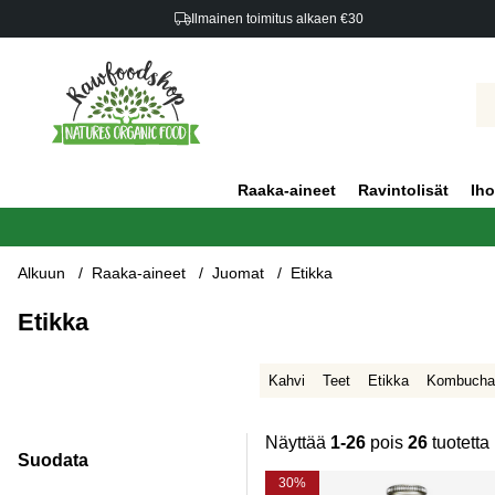
Ilmainen toimitus alkaen €30
Raaka-aineet
Ravintolisät
Iho
Alkuun
Raaka-aineet
Juomat
Etikka
Etikka
Kahvi
Teet
Etikka
Kombucha
Näyttää
1-26
pois
26
tuotetta
Suodata
Tuotteet
30%