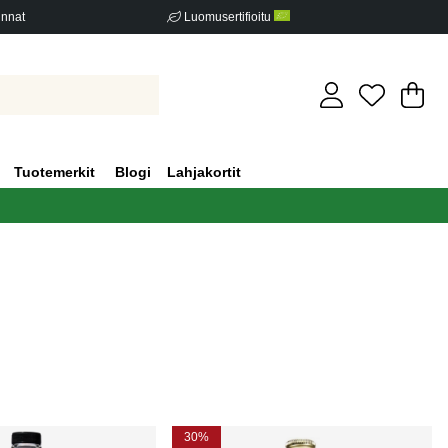
innat
Luomusertifioitu
Os
Mä
.
Tuotemerkit
Blogi
Lahjakortit
30%