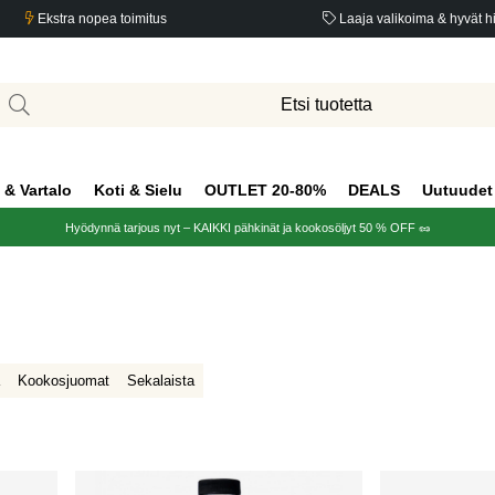
Ekstra nopea toimitus
Laaja valikoima & hyvät h
 & Vartalo
Koti & Sielu
OUTLET 20-80%
DEALS
Uutuudet
Hyödynnä tarjous nyt – KAIKKI pähkinät ja kookosöljyt 50 % OFF 🥜
Kookosjuomat
Sekalaista