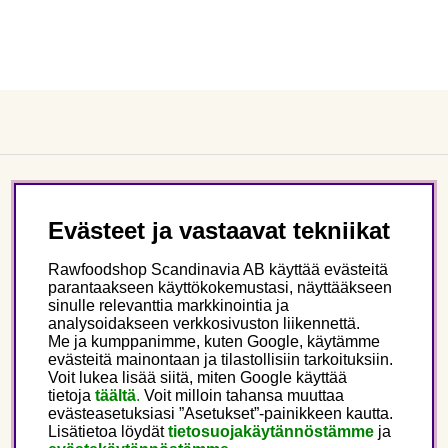
Asiakaspalvelu
Evästeet ja vastaavat tekniikat
Tietoa meistä
Rawfoodshop Scandinavia AB käyttää evästeitä
parantaakseen käyttökokemustasi, näyttääkseen
sinulle relevanttia markkinointia ja
Seuraa meitä
analysoidakseen verkkosivuston liikennettä.
Me ja kumppanimme, kuten Google, käytämme
evästeitä mainontaan ja tilastollisiin tarkoituksiin.
Tämä on Rawfoodshop
Voit lukea lisää siitä, miten Google käyttää
tietoja
täältä
.
Voit milloin tahansa muuttaa
evästeasetuksiasi ”Asetukset”-painikkeen kautta.
Finland
Lisätietoa löydät
tietosuojakäytännöstämme
ja