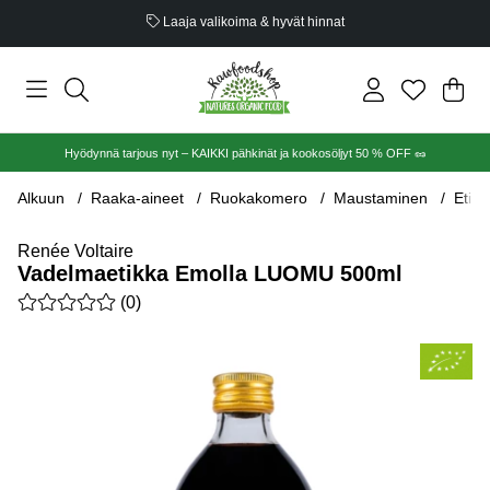
Luomusertifioitu
Ost
Mää
.
Hyödynnä tarjous nyt – KAIKKI pähkinät ja kookosöljyt 50 % OFF 🥜
Alkuun
Raaka-aineet
Ruokakomero
Maustaminen
Etikk
Renée Voltaire
Vadelmaetikka Emolla LUOMU 500ml
Keskiarvoluokitus 0 / 5 Arvioiden määrä 0
(
0
)
Tuotekuvat Vadelmaetikka Emolla LUOMU 500ml