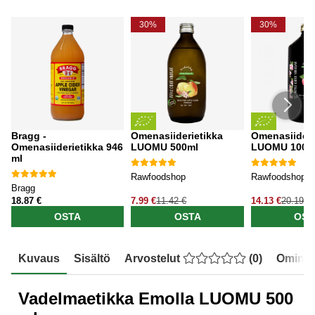
30%
30%
Bragg -
Omenasiiderietikka
Omenasiideri
Omenasiiderietikka 946
LUOMU 500ml
LUOMU 1000
ml
Rawfoodshop
Rawfoodshop
Bragg
18.87 €
7.99 €
11.42 €
14.13 €
20.19 €
OSTA
OSTA
OST
Kuvaus
Sisältö
Arvostelut
(
0
)
Ominai
Vadelmaetikka Emolla LUOMU 500