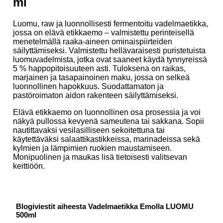
ml
Luomu, raw ja luonnollisesti fermentoitu vadelmaetikka,
jossa on elävä etikkaemo – valmistettu perinteisellä
menetelmällä raaka-aineen ominaispiirteiden
säilyttämiseksi. Valmistettu hellävaraisesti puristetuista
luomuvadelmista, jotka ovat saaneet käydä tynnyreissä
5 % happopitoisuuteen asti. Tuloksena on raikas,
marjainen ja tasapainoinen maku, jossa on selkeä
luonnollinen hapokkuus. Suodattamaton ja
pastöroimaton aidon rakenteen säilyttämiseksi.
Elävä etikkaemo on luonnollinen osa prosessia ja voi
näkyä pullossa kevyenä sameutena tai sakkana. Sopii
nautittavaksi vesilasilliseen sekoitettuna tai
käytettäväksi salaattikastikkeissa, marinadeissa sekä
kylmien ja lämpimien ruokien maustamiseen.
Monipuolinen ja maukas lisä tietoisesti valitsevan
keittiöön.
Blogiviestit aiheesta Vadelmaetikka Emolla LUOMU
500ml