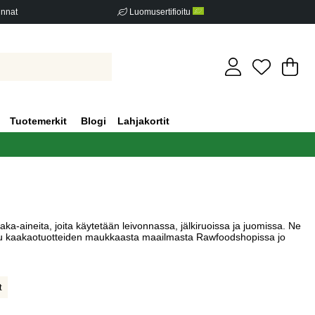
innat
Luomusertifioitu
Os
Mä
.
Tuotemerkit
Blogi
Lahjakortit
aka-aineita, joita käytetään leivonnassa, jälkiruoissa ja juomissa. Ne
idu kaakaotuotteiden maukkaasta maailmasta Rawfoodshopissa jo
t