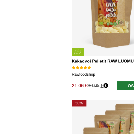
Kakaovoi Pelletit RAW LUOMU
Rawfoodshop
21.06 €
30.08 €
OS
Normaali hinta
50%