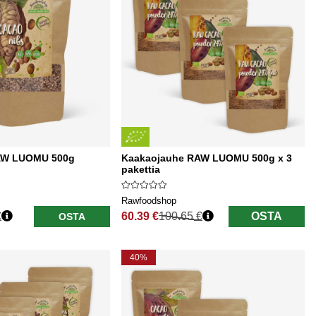
AW LUOMU 500g
Kaakaojauhe RAW LUOMU 500g x 3
pakettia
Rawfoodshop
€
60.39 €
100.65 €
OSTA
OSTA
Normaali hinta
40%