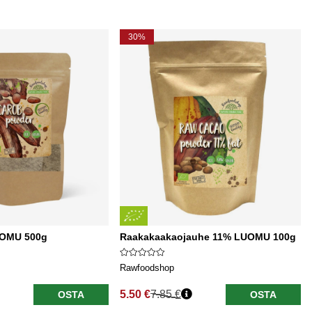
30%
UOMU 500g
Raakakaakaojauhe 11% LUOMU 100g
Rawfoodshop
5.50 €
7.85 €
OSTA
OSTA
Normaali hinta