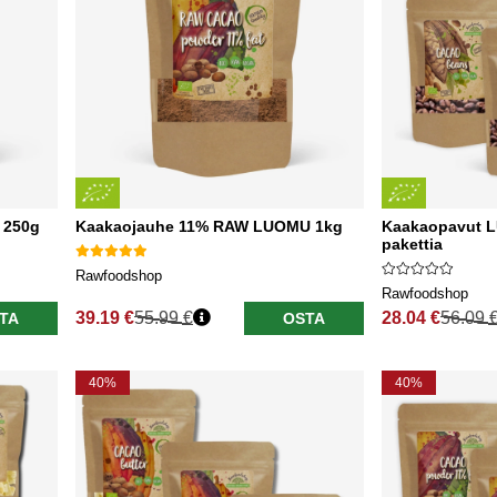
 250g
Kaakaojauhe 11% RAW LUOMU 1kg
Kaakaopavut L
pakettia
Rawfoodshop
Rawfoodshop
39.19 €
55.99 €
28.04 €
56.09 
TA
OSTA
Normaali hinta
Normaali hinta
40%
40%