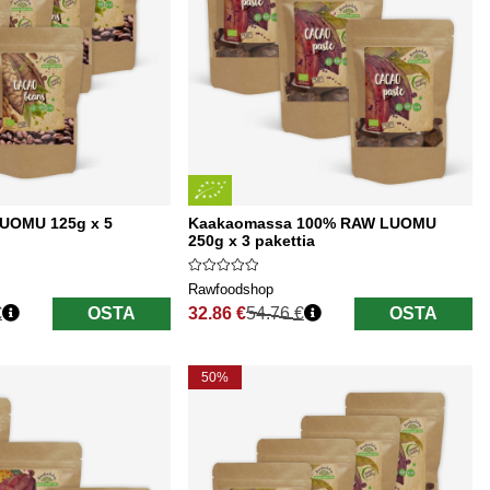
UOMU 125g x 5
Kaakaomassa 100% RAW LUOMU
250g x 3 pakettia
Rawfoodshop
€
OSTA
32.86 €
54.76 €
OSTA
Normaali hinta
50%