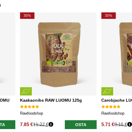
a
30%
30%
LUOMU
Kaakaonibs RAW LUOMU 125g
Carobjauhe L
Rawfoodshop
Rawfoodshop
7.85 €
11.22 €
5.71 €
8.16 €
TA
OSTA
Normaali hinta
Normaali hinta