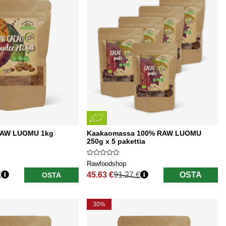
RAW LUOMU 1kg
Kaakaomassa 100% RAW LUOMU
250g x 5 pakettia
Rawfoodshop
€
45.63 €
91.27 €
OSTA
OSTA
Normaali hinta
30%