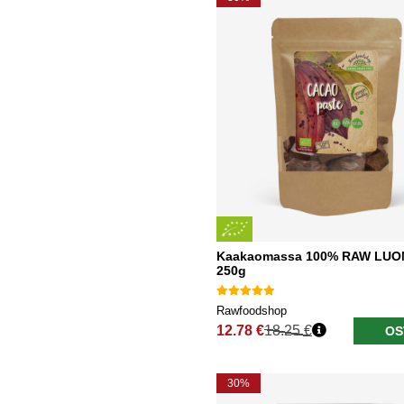
Kaakaomassa 100% RAW LU
250g
Rawfoodshop
12.78 €
18.25 €
OS
Normaali hinta
30%