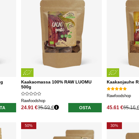
0g
Kaakaomassa 100% RAW LUOMU
Kaakaojauhe 
500g
Rawfoodshop
Rawfoodshop
24.91 €
35.59 €
45.61 €
65.16 
TA
OSTA
Normaali hinta
Normaali hinta
50%
30%