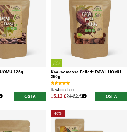
LUOMU 125g
Kaakaomassa Pelletit RAW LUOMU
250g
Rawfoodshop
15.13 €
21.62 €
OSTA
OSTA
Normaali hinta
40%