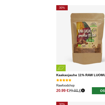
30%
Kaakaojauhe 11% RAW LUOMU
Rawfoodshop
20.99 €
29.98 €
OS
Normaali hinta
30%