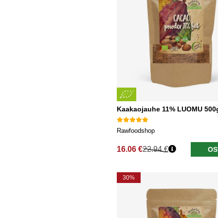
Kaakaojauhe 11% LUOMU 500
Rawfoodshop
16.06 €
22.94 €
OS
Normaali hinta
30%