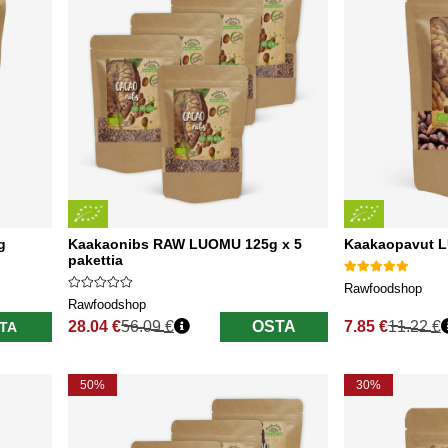
g
Kaakaonibs RAW LUOMU 125g x 5
Kaakaopavut 
pakettia
Rawfoodshop
Rawfoodshop
28.04 €
56.09 €
OSTA
7.85 €
11.22 €
TA
Normaali hinta
Normaali hinta
50%
30%