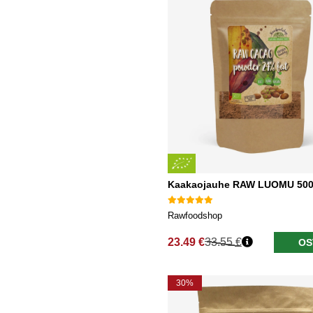
Kaakaojauhe RAW LUOMU 50
Rawfoodshop
23.49 €
33.55 €
OS
Normaali hinta
30%