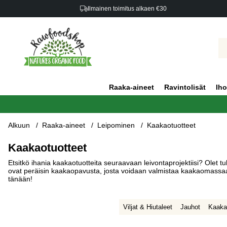
Ilmainen toimitus alkaen €30
Raaka-aineet
Ravintolisät
Iho
Alkuun
Raaka-aineet
Leipominen
Kaakaotuotteet
Kaakaotuotteet
Etsitkö ihania kaakaotuotteita seuraavaan leivontaprojektiisi? Olet tu
ovat peräisin kaakaopavusta, josta voidaan valmistaa kaakaomassa
tänään!
Viljat & Hiutaleet
Jauhot
Kaaka