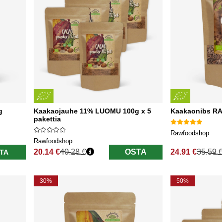
g
Kaakaojauhe 11% LUOMU 100g x 5
Kaakaonibs R
pakettia
Rawfoodshop
Rawfoodshop
20.14 €
40.28 €
OSTA
24.91 €
35.59 
TA
Normaali hinta
Normaali hinta
30%
50%