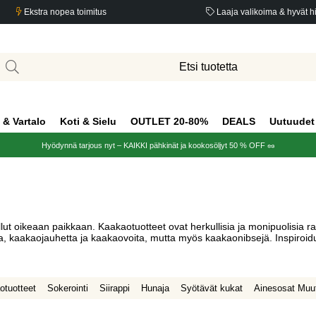
Ekstra nopea toimitus
Laaja valikoima & hyvät h
 & Vartalo
Koti & Sielu
OUTLET 20-80%
DEALS
Uutuudet
Hyödynnä tarjous nyt – KAIKKI pähkinät ja kookosöljyt 50 % OFF 🥜
llut oikeaan paikkaan. Kaakaotuotteet ovat herkullisia ja monipuolisia ra
a, kaakaojauhetta ja kaakaovoita, mutta myös kaakaonibsejä. Inspiro
otuotteet
Sokerointi
Siirappi
Hunaja
Syötävät kukat
Ainesosat Muu