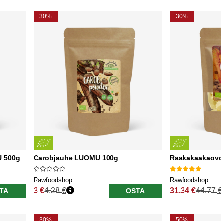
30%
30%
 500g
Carobjauhe LUOMU 100g
Raakakaakaov
Rawfoodshop
Rawfoodshop
3 €
4.28 €
31.34 €
44.77 
TA
OSTA
Normaali hinta
Normaali hinta
30%
50%