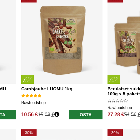
OMU
Carobjauhe LUOMU 1kg
Perulaiset su
100g x 5 pakett
Rawfoodshop
Rawfoodshop
10.56 €
15.09 €
27.28 €
54.56 
TA
OSTA
Normaali hinta
Normaali hinta
30%
30%