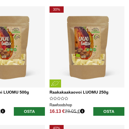
30%
oi LUOMU 500g
Raakakaakaovoi LUOMU 250g
Rawfoodshop
€
16.13 €
23.05 €
OSTA
OSTA
Normaali hinta
40%