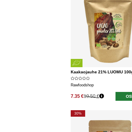
Kaakaojauhe 21% LUOMU 100
Rawfoodshop
7.35 €
10.50 €
OS
Normaali hinta
30%