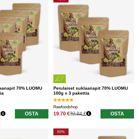
klaanapit 70% LUOMU
Perulaiset suklaanapit 70% LUOMU
ia
100g x 3 pakettia
Rawfoodshop
€
OSTA
19.70 €
32.84 €
OSTA
Normaali hinta
50%