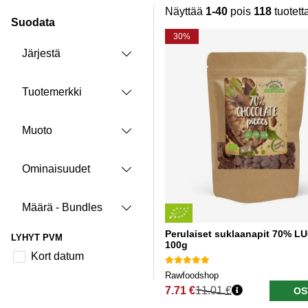
Näyttää
1-40
pois
118
tuotett
Suodata
Tuotteet
30%
Järjestä
Tuotemerkki
Muoto
Ominaisuudet
Määrä - Bundles
Perulaiset suklaanapit 70% 
LYHYT PVM
100g
Kort datum
Rawfoodshop
7.71 €
11.01 €
OS
Normaali hinta