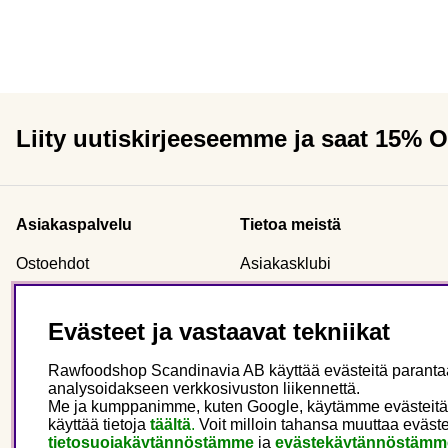
Liity uutiskirjeeseemme ja saat 15% 
Asiakaspalvelu
Tietoa meistä
Ostoehdot
Asiakasklubi
Reklamaatio & palautus
Tilaa yrityksenä
Toimitus & Kuljetus
Sertifikaatti
Evästeet ja vastaavat tekniikat
Ota meihin yhteyttä
Uutiskirje
Rawfoodshop Scandinavia AB käyttää evästeitä parantaak
Yleisiä kysymyksiä
Tietoa Rawfoodshop
analysoidakseen verkkosivuston liikennettä.
Evästeet
Meidän myymälämme
Me ja kumppanimme, kuten Google, käytämme evästeitä main
käyttää tietoja
täältä
.
Voit milloin tahansa muuttaa eväste
Henkilökohtaiset tiedot
tietosuojakäytännöstämme
ja
evästekäytännöstämm