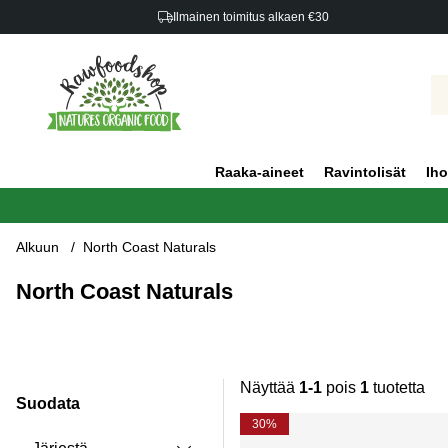
Ilmainen toimitus alkaen €30
Raaka-aineet
Ravintolisät
Iho
Alkuun
North Coast Naturals
North Coast Naturals
Näyttää
1-1
pois
1
tuotetta
Suodata
Tuotteet
30%