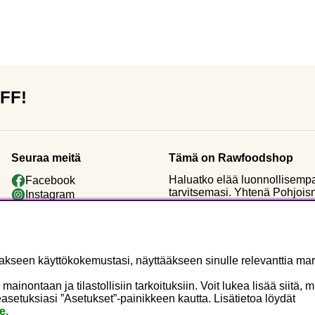
OFF!
Seuraa meitä
Tämä on Rawfoodshop
Haluatko elää luonnollisemp
Facebook
tarvitsemasi. Yhtenä Pohjoi
Instagram
valikoiman luomuraaka-aineit
Youtube
työskentelemme yhä saman vi
Uutiskirje
peräisin olevia luomuraaka-a
seen käyttökokemustasi, näyttääkseen sinulle relevanttia mark
ontaan ja tilastollisiin tarkoituksiin. Voit lukea lisää siitä, 
asetuksiasi ”Asetukset”-painikkeen kautta. Lisätietoa löydät
e.