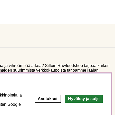
aa ja vihreämpää arkea? Silloin Rawfoodshop tarjoaa kaiken
smaiden suurimmista verkkokaupoista tarjoamme laajan
a, ravintolisiä ja rawfoodia. Yli kymmenen vuoden jälkeen
sion mukaisesti kuin alussa: luonnon ruokakomerosta
ineita – paremman hyvinvoinnin ja ympäristön puolesta.
kinointia ja
Asetukset
Hyväksy ja sulje
miten Google