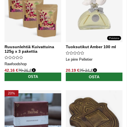
Poistuva
Ruusunlehtiä Kuivattuina
Tuoksutikut Amber 100 ml
125g x 3 pakettia
Le père Pelletier
Rawfoodshop
42.16 €
70.26 €
20.19 €
25.24 €
Normaali hinta
Normaali hinta
OSTA
OSTA
20%