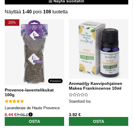
Näytä suodatin
Näyttää
1-40
pois
108
tuotetta
Tuotteet
20%
Poistuva
Aromaöljy Kasvipohjainen
Makea Frankincense 10ml
Provence-laventelikukat
100g
Stamford Inc
Lavanderaie de Haute Provence
6.44 €
8.06 €
3.92 €
Normaali hinta
OSTA
OSTA