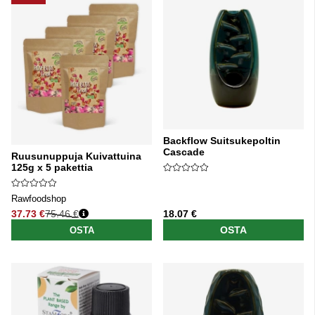
Backflow Suitsukepoltin
Cascade
Ruusunuppuja Kuivattuina
125g x 5 pakettia
Rawfoodshop
37.73 €
75.46 €
18.07 €
Normaali hinta
OSTA
OSTA