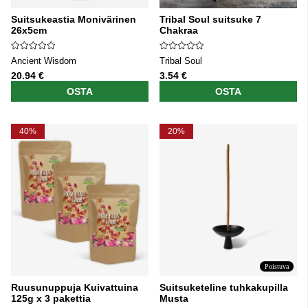
Suitsukeastia Monivärinen
Tribal Soul suitsuke 7
26x5cm
Chakraa
Ancient Wisdom
Tribal Soul
20.94 €
3.54 €
OSTA
OSTA
40%
20%
Poistuva
Ruusunuppuja Kuivattuina
Suitsuketeline tuhkakupilla
125g x 3 pakettia
Musta