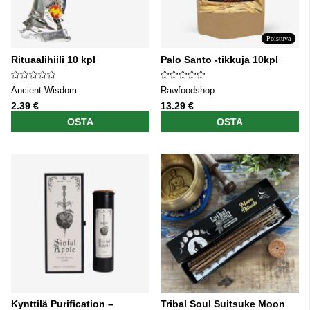
Poistuva
Rituaalihiili 10 kpl
Palo Santo -tikkuja 10kpl
Ancient Wisdom
Rawfoodshop
2.39 €
13.29 €
OSTA
OSTA
Kynttilä Purification –
Tribal Soul Suitsuke Moon