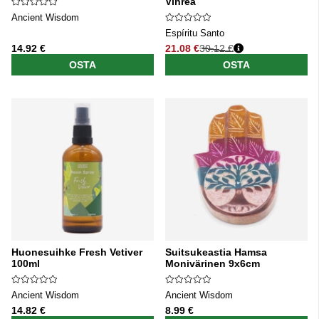
Vihreä
Ancient Wisdom
Espíritu Santo
14.92 €
21.08 €
30.12 €
Normaali hinta
OSTA
OSTA
Huonesuihke Fresh Vetiver
Suitsukeastia Hamsa
100ml
Monivärinen 9x6cm
Ancient Wisdom
Ancient Wisdom
14.82 €
8.99 €