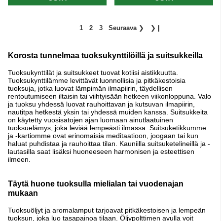
1
2
3
Seuraava
❯
❯❙
Korosta tunnelmaa tuoksukynttilöillä ja suitsukkeilla
Tuoksukynttilät ja suitsukkeet tuovat kotiisi aistikkuutta.
Tuoksukynttilämme levittävät luonnollisia ja pitkäkestoisia
tuoksuja, jotka luovat lämpimän ilmapiirin, täydellisen
rentoutumiseen iltaisin tai viihtyisään hetkeen viikonloppuna. Valo
ja tuoksu yhdessä luovat rauhoittavan ja kutsuvan ilmapiirin,
nautitpa hetkestä yksin tai yhdessä muiden kanssa. Suitsukkeita
on käytetty vuosisatojen ajan luomaan ainutlaatuinen
tuoksuelämys, joka leviää lempeästi ilmassa. Suitsuketikkumme
ja -kartiomme ovat erinomaisia meditaatioon, joogaan tai kun
haluat puhdistaa ja rauhoittaa tilan. Kauniilla suitsuketelineillä ja -
lautasilla saat lisäksi huoneeseen harmonisen ja esteettisen
ilmeen.
Täytä huone tuoksulla mielialan tai vuodenajan
mukaan
Tuoksuöljyt ja aromalamput tarjoavat pitkäkestoisen ja lempeän
tuoksun, joka luo tasapainoa tilaan. Öljypolttimen avulla voit