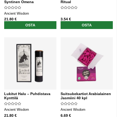
Syntinen Omena
Ritual
Ancient Wisdom
21.80 €
3.54 €
OSTA
OSTA
Lukitut Halu – Puhdistava
Suitsukekartiot Arabialainen
Kynttilä
Jasmiini 40 kpl
Ancient Wisdom
Ancient Wisdom
21.80 €
6.69 €