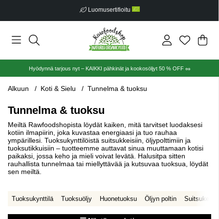
Ilmainen toimitus alkaen €30
Ost
Mää
.
Hyödynnä tarjous nyt – KAIKKI pähkinät ja kookosöljyt 50 % OFF 🥜
Alkuun
Koti & Sielu
Tunnelma & tuoksu
Tunnelma & tuoksu
Meiltä Rawfoodshopista löydät kaiken, mitä tarvitset luodaksesi
kotiin ilmapiirin, joka kuvastaa energiaasi ja tuo rauhaa
ympärillesi. Tuoksukynttilöistä suitsukkeisiin, öljypolttimiin ja
tuoksutikkuisiin – tuotteemme auttavat sinua muuttamaan kotisi
paikaksi, jossa keho ja mieli voivat levätä. Halusitpa sitten
rauhallista tunnelmaa tai miellyttävää ja kutsuvaa tuoksua, löydät
sen meiltä.
Tuoksukynttilä
Tuoksuöljy
Huonetuoksu
Öljyn poltin
Suitsuke