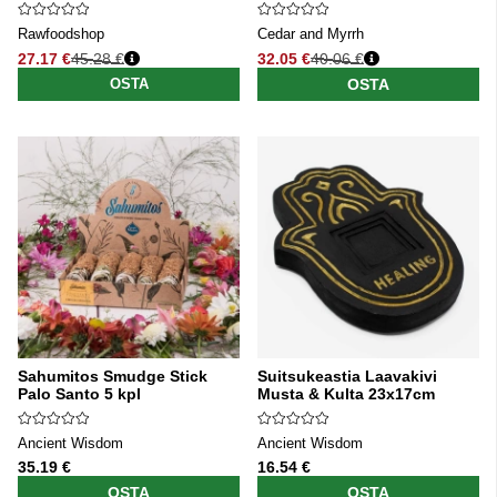
Rawfoodshop
Cedar and Myrrh
27.17 €
45.28 €
32.05 €
40.06 €
Normaali hinta
Normaali hinta
OSTA
OSTA
Sahumitos Smudge Stick
Suitsukeastia Laavakivi
Palo Santo 5 kpl
Musta & Kulta 23x17cm
Ancient Wisdom
Ancient Wisdom
35.19 €
16.54 €
OSTA
OSTA