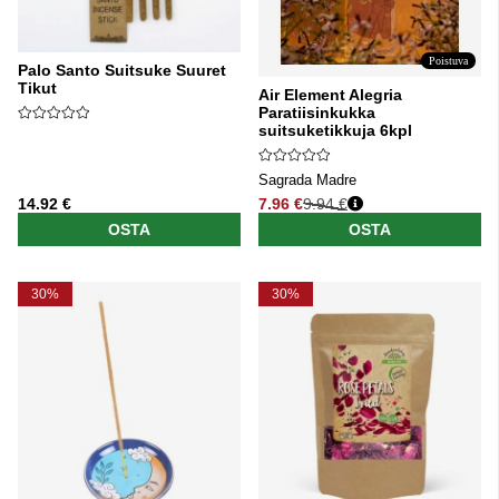
Poistuva
Palo Santo Suitsuke Suuret
Tikut
Air Element Alegria
Paratiisinkukka
suitsuketikkuja 6kpl
Sagrada Madre
14.92 €
7.96 €
9.94 €
Normaali hinta
OSTA
OSTA
30%
30%