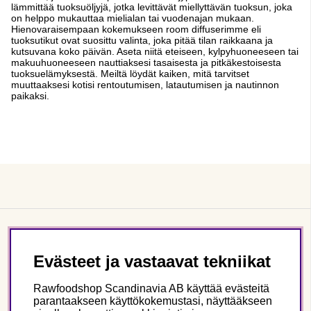
lämmittää tuoksuöljyjä, jotka levittävät miellyttävän tuoksun, joka
on helppo mukauttaa mielialan tai vuodenajan mukaan.
Hienovaraisempaan kokemukseen room diffuserimme eli
tuoksutikut ovat suosittu valinta, joka pitää tilan raikkaana ja
kutsuvana koko päivän. Aseta niitä eteiseen, kylpyhuoneeseen tai
makuuhuoneeseen nauttiaksesi tasaisesta ja pitkäkestoisesta
tuoksuelämyksestä. Meiltä löydät kaiken, mitä tarvitset
muuttaaksesi kotisi rentoutumisen, latautumisen ja nautinnon
paikaksi.
Asiakaspalvelu
Evästeet ja vastaavat tekniikat
Tietoa meistä
Rawfoodshop Scandinavia AB käyttää evästeitä
parantaakseen käyttökokemustasi, näyttääkseen