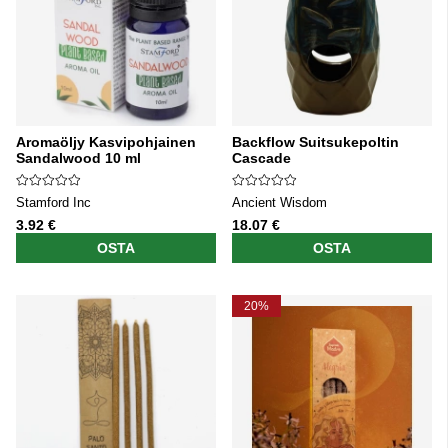
Aromaöljy Kasvipohjainen
Backflow Suitsukepoltin
Sandalwood 10 ml
Cascade
Stamford Inc
Ancient Wisdom
3.92 €
18.07 €
OSTA
OSTA
20%