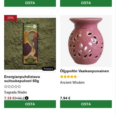
OSTA
OSTA
20%
Poistuva
Öljypoltin Vaaleanpunainen
Energianpuhdistava
suitsukepulveri 60g
Ancient Wisdom
Sagrada Madre
7.19 €
8.99 €
7.94 €
Normaali hinta
OSTA
OSTA