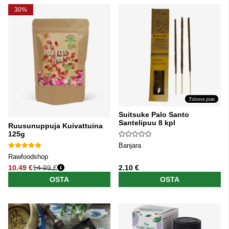
30%
Tulossa pian
Suitsuke Palo Santo
Santelipuu 8 kpl
Ruusunuppuja Kuivattuina
125g
Banjara
Rawfoodshop
10.49 €
14.99 €
2.10 €
Normaali hinta
OSTA
OSTA