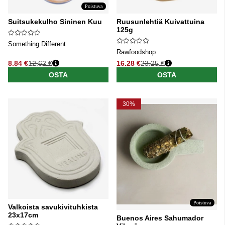
Poistuva
Suitsukekulho Sininen Kuu
Ruusunlehtiä Kuivattuina
125g
Something Different
Rawfoodshop
8.84 €
12.62 €
16.28 €
23.25 €
Normaali hinta
Normaali hinta
OSTA
OSTA
30%
Poistuva
Valkoista savukivituhkista
23x17cm
Buenos Aires Sahumador