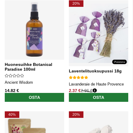
20%
Poistuva
Huonesuihke Botanical
Paradise 100ml
Laventelituoksupussi 18g
Ancient Wisdom
Lavanderaie de Haute Provence
14.82 €
2.37 €
2.96 €
Normaali hinta
OSTA
OSTA
40%
20%