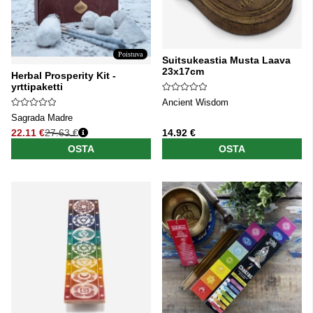
Poistuva
Suitsukeastia Musta Laava
23x17cm
Herbal Prosperity Kit -
yrttipaketti
Ancient Wisdom
Sagrada Madre
22.11 €
27.63 €
14.92 €
Normaali hinta
OSTA
OSTA