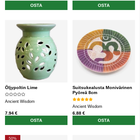
OSTA
OSTA
Öljypoltin Lime
Suitsukealusta Monivärinen
Pyöreä 8cm
Ancient Wisdom
Ancient Wisdom
7.94 €
6.88 €
OSTA
OSTA
50%