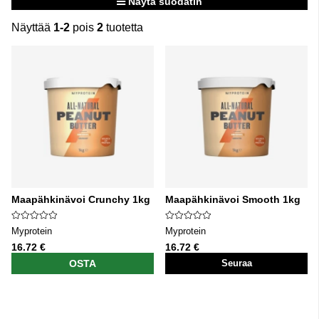
Näytä suodatin
Näyttää
1-2
pois
2
tuotetta
Tuotteet
Maapähkinävoi Crunchy 1kg
Maapähkinävoi Smooth 1kg
Myprotein
Myprotein
16.72 €
16.72 €
OSTA
Seuraa