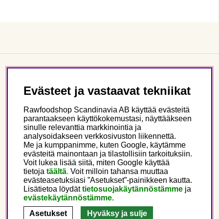
Asiakaspalvelu
Evästeet ja vastaavat tekniikat
Tietoa meistä
Rawfoodshop Scandinavia AB käyttää evästeitä
parantaakseen käyttökokemustasi, näyttääkseen
sinulle relevanttia markkinointia ja
Seuraa meitä
analysoidakseen verkkosivuston liikennettä.
Me ja kumppanimme, kuten Google, käytämme
evästeitä mainontaan ja tilastollisiin tarkoituksiin.
Tämä on Rawfoodshop
Voit lukea lisää siitä, miten Google käyttää
tietoja
täältä
.
Voit milloin tahansa muuttaa
evästeasetuksiasi ”Asetukset”-painikkeen kautta.
Finland
Lisätietoa löydät
tietosuojakäytännöstämme
ja
evästekäytännöstämme.
Asetukset
Hyväksy ja sulje