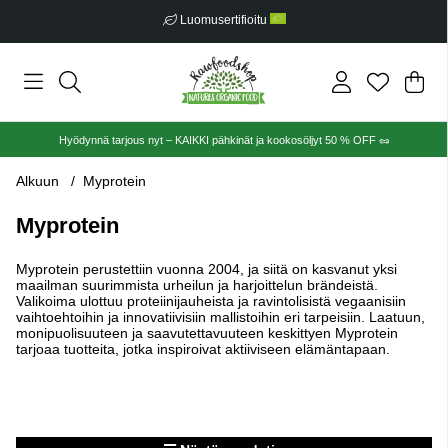
Luomusertifioitu
Ost
Mää
.
Hyödynnä tarjous nyt – KAIKKI pähkinät ja kookosöljyt 50 % OFF 🥜
Alkuun
Myprotein
Myprotein
Myprotein perustettiin vuonna 2004, ja siitä on kasvanut yksi
maailman suurimmista urheilun ja harjoittelun brändeistä.
Valikoima ulottuu proteiinijauheista ja ravintolisistä vegaanisiin
vaihtoehtoihin ja innovatiivisiin mallistoihin eri tarpeisiin. Laatuun,
monipuolisuuteen ja saavutettavuuteen keskittyen Myprotein
tarjoaa tuotteita, jotka inspiroivat aktiiviseen elämäntapaan.