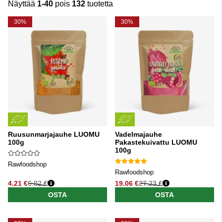
Näyttää
1-40
pois
132
tuotetta
Tuotteet
30%
30%
Ruusunmarjajauhe LUOMU
Vadelmajauhe
100g
Pakastekuivattu LUOMU
100g
Rawfoodshop
Rawfoodshop
4.21 €
6.02 €
19.06 €
27.23 €
Normaali hinta
Normaali hinta
OSTA
OSTA