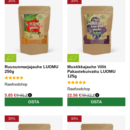
30%
30%
Ruusunmarjajauhe LUOMU
Mustikkajauhe Villit
250g
Pakastekuivattu LUOMU
125g
Rawfoodshop
Rawfoodshop
5.85 €
8.36 €
22.56 €
32.22 €
Normaali hinta
Normaali hinta
OSTA
OSTA
30%
30%