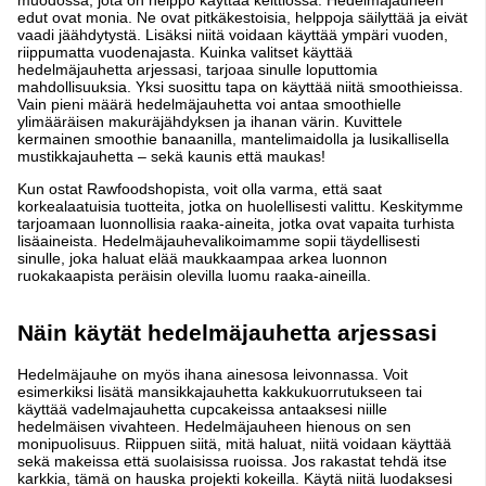
edut ovat monia. Ne ovat pitkäkestoisia, helppoja säilyttää ja eivät
vaadi jäähdytystä. Lisäksi niitä voidaan käyttää ympäri vuoden,
riippumatta vuodenajasta. Kuinka valitset käyttää
hedelmäjauhetta arjessasi, tarjoaa sinulle loputtomia
mahdollisuuksia. Yksi suosittu tapa on käyttää niitä smoothieissa.
Vain pieni määrä hedelmäjauhetta voi antaa smoothielle
ylimääräisen makuräjähdyksen ja ihanan värin. Kuvittele
kermainen smoothie banaanilla, mantelimaidolla ja lusikallisella
mustikkajauhetta – sekä kaunis että maukas!
Kun ostat Rawfoodshopista, voit olla varma, että saat
korkealaatuisia tuotteita, jotka on huolellisesti valittu. Keskitymme
tarjoamaan luonnollisia raaka-aineita, jotka ovat vapaita turhista
lisäaineista. Hedelmäjauhevalikoimamme sopii täydellisesti
sinulle, joka haluat elää maukkaampaa arkea luonnon
ruokakaapista peräisin olevilla luomu raaka-aineilla.
Näin käytät hedelmäjauhetta arjessasi
Hedelmäjauhe on myös ihana ainesosa leivonnassa. Voit
esimerkiksi lisätä mansikkajauhetta kakkukuorrutukseen tai
käyttää vadelmajauhetta cupcakeissa antaaksesi niille
hedelmäisen vivahteen. Hedelmäjauheen hienous on sen
monipuolisuus. Riippuen siitä, mitä haluat, niitä voidaan käyttää
sekä makeissa että suolaisissa ruoissa. Jos rakastat tehdä itse
karkkia, tämä on hauska projekti kokeilla. Käytä niitä luodaksesi