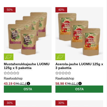
50%
40%
Mustaherukkajauhe LUOMU
Acerola-jauhe LUOMU 125g x
125g x 5 pakettia
3 pakettia
Rawfoodshop
Rawfoodshop
43.19 €
86.37 €
58.98 €
98.31 €
Normaali hinta
Normaali hinta
OSTA
OSTA
30%
30%