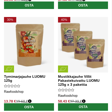
Normaali hinta
Normaali hinta
OSTA
OSTA
30%
40%
Tyrnimarjajauhe LUOMU
Mustikkajauhe Villit
125g
Pakastekuivattu LUOMU
125g x 3 pakettia
Rawfoodshop
Rawfoodshop
13.78 €
19.68 €
58.43 €
97.39 €
Normaali hinta
Normaali hinta
OSTA
OSTA