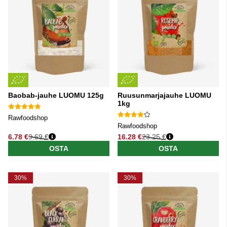
Baobab-jauhe LUOMU 125g
Ruusunmarjajauhe LUOMU
1kg
Rawfoodshop
Rawfoodshop
6.78 €
9.69 €
16.28 €
23.25 €
Normaali hinta
Normaali hinta
OSTA
OSTA
30%
30%