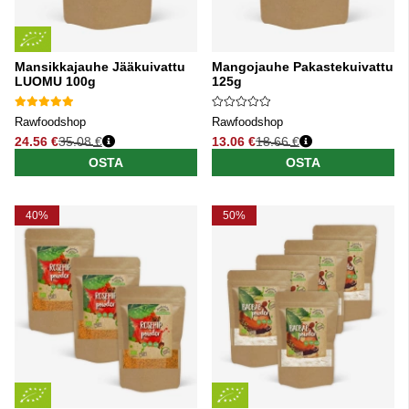
Mansikkajauhe Jääkuivattu
Mangojauhe Pakastekuivattu
LUOMU 100g
125g
Rawfoodshop
Rawfoodshop
24.56 €
35.08 €
13.06 €
18.66 €
Normaali hinta
Normaali hinta
OSTA
OSTA
40%
50%