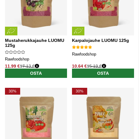
Mustaherukkajauhe LUOMU
Karpalojauhe LUOMU 125g
125g
Rawfoodshop
Rawfoodshop
11.99 €
17.13 €
10.64 €
15.19 €
Normaali hinta
Normaali hinta
OSTA
OSTA
30%
30%