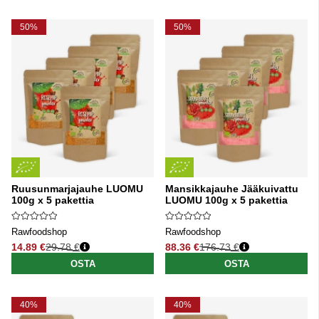
50%
50%
Ruusunmarjajauhe LUOMU
Mansikkajauhe Jääkuivattu
100g x 5 pakettia
LUOMU 100g x 5 pakettia
Rawfoodshop
Rawfoodshop
14.89 €
29.78 €
88.36 €
176.73 €
Normaali hinta
Normaali hinta
OSTA
OSTA
40%
40%