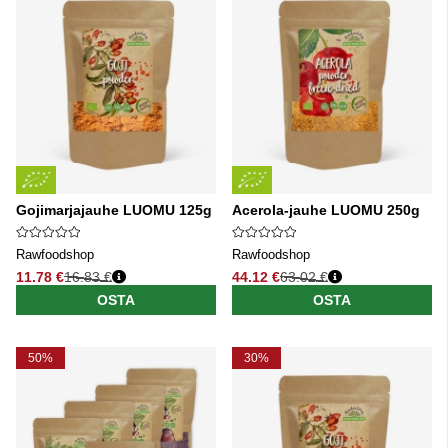
Gojimarjajauhe LUOMU 125g
Acerola-jauhe LUOMU 250g
Rawfoodshop
Rawfoodshop
11.78 €
16.83 €
44.12 €
63.02 €
Normaali hinta
Normaali hinta
OSTA
OSTA
50%
30%