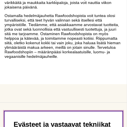
värikkäitä ja maukkaita karkkipaloja, joista voit nauttia viikon
jokaisena päivänä.
Ostamalla hedelmäjauhetta Rawfoodshopista voit tuntea olosi
turvalliseksi, että teet hyvän valinnan sekä itsellesi että
ympäristölle. Tiedämme, että asiakkaamme arvostavat tuotteita,
jotka ovat sekä luonnollisia että vastuullisesti tuotettuja, ja juuri
sitä me tarjoamme. Ostaminen Rawfoodshopista on myös
helppoa ja kätevää, ja toimitamme nopeasti kotiisi. Riippumatta
siitä, oletko kokenut kokki tai vain joku, joka haluaa lisätä hieman
ylimääräistä makua arkeen, meillä on jotain sinulle. Tervetuloa
Rawfoodshopiin – määränpääsi korkealaatuisille, luomu- ja
vegaanisille hedelmäjauheille.
Asiakaspalvelu
Evästeet ja vastaavat tekniikat