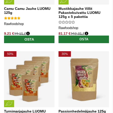
Camu Camu Jauhe LUOMU
Mustikkajauhe Villit
125g
Pakastekuivattu LUOMU
125g x 5 pakettia
Rawfoodshop
Rawfoodshop
9.21 €
13.15 €
81.17 €
162.35 €
Normaali hinta
Normaali hinta
OSTA
OSTA
50%
30%
Tyrnimarjajauhe LUOMU
Passionhedelmäjauhe 125g