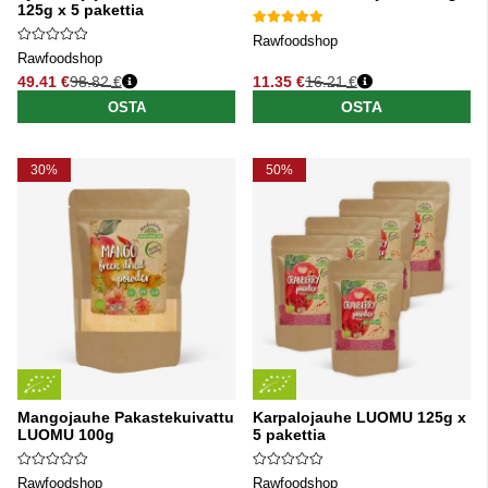
125g x 5 pakettia
Rawfoodshop
Rawfoodshop
49.41 €
98.82 €
11.35 €
16.21 €
Normaali hinta
Normaali hinta
OSTA
OSTA
30%
50%
Mangojauhe Pakastekuivattu
Karpalojauhe LUOMU 125g x
LUOMU 100g
5 pakettia
Rawfoodshop
Rawfoodshop