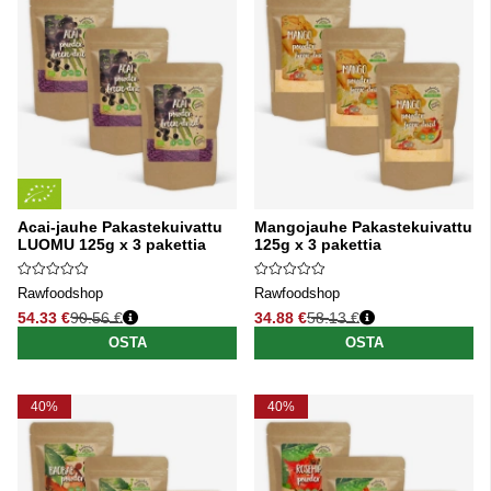
Acai-jauhe Pakastekuivattu
Mangojauhe Pakastekuivattu
LUOMU 125g x 3 pakettia
125g x 3 pakettia
Rawfoodshop
Rawfoodshop
54.33 €
90.56 €
34.88 €
58.13 €
Normaali hinta
Normaali hinta
OSTA
OSTA
40%
40%