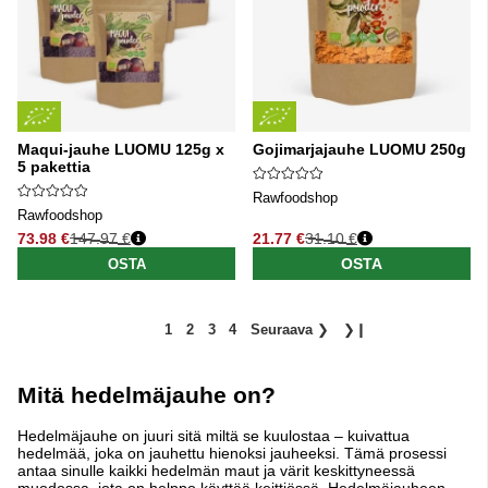
Maqui-jauhe LUOMU 125g x
Gojimarjajauhe LUOMU 250g
5 pakettia
Rawfoodshop
Rawfoodshop
73.98 €
147.97 €
21.77 €
31.10 €
Normaali hinta
Normaali hinta
OSTA
OSTA
1
2
3
4
Seuraava
❯
❯❙
Mitä hedelmäjauhe on?
Hedelmäjauhe on juuri sitä miltä se kuulostaa – kuivattua
hedelmää, joka on jauhettu hienoksi jauheeksi. Tämä prosessi
antaa sinulle kaikki hedelmän maut ja värit keskittyneessä
muodossa, jota on helppo käyttää keittiössä. Hedelmäjauheen