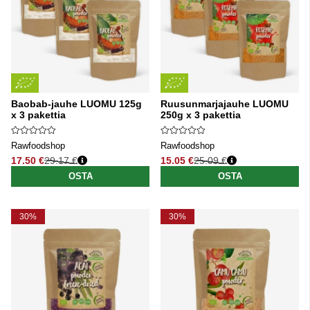
Baobab-jauhe LUOMU 125g
Ruusunmarjajauhe LUOMU
x 3 pakettia
250g x 3 pakettia
Rawfoodshop
Rawfoodshop
17.50 €
29.17 €
15.05 €
25.09 €
Normaali hinta
Normaali hinta
OSTA
OSTA
30%
30%