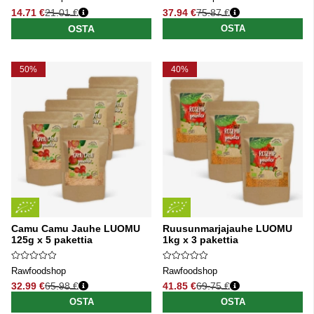
14.71 €
21.01 €
37.94 €
75.87 €
Normaali hinta
Normaali hinta
OSTA
OSTA
50%
40%
Camu Camu Jauhe LUOMU
Ruusunmarjajauhe LUOMU
125g x 5 pakettia
1kg x 3 pakettia
Rawfoodshop
Rawfoodshop
32.99 €
65.98 €
41.85 €
69.75 €
Normaali hinta
Normaali hinta
OSTA
OSTA