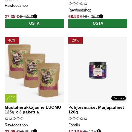
Rawfoodshop
Rawfoodshop
27.35 €
45.58 €
68.53 €
137.06 €
Normaali hinta
Normaali hinta
OSTA
OSTA
40%
20%
Poistuva
Mustaherukkajauhe LUOMU
Pohjoismaiset Marjajauheet
125g x 3 pakettia
120g
Rawfoodshop
Foodin
31.08 €
51.80 €
17.13 €
21.42 €