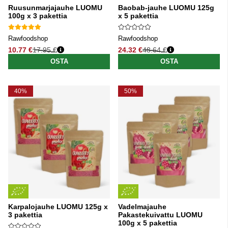
Ruusunmarjajauhe LUOMU
Baobab-jauhe LUOMU 125g
100g x 3 pakettia
x 5 pakettia
Rawfoodshop
Rawfoodshop
10.77 €
17.95 €
24.32 €
48.64 €
Normaali hinta
Normaali hinta
OSTA
OSTA
40%
50%
Karpalojauhe LUOMU 125g x
Vadelmajauhe
3 pakettia
Pakastekuivattu LUOMU
100g x 5 pakettia