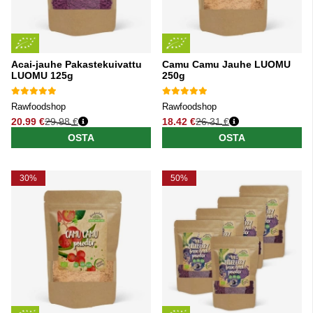
Acai-jauhe Pakastekuivattu
Camu Camu Jauhe LUOMU
LUOMU 125g
250g
Rawfoodshop
Rawfoodshop
20.99 €
29.98 €
18.42 €
26.31 €
Normaali hinta
Normaali hinta
OSTA
OSTA
30%
50%