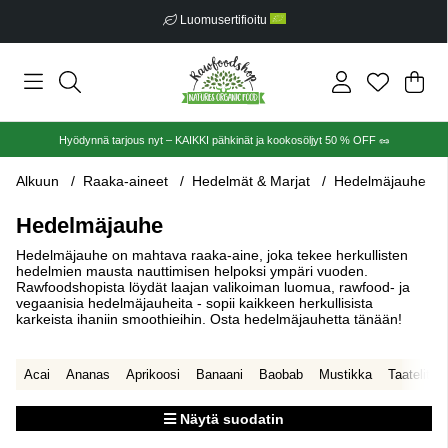
Ilmainen toimitus alkaen €30
Ost
Mää
.
Hyödynnä tarjous nyt – KAIKKI pähkinät ja kookosöljyt 50 % OFF 🥜
Alkuun
Raaka-aineet
Hedelmät & Marjat
Hedelmäjauhe
Hedelmäjauhe
Hedelmäjauhe on mahtava raaka-aine, joka tekee herkullisten
hedelmien mausta nauttimisen helpoksi ympäri vuoden.
Rawfoodshopista löydät laajan valikoiman luomua, rawfood- ja
vegaanisia hedelmäjauheita - sopii kaikkeen herkullisista
karkeista ihaniin smoothieihin. Osta hedelmäjauhetta tänään!
Acai
Ananas
Aprikoosi
Banaani
Baobab
Mustikka
Taatelit
Näytä suodatin