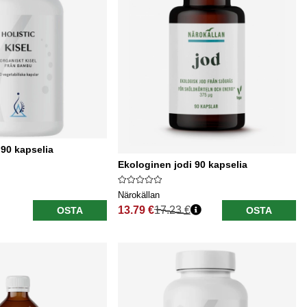
 90 kapselia
Ekologinen jodi 90 kapselia
Närokällan
13.79 €
17.23 €
OSTA
OSTA
Normaali hinta