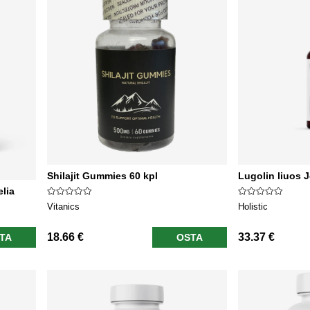
Shilajit Gummies 60 kpl
Lugolin liuos 
elia
Vitanics
Holistic
18.66 €
33.37 €
TA
OSTA