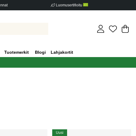
innat
Luomusertifioitu
Os
Mä
.
Tuotemerkit
Blogi
Lahjakortit
Uusi