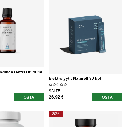
Jodikonsentraatti 50ml
Elektrolyytit Naturell 30 kpl
SALTE
26.92 €
OSTA
OSTA
20%