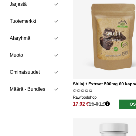
Järjestä
Tuotemerkki
Alaryhmä
Muoto
Ominaisuudet
Shilajit Extract 500mg 60 kaps
Määrä - Bundles
Rawfoodshop
17.92 €
25.60 €
OS
Normaali hinta