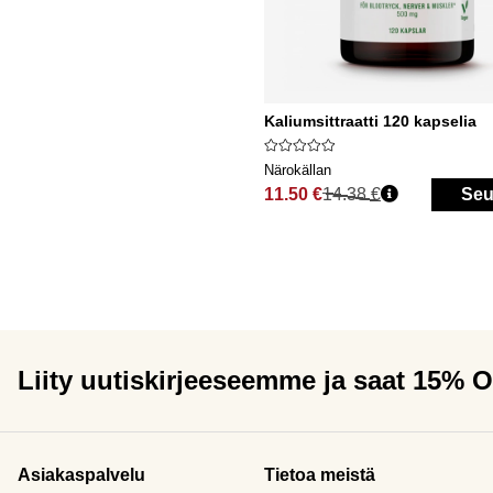
Kaliumsittraatti 120 kapselia
Närokällan
11.50 €
14.38 €
Seu
Normaali hinta
Liity uutiskirjeeseemme ja saat 15% 
Asiakaspalvelu
Tietoa meistä