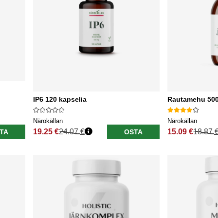
IP6 120 kapselia
Rautamehu 500
Närokällan
Närokällan
19.25 €
24.07 €
15.09 €
18.87 
TA
OSTA
Normaali hinta
Normaali hinta