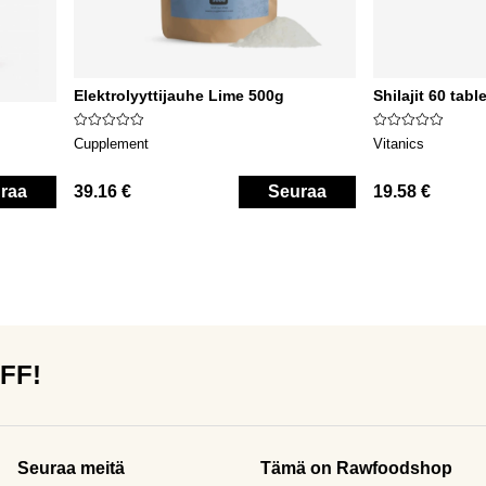
Elektrolyyttijauhe Lime 500g
Shilajit 60 table
Cupplement
Vitanics
raa
39.16 €
Seuraa
19.58 €
OFF!
Seuraa meitä
Tämä on Rawfoodshop