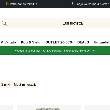
Ekstra nopea toimitus
Laaja valikoima & hyvät h
 & Vartalo
Koti & Sielu
OUTLET 20-80%
DEALS
Uutuudet
Hyödynnä tarjous nyt – KAIKKI pähkinät ja kookosöljyt 50 % OFF 🥜
Sinkki
Muut mineraalit