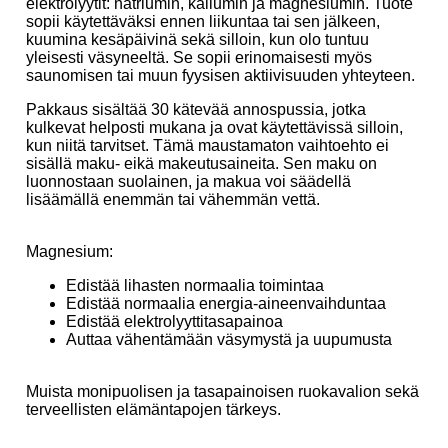
elektrolyytit: natriumin, kaliumin ja magnesiumin. Tuote
sopii käytettäväksi ennen liikuntaa tai sen jälkeen,
kuumina kesäpäivinä sekä silloin, kun olo tuntuu
yleisesti väsyneeltä. Se sopii erinomaisesti myös
saunomisen tai muun fyysisen aktiivisuuden yhteyteen.
Pakkaus sisältää 30 kätevää annospussia, jotka
kulkevat helposti mukana ja ovat käytettävissä silloin,
kun niitä tarvitset. Tämä maustamaton vaihtoehto ei
sisällä maku- eikä makeutusaineita. Sen maku on
luonnostaan suolainen, ja makua voi säädellä
lisäämällä enemmän tai vähemmän vettä.
Magnesium:
Edistää lihasten normaalia toimintaa
Edistää normaalia energia-aineenvaihduntaa
Edistää elektrolyyttitasapainoa
Auttaa vähentämään väsymystä ja uupumusta
Muista monipuolisen ja tasapainoisen ruokavalion sekä
terveellisten elämäntapojen tärkeys.