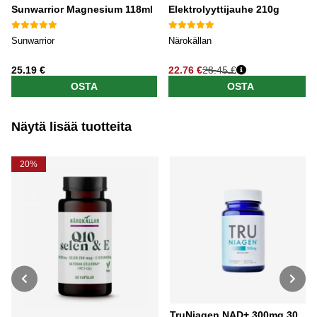
Sunwarrior Magnesium 118ml
Elektrolyyttijauhe 210g
Sunwarrior
Närokällan
25.19 €
22.76 €
28.45 €
OSTA
OSTA
Näytä lisää tuotteita
20%
TruNiagen NAD+ 300mg 30