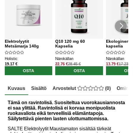
Elektrolyytit
Q10 120 mg 60
Ekologinen j
Metsämarja 140g
Kapselia
kapselia
Holistic
Närokällan
Närokällan
19.17 €
22.76 €
28.45 €
13.79 €
17.23 €
OSTA
OSTA
OST
Kuvaus
Sisältö
Arvostelut
(
0
)
Ominai
Tämä on ravintolisä. Suositeltua vuorokausiannosta
ei saa ylittää. Ravintolisä ei korvaa monipuolista
ruokavaliota eikä terveellisiä elämäntapoja.
Säilytettävä pienten lasten ulottumattomissa.
SALTE Elektrolyytit Maustamaton sisältää tärkeät