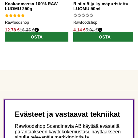
Kaakaomassa 100% RAW
Risiiniöljy kylmäpuristettu
LUOMU 250g
LUOMU 50ml
Rawfoodshop
Rawfoodshop
12.78 €
18.25 €
4.14 €
5.91 €
OSTA
OSTA
Asiakaspalvelu
Evästeet ja vastaavat tekniikat
Tietoa meistä
Rawfoodshop Scandinavia AB käyttää evästeitä
parantaakseen käyttökokemustasi, näyttääkseen
sinulle relevanttia markkinointia ja