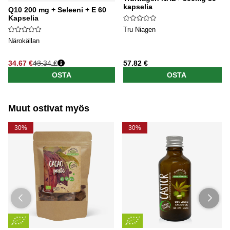
kapselia
Q10 200 mg + Seleeni + E 60
Kapselia
Tru Niagen
Närokällan
34.67 €
43.34 €
57.82 €
Normaali hinta
OSTA
OSTA
Muut ostivat myös
30%
30%