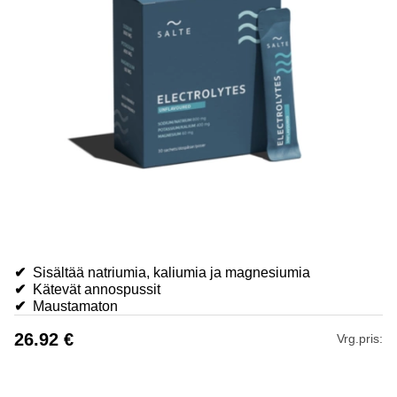
✔
Sisältää natriumia, kaliumia ja magnesiumia
✔
Kätevät annospussit
✔
Maustamaton
26.92
€
Vrg.pris: