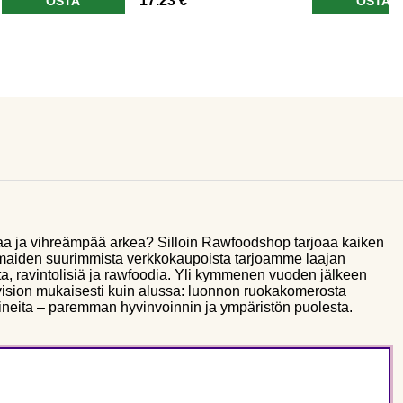
17.23 €
OSTA
OSTA
aa ja vihreämpää arkea? Silloin Rawfoodshop tarjoaa kaiken
smaiden suurimmista verkkokaupoista tarjoamme laajan
a, ravintolisiä ja rawfoodia. Yli kymmenen vuoden jälkeen
sion mukaisesti kuin alussa: luonnon ruokakomerosta
ineita – paremman hyvinvoinnin ja ympäristön puolesta.