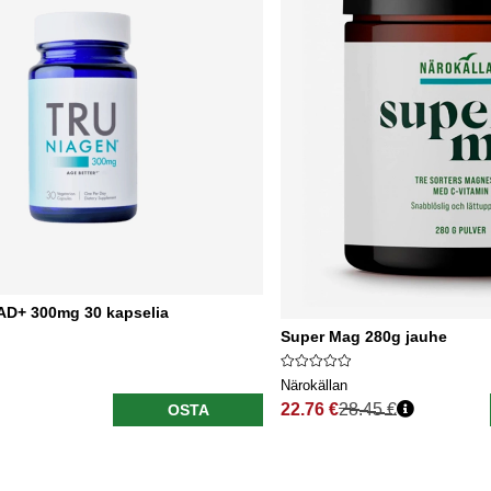
AD+ 300mg 30 kapselia
Super Mag 280g jauhe
Närokällan
22.76 €
28.45 €
OSTA
Normaali hinta