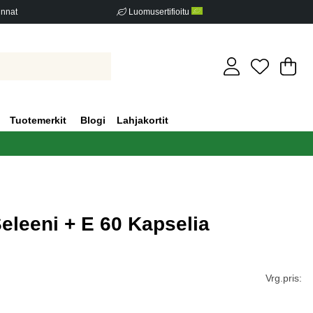
innat
Luomusertifioitu
Os
Mä
.
Tuotemerkit
Blogi
Lahjakortit
eleeni + E 60 Kapselia
iden määrä 0
Vrg.pris: