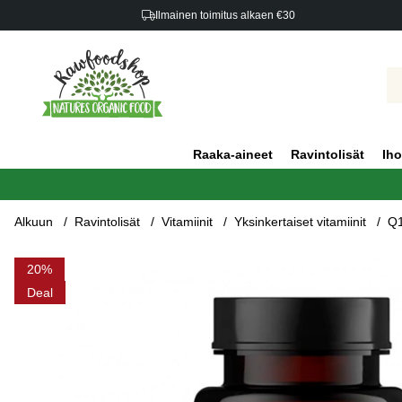
Ilmainen toimitus alkaen €30
Raaka-aineet
Ravintolisät
Iho
Alkuun
Ravintolisät
Vitamiinit
Yksinkertaiset vitamiinit
Q1
Tuotekuvat Q10 200 mg + Seleeni + E 60 Kapselia
20
Deal