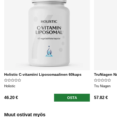
Holistic C-vitamiini Liposomaalinen 60kaps
TruNiagen N
Holistic
Tru Niagen
46.20 €
57.82 €
OSTA
Muut ostivat myös