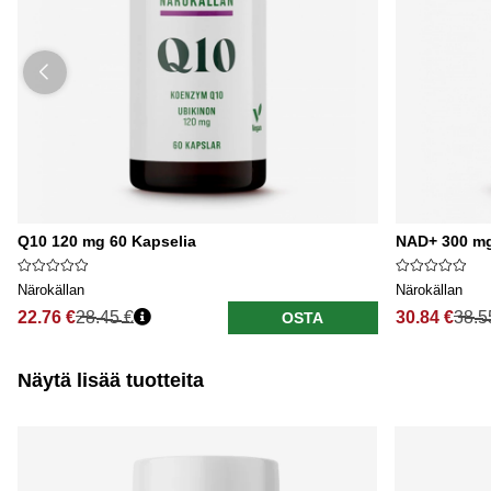
Q10 120 mg 60 Kapselia
NAD+ 300 m
Närokällan
Närokällan
22.76 €
28.45 €
30.84 €
38.5
OSTA
Näytä lisää tuotteita