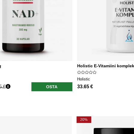
g
Holistic E-Vitamiini komplek
Holistic
5 €
33.65 €
OSTA
20%