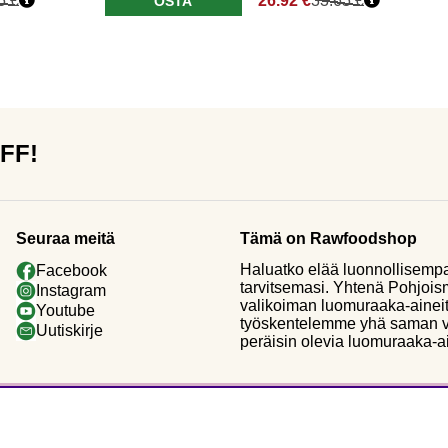
5 €
26.92 €
33.65 €
OSTA
OFF!
Seuraa meitä
Tämä on Rawfoodshop
Haluatko elää luonnollisemp
Facebook
tarvitsemasi. Yhtenä Pohjoi
Instagram
valikoiman luomuraaka-aineit
Youtube
työskentelemme yhä saman vi
Uutiskirje
peräisin olevia luomuraaka-a