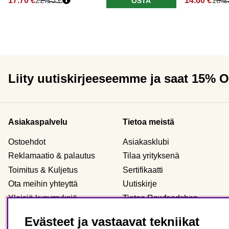
17.70 €
22.13 €
14.60 €
18.2
OSTA
Liity uutiskirjeeseemme ja saat 15% 
Asiakaspalvelu
Tietoa meistä
Ostoehdot
Asiakasklubi
Reklamaatio & palautus
Tilaa yrityksenä
Toimitus & Kuljetus
Sertifikaatti
Ota meihin yhteyttä
Uutiskirje
Yleisiä kysymyksiä
Tietoa Rawfoodshop
Evästeet
Meidän myymälämme
Evästeet ja vastaavat tekniikat
Henkilökohtaiset tiedot