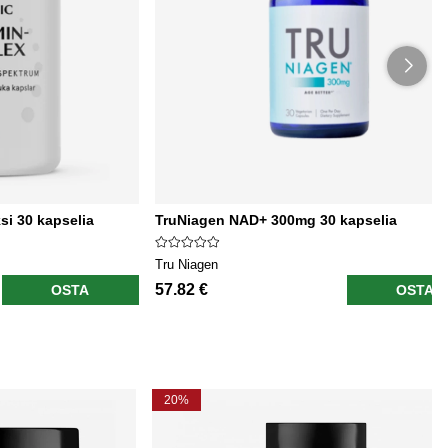
si 30 kapselia
TruNiagen NAD+ 300mg 30 kapselia
Tru Niagen
57.82 €
OSTA
OSTA
20%