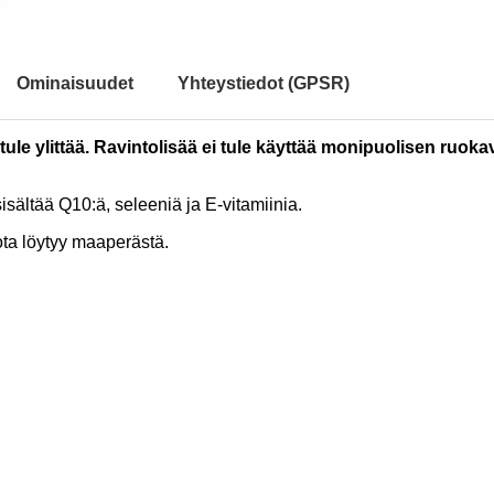
Ominaisuudet
Yhteystiedot (GPSR)
ule ylittää. Ravintolisää ei tule käyttää monipuolisen ruoka
sältää Q10:ä, seleeniä ja E-vitamiinia.
ota löytyy maaperästä.