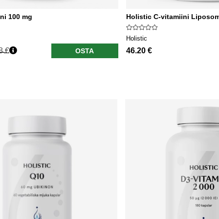
ini 100 mg
Holistic C-vitamiini Lipos
Holistic
8 €
46.20 €
OSTA