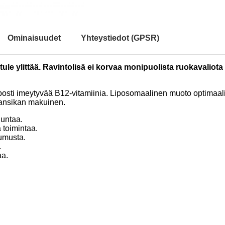
Ominaisuudet
Yhteystiedot (GPSR)
le ylittää. Ravintolisä ei korvaa monipuolista ruokavaliota 
lposti imeytyvää B12-vitamiinia. Liposomaalinen muoto optimaali
Mansikan makuinen.
duntaa.
 toimintaa.
umusta.
.
aa.