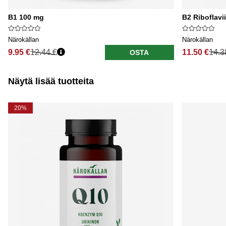
B1 100 mg
B2 Riboflavi
Närokällan
Närokällan
9.95 €
12.44 €
11.50 €
14.3
OSTA
Näytä lisää tuotteita
20%