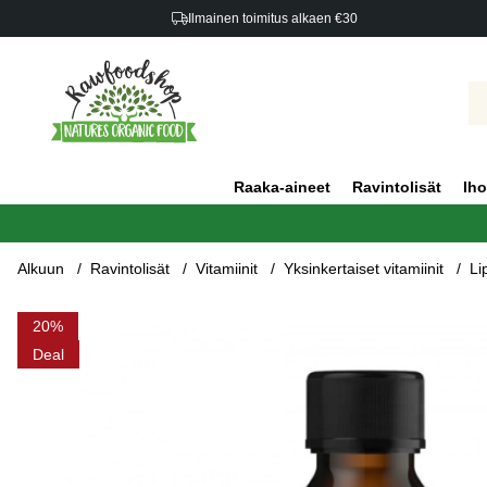
Ilmainen toimitus alkaen €30
Raaka-aineet
Ravintolisät
Iho
Alkuun
Ravintolisät
Vitamiinit
Yksinkertaiset vitamiinit
Li
Tuotekuvat Liposomaalinen B12 5000 mcg 250 ml
20
Deal