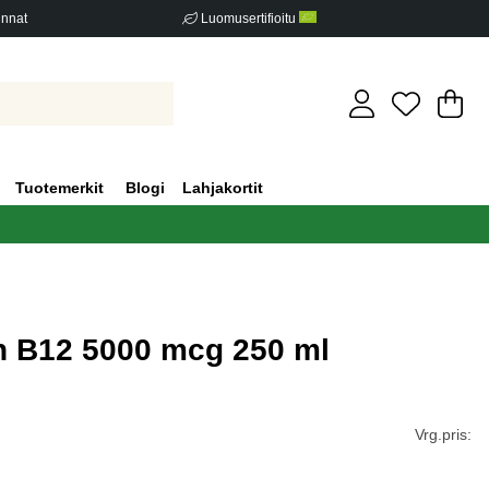
innat
Luomusertifioitu
Os
Mä
.
Tuotemerkit
Blogi
Lahjakortit
n B12 5000 mcg 250 ml
iden määrä 0
Vrg.pris: