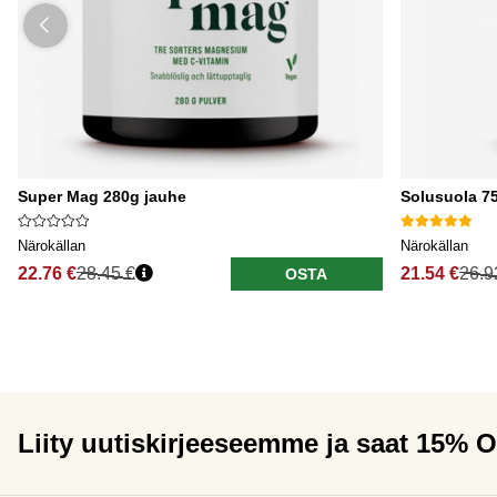
Super Mag 280g jauhe
Solusuola 75
Närokällan
Närokällan
22.76 €
28.45 €
21.54 €
26.9
OSTA
Liity uutiskirjeeseemme ja saat 15% 