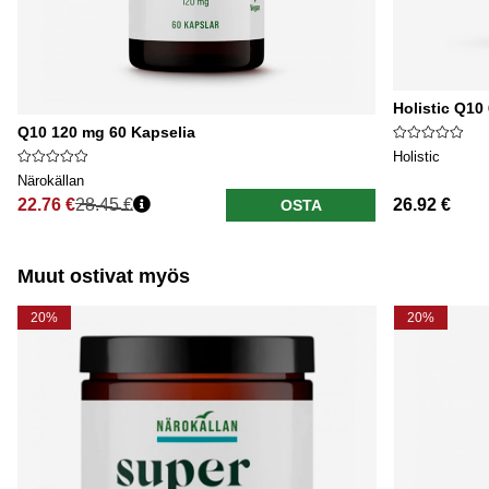
Holistic Q10
Q10 120 mg 60 Kapselia
Holistic
Närokällan
22.76 €
28.45 €
26.92 €
OSTA
Normaali hinta
Muut ostivat myös
20%
20%