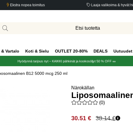
Ekstra nopea toimitus
Laaja valikoima & hyvät h
 & Vartalo
Koti & Sielu
OUTLET 20-80%
DEALS
Uutuudet
Hyödynnä tarjous nyt – KAIKKI pähkinät ja kookosöljyt 50 % OFF 🥜
posomaalinen B12 5000 mcg 250 ml
Närokällan
Liposomaaline
Keskiarvoluokitus 0 / 5 Arvio
(
0
)
30.51
€
38.14
€