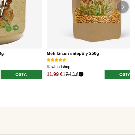
0g
Mehiläisen siitepöly 250g
Rawfoodshop
11.99 €
17.13 €
OSTA
OSTA