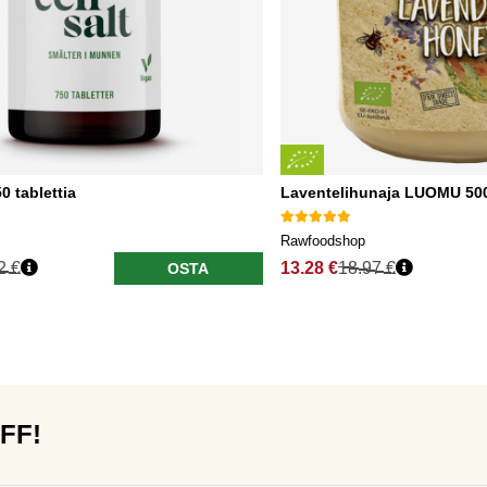
0 tablettia
Laventelihunaja LUOMU 50
Rawfoodshop
2 €
13.28 €
18.97 €
OSTA
OFF!