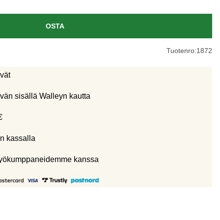
OSTA
Tuotenro:
1872
ivät
vän sisällä Walleyn kautta
€
n kassalla
eistyökumppaneidemme kanssa