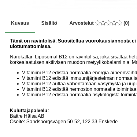
Kuvaus
Sisältö
Arvostelut
(
0
)
Tämä on ravintolisä. Suositeltua vuorokausiannosta ei tu
ulottumattomissa.
Närokällan Liposomal B12 on ravintolisä, joka sisältää he
korkealaatuisen aktiivisen muodon metyylikobalamiinia. 
Vitamiini B12 edistää normaalia energia-aineenvaih
Vitamiini B12 edistää immuunijärjestelmän normaalia
Vitamiini B12 auttaa vähentämään väsymystä ja uup
Vitamiini B12 edistää hermoston normaalia toimintaa
Vitamiini B12 edistää normaalia psykologista toimint
Kuluttajapalvelu:
Bättre Hälsa AB
Osoite: Sandsborgsvägen 50-52, 122 33 Enskede