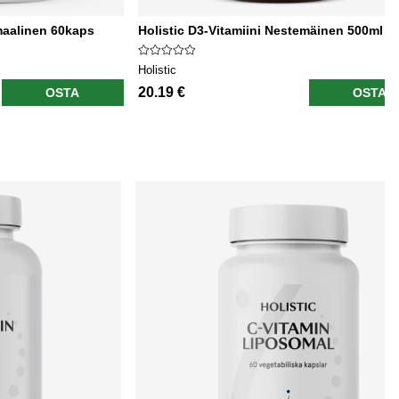
omaalinen 60kaps
Holistic D3-Vitamiini Nestemäinen 500ml
Holistic
20.19 €
OSTA
OSTA