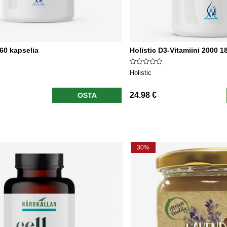
 60 kapselia
Holistic D3-Vitamiini 2000 1
Holistic
24.98 €
OSTA
30%