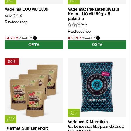
Vadelma LUOMU 100g
Vadelmat Pakastekuivatut
Koko LUOMU 50g x 5
pakettia
Rawfoodshop
Rawfoodshop
14.71 €
21.01 €
43.19 €
86.37 €
Normaali hinta
Normaali hinta
OSTA
OSTA
50%
Vadelma & Mustikka
Valkoisessa Marjasuklaassa
Tummat Suklaaherkut
LUOMU 45g