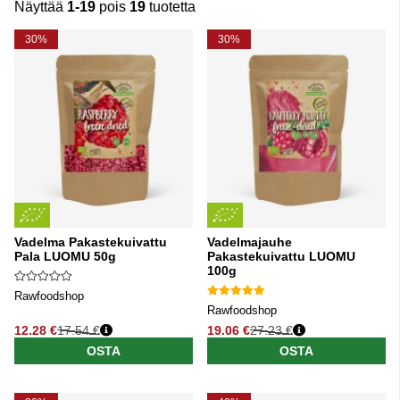
Näyttää
1-19
pois
19
tuotetta
Tuotteet
30%
30%
Vadelma Pakastekuivattu
Vadelmajauhe
Pala LUOMU 50g
Pakastekuivattu LUOMU
100g
Rawfoodshop
Rawfoodshop
12.28 €
17.54 €
19.06 €
27.23 €
Normaali hinta
Normaali hinta
OSTA
OSTA