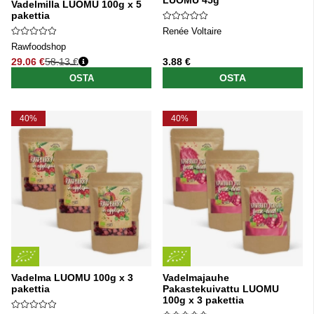
Vadelmilla LUOMU 100g x 5
pakettia
Renée Voltaire
Rawfoodshop
29.06 €
58.13 €
3.88 €
Normaali hinta
OSTA
OSTA
40%
40%
Vadelma LUOMU 100g x 3
Vadelmajauhe
pakettia
Pakastekuivattu LUOMU
100g x 3 pakettia