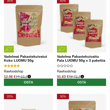
30%
40%
Vadelmat Pakastekuivatut
Vadelma Pakastekuivattu
Koko LUOMU 50g
Pala LUOMU 50g x 3 pakettia
Rawfoodshop
Rawfoodshop
12.06 €
17.23 €
31.63 €
52.72 €
Normaali hinta
Normaali hinta
OSTA
OSTA
20%
30%