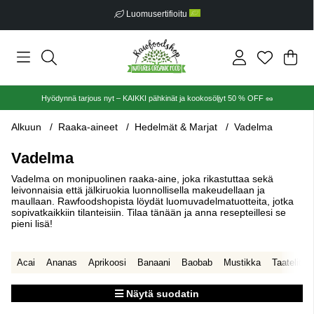
Luomusertifioitu
Ost
Mää
.
Hyödynnä tarjous nyt – KAIKKI pähkinät ja kookosöljyt 50 % OFF 🥜
Alkuun
Raaka-aineet
Hedelmät & Marjat
Vadelma
Vadelma
Vadelma on monipuolinen raaka-aine, joka rikastuttaa sekä
leivonnaisia että jälkiruokia luonnollisella makeudellaan ja
maullaan. Rawfoodshopista löydät luomuvadelmatuotteita, jotka
sopivatkaikkiin tilanteisiin. Tilaa tänään ja anna resepteillesi se
pieni lisä!
Acai
Ananas
Aprikoosi
Banaani
Baobab
Mustikka
Taatelit
Näytä suodatin