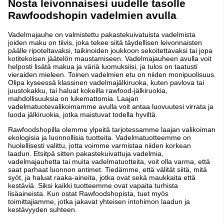
Nosta leivonnaisesi uudelle tasolle
Rawfoodshopin vadelmien avulla
Vadelmajauhe on valmistettu pakastekuivatuista vadelmista
joiden maku on tiivis, joka tekee siitä täydellisen leivonnaisten
päälle ripoteltavaksi, taikinoiden joukkoon sekoitettavaksi tai jopa
kotitekoisen jäätelön maustamiseen. Vadelmajauheen avulla voit
helposti lisätä makua ja väriä luomuksiisi, ja tulos on taatusti
vieraiden mieleen. Toinen vadelmien etu on niiden monipuolisuus.
Olipa kyseessä klassinen vadelmajälkiruoka, kuten pavlova tai
juustokakku, tai haluat kokeilla rawfood-jälkiruokia,
mahdollisuuksia on lukemattomia. Laajan
vadelmatuotevalikoimamme avulla voit antaa luovuutesi virrata ja
luoda jälkiruokia, jotka maistuvat todella hyviltä.
Rawfoodshopilla olemme ylpeitä tarjotessamme laajan valikoiman
ekologisia ja luonnollisia tuotteita. Vadelmatuotteemme on
huolellisesti valittu, jotta voimme varmistaa niiden korkean
laadun. Etsitpä sitten pakastekuivattuja vadelmia,
vadelmajauhetta tai muita vadelmatuotteita, voit olla varma, että
saat parhaat luonnon antimet. Tiedämme, että välität siitä, mitä
syöt, ja haluat raaka-aineita, jotka ovat sekä maukkaita että
kestäviä. Siksi kaikki tuotteemme ovat vapaita turhista
lisäaineista. Kun ostat Rawfoodshopista, tuet myös
toimittajiamme, jotka jakavat yhteisen intohimon laadun ja
kestävyyden suhteen.