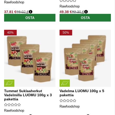
Rawfoodshop
Rawfoodshop
37.81 €
63.02 €
49.38 €
82.30 €
Normaali hinta
Normaali hinta
OSTA
OSTA
40%
50%
Tummat Suklaaherkut
Vadelma LUOMU 100g x 5
Vadelmilla LUOMU 100g x 3
pakettia
pakettia
Rawfoodshop
Rawfoodshop