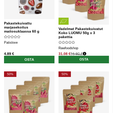
Pakastekuivattu
marjasekoitus
Vadelmat Pakastekuivatut
maitosuklaassa 60 g
Koko LUOMU 50g x 3
pakettia
Patislove
Rawfoodshop
4.89 €
31.08 €
51.80 €
Normaali hinta
OSTA
OSTA
50%
50%