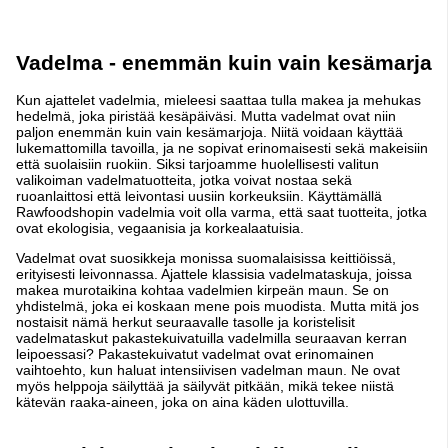
Vadelma - enemmän kuin vain kesämarja
Kun ajattelet vadelmia, mieleesi saattaa tulla makea ja mehukas
hedelmä, joka piristää kesäpäiväsi. Mutta vadelmat ovat niin
paljon enemmän kuin vain kesämarjoja. Niitä voidaan käyttää
lukemattomilla tavoilla, ja ne sopivat erinomaisesti sekä makeisiin
että suolaisiin ruokiin. Siksi tarjoamme huolellisesti valitun
valikoiman vadelmatuotteita, jotka voivat nostaa sekä
ruoanlaittosi että leivontasi uusiin korkeuksiin. Käyttämällä
Rawfoodshopin vadelmia voit olla varma, että saat tuotteita, jotka
ovat ekologisia, vegaanisia ja korkealaatuisia.
Vadelmat ovat suosikkeja monissa suomalaisissa keittiöissä,
erityisesti leivonnassa. Ajattele klassisia vadelmataskuja, joissa
makea murotaikina kohtaa vadelmien kirpeän maun. Se on
yhdistelmä, joka ei koskaan mene pois muodista. Mutta mitä jos
nostaisit nämä herkut seuraavalle tasolle ja koristelisit
vadelmataskut pakastekuivatuilla vadelmilla seuraavan kerran
leipoessasi? Pakastekuivatut vadelmat ovat erinomainen
vaihtoehto, kun haluat intensiivisen vadelman maun. Ne ovat
myös helppoja säilyttää ja säilyvät pitkään, mikä tekee niistä
kätevän raaka-aineen, joka on aina käden ulottuvilla.