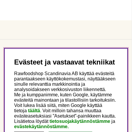
Asiakaspalvelu
Evästeet ja vastaavat tekniikat
Tietoa meistä
Rawfoodshop Scandinavia AB käyttää evästeitä
parantaakseen käyttökokemustasi, näyttääkseen
sinulle relevanttia markkinointia ja
Seuraa meitä
analysoidakseen verkkosivuston liikennettä.
Me ja kumppanimme, kuten Google, käytämme
evästeitä mainontaan ja tilastollisiin tarkoituksiin.
Tämä on Rawfoodshop
Voit lukea lisää siitä, miten Google käyttää
tietoja
täältä
.
Voit milloin tahansa muuttaa
evästeasetuksiasi ”Asetukset”-painikkeen kautta.
Finland
Lisätietoa löydät
tietosuojakäytännöstämme
ja
evästekäytännöstämme.