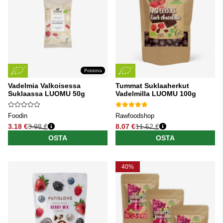
Poistuva
Vadelmia Valkoisessa
Tummat Suklaaherkut
Suklaassa LUOMU 50g
Vadelmilla LUOMU 100g
Foodin
Rawfoodshop
3.18 €
3.98 €
8.07 €
11.52 €
Normaali hinta
Normaali hinta
OSTA
OSTA
40%