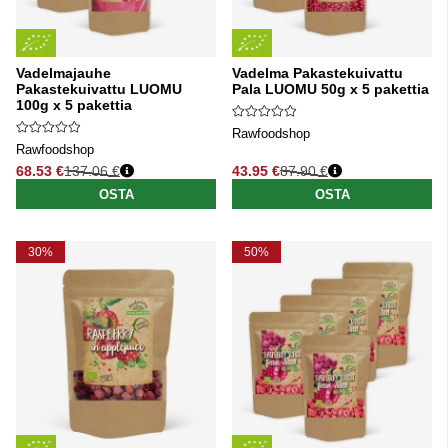
Vadelmajauhe
Vadelma Pakastekuivattu
Pakastekuivattu LUOMU
Pala LUOMU 50g x 5 pakettia
100g x 5 pakettia
Rawfoodshop
Rawfoodshop
68.53 €
137.06 €
43.95 €
87.90 €
Normaali hinta
Normaali hinta
OSTA
OSTA
30%
50%