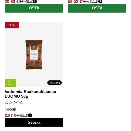
20.93 €
34.88 €
52.52 €
105.04 €
Normaali hinta
Normaali hinta
OSTA
OSTA
20%
Poistuva
Vadelmia Raakasuklaassa
LUOMU 50g
Foodin
3.67 €
4.59 €
Normaali hinta
Seuraa