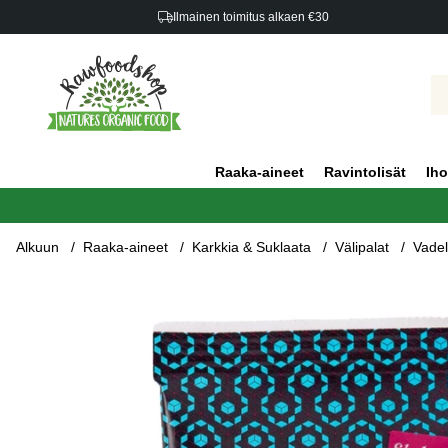
Ilmainen toimitus alkaen €30
Raaka-aineet
Ravintolisät
Iho
Alkuun
Raaka-aineet
Karkkia & Suklaata
Välipalat
Vade
Tuotekuvat Vadelma & Mustikka Valkoisessa Marjasuklaassa