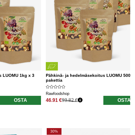
us LUOMU 1kg x 3
Pähkinä- ja hedelmäsekoitus LUOMU 500g 
pakettia
Rawfoodshop
OSTA
46.91 €
93.82 €
OSTA
Normaali hinta
30%