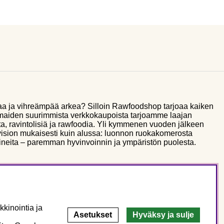
aa ja vihreämpää arkea? Silloin Rawfoodshop tarjoaa kaiken
smaiden suurimmista verkkokaupoista tarjoamme laajan
a, ravintolisiä ja rawfoodia. Yli kymmenen vuoden jälkeen
sion mukaisesti kuin alussa: luonnon ruokakomerosta
ineita – paremman hyvinvoinnin ja ympäristön puolesta.
kinointia ja
Asetukset
Hyväksy ja sulje