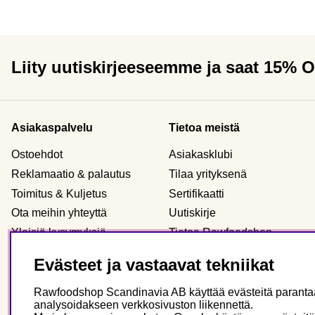
Liity uutiskirjeeseemme ja saat 15% 
Asiakaspalvelu
Tietoa meistä
Ostoehdot
Asiakasklubi
Reklamaatio & palautus
Tilaa yrityksenä
Toimitus & Kuljetus
Sertifikaatti
Ota meihin yhteyttä
Uutiskirje
Yleisiä kysymyksiä
Tietoa Rawfoodshop
Evästeet
Meidän myymälämme
Evästeet ja vastaavat tekniikat
Henkilökohtaiset tiedot
Rawfoodshop Scandinavia AB käyttää evästeitä parantaak
analysoidakseen verkkosivuston liikennettä.