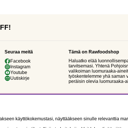
OFF!
Seuraa meitä
Tämä on Rawfoodshop
Haluatko elää luonnollisemp
Facebook
tarvitsemasi. Yhtenä Pohjoi
Instagram
valikoiman luomuraaka-aineit
Youtube
työskentelemme yhä saman vi
Uutiskirje
peräisin olevia luomuraaka-a
seen käyttökokemustasi, näyttääkseen sinulle relevanttia mark