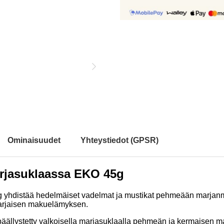
Ominaisuudet
Yhteystiedot (GPSR)
arjasuklaassa EKO 45g
g yhdistää hedelmäiset vadelmat ja mustikat pehmeään marja
marjaisen makuelämyksen.
 päällystetty valkoisella marjasuklaalla pehmeän ja kermaisen ma