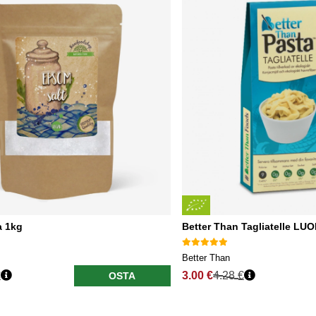
a 1kg
Better Than Tagliatelle LU
Better Than
€
3.00 €
4.28 €
OSTA