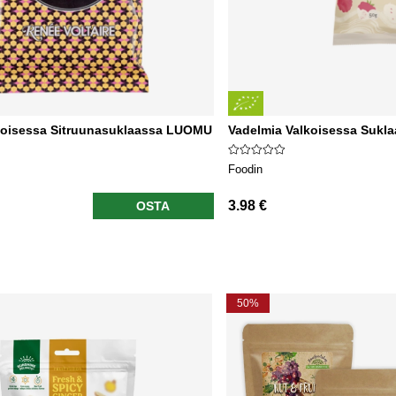
lkoisessa Sitruunasuklaassa LUOMU
Vadelmia Valkoisessa Suk
Foodin
3.98 €
OSTA
50%