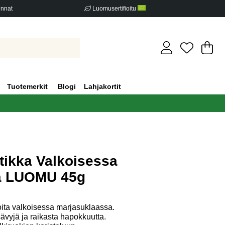
innat
Luomusertifioitu
Os
Mä
.
Tuotemerkit
Blogi
Lahjakortit
ikka Valkoisessa
a LUOMU 45g
iden määrä 0
ita valkoisessa marjasuklaassa.
vyjä ja raikasta hapokkuutta.