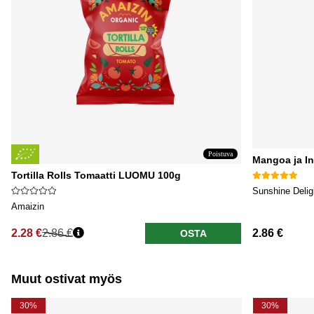
Poistuva
Mangoa ja In
Tortilla Rolls Tomaatti LUOMU 100g
Sunshine Delig
Amaizin
2.28 €
2.86 €
2.86 €
OSTA
Normaali hinta
Muut ostivat myös
30%
30%