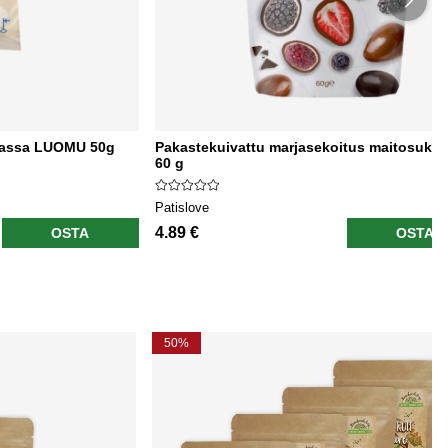
laassa LUOMU 50g
Pakastekuivattu marjasekoitus maitosukla
60 g
Patislove
4.89 €
OSTA
OSTA
50%