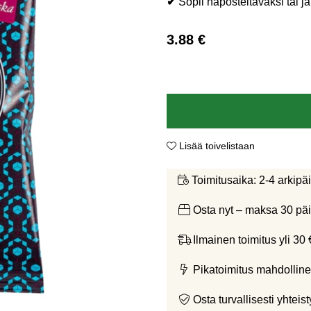
✔
Sopii naposteltavaksi tai jä
3.88
€
Lisää toivelistaan
2-4 arkipä
Toimitusaika:
Osta nyt – maksa 30 päi
Ilmainen toimitus yli 30 
Pikatoimitus mahdolline
Osta turvallisesti yht