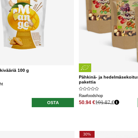
kivääriä 100 g
Pähkinä- ja hedelmäsekoit
pakettia
ht
Rawfoodshop
50.94 €
101.87 €
OSTA
Normaali hinta
30%