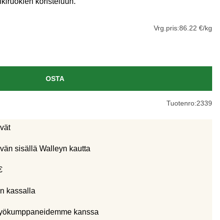
lkiruokien koristeluun.
Vrg.pris:
86.22 €/kg
OSTA
Tuotenro:
2339
ivät
vän sisällä Walleyn kautta
€
n kassalla
eistyökumppaneidemme kanssa