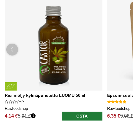
Risiiniöljy kylmäpuristettu LUOMU 50ml
Epsom-suol
Rawfoodshop
Rawfoodshop
4.14 €
5.91 €
6.35 €
9.08 
OSTA