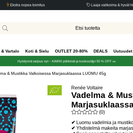
Ekstra nopea toimitus
Laaja valikoima & hyvät h
 & Vartalo
Koti & Sielu
OUTLET 20-80%
DEALS
Uutuudet
Hyödynnä tarjous nyt – KAIKKI pähkinät ja kookosöljyt 50 % OFF 🥜
lma & Mustikka Valkoisessa Marjasuklaassa LUOMU 45g
 LUOMU 45g
Renée Voltaire
Vadelma & Must
Marjasuklaass
Keskiarvoluokitus 0 / 5 Arvio
(
0
)
✔
Luomu vadelmia ja mustiko
✔
Yhdistelmä makeita marjasä