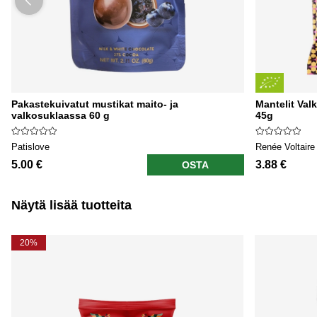
Pakastekuivatut mustikat maito- ja
Mantelit Va
valkosuklaassa 60 g
45g
Patislove
Renée Voltaire
5.00 €
3.88 €
OSTA
Näytä lisää tuotteita
20%