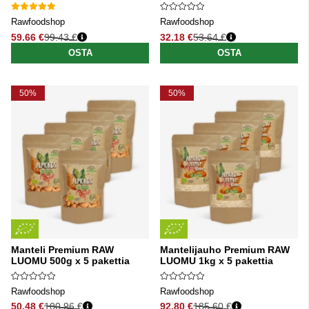
Rawfoodshop
Rawfoodshop
59.66 €
99.43 €
32.18 €
53.64 €
Normaali hinta
Normaali hinta
OSTA
OSTA
50%
50%
Manteli Premium RAW
Mantelijauho Premium RAW
LUOMU 500g x 5 pakettia
LUOMU 1kg x 5 pakettia
Rawfoodshop
Rawfoodshop
50.48 €
100.96 €
92.80 €
185.60 €