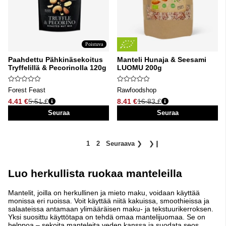
Poistuva
Paahdettu Pähkinäsekoitus
Manteli Hunaja & Seesami
Tryffelillä & Pecorinolla 120g
LUOMU 200g
Forest Feast
Rawfoodshop
4.41 €
5.51 €
8.41 €
16.83 €
Normaali hinta
Normaali hinta
Seuraa
Seuraa
1
2
Seuraava
❯
❯❙
Luo herkullista ruokaa manteleilla
Mantelit, joilla on herkullinen ja mieto maku, voidaan käyttää
monissa eri ruoissa. Voit käyttää niitä kakuissa, smoothieissa ja
salaateissa antamaan ylimääräisen maku- ja tekstuurikerroksen.
Yksi suosittu käyttötapa on tehdä omaa mantelijuomaa. Se on
helppoa – sekoita manteleita veden kanssa ja suodata seos