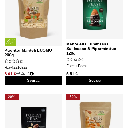
Manteleita Tummassa
Suklaassa & Piparminttua
Kuorittu Manteli LUOMU
120g
200g
Forest Feast
Rawfoodshop
8.01 €
16.01 €
5.51 €
Normaali hinta
Seuraa
Seuraa
20%
50%