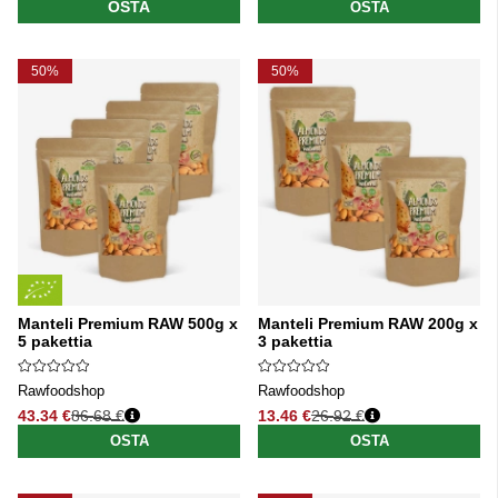
OSTA
OSTA
50%
50%
Manteli Premium RAW 500g x
Manteli Premium RAW 200g x
5 pakettia
3 pakettia
Rawfoodshop
Rawfoodshop
43.34 €
86.68 €
13.46 €
26.92 €
Normaali hinta
Normaali hinta
OSTA
OSTA