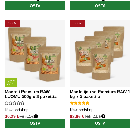
Normaali hinta
Normaali hinta
OSTA
OSTA
50%
50%
Manteli Premium RAW
Mantelijauho Premium RAW 1
LUOMU 500g x 3 pakettia
kg x 5 pakettia
Rawfoodshop
Rawfoodshop
30.29 €
60.57 €
82.86 €
165.71 €
Normaali hinta
Normaali hinta
OSTA
OSTA