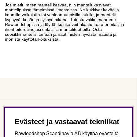
Jos mietit, miten manteli kasvaa, niin mantelit kasvavat
mantelipuissa lämpimissä ilmastoissa. Ne kukkivat keväällä
kauniilla valkoisilla tai vaaleanpunaisilla kukilla, ja mantelit
kypsyvät kesän ja syksyn aikana. Tutustu valikoimaamme
Rawfoodshopissa ja löydä, kuinka voit rikastuttaa aterioitasi ja
ihonhoitorutiinejasi erilaisilla mantelituotteilla. Osta
suosikkimantelisi tänään ja nauti niiden hyvästä mausta ja
monista käyttötarkoituksista.
Asiakaspalvelu
Evästeet ja vastaavat tekniikat
Tietoa meistä
Rawfoodshop Scandinavia AB käyttää evästeitä