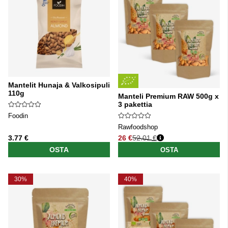
Mantelit Hunaja & Valkosipuli
110g
Manteli Premium RAW 500g x
3 pakettia
Foodin
Rawfoodshop
3.77 €
26 €
52.01 €
Normaali hinta
OSTA
OSTA
30%
40%