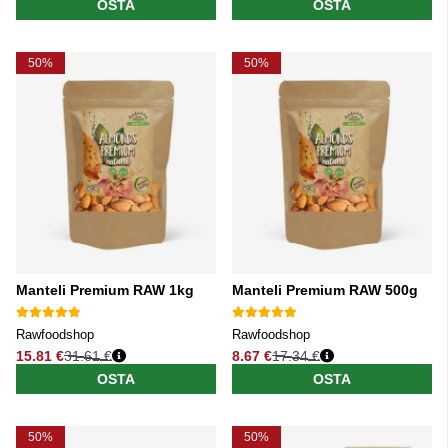
OSTA
OSTA
50%
50%
Manteli Premium RAW 1kg
Manteli Premium RAW 500g
Rawfoodshop
Rawfoodshop
15.81 €
31.61 €
8.67 €
17.34 €
Normaali hinta
Normaali hinta
OSTA
OSTA
50%
50%