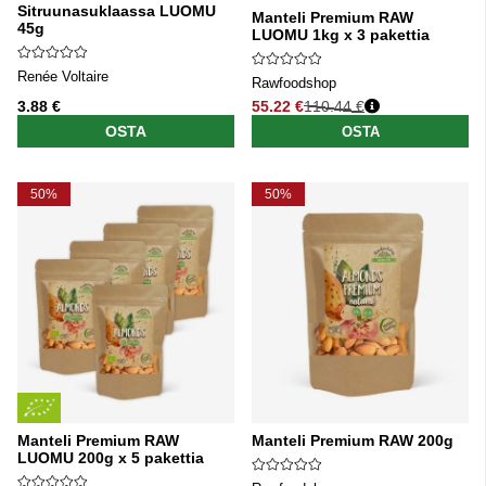
Sitruunasuklaassa LUOMU
Manteli Premium RAW
45g
LUOMU 1kg x 3 pakettia
Renée Voltaire
Rawfoodshop
3.88 €
55.22 €
110.44 €
Normaali hinta
OSTA
OSTA
50%
50%
Manteli Premium RAW
Manteli Premium RAW 200g
LUOMU 200g x 5 pakettia