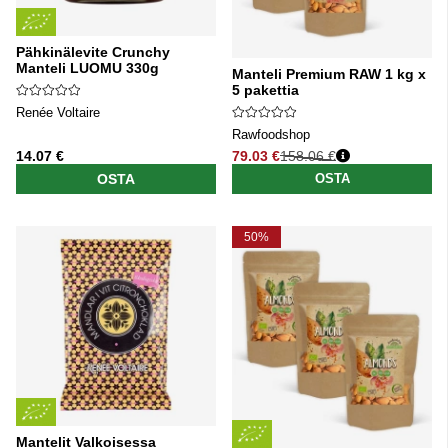
Pähkinälevite Crunchy
Manteli LUOMU 330g
Manteli Premium RAW 1 kg x
5 pakettia
Renée Voltaire
Rawfoodshop
14.07 €
79.03 €
158.06 €
Normaali hinta
OSTA
OSTA
50%
Mantelit Valkoisessa