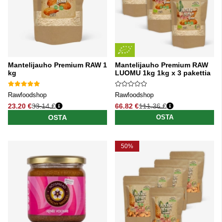
Mantelijauho Premium RAW 1
Mantelijauho Premium RAW
kg
LUOMU 1kg 1kg x 3 pakettia
Rawfoodshop
Rawfoodshop
23.20 €
33.14 €
66.82 €
111.36 €
Normaali hinta
Normaali hinta
OSTA
OSTA
50%