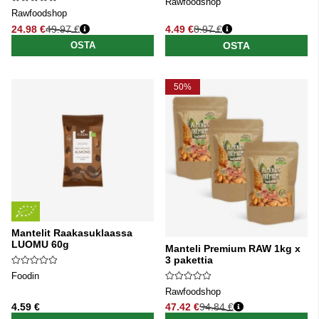
Rawfoodshop
Rawfoodshop
24.98 €
49.97 €
4.49 €
8.97 €
Normaali hinta
Normaali hinta
OSTA
OSTA
50%
Mantelit Raakasuklaassa
LUOMU 60g
Manteli Premium RAW 1kg x
3 pakettia
Foodin
Rawfoodshop
4.59 €
47.42 €
94.84 €
Normaali hinta