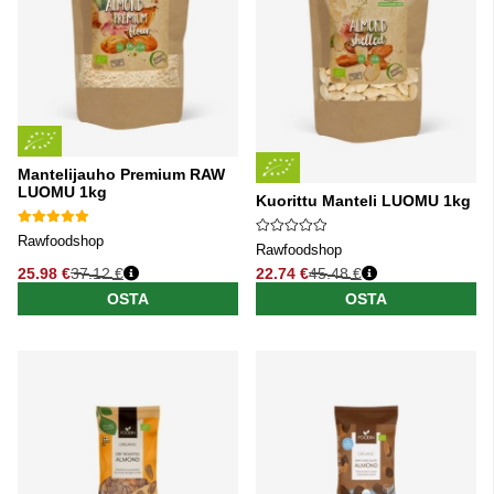
Mantelijauho Premium RAW
LUOMU 1kg
Kuorittu Manteli LUOMU 1kg
Rawfoodshop
Rawfoodshop
25.98 €
37.12 €
22.74 €
45.48 €
Normaali hinta
Normaali hinta
OSTA
OSTA