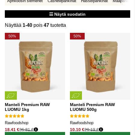
Aprikoosin siemenet
Cashewpähkinät
Hasselpähkinät
Maapähkinät
Näytä suodatin
Näyttää
1-40
pois
47
tuotetta
Tuotteet
50%
50%
Manteli Premium RAW
Manteli Premium RAW
LUOMU 1kg
LUOMU 500g
Rawfoodshop
Rawfoodshop
18.41 €
36.81 €
10.10 €
20.19 €
Normaali hinta
Normaali hinta