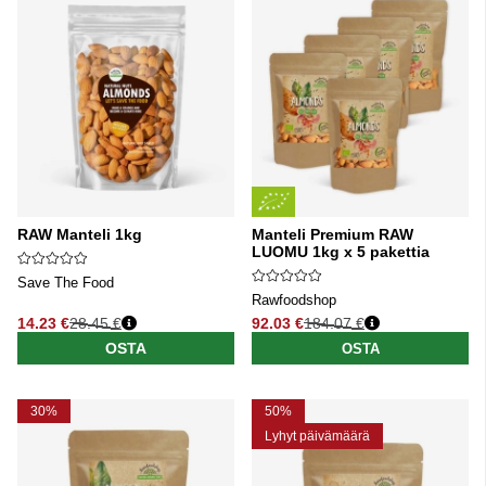
RAW Manteli 1kg
Manteli Premium RAW
LUOMU 1kg x 5 pakettia
Save The Food
Rawfoodshop
14.23 €
28.45 €
92.03 €
184.07 €
Normaali hinta
Normaali hinta
OSTA
OSTA
30%
50%
Lyhyt päivämäärä