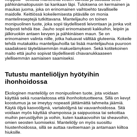
pähkinämaitopussin tai kankaan läpi. Tuloksena on kermainen ja
maukas juoma, joka on erinomainen vaihtoehto tavalliselle
maidolle. Keittiössä kokeilemisesta pitävälle on monia
mantelireseptejä tutkittavana. Mantelijauho on toinen
monipuolinen tuote, joka sopii täydellisesti leivontaan ja jonka voit
helposti tehdä itse. Jauho sopii erinomaisesti kakkuihin, leipiin ja
jälkiruokiin antaen kevyen ja pähkinäisen maun. Se on
erinomainen valinta niille, jotka haluavat välttää gluteenia. Kokeile
tehdä mutakakku mantelijauhoilla tai lisää mantelijauhoa puuroon
saadaksesi täyteläisemmän makuelämyksen. Sekä kotitekoinen
maito että jauho sopivat täydellisesti chiavanukkaaseen
ylellisemmän aamiaisen saamiseksi.
Tutustu manteliöljyn hyötyihin
ihonhoidossa
Ekologinen manteliöljy on monipuolinen tuote, jota voidaan
käyttää sekä ruoanlaitossa että ihonhoitotuotteena. Sillä on kevyt
koostumus ja se imeytyy nopeasti jättämättä tahmeita jäämiä.
Käytä öljyä kasvoöljynä, vartaloöljynä tai vauvanhoidossa. Sitä
voidaan myös käyttää shampoissa ja saippuoissa tai sekoittaa
muihin perusöljyihin ja voihin, kuten kaakaovoihin tai sheavoihin,
omien seosten luomiseksi. Manteliöljy on myös suosittu
hiustenhoidossa, sillä se auttaa ravitsemaan ja antamaan kiiltoa
hiuksille.