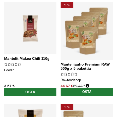
50%
Mantelit Makea Chili 110g
Mantelijauho Premium RAW
500g x 5 pakettia
Foodin
Rawfoodshop
3.57 €
44.67 €
89.33 €
Normaali hinta
OSTA
OSTA
50%