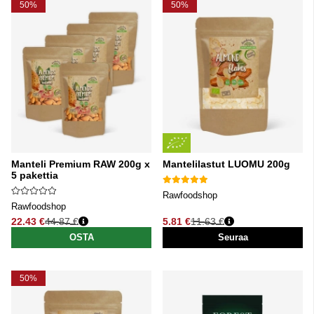
50%
50%
Manteli Premium RAW 200g x
Mantelilastut LUOMU 200g
5 pakettia
Rawfoodshop
Rawfoodshop
22.43 €
44.87 €
5.81 €
11.63 €
Normaali hinta
Normaali hinta
OSTA
Seuraa
50%