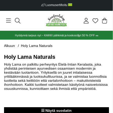
Luomusertifioitu
Ost
Mää
.
Hyödynnä tarjous nyt – KAIKKI pähkinät ja kookosöljyt 50 % OFF 🥜
Alkuun
Holy Lama Naturals
Holy Lama Naturals
Holy Lama on palkittu perheyritys Etelä-Intian Keralasta, joka
yhdistää perinteisen ayurvedisen osaamisen moderniin ja
kestävään tuotantoon. Yrityksellä on juuret intialaisessa
yrttilääkinnässä ja tuoksukulttuurissa, ja se valmistaa luonnollisia
tuotteita sekä keittiöön että vartalonhoitoon – makutiivisteistä
ihonhoitoon. Kaikki tuotteet valmistetaan käsityönä naisvetoisissa
osuuskunnissa, kunnioittaen sekä ihmisiä että ympäristöä.
Näytä suodatin