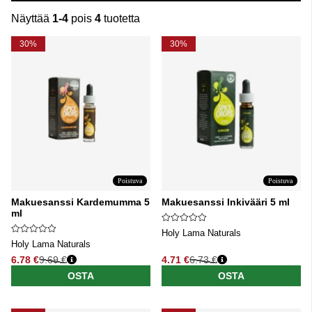
Näyttää
1-4
pois
4
tuotetta
Tuotteet
30%
30%
Poistuva
Poistuva
Makuesanssi Kardemumma 5
Makuesanssi Inkivääri 5 ml
ml
Holy Lama Naturals
Holy Lama Naturals
6.78 €
9.69 €
4.71 €
6.73 €
Normaali hinta
Normaali hinta
OSTA
OSTA