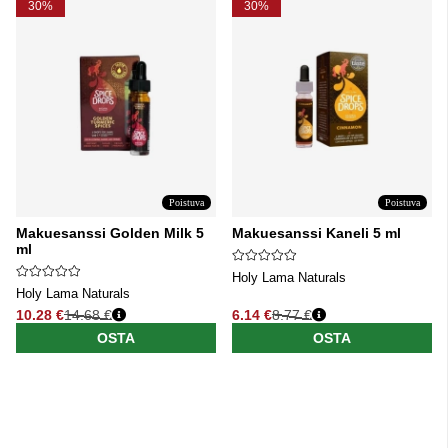
30%
30%
Poistuva
Poistuva
Makuesanssi Golden Milk 5
Makuesanssi Kaneli 5 ml
ml
Holy Lama Naturals
Holy Lama Naturals
10.28 €
14.68 €
6.14 €
8.77 €
Normaali hinta
Normaali hinta
OSTA
OSTA