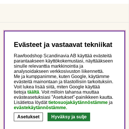
Asiakaspalvelu
Evästeet ja vastaavat tekniikat
Tietoa meistä
Rawfoodshop Scandinavia AB käyttää evästeitä
parantaakseen käyttökokemustasi, näyttääkseen
sinulle relevanttia markkinointia ja
Seuraa meitä
analysoidakseen verkkosivuston liikennettä.
Me ja kumppanimme, kuten Google, käytämme
evästeitä mainontaan ja tilastollisiin tarkoituksiin.
Tämä on Rawfoodshop
Voit lukea lisää siitä, miten Google käyttää
tietoja
täältä
.
Voit milloin tahansa muuttaa
evästeasetuksiasi ”Asetukset”-painikkeen kautta.
Finland
Lisätietoa löydät
tietosuojakäytännöstämme
ja
evästekäytännöstämme.
Asetukset
Hyväksy ja sulje
Copyright © 2025 Rawfoodshop Scandinavia AB