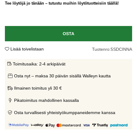
Tee löytöjä jo tänään – tutustu muihin löytötuotteisiin täällä!
OSTA
Lisää toivelistaan
Tuotenro:
5SDCINNA
Toimitusaika:
2-4 arkipäivät
Osta nyt – maksa 30 päivän sisällä Walleyn kautta
Ilmainen toimitus yli 30 €
Pikatoimitus mahdollinen kassalla
Osta turvallisesti yhteistyökumppaneidemme kanssa