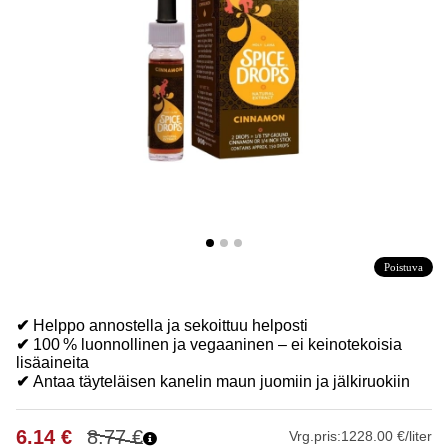
Poistuva
✔
Helppo annostella ja sekoittuu helposti
✔
100 % luonnollinen ja vegaaninen – ei keinotekoisia
lisäaineita
✔
Antaa täyteläisen kanelin maun juomiin ja jälkiruokiin
6.14
€
8.77
€
Vrg.pris:
1228.00 €/liter