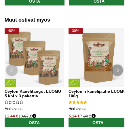
OSTA
OSTA
Muut ostivat myös
40%
30%
Ceylon Kanelitangot LUOMU
Ceylonin kanelijauhe LUOMU
5 kpl x 3 pakettia
100g
Herbaveda
Herbaveda
11.44 €
19.07 €
5.14 €
7.34 €
OSTA
OSTA