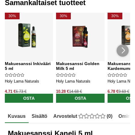
Samankaltaiset tuotteet
30%
30%
30%
Makuesanssi Inkivääri
Makuesanssi Golden
Makuesanssi
5 ml
Milk 5 ml
Kardemumma
Holy Lama Naturals
Holy Lama Naturals
Holy Lama Natu
4.71 €
6.73 €
10.28 €
14.68 €
6.78 €
9.69 €
OSTA
OSTA
OST
Kuvaus
Sisältö
Arvostelut
(
0
)
Ominai
Makuesanssi Kaneli 5 ml