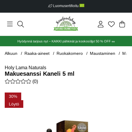
Luomusertifioitu
Ost
Mää
.
Hyödynnä tarjous nyt – KAIKKI pähkinät ja kookosöljyt 50 % OFF 🥜
Alkuun
Raaka-aineet
Ruokakomero
Maustaminen
Maku
Holy Lama Naturals
Makuesanssi Kaneli 5 ml
Keskiarvoluokitus 0 / 5 Arvioiden määrä 0
(
0
)
Tuotekuvat Makuesanssi Kaneli 5 ml
30
Löytö