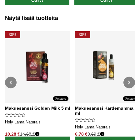
OSTA
OSTA
Näytä lisää tuotteita
30%
30%
Poistuva
Poistuva
Makuesanssi Golden Milk 5 ml
Makuesanssi Kardemumma 5
ml
Holy Lama Naturals
Holy Lama Naturals
10.28 €
14.68 €
6.78 €
9.69 €
Normaali hinta
Normaali hinta