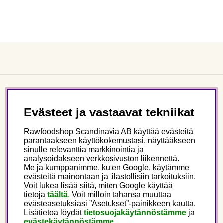
Asiakaspalvelu
Evästeet ja vastaavat tekniikat
Tietoa meistä
Rawfoodshop Scandinavia AB käyttää evästeitä
parantaakseen käyttökokemustasi, näyttääkseen
sinulle relevanttia markkinointia ja
Seuraa meitä
analysoidakseen verkkosivuston liikennettä.
Me ja kumppanimme, kuten Google, käytämme
evästeitä mainontaan ja tilastollisiin tarkoituksiin.
Tämä on Rawfoodshop
Voit lukea lisää siitä, miten Google käyttää
tietoja
täältä
.
Voit milloin tahansa muuttaa
evästeasetuksiasi ”Asetukset”-painikkeen kautta.
Finland
Lisätietoa löydät
tietosuojakäytännöstämme
ja
evästekäytännöstämme.