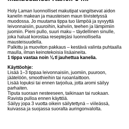
Holy Laman luonnolliset makutipat vangitsevat aidon
kanelin makean ja mausteisen maun tiivistetyssä
muodossa. Jo muutama tippa tuo lämpöä ja syvyyttä
leivonnaisiin, puuroihin, kahviin, teehen ja lämpimiin
juomiin. Pieni pullo, suuri maku – täydellinen sinulle,
joka haluat korostaa reseptejäsi luonnollisella
mausteisuudella.
Palkittu ja muoviton pakkaus – kestävä valinta puhtaalla
maulla, ilman keinotekoisia lisäaineita.
1 tippa vastaa noin ⅛ tl jauhettua kanelia.
Käyttöohje:
Lisää 1–3 tippaa leivonnaisiin, juomiin, puuroon,
jäätelöön, smoothieihin tai ruoanlaittoon.
Lisää lopuksi tai ennen tarjoilua, jotta aromi säilyy
parhaiten.
Tiputa suoraan nesteeseen, taikinaan tai ruokaan.
Ravista pulloa ennen käyttöä.
Säilyy jopa 3 vuotta oikein säilytettynä – viileässä,
kuivassa ja suojassa suoralta auringonvalolta.