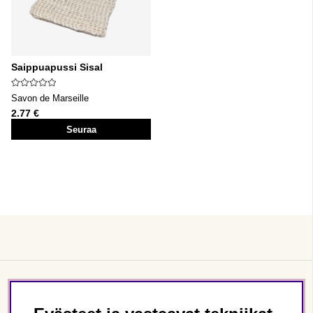
Saippuapussi Sisal
Savon de Marseille
2.77 €
Seuraa
Asiakaspalvelu