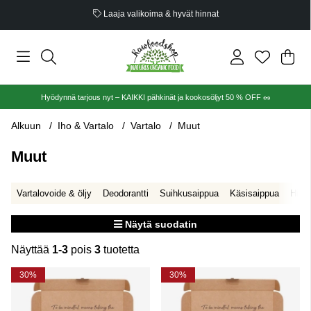
Laaja valikoima & hyvät hinnat
Ost
Mää
.
Hyödynnä tarjous nyt – KAIKKI pähkinät ja kookosöljyt 50 % OFF 🥜
Alkuun
Iho & Vartalo
Vartalo
Muut
Muut
Vartalovoide & öljy
Deodorantti
Suihkusaippua
Käsisaippua
Hiero
Näytä suodatin
Näyttää
1-3
pois
3
tuotetta
Tuotteet
30%
30%