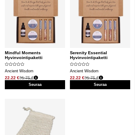
Mindful Moments
Serenity Essential
Hyvinvointipaketti
Hyvinvointipaketti
Ancient Wisdom
Ancient Wisdom
22.22 €
31.75 €
22.22 €
31.75 €
Normaali hinta
Normaali hinta
Seuraa
Seuraa