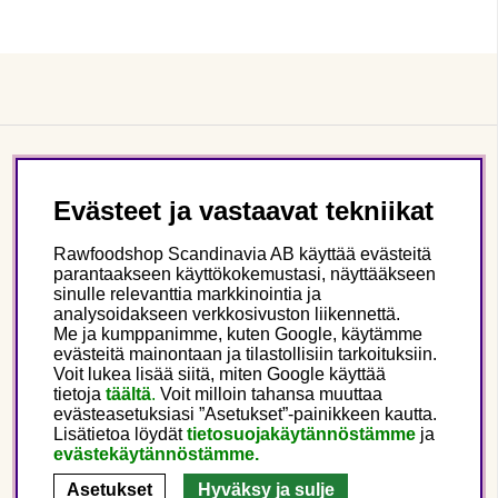
Asiakaspalvelu
Evästeet ja vastaavat tekniikat
Tietoa meistä
Rawfoodshop Scandinavia AB käyttää evästeitä
parantaakseen käyttökokemustasi, näyttääkseen
sinulle relevanttia markkinointia ja
Seuraa meitä
analysoidakseen verkkosivuston liikennettä.
Me ja kumppanimme, kuten Google, käytämme
evästeitä mainontaan ja tilastollisiin tarkoituksiin.
Tämä on Rawfoodshop
Voit lukea lisää siitä, miten Google käyttää
tietoja
täältä
.
Voit milloin tahansa muuttaa
evästeasetuksiasi ”Asetukset”-painikkeen kautta.
Finland
Lisätietoa löydät
tietosuojakäytännöstämme
ja
evästekäytännöstämme.
Asetukset
Hyväksy ja sulje