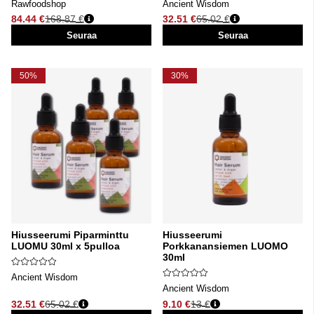
Rawfoodshop
Ancient Wisdom
84.44 €
168.87 €
32.51 €
65.02 €
Normaali hinta
Normaali hinta
Seuraa
Seuraa
50%
30%
Hiusseerumi Piparminttu
Hiusseerumi
LUOMU 30ml x 5pulloa
Porkkanansiemen LUOMO
30ml
Ancient Wisdom
Ancient Wisdom
32.51 €
65.02 €
9.10 €
13 €
Normaali hinta
Normaali hinta