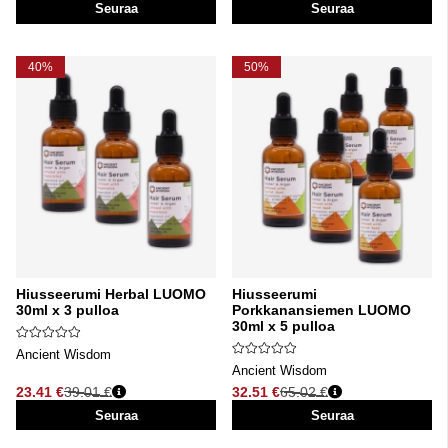
Seuraa
Seuraa
40%
50%
Hiusseerumi Herbal LUOMO
Hiusseerumi
30ml x 3 pulloa
Porkkanansiemen LUOMO
30ml x 5 pulloa
Ancient Wisdom
Ancient Wisdom
23.41 €
39.01 €
32.51 €
65.02 €
Normaali hinta
Normaali hinta
Seuraa
Seuraa