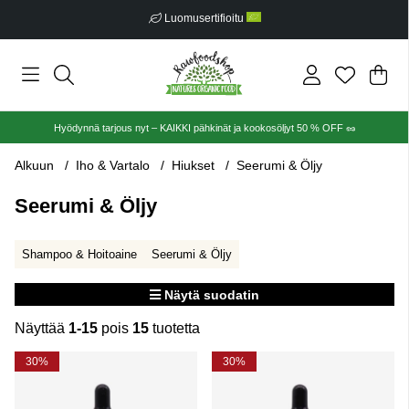
Luomusertifioitu
Ost
Mää
.
Hyödynnä tarjous nyt – KAIKKI pähkinät ja kookosöljyt 50 % OFF 🥜
Alkuun
Iho & Vartalo
Hiukset
Seerumi & Öljy
Seerumi & Öljy
Shampoo & Hoitoaine
Seerumi & Öljy
Näytä suodatin
Näyttää
1-15
pois
15
tuotetta
Tuotteet
30%
30%