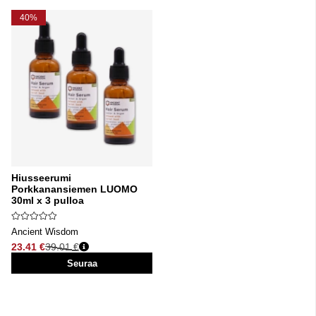
40%
Hiusseerumi
Porkkanansiemen LUOMO
30ml x 3 pulloa
Ancient Wisdom
23.41 €
39.01 €
Normaali hinta
Seuraa