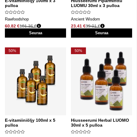
E-vitamiiniöljy 100ml x 3
Hiusseerumi Piparminttu
pulloa
LUOMU 30ml x 3 pulloa
Rawfoodshop
Ancient Wisdom
60.82 €
101.36 €
23.41 €
39.01 €
Normaali hinta
Normaali hinta
Seuraa
Seuraa
50%
50%
E-vitamiiniöljy 100ml x 5
Hiusseerumi Herbal LUOMO
pulloa
30ml x 5 pulloa