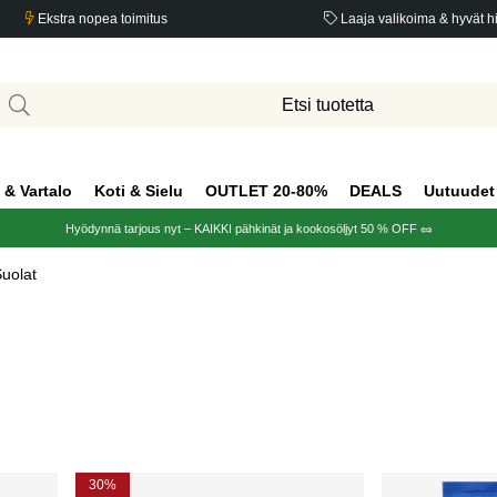
Ekstra nopea toimitus
Laaja valikoima & hyvät h
 & Vartalo
Koti & Sielu
OUTLET 20-80%
DEALS
Uutuudet
Hyödynnä tarjous nyt – KAIKKI pähkinät ja kookosöljyt 50 % OFF 🥜
uolat
30%