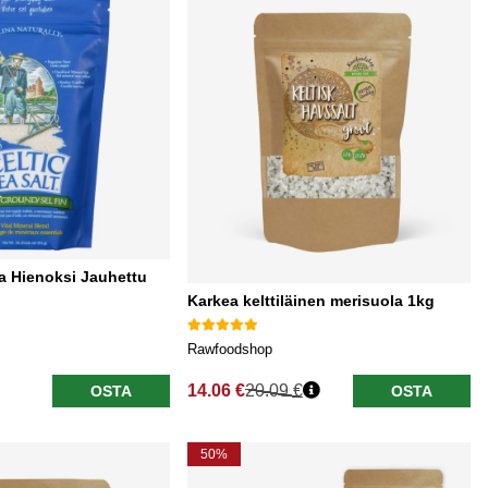
la Hienoksi Jauhettu
Karkea kelttiläinen merisuola 1kg
Rawfoodshop
14.06 €
20.09 €
OSTA
OSTA
Normaali hinta
50%