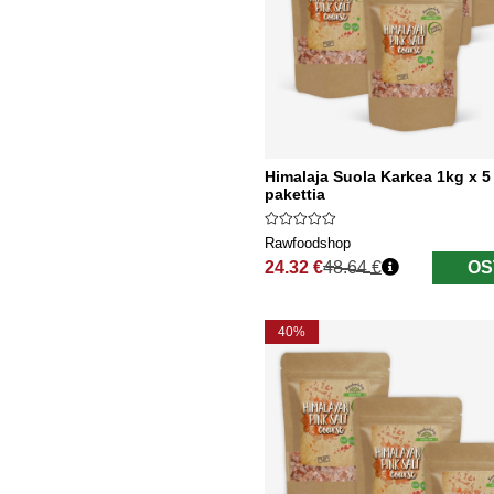
Himalaja Suola Karkea 1kg x 5
pakettia
Rawfoodshop
24.32 €
48.64 €
OS
Normaali hinta
40%