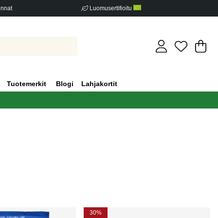
innat
Luomusertifioitu
Os
Mä
.
Tuotemerkit
Blogi
Lahjakortit
30%