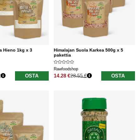
a Hieno 1kg x 3
Himalajan Suola Karkea 500g x 5
pakettia
Rawfoodshop
€
OSTA
14.28 €
28.55 €
OSTA
Normaali hinta