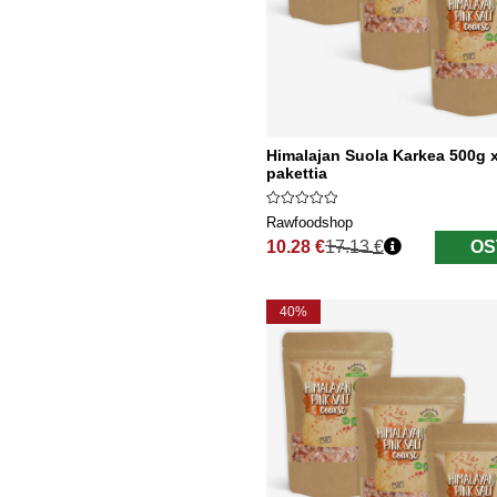
Himalajan Suola Karkea 500g x
pakettia
Rawfoodshop
10.28 €
17.13 €
OS
Normaali hinta
40%