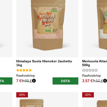
Himalaya Suola Hienoksi Jauhettu
Merisuola Atlan
1kg
500g
Rawfoodshop
Rawfoodshop
7 €
9.99 €
3.57 €
5.10 €
TA
OSTA
Normaali hinta
Normaali hinta
40%
30%