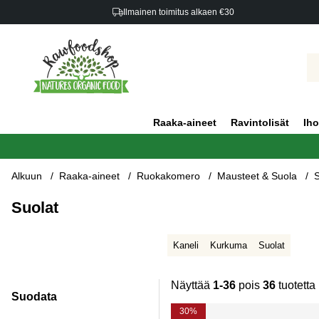
Ilmainen toimitus alkaen €30
Raaka-aineet
Ravintolisät
Iho
Alkuun
Raaka-aineet
Ruokakomero
Mausteet & Suola
S
Suolat
Kaneli
Kurkuma
Suolat
Näyttää
1-36
pois
36
tuotetta
Suodata
Tuotteet
30%