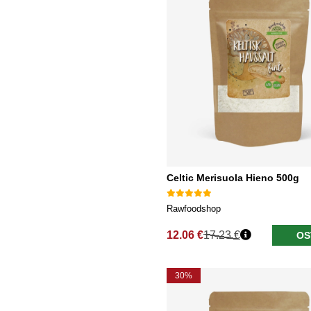
Celtic Merisuola Hieno 500g
Rawfoodshop
12.06 €
17.23 €
OS
Normaali hinta
30%