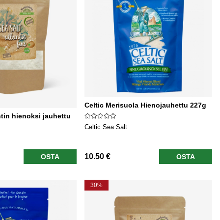
Celtic Merisuola Hienojauhettu 227g
tin hienoksi jauhettu
Celtic Sea Salt
10.50 €
OSTA
OSTA
30%