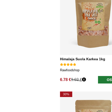
Himalaja Suola Karkea 1kg
Rawfoodshop
6.78 €
9.69 €
OS
Normaali hinta
30%