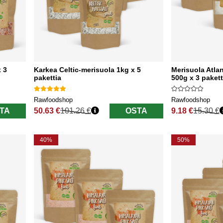
 3
Karkea Celtic-merisuola 1kg x 5
Merisuola Atlan
pakettia
500g x 3 pakett
Rawfoodshop
Rawfoodshop
TA
50.63 €
101.26 €
OSTA
9.18 €
15.30 €
Normaali hinta
Normaali hinta
40%
50%