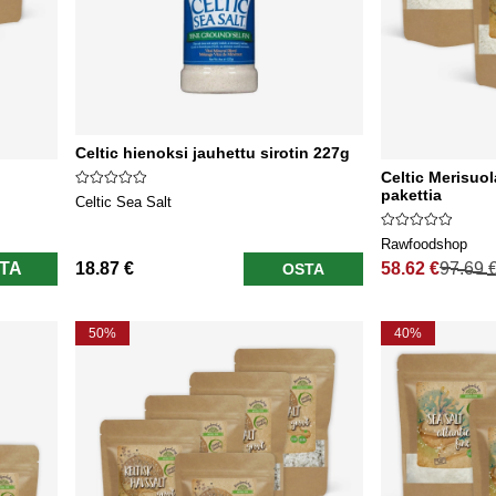
Celtic hienoksi jauhettu sirotin 227g
Celtic Merisuol
pakettia
Celtic Sea Salt
Rawfoodshop
TA
18.87 €
58.62 €
97.69 
OSTA
Normaali hinta
50%
40%