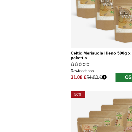
Celtic Merisuola Hieno 500g x
pakettia
Rawfoodshop
31.08 €
51.80 €
OS
Normaali hinta
50%