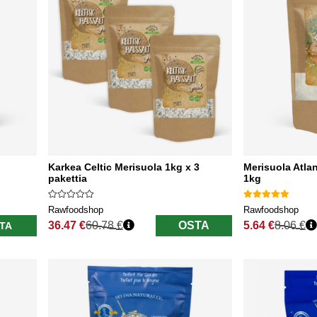
Karkea Celtic Merisuola 1kg x 3
Merisuola Atlan
pakettia
1kg
Rawfoodshop
Rawfoodshop
36.47 €
60.78 €
OSTA
5.64 €
8.06 €
TA
Normaali hinta
Normaali hinta