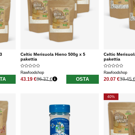
 3
Celtic Merisuola Hieno 500g x 5
Celtic Merisuo
pakettia
pakettia
Rawfoodshop
Rawfoodshop
TA
43.19 €
86.37 €
OSTA
20.07 €
33.45 
Normaali hinta
Normaali hinta
40%