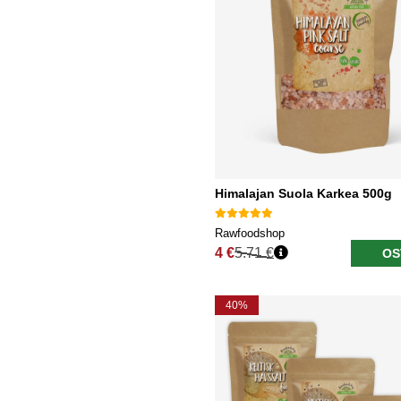
Himalajan Suola Karkea 500g
Rawfoodshop
4 €
5.71 €
OS
Normaali hinta
40%