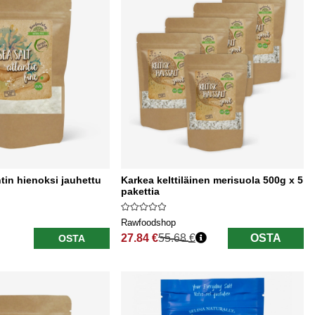
tin hienoksi jauhettu
Karkea kelttiläinen merisuola 500g x 5
pakettia
Rawfoodshop
27.84 €
55.68 €
OSTA
OSTA
Normaali hinta