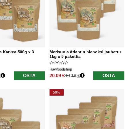
la Karkea 500g x 3
Merisuola Atlantin hienoksi jauhettu
1kg x 5 pakettia
Rawfoodshop
€
OSTA
20.09 €
40.18 €
OSTA
Normaali hinta
50%