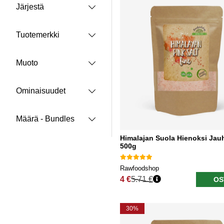
Järjestä
Tuotemerkki
Muoto
Ominaisuudet
Määrä - Bundles
Himalajan Suola Hienoksi Jau
500g
Rawfoodshop
4 €
5.71 €
OS
Normaali hinta
30%