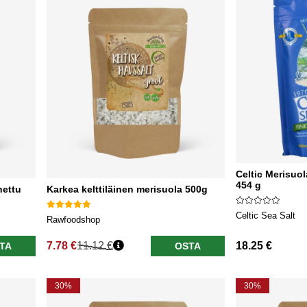
Celtic Merisuo
454 g
hettu
Karkea kelttiläinen merisuola 500g
Celtic Sea Salt
Rawfoodshop
7.78 €
11.12 €
18.25 €
TA
OSTA
Normaali hinta
30%
30%