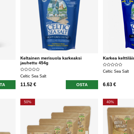
Keltainen merisuola karkeaksi
Karkea kelttilä
jauhettu 454g
Celtic Sea Salt
Celtic Sea Salt
11.52 €
6.63 €
TA
OSTA
50%
40%