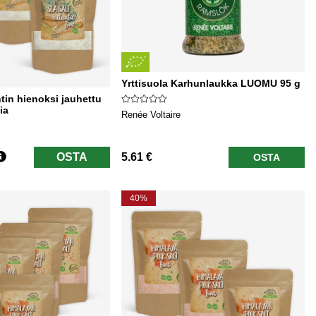
Yrttisuola Karhunlaukka LUOMU 95 g
tin hienoksi jauhettu
ia
Renée Voltaire
OSTA
5.61 €
OSTA
40%