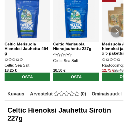
Celtic Merisuola
Celtic Merisuola
Merisuola Atl
Hienoksi Jauhettu 454
Hienojauhettu 227g
hienoksi jau
g
x 5 pakettia
Celtic Sea Salt
Celtic Sea Salt
Rawfoodshop
18.25 €
10.50 €
12.75 €
25.49 €
OSTA
OSTA
OST
Kuvaus
Arvostelut
(
0
)
Ominaisuudet
Celtic Hienoksi Jauhettu Sirotin
227g