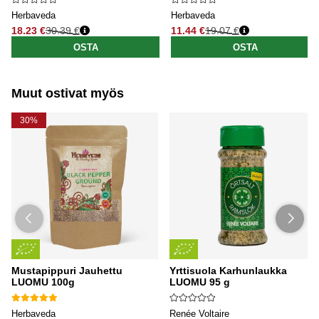
Herbaveda
Herbaveda
18.23 €
30.39 €
11.44 €
19.07 €
Normaali hinta
Normaali hinta
OSTA
OSTA
Muut ostivat myös
30%
Mustapippuri Jauhettu
Yrttisuola Karhunlaukka
LUOMU 100g
LUOMU 95 g
Herbaveda
Renée Voltaire