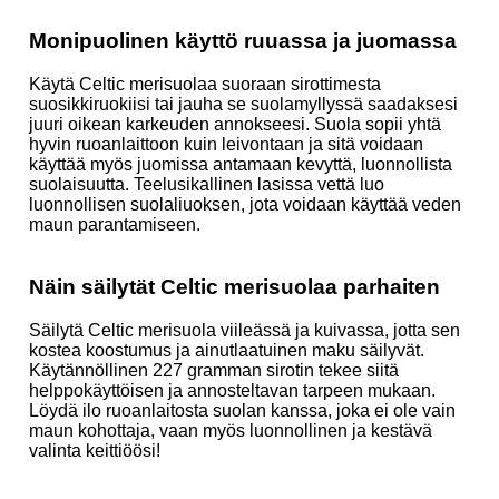
Monipuolinen käyttö ruuassa ja juomassa
Käytä Celtic merisuolaa suoraan sirottimesta
suosikkiruokiisi tai jauha se suolamyllyssä saadaksesi
juuri oikean karkeuden annokseesi. Suola sopii yhtä
hyvin ruoanlaittoon kuin leivontaan ja sitä voidaan
käyttää myös juomissa antamaan kevyttä, luonnollista
suolaisuutta. Teelusikallinen lasissa vettä luo
luonnollisen suolaliuoksen, jota voidaan käyttää veden
maun parantamiseen.
Näin säilytät Celtic merisuolaa parhaiten
Säilytä Celtic merisuola viileässä ja kuivassa, jotta sen
kostea koostumus ja ainutlaatuinen maku säilyvät.
Käytännöllinen 227 gramman sirotin tekee siitä
helppokäyttöisen ja annosteltavan tarpeen mukaan.
Löydä ilo ruoanlaitosta suolan kanssa, joka ei ole vain
maun kohottaja, vaan myös luonnollinen ja kestävä
valinta keittiöösi!