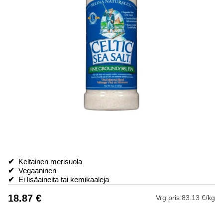
✔
Keltainen merisuola
✔
Vegaaninen
✔
Ei lisäaineita tai kemikaaleja
18.87
€
Vrg.pris:
83.13 €/kg