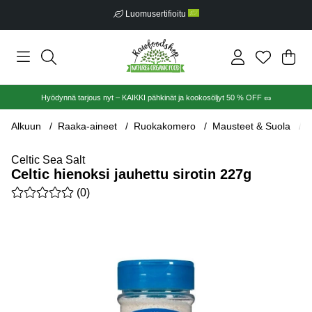
Luomusertifioitu
Ost
Mää
.
Hyödynnä tarjous nyt – KAIKKI pähkinät ja kookosöljyt 50 % OFF 🥜
Alkuun
Raaka-aineet
Ruokakomero
Mausteet & Suola
C
Celtic Sea Salt
Celtic hienoksi jauhettu sirotin 227g
Keskiarvoluokitus 0 / 5 Arvioiden määrä 0
(
0
)
Tuotekuvat Celtic hienoksi jauhettu sirotin 227g