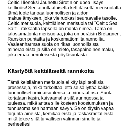
Celtic Hienoksi Jauhettu Sirotin on upea lisäys
keittiöösi! Sen ainutlaatuisella kelttiläisellä merisuolalla
tämä tuote tarjoaa luonnollisen ja aidon
makuelämyksen, joka vie ruokasi seuraavalle tasolle.
Celtic merisuola, kelttiläinen merisuola tai "Celtic Sea
Salt" - rakkaalla lapsella on monta nimeä. Tämä on
jalostamatonta merisuolaa, joka on peräisin Bretagnen,
Ranskan puhtailta ja koskemattomilta rannoilta.
Vaaleanharmaa suola on rikas luonnollisista
mineraaleista ja sillä on mieto, tasapainoinen maku,
joka eroaa perinteisestä pöytäsuolasta.
Käsityötä kelttiläiseltä rannikolta
Tämä kelttiläinen merisuola ei käy läpi teollisia
prosesseja, mikä tarkoittaa, että se säilyttää kaikki
luonnolliset ominaisuutensa ja mineraalinsa. Suola
korjataan käsin, kuivaamalla sitä auringossa ja
tuulessa, mikä antaa sille kostean koostumuksen ja
tunnusomaisen harmaan sävyn. Se on täysin vapaa
torjunta-aineista, kemikaaleista ja raskasmetalleista,
mikä tekee siitä turvallisen valinnan sinulle ja
perheellesi.