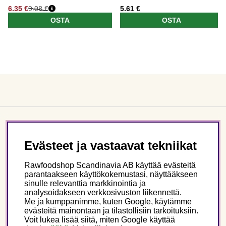
6.35 €
9.08 €
5.61 €
OSTA
OSTA
Asiakaspalvelu
Evästeet ja vastaavat tekniikat
Tietoa meistä
Rawfoodshop Scandinavia AB käyttää evästeitä
parantaakseen käyttökokemustasi, näyttääkseen
sinulle relevanttia markkinointia ja
Seuraa meitä
analysoidakseen verkkosivuston liikennettä.
Me ja kumppanimme, kuten Google, käytämme
evästeitä mainontaan ja tilastollisiin tarkoituksiin.
Tämä on Rawfoodshop
Voit lukea lisää siitä, miten Google käyttää