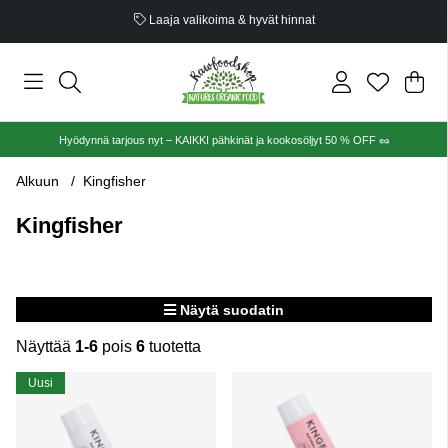
Laaja valikoima & hyvät hinnat
Ost
Mää
.
Hyödynnä tarjous nyt – KAIKKI pähkinät ja kookosöljyt 50 % OFF 🥜
Alkuun
Kingfisher
Kingfisher
Näytä suodatin
Näyttää
1-6
pois
6
tuotetta
Tuotteet
Uusi