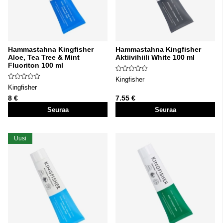
Hammastahna Kingfisher
Hammastahna Kingfisher
Aloe, Tea Tree & Mint
Aktiivihiili White 100 ml
Fluoriton 100 ml
Kingfisher
Kingfisher
8 €
7.55 €
Seuraa
Seuraa
Uusi