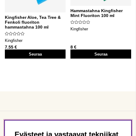
Hammastahna Kingfisher
Mint Fluoriton 100 ml
Kingfisher Aloe, Tea Tree &
Fenkoli fluoriton
hammastahna 100 ml
Kingfisher
Kingfisher
7.55 €
8 €
Seuraa
Seuraa
Asiakaspalvelu
Evästeet ja vastaavat tekniikat