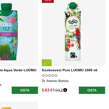
20%
re Aqua Verde LUOMU
Kookosvesi Pure LUOMU 1000 ml
Dr. Antonio Martins
ns
5.63 €
7.04 €
OSTA
OSTA
Normaali hinta