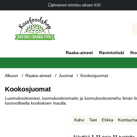
Ilmainen toimitus alkaen €30
Raaka-aineet
Ravintolisät
Iho
Alkuun
Raaka-aineet
Juomat
Kookosjuomat
Kookosjuomat
Luomukookosvesi, luomukookosmaito ja luomukookosmehu ilman lisättyä
luonnollisella kookoksen maulla.
Kahvi
Teet
Etikka
Kombucha