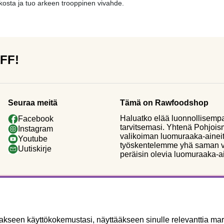
osta ja tuo arkeen trooppinen vivahde.
OFF!
Seuraa meitä
Tämä on Rawfoodshop
Haluatko elää luonnollisemp
Facebook
tarvitsemasi. Yhtenä Pohjoi
Instagram
valikoiman luomuraaka-aineit
Youtube
työskentelemme yhä saman vi
Uutiskirje
peräisin olevia luomuraaka-a
seen käyttökokemustasi, näyttääkseen sinulle relevanttia mark