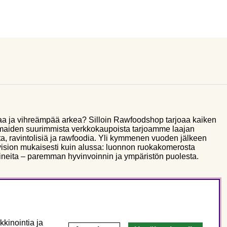
aa ja vihreämpää arkea? Silloin Rawfoodshop tarjoaa kaiken
smaiden suurimmista verkkokaupoista tarjoamme laajan
a, ravintolisiä ja rawfoodia. Yli kymmenen vuoden jälkeen
sion mukaisesti kuin alussa: luonnon ruokakomerosta
ineita – paremman hyvinvoinnin ja ympäristön puolesta.
kinointia ja