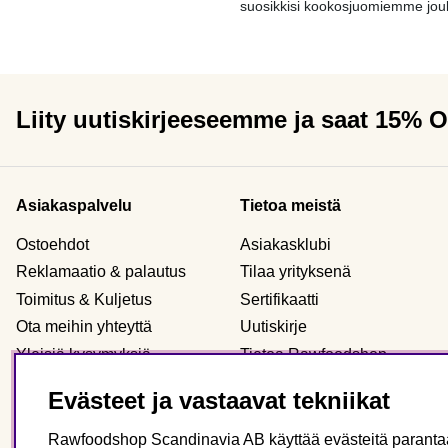
suosikkisi kookosjuomiemme jouk
Liity uutiskirjeeseemme ja saat 15% 
Asiakaspalvelu
Tietoa meistä
Ostoehdot
Asiakasklubi
Reklamaatio & palautus
Tilaa yrityksenä
Toimitus & Kuljetus
Sertifikaatti
Ota meihin yhteyttä
Uutiskirje
Yleisiä kysymyksiä
Tietoa Rawfoodshop
Evästeet
Meidän myymälämme
Evästeet ja vastaavat tekniikat
Henkilökohtaiset tiedot
Rawfoodshop Scandinavia AB käyttää evästeitä parantaak