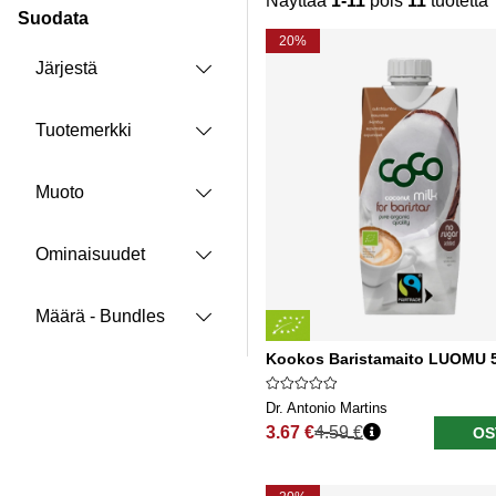
Näyttää
1-11
pois
11
tuotetta
Suodata
Tuotteet
20%
Järjestä
Tuotemerkki
Muoto
Ominaisuudet
Määrä - Bundles
Kookos Baristamaito LUOMU 
Dr. Antonio Martins
3.67 €
4.59 €
OS
Normaali hinta