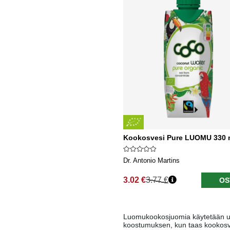
Kookosvesi Pure LUOMU 330 
Dr. Antonio Martins
3.02 €
3.77 €
OS
Normaali hinta
Luomukookosjuomia käytetään usei
koostumuksen, kun taas kookosve