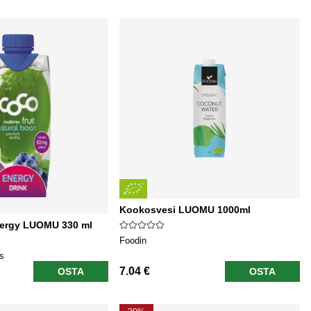
Kookosvesi LUOMU 1000ml
ergy LUOMU 330 ml
Foodin
ns
7.04 €
OSTA
OSTA