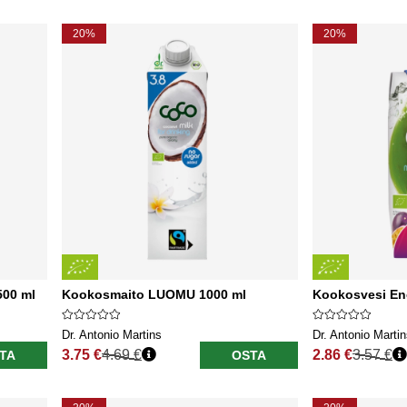
20%
20%
500 ml
Kookosmaito LUOMU 1000 ml
Kookosvesi En
Dr. Antonio Martins
Dr. Antonio Marti
3.75 €
4.69 €
2.86 €
3.57 €
TA
OSTA
Normaali hinta
Normaali hinta