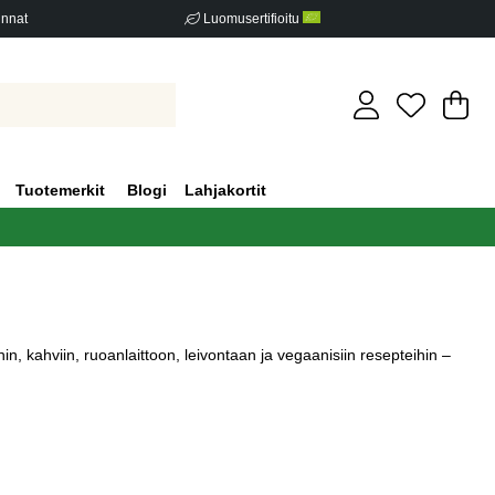
innat
Luomusertifioitu
Os
Mä
.
Tuotemerkit
Blogi
Lahjakortit
 kahviin, ruoanlaittoon, leivontaan ja vegaanisiin resepteihin –