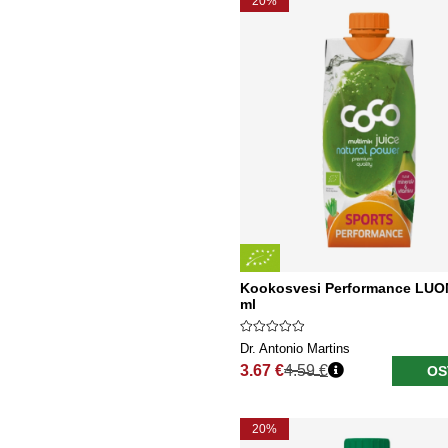
20%
Kookosvesi Performance LUO
ml
Dr. Antonio Martins
3.67 €
4.59 €
OS
Normaali hinta
20%