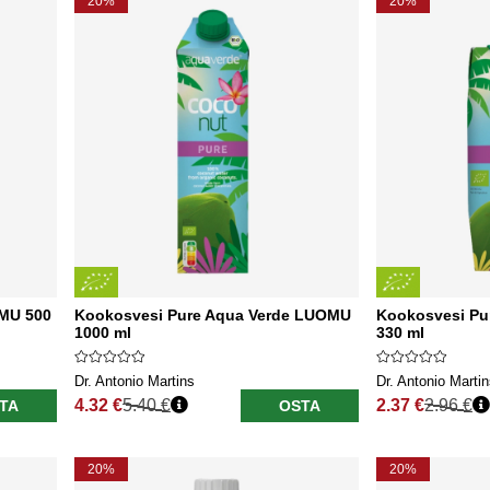
20%
20%
MU 500
Kookosvesi Pure Aqua Verde LUOMU
Kookosvesi Pu
1000 ml
330 ml
Dr. Antonio Martins
Dr. Antonio Marti
4.32 €
5.40 €
2.37 €
2.96 €
TA
OSTA
Normaali hinta
Normaali hinta
20%
20%