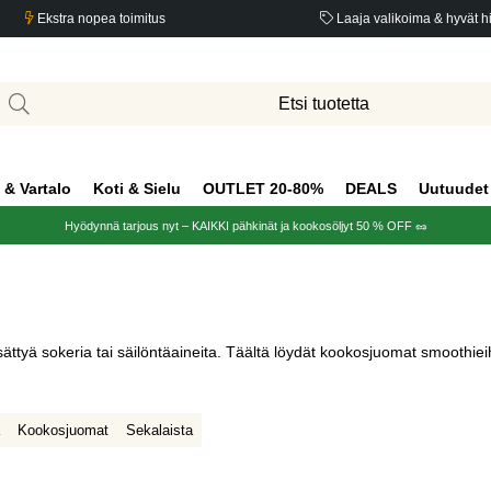
Ekstra nopea toimitus
Laaja valikoima & hyvät h
 & Vartalo
Koti & Sielu
OUTLET 20-80%
DEALS
Uutuudet
Hyödynnä tarjous nyt – KAIKKI pähkinät ja kookosöljyt 50 % OFF 🥜
 sokeria tai säilöntäaineita. Täältä löydät kookosjuomat smoothieihin,
Kookosjuomat
Sekalaista