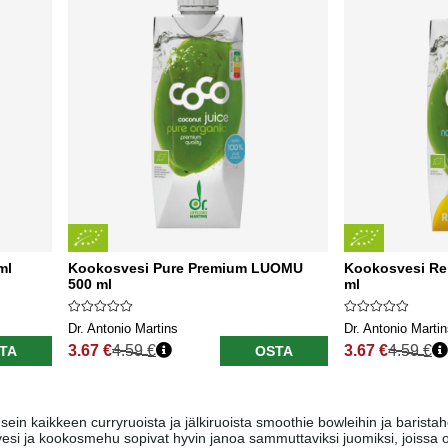
ml
Kookosvesi Pure Premium LUOMU
Kookosvesi Re
500 ml
ml
Dr. Antonio Martins
Dr. Antonio Marti
3.67 €
4.59 €
3.67 €
4.59 €
TA
OSTA
Normaali hinta
Normaali hinta
n kaikkeen curryruoista ja jälkiruoista smoothie bowleihin ja barista
si ja kookosmehu sopivat hyvin janoa sammuttaviksi juomiksi, joissa 