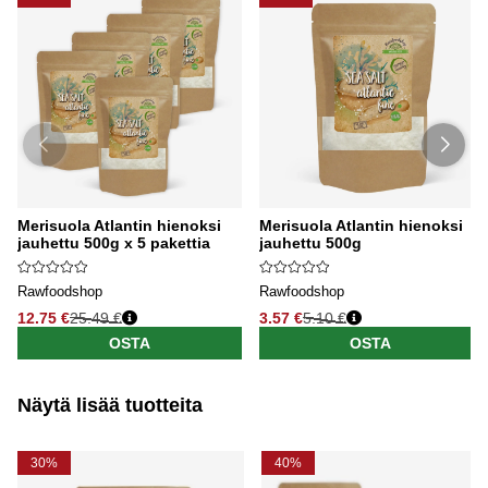
Merisuola Atlantin hienoksi
Merisuola Atlantin hienoksi
jauhettu 500g x 5 pakettia
jauhettu 500g
Rawfoodshop
Rawfoodshop
12.75 €
25.49 €
3.57 €
5.10 €
OSTA
OSTA
Näytä lisää tuotteita
30%
40%