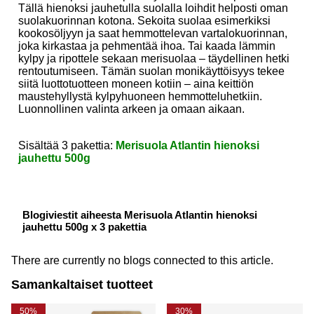
Tällä hienoksi jauhetulla suolalla loihdit helposti oman
suolakuorinnan kotona. Sekoita suolaa esimerkiksi
kookosöljyyn ja saat hemmottelevan vartalokuorinnan,
joka kirkastaa ja pehmentää ihoa. Tai kaada lämmin
kylpy ja ripottele sekaan merisuolaa – täydellinen hetki
rentoutumiseen. Tämän suolan monikäyttöisyys tekee
siitä luottotuotteen moneen kotiin – aina keittiön
maustehyllystä kylpyhuoneen hemmotteluhetkiin.
Luonnollinen valinta arkeen ja omaan aikaan.
Sisältää 3 pakettia:
Merisuola Atlantin hienoksi
jauhettu 500g
Blogiviestit aiheesta Merisuola Atlantin hienoksi
jauhettu 500g x 3 pakettia
There are currently no blogs connected to this article.
Samankaltaiset tuotteet
50%
30%