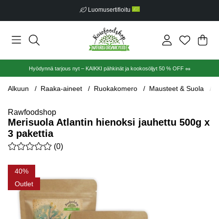
Luomusertifioitu
Ost
Mää
.
Hyödynnä tarjous nyt – KAIKKI pähkinät ja kookosöljyt 50 % OFF 🥜
Alkuun
Raaka-aineet
Ruokakomero
Mausteet & Suola
M
Rawfoodshop
Merisuola Atlantin hienoksi jauhettu 500g x
3 pakettia
Keskiarvoluokitus 0 / 5 Arvioiden määrä 0
(
0
)
Tuotekuvat Merisuola Atlantin hienoksi jauhettu 500g x 3 pakett
40
Outlet