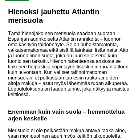
Hienoksi jauhettu Atlantin
merisuola
Tämä hienojakoinen merisuola saadaan suoraan
Espanjan aurinkoiselta Atlantin rannikolta – luonnon
oma käsityön taidonnäyte. Se on puhdistamatonta,
valkaisemattomaa eikä sisällä lainkaan lisäaineita. Aito
ja luonnollinen suola, joka on juuri sellaisena kuin
luonto sen tarkoitti. Hienon rakenteensa ansiosta se
liukenee helposti ja sopii täydellisesti niin ruoanlaittoon
kuin leivontaan. Kun valitset raffinoimattoman
merisuolan, et pelkästään tuo esiin raaka-aineiden
aitoja makuja – astut myös lähemmäs ruoan alkuperää.
Lopputuloksena on laadun tunne, joka näkyy ja maistuu
keittiössä.
Enemmän kuin vain suola – hemmottelua
arjen keskelle
Merisuola ei ole pelkästään makua antava raaka-aine,
vaan monipuolinen apuri myös keittiön ulkopuolella.