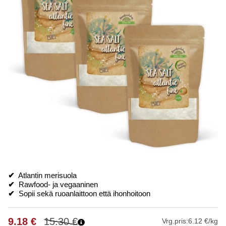
✔
Atlantin merisuola
✔
Rawfood- ja vegaaninen
✔
Sopii sekä ruoanlaittoon että ihonhoitoon
9.18
€
15.30
€
Vrg.pris:
6.12 €/kg