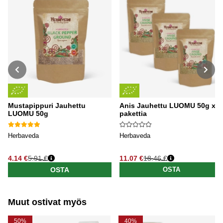
Mustapippuri Jauhettu
Anis Jauhettu LUOMU 50g x 3
LUOMU 50g
pakettia
Herbaveda
Herbaveda
4.14 €
5.91 €
11.07 €
18.46 €
Normaali hinta
Normaali hinta
OSTA
OSTA
Muut ostivat myös
50%
40%