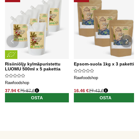
Risiiniöljy kylmäpuristettu
Epsom-suola 1kg x 3 pakettia
LUOMU 500ml x 5 pakettia
Rawfoodshop
Rawfoodshop
37.94 €
75.87 €
16.46 €
27.43 €
OSTA
OSTA