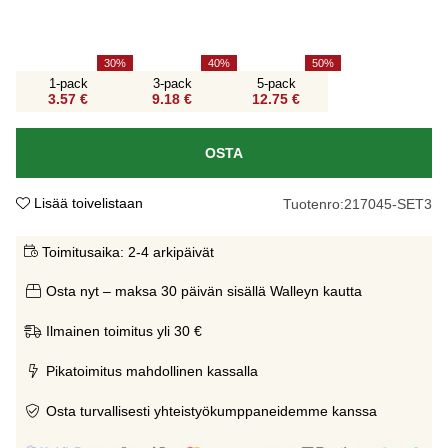
30
40
50
1-pack
3-pack
5-pack
3.57 €
9.18 €
12.75 €
OSTA
Lisää toivelistaan
Tuotenro:
217045-SET3
Toimitusaika:
2-4 arkipäivät
Osta nyt – maksa 30 päivän sisällä Walleyn kautta
Ilmainen toimitus yli 30 €
Pikatoimitus mahdollinen kassalla
Osta turvallisesti yhteistyökumppaneidemme kanssa