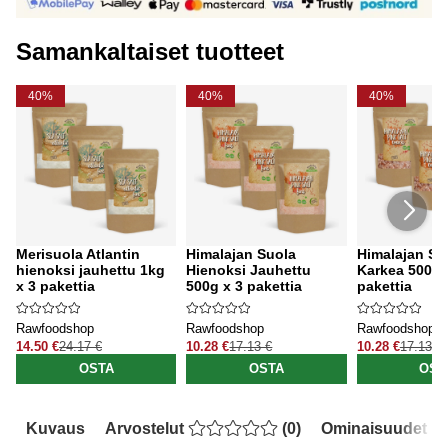
Samankaltaiset tuotteet
40%
40%
40%
Merisuola Atlantin
Himalajan Suola
Himalajan Su
hienoksi jauhettu 1kg
Hienoksi Jauhettu
Karkea 500g 
x 3 pakettia
500g x 3 pakettia
pakettia
Rawfoodshop
Rawfoodshop
Rawfoodshop
14.50 €
24.17 €
10.28 €
17.13 €
10.28 €
17.13 €
OSTA
OSTA
OST
Kuvaus
Arvostelut
(
0
)
Ominaisuudet