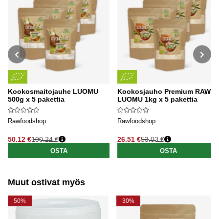
Kookosmaitojauhe LUOMU
Kookosjauho Premium RAW
500g x 5 pakettia
LUOMU 1kg x 5 pakettia
Rawfoodshop
Rawfoodshop
50.12 €
100.24 €
26.51 €
53.03 €
Normaali hinta
Normaali hinta
OSTA
OSTA
Muut ostivat myös
50%
30%