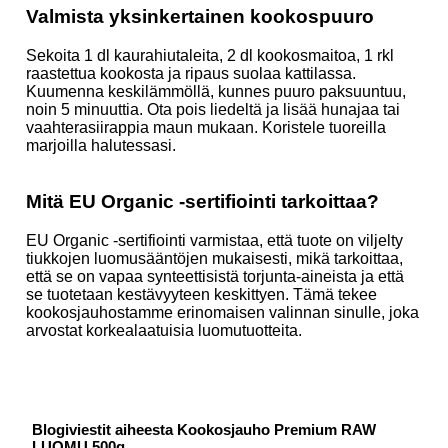
Valmista yksinkertainen kookospuuro
Sekoita 1 dl kaurahiutaleita, 2 dl kookosmaitoa, 1 rkl
raastettua kookosta ja ripaus suolaa kattilassa.
Kuumenna keskilämmöllä, kunnes puuro paksuuntuu,
noin 5 minuuttia. Ota pois liedeltä ja lisää hunajaa tai
vaahterasiirappia maun mukaan. Koristele tuoreilla
marjoilla halutessasi.
Mitä EU Organic -sertifiointi tarkoittaa?
EU Organic -sertifiointi varmistaa, että tuote on viljelty
tiukkojen luomusääntöjen mukaisesti, mikä tarkoittaa,
että se on vapaa synteettisistä torjunta-aineista ja että
se tuotetaan kestävyyteen keskittyen. Tämä tekee
kookosjauhostamme erinomaisen valinnan sinulle, joka
arvostat korkealaatuisia luomutuotteita.
Blogiviestit aiheesta Kookosjauho Premium RAW
LUOMU 500g