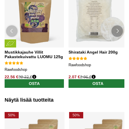
Mustikkajauhe Villit
Shirataki Angel Hair 200g
Pakastekuivattu LUOMU 125g
Rawfoodshop
Rawfoodshop
22.56 €
32.22 €
2.07 €
2.96 €
OSTA
OSTA
Näytä lisää tuotteita
50%
50%