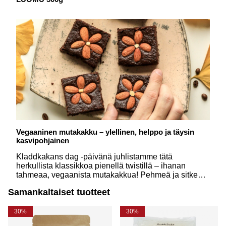
Vegaaninen mutakakku – ylellinen, helppo ja täysin
kasvipohjainen
Kladdkakans dag -päivänä juhlistamme tätä
herkullista klassikkoa pienellä twistillä – ihanan
tahmeaa, vegaanista mutakakkua! Pehmeä ja sitkeä
kakku, joka sulaa suussa, on monien suosikki, ja
Samankaltaiset tuotteet
yksinkertaisilla, kasvipohjaisilla aineksilla voit
valmistaa aivan yhtä herkullisen version ilman
maitotuotteita tai kananmunaa.
30%
30%