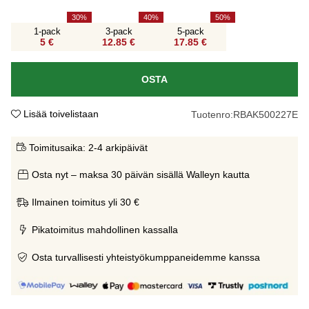
30
40
50
1-pack
3-pack
5-pack
5 €
12.85 €
17.85 €
OSTA
Lisää toivelistaan
Tuotenro:
RBAK500227E
Toimitusaika:
2-4 arkipäivät
Osta nyt – maksa 30 päivän sisällä Walleyn kautta
Ilmainen toimitus yli 30 €
Pikatoimitus mahdollinen kassalla
Osta turvallisesti yhteistyökumppaneidemme kanssa