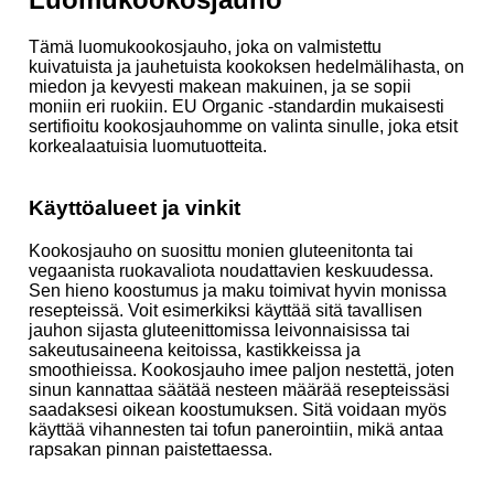
Tämä luomukookosjauho, joka on valmistettu
kuivatuista ja jauhetuista kookoksen hedelmälihasta, on
miedon ja kevyesti makean makuinen, ja se sopii
moniin eri ruokiin. EU Organic -standardin mukaisesti
sertifioitu kookosjauhomme on valinta sinulle, joka etsit
korkealaatuisia luomutuotteita.
Käyttöalueet ja vinkit
Kookosjauho on suosittu monien gluteenitonta tai
vegaanista ruokavaliota noudattavien keskuudessa.
Sen hieno koostumus ja maku toimivat hyvin monissa
resepteissä. Voit esimerkiksi käyttää sitä tavallisen
jauhon sijasta gluteenittomissa leivonnaisissa tai
sakeutusaineena keitoissa, kastikkeissa ja
smoothieissa. Kookosjauho imee paljon nestettä, joten
sinun kannattaa säätää nesteen määrää resepteissäsi
saadaksesi oikean koostumuksen. Sitä voidaan myös
käyttää vihannesten tai tofun panerointiin, mikä antaa
rapsakan pinnan paistettaessa.