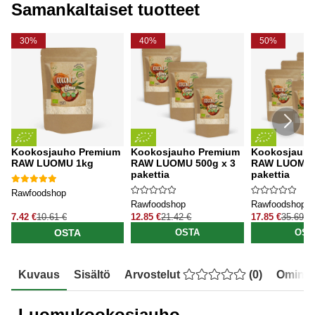
Samankaltaiset tuotteet
30%
40%
50%
Kookosjauho Premium
Kookosjauho Premium
Kookosjauho
RAW LUOMU 1kg
RAW LUOMU 500g x 3
RAW LUOMU 5
pakettia
pakettia
Rawfoodshop
Rawfoodshop
Rawfoodshop
7.42 €
10.61 €
12.85 €
21.42 €
17.85 €
35.69 €
OSTA
OSTA
OST
Kuvaus
Sisältö
Arvostelut
(
0
)
Ominai
Luomukookosjauho