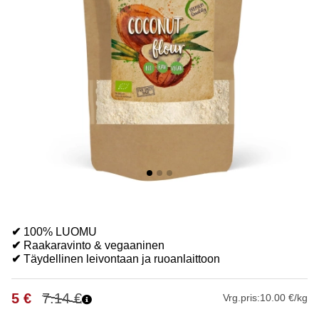
✔
100% LUOMU
✔
Raakaravinto & vegaaninen
✔
Täydellinen leivontaan ja ruoanlaittoon
5
€
7.14
€
Vrg.pris:
10.00 €/kg