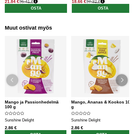
21.84 €
36.41 €
18.66 €
37.32 €
Normaali hinta
Normaali hinta
OSTA
OSTA
Muut ostivat myös
Mango ja Passionhedelmä
Mango, Ananas & Kookos 100
100 g
g
Sunshine Delight
Sunshine Delight
2.86 €
2.86 €