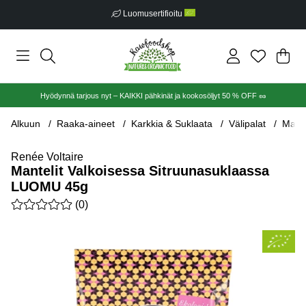
Luomusertifioitu
Ost
Mää
.
Hyödynnä tarjous nyt – KAIKKI pähkinät ja kookosöljyt 50 % OFF 🥜
Alkuun
Raaka-aineet
Karkkia & Suklaata
Välipalat
Mante
Renée Voltaire
Mantelit Valkoisessa Sitruunasuklaassa
LUOMU 45g
Keskiarvoluokitus 0 / 5 Arvioiden määrä 0
(
0
)
Tuotekuvat Mantelit Valkoisessa Sitruunasuklaassa LUOMU 4