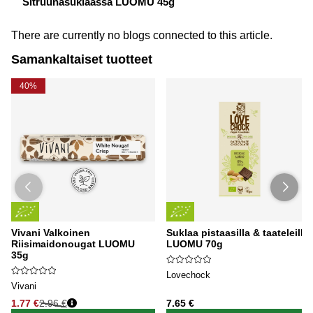
Sitruunasuklaassa LUOMU 45g
There are currently no blogs connected to this article.
Samankaltaiset tuotteet
40%
Vivani Valkoinen
Suklaa pistaasilla & taateleilla
Riisimaidonougat LUOMU
LUOMU 70g
35g
Lovechock
Vivani
1.77 €
2.96 €
7.65 €