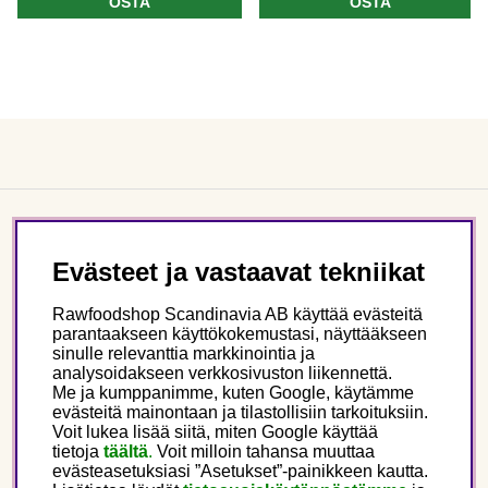
OSTA
OSTA
Asiakaspalvelu
Evästeet ja vastaavat tekniikat
Tietoa meistä
Rawfoodshop Scandinavia AB käyttää evästeitä
parantaakseen käyttökokemustasi, näyttääkseen
sinulle relevanttia markkinointia ja
Seuraa meitä
analysoidakseen verkkosivuston liikennettä.
Me ja kumppanimme, kuten Google, käytämme
evästeitä mainontaan ja tilastollisiin tarkoituksiin.
Tämä on Rawfoodshop
Voit lukea lisää siitä, miten Google käyttää
tietoja
täältä
.
Voit milloin tahansa muuttaa
evästeasetuksiasi ”Asetukset”-painikkeen kautta.
Finland