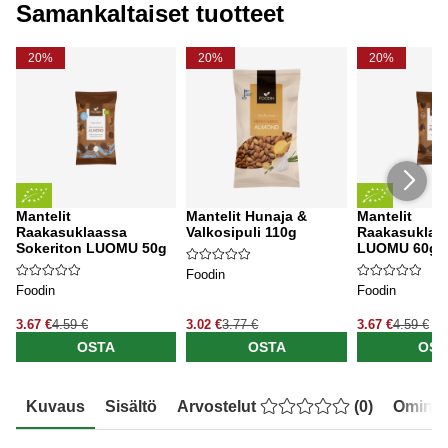
Samankaltaiset tuotteet
20%
20%
20%
Mantelit
Mantelit Hunaja &
Mantelit
Raakasuklaassa
Valkosipuli 110g
Raakasuklaa
Sokeriton LUOMU 50g
LUOMU 60g
Foodin
Foodin
Foodin
3.67 €
4.59 €
3.02 €
3.77 €
3.67 €
4.59 €
OSTA
OSTA
OST
Kuvaus
Sisältö
Arvostelut
(
0
)
Ominai