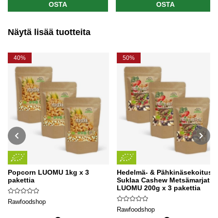
OSTA
OSTA
Näytä lisää tuotteita
40%
50%
Popcorn LUOMU 1kg x 3
Hedelmä- & Pähkinäsekoitus
pakettia
Suklaa Cashew Metsämarjat
LUOMU 200g x 3 pakettia
Rawfoodshop
Rawfoodshop