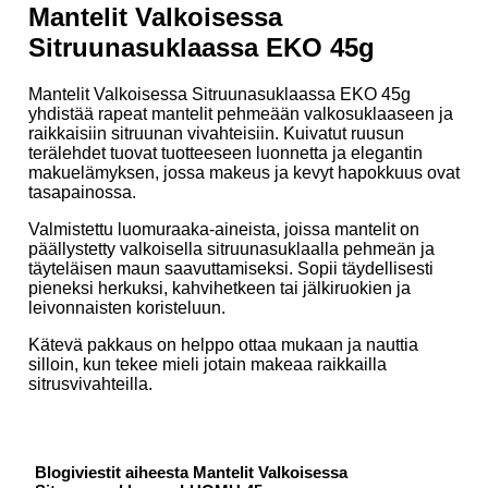
Mantelit Valkoisessa
Sitruunasuklaassa EKO 45g
Mantelit Valkoisessa Sitruunasuklaassa EKO 45g
yhdistää rapeat mantelit pehmeään valkosuklaaseen ja
raikkaisiin sitruunan vivahteisiin. Kuivatut ruusun
terälehdet tuovat tuotteeseen luonnetta ja elegantin
makuelämyksen, jossa makeus ja kevyt hapokkuus ovat
tasapainossa.
Valmistettu luomuraaka-aineista, joissa mantelit on
päällystetty valkoisella sitruunasuklaalla pehmeän ja
täyteläisen maun saavuttamiseksi. Sopii täydellisesti
pieneksi herkuksi, kahvihetkeen tai jälkiruokien ja
leivonnaisten koristeluun.
Kätevä pakkaus on helppo ottaa mukaan ja nauttia
silloin, kun tekee mieli jotain makeaa raikkailla
sitrusvivahteilla.
Blogiviestit aiheesta Mantelit Valkoisessa