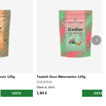
nuts 125g
Taatelit Sour Watermelon 125g
Dave & Jon's
1.94 €
OSTA
OSTA