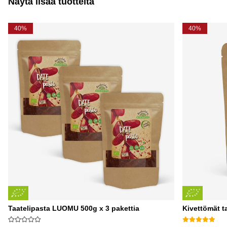
Näytä lisää tuotteita
40%
40%
Taatelipasta LUOMU 500g x 3 pakettia
Kivettömät t