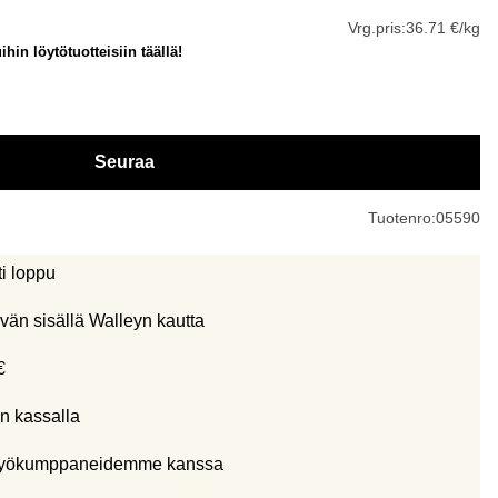
Vrg.pris:
36.71 €/kg
hin löytötuotteisiin täällä!
Seuraa
Tuotenro:
05590
ti loppu
vän sisällä Walleyn kautta
€
n kassalla
eistyökumppaneidemme kanssa