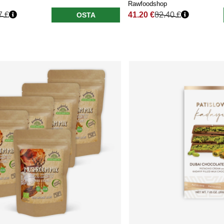
Rawfoodshop
7 €
41.20 €
82.40 €
OSTA
nta
Normaali hinta