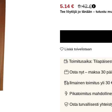
5.14
€
6.42
€
Tee löytöjä jo tänään – tutustu mui
Lisää toivelistaan
Tilapäises
Toimitusaika:
Osta nyt – maksa 30 päi
Ilmainen toimitus yli 30 
Pikatoimitus mahdolline
Osta turvallisesti yht