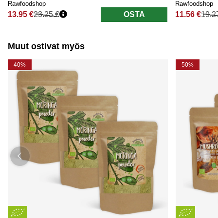
Rawfoodshop
Rawfoodshop
13.95 €
23.25 €
OSTA
11.56 €
19.2
Normaali hinta
Normaali hi
Muut ostivat myös
40%
50%