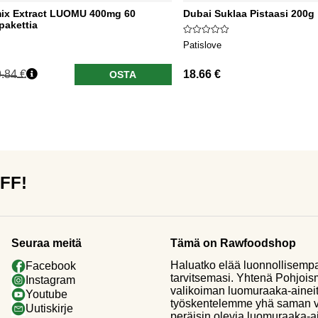
ix Extract LUOMU 400mg 60
Dubai Suklaa Pistaasi 200g
pakettia
Patislove
.84 €
18.66 €
OSTA
OFF!
Seuraa meitä
Tämä on Rawfoodshop
Haluatko elää luonnollisemp
Facebook
tarvitsemasi. Yhtenä Pohjoi
Instagram
valikoiman luomuraaka-aineit
Youtube
työskentelemme yhä saman vi
Uutiskirje
peräisin olevia luomuraaka-a