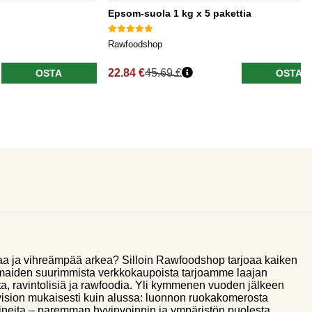
Epsom-suola 1 kg x 5 pakettia
Rawfoodshop
22.84 €
45.69 €
OSTA
OSTA
aa ja vihreämpää arkea? Silloin Rawfoodshop tarjoaa kaiken
smaiden suurimmista verkkokaupoista tarjoamme laajan
a, ravintolisiä ja rawfoodia. Yli kymmenen vuoden jälkeen
sion mukaisesti kuin alussa: luonnon ruokakomerosta
ineita – paremman hyvinvoinnin ja ympäristön puolesta.