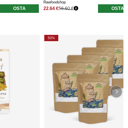
Rawfoodshop
OSTA
22.64 €
56.60 €
OSTA
Normaali hinta
50%