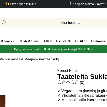
Ekstra nopea toimitus
Laaja valikoima & hyvät h
 & Vartalo
Koti & Sielu
OUTLET 20-80%
DEALS
Uutuudet
Hyödynnä tarjous nyt – KAIKKI pähkinät ja kookosöljyt 50 % OFF 🥜
eita Suklaassa & Maapähkinävoita 140g
Forest Feast
Taateleita Suk
Keskiarvoluokitus 0 / 5 Arvio
(
0
)
✔ Vegaaninen (kasvis) ja glu
✔ Yhdistelmä sitkeää rakenn
✔ Maitosuklaalla kuorrutetut t