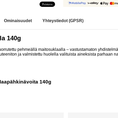
Poistuva
Ominaisuudet
Yhteystiedot (GPSR)
la 140g
 kuorrutettu pehmeällä maitosuklaalla – vastustamaton yhdistelm
luteeniton ja valmistettu huolella valituista aineksista parhaan 
 Maapähkinävoita 140g