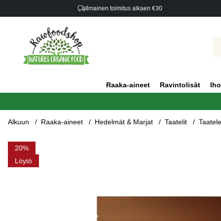
Ilmainen toimitus alkaen €30
Raaka-aineet
Ravintolisät
Iho
Alkuun
Raaka-aineet
Hedelmät & Marjat
Taatelit
Taatel
Tuotekuvat Taateleita Suklaassa & Maapähkinävoita 140g
20
Löytö