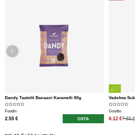
Dandy Taatelit Banaani Karamelli 90g
Vadelma Su
Foodin
Goodio
2.55 €
6.12 €
7.65 
OSTA