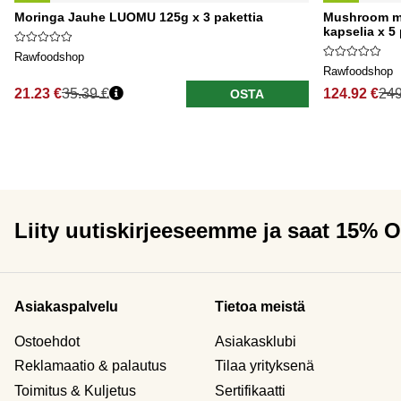
Moringa Jauhe LUOMU 125g x 3 pakettia
Mushroom m
kapselia x 5 
Rawfoodshop
Rawfoodshop
21.23 €
35.39 €
124.92 €
249
OSTA
Liity uutiskirjeeseemme ja saat 15% 
Asiakaspalvelu
Tietoa meistä
Ostoehdot
Asiakasklubi
Reklamaatio & palautus
Tilaa yrityksenä
Toimitus & Kuljetus
Sertifikaatti