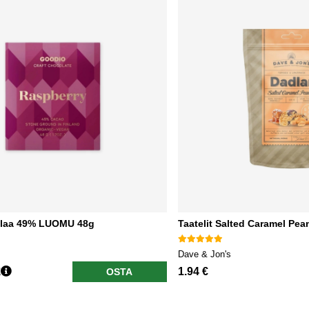
klaa 49% LUOMU 48g
Taatelit Salted Caramel Pea
Dave & Jon's
€
1.94 €
OSTA