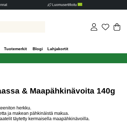
innat
Luomusertifioitu
Os
Mä
.
Tuotemerkit
Blogi
Lahjakortit
laassa & Maapähkinävoita 140g
iden määrä 0
teeniton herkku.
etta ja makean pähkinäistä makua.
aatelit täytetty kermaisella maapähkinävoilla.