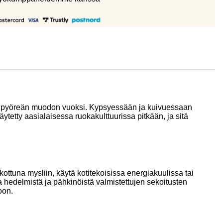
 ja pyöreän muodon vuoksi. Kypsyessään ja kuivuessaan
tetty aasialaisessa ruokakulttuurissa pitkään, ja sitä
kottuna mysliin, käytä kotitekoisissa energiakuulissa tai
a hedelmistä ja pähkinöistä valmistettujen sekoitusten
oon.