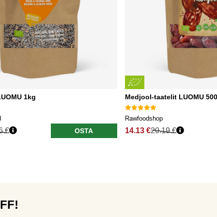
 LUOMU 1kg
Medjool-taatelit LUOMU 50
d
Rawfoodshop
6 €
14.13 €
20.19 €
OSTA
OFF!