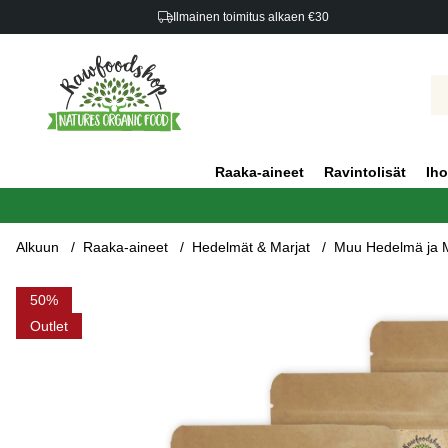
Ilmainen toimitus alkaen €30
Raaka-aineet
Ravintolisät
Iho
Alkuun
Raaka-aineet
Hedelmät & Marjat
Muu Hedelmä ja M
Tuotekuvat Jujube-taatelit 200g x 5 pakettia
50
Outlet