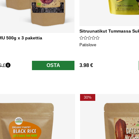
Sitruunatikut Tummassa Suk
 500g x 3 pakettia
Patislove
9 €
OSTA
3.98 €
nta
30%