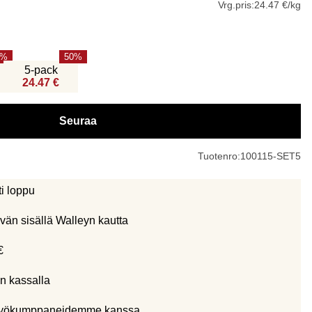
Vrg.pris:
24.47 €/kg
50
5-pack
24.47 €
Seuraa
Tuotenro:
100115-SET5
ti loppu
vän sisällä Walleyn kautta
€
n kassalla
eistyökumppaneidemme kanssa