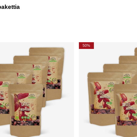
pakettia
50%