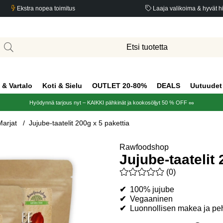
Ekstra nopea toimitus
Laaja valikoima & hyvät h
 & Vartalo
Koti & Sielu
OUTLET 20-80%
DEALS
Uutuudet
Hyödynnä tarjous nyt – KAIKKI pähkinät ja kookosöljyt 50 % OFF 🥜
arjat
Jujube-taatelit 200g x 5 pakettia
Rawfoodshop
Jujube-taatelit 
Keskiarvoluokitus 0 / 5 Arvio
(
0
)
✔
100% jujube
✔
Vegaaninen
✔
Luonnollisen makea ja p