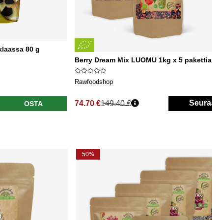
laassa 80 g
Berry Dream Mix LUOMU 1kg x 5 pakettia
Rawfoodshop
Seuraa
74.70 €
149.40 €
OSTA
Normaali hinta
50%