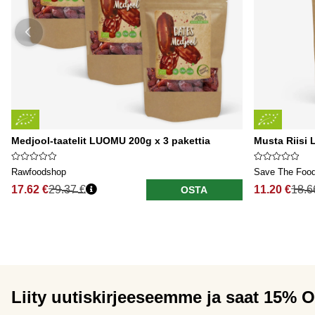
Medjool-taatelit LUOMU 200g x 3 pakettia
Musta Riisi
Rawfoodshop
Save The Foo
17.62 €
29.37 €
11.20 €
18.6
OSTA
Liity uutiskirjeeseemme ja saat 15% 