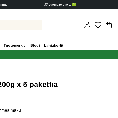
innat
Luomusertifioitu
Os
Mä
.
Tuotemerkit
Blogi
Lahjakortit
200g x 5 pakettia
iden määrä 0
ehmeä maku