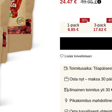
24.47
€
48.95
€
30
40
1-pack
3-pack
6.85 €
17.62 €
Lisää toivelistaan
Tilapäises
Toimitusaika:
Osta nyt – maksa 30 päi
Ilmainen toimitus yli 30 
Pikatoimitus mahdolline
Osta turvallisesti yht