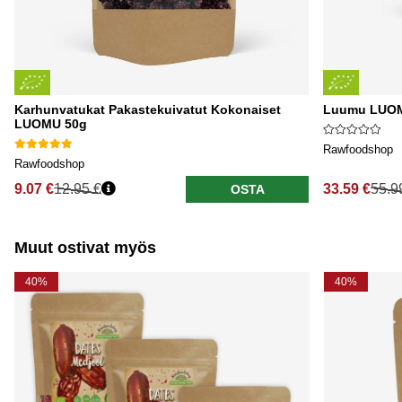
Karhunvatukat Pakastekuivatut Kokonaiset
Luumu LUOMU
LUOMU 50g
Rawfoodshop
Rawfoodshop
9.07 €
12.95 €
33.59 €
55.9
OSTA
Normaali hinta
Normaali hi
Muut ostivat myös
40%
40%