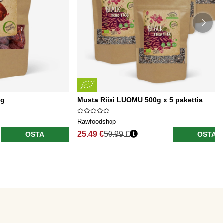
0g
Musta Riisi LUOMU 500g x 5 pakettia
Rawfoodshop
25.49 €
50.99 €
OSTA
OSTA