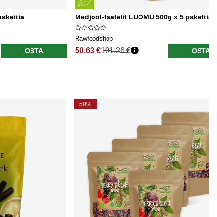
pakettia
Medjool-taatelit LUOMU 500g x 5 pakettia
Rawfoodshop
50.63 €
101.26 €
OSTA
OSTA
50%