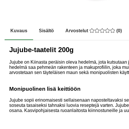
Kuvaus
Sisältö
Arvostelut
(
0
)
Jujube-taatelit 200g
Jujube on Kiinasta peräisin oleva hedelmä, jota kutsutaa
hedelmä saa pehmeän rakenteen ja makuprofiilin, joka muistu
arvostetaan sen täyteläisen maun sekä monipuolisten käyt
Monipuolinen lisä keittiöön
Jujube sopii erinomaisesti sellaisenaan naposteltavaksi sekä
soseuta tasaiseksi tahnaksi luovia reseptejä varten. Jujube
osana. Kasvipohjaisesta ruoanlaitosta kiinnostuneille ja u