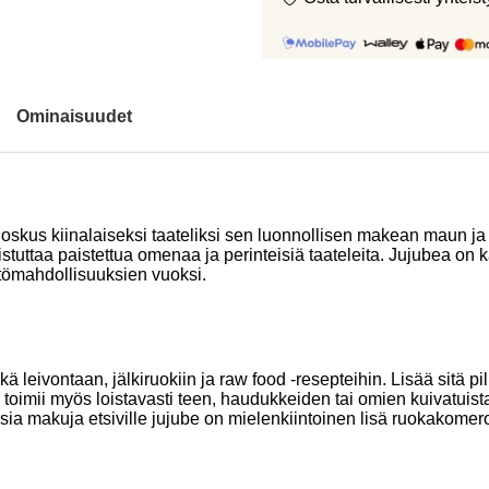
Ominaisuudet
n joskus kiinalaiseksi taateliksi sen luonnollisen makean maun
ttaa paistettua omenaa ja perinteisiä taateleita. Jujubea on käy
tömahdollisuuksien vuoksi.
 leivontaan, jälkiruokiin ja raw food -resepteihin. Lisää sitä pil
 toimii myös loistavasti teen, haudukkeiden tai omien kuivatuist
usia makuja etsiville jujube on mielenkiintoinen lisä ruokakomer