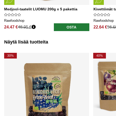
Medjool-taatelit LUOMU 200g x 5 pakettia
Kivettömät t
Rawfoodshop
Rawfoodshop
24.47 €
48.95 €
22.64 €
56.6
OSTA
Näytä lisää tuotteita
30%
40%