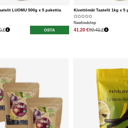
aatelit LUOMU 500g x 5 pakettia
Kivettömät Taatelit 1kg x 5 
Rawfoodshop
0 €
41.20 €
82.40 €
OSTA