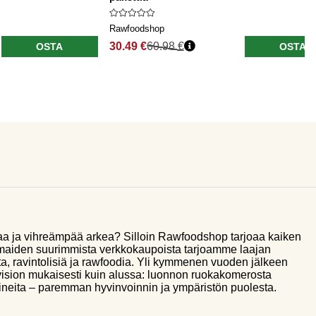
Rawfoodshop
30.49 €
60.98 €
OSTA
OSTA
aa ja vihreämpää arkea? Silloin Rawfoodshop tarjoaa kaiken
smaiden suurimmista verkkokaupoista tarjoamme laajan
a, ravintolisiä ja rawfoodia. Yli kymmenen vuoden jälkeen
sion mukaisesti kuin alussa: luonnon ruokakomerosta
ineita – paremman hyvinvoinnin ja ympäristön puolesta.