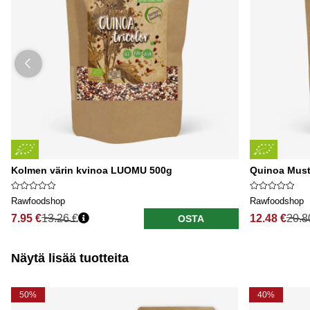
Kolmen värin kvinoa LUOMU 500g
Quinoa Mus
Rawfoodshop
Rawfoodshop
7.95 €
13.26 €
12.48 €
20.8
OSTA
Näytä lisää tuotteita
50%
40%