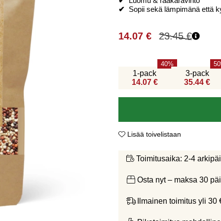
✔
Luomu & raakaravinto
✔
Sopii sekä lämpimänä että 
14.07
€
23.45
€
40
50
1-pack
3-pack
14.07 €
35.44 €
Lisää toivelistaan
2-4 arkipä
Toimitusaika:
Osta nyt – maksa 30 päi
Ilmainen toimitus yli 30 