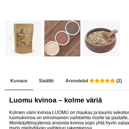
Kuvaus
Sisältö
Arvostelut
(
2
)
Luomu kvinoa – kolme väriä
Kolmen värin kvinoa LUOMU on maukas ja kaunis sekoitus 
luomukvinoa on erinomainen vaihtoehto riisille tai pastalle.
Monikäyttöisyytensä ansiosta kvinoa sopii yhtä hyvin salaat
myös miellyttävän vaihtelun rakenteessa.