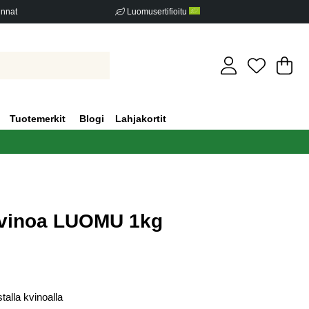
innat
Luomusertifioitu
Os
Mä
.
Tuotemerkit
Blogi
Lahjakortit
kvinoa LUOMU 1kg
iden määrä 2
talla kvinoalla