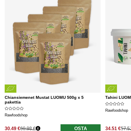
Chiansiemenet Mustat LUOMU 500g x 5
Tahini LUOMU
pakettia
Rawfoodshop
Rawfoodshop
30.49 €
60.98 €
OSTA
34.51 €
57.5
Normaali hinta
Normaali hi