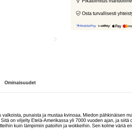
Pikatoimitus mahdolline
Osta turvallisesti yht
Ominaisuudet
valkoista, punaista ja mustaa kvinoaa. Miedon pähkinäisen m
 Sitä on viljelty Etelä-Amerikassa yli 7000 vuoden ajan, ja siitä 
teihin kuin lämpimiin patoihin ja wokkeihin. Sen kolme väriä ei