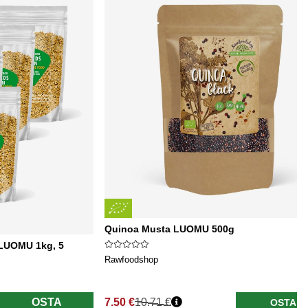
Quinoa Musta LUOMU 500g
 LUOMU 1kg, 5
Rawfoodshop
OSTA
7.50 €
10.71 €
OSTA
Normaali hinta