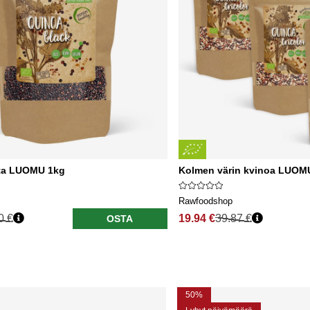
ta LUOMU 1kg
Kolmen värin kvinoa LUOMU
Rawfoodshop
0 €
19.94 €
39.87 €
OSTA
50%