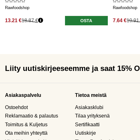
Rawfoodshop
Rawfoodshop
13.21 €
18.87 €
7.64 €
10.91
OSTA
Liity uutiskirjeeseemme ja saat 15% 
Asiakaspalvelu
Tietoa meistä
Ostoehdot
Asiakasklubi
Reklamaatio & palautus
Tilaa yrityksenä
Toimitus & Kuljetus
Sertifikaatti
Ota meihin yhteyttä
Uutiskirje