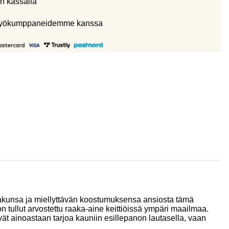
n kassalla
eistyökumppaneidemme kanssa
akunsa ja miellyttävän koostumuksensa ansiosta tämä
on tullut arvostettu raaka-aine keittiöissä ympäri maailmaa.
vät ainoastaan tarjoa kauniin esillepanon lautasella, vaan