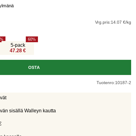
kylmänä
Vrg.pris:
14.07 €/kg
60
5-pack
47.28 €
OSTA
Tuotenro:
10187-2
ivät
vän sisällä Walleyn kautta
€