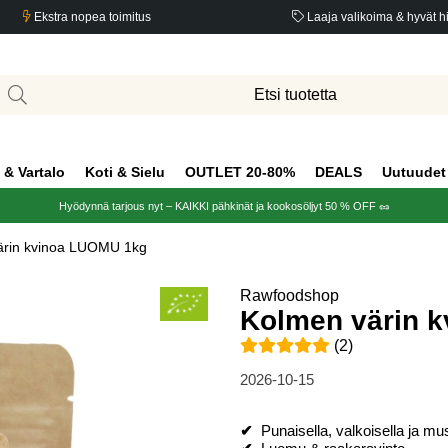
Ekstra nopea toimitus
Laaja valikoima & hyvät h
 & Vartalo
Koti & Sielu
OUTLET 20-80%
DEALS
Uutuudet
Hyödynnä tarjous nyt – KAIKKI pähkinät ja kookosöljyt 50 % OFF 🥜
ärin kvinoa LUOMU 1kg
Rawfoodshop
Kolmen värin 
Keskiarvoluokitus 5 / 5 Arvio
(
2
)
2026-10-15
✔
Punaisella, valkoisella ja mus