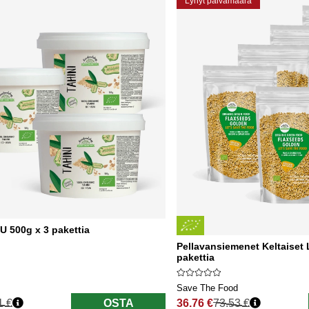
Lyhyt päivämäärä
 500g x 3 pakettia
Pellavansiemenet Keltaiset
pakettia
Save The Food
1 €
OSTA
36.76 €
73.53 €
nta
Normaali hinta