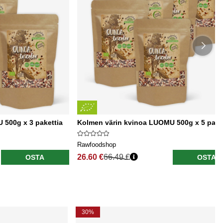
 500g x 3 pakettia
Kolmen värin kvinoa LUOMU 500g x 5 pake
Rawfoodshop
26.60 €
66.49 €
OSTA
OSTA
30%