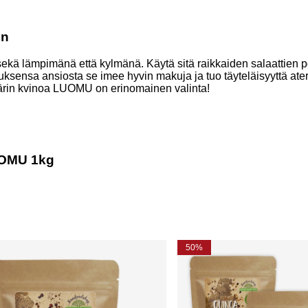
in
ekä lämpimänä että kylmänä. Käytä sitä raikkaiden salaattien p
nsa ansiosta se imee hyvin makuja ja tuo täyteläisyyttä aterioi
ärin kvinoa LUOMU
on erinomainen valinta!
LUOMU 1kg
50%