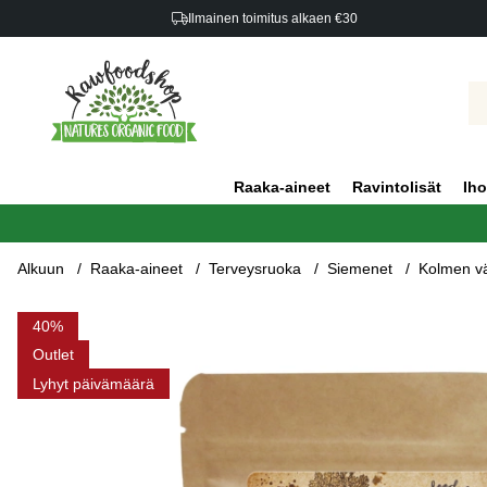
Ilmainen toimitus alkaen €30
Raaka-aineet
Ravintolisät
Iho
Alkuun
Raaka-aineet
Terveysruoka
Siemenet
Kolmen v
Tuotekuvat Kolmen värin kvinoa LUOMU 1kg
40
Outlet
Lyhyt päivämäärä