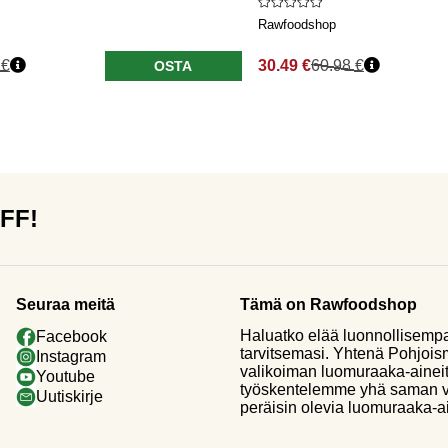
Rawfoodshop
 €
30.49 €
60.98 €
OSTA
OFF!
Seuraa meitä
Tämä on Rawfoodshop
Haluatko elää luonnollisemp
Facebook
tarvitsemasi. Yhtenä Pohjoi
Instagram
valikoiman luomuraaka-aineit
Youtube
työskentelemme yhä saman vi
Uutiskirje
peräisin olevia luomuraaka-a