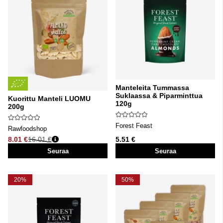
Manteleita Tummassa
Suklaassa & Piparminttua
Kuorittu Manteli LUOMU
120g
200g
Forest Feast
Rawfoodshop
8.01 €
16.01 €
5.51 €
Normaali hinta
Seuraa
Seuraa
20%
50%