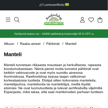
Ilmainen toimitus alkaen €30
Ost
Mää
.
Hyödynnä tarjous nyt – KAIKKI pähkinät ja kookosöljyt 50 % OFF 🥜
Alkuun
Raaka-aineet
Pähkinät
Manteli
Manteli
Manteli tunnetaan rikkaasta maustaan ja herkullisesta, rapeasta
koostumuksestaan. Nämä pienet mutta tunnetut pähkinät ovat
keittiön vakiovaruste ja ovat myös suosittu ainesosa
ihonhoidossa. Rawfoodshop tarjoaa laajan valikoiman
korkealaatuisia tuotteita. Etsitpä sitten kokonaisia manteleita,
mantelijauhoa, mantelivoita tai manteliöljyä, meiltä löydät
etsimäsi. Ne ovat luomutuotteita ja tulevat sertifioiduilta viljelmiltä
Espanjasta, mikä takaa, että saat markkinoiden parhaan tuotteen.