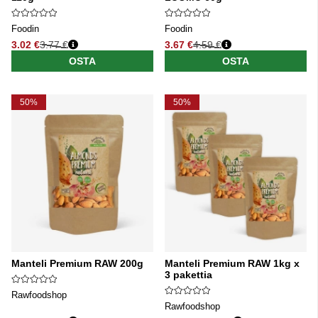
Foodin
Foodin
3.02 €
3.77 €
3.67 €
4.59 €
Normaali hinta
Normaali hinta
OSTA
OSTA
50%
50%
Manteli Premium RAW 200g
Manteli Premium RAW 1kg x
3 pakettia
Rawfoodshop
Rawfoodshop