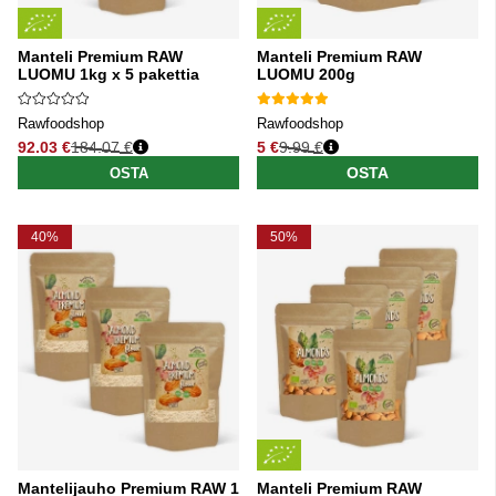
Manteli Premium RAW
Manteli Premium RAW
LUOMU 1kg x 5 pakettia
LUOMU 200g
Rawfoodshop
Rawfoodshop
92.03 €
184.07 €
5 €
9.99 €
Normaali hinta
Normaali hinta
OSTA
OSTA
40%
50%
Mantelijauho Premium RAW 1
Manteli Premium RAW