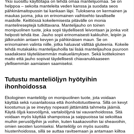
Yksi suosittu käyttötapa on tehdä omaa mantelijuomaa. Se on
helppoa – sekoita manteleita veden kanssa ja suodata seos
pähkinämaitopussin tai kankaan läpi. Tuloksena on kermainen ja
maukas juoma, joka on erinomainen vaihtoehto tavalliselle
maidolle. Keittiössä kokeilemisesta pitävälle on monia
mantelireseptejä tutkittavana. Mantelijauho on toinen
monipuolinen tuote, joka sopii täydellisesti leivontaan ja jonka voit
helposti tehdä itse. Jauho sopii erinomaisesti kakkuihin, leipiin ja
jälkiruokiin antaen kevyen ja pähkinäisen maun. Se on
erinomainen valinta niille, jotka haluavat välttää gluteenia. Kokeile
tehdä mutakakku mantelijauhoilla tai lisää mantelijauhoa puuroon
saadaksesi täyteläisemmän makuelämyksen. Sekä kotitekoinen
maito että jauho sopivat täydellisesti chiavanukkaaseen
ylellisemmän aamiaisen saamiseksi.
Tutustu manteliöljyn hyötyihin
ihonhoidossa
Ekologinen manteliöljy on monipuolinen tuote, jota voidaan
käyttää sekä ruoanlaitossa että ihonhoitotuotteena. Sillä on kevyt
koostumus ja se imeytyy nopeasti jättämättä tahmeita jäämiä.
Käytä öljyä kasvoöljynä, vartaloöljynä tai vauvanhoidossa. Sitä
voidaan myös käyttää shampoissa ja saippuoissa tai sekoittaa
muihin perusöljyihin ja voihin, kuten kaakaovoihin tai sheavoihin,
omien seosten luomiseksi. Manteliöljy on myös suosittu
hiustenhoidossa, sillä se auttaa ravitsemaan ja antamaan kiiltoa