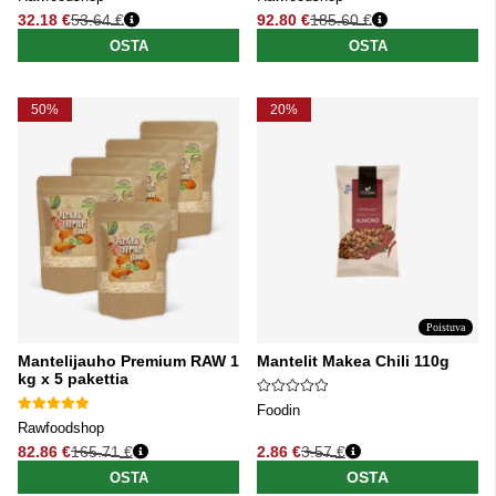
32.18 €
53.64 €
92.80 €
185.60 €
Normaali hinta
Normaali hinta
OSTA
OSTA
50%
20%
Poistuva
Mantelijauho Premium RAW 1
Mantelit Makea Chili 110g
kg x 5 pakettia
Foodin
Rawfoodshop
82.86 €
165.71 €
2.86 €
3.57 €
Normaali hinta
Normaali hinta
OSTA
OSTA