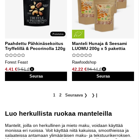
Poistuva
Paahdettu Pähkinäsekoitus
Manteli Hunaja & Seesami
Tryffelillä & Pecorinolla 120g
LUOMU 200g x 5 pakettia
Forest Feast
Rawfoodshop
4.41 €
5.51 €
42.22 €
84.44 €
Normaali hinta
Normaali hinta
Seuraa
Seuraa
1
2
Seuraava
❯
❯❙
Luo herkullista ruokaa manteleilla
Mantelit, joilla on herkullinen ja mieto maku, voidaan käyttää
monissa eri ruoissa. Voit käyttää niitä kakuissa, smoothieissa ja
salaateissa antamaan ylimääräisen maku- ja tekstuurikerroksen.