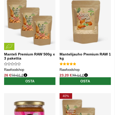
Manteli Premium RAW 500g x
Mantelijauho Premium RAW 1
3 pakettia
kg
Rawfoodshop
Rawfoodshop
26 €
52.01 €
23.20 €
33.14 €
Normaali hinta
Normaali hinta
OSTA
OSTA
40%