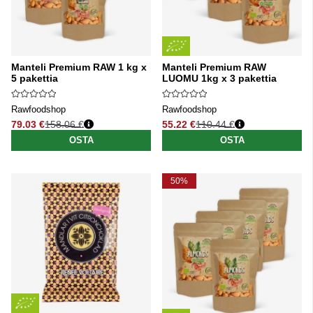
Manteli Premium RAW 1 kg x
Manteli Premium RAW
5 pakettia
LUOMU 1kg x 3 pakettia
Rawfoodshop
Rawfoodshop
79.03 €
158.06 €
55.22 €
110.44 €
Normaali hinta
Normaali hinta
OSTA
OSTA
50%