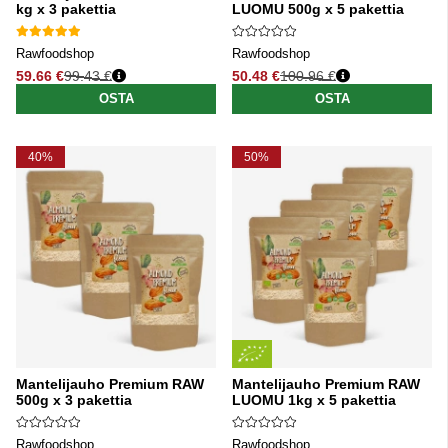
kg x 3 pakettia
LUOMU 500g x 5 pakettia
Rawfoodshop
Rawfoodshop
59.66 €
99.43 €
50.48 €
100.96 €
Normaali hinta
Normaali hinta
OSTA
OSTA
40%
50%
Mantelijauho Premium RAW
Mantelijauho Premium RAW
500g x 3 pakettia
LUOMU 1kg x 5 pakettia
Rawfoodshop
Rawfoodshop