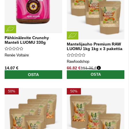
Pähkinälevite Crunchy
Manteli LUOMU 330g
Mantelijauho Premium RAW
LUOMU 1kg 1kg x 3 pakettia
Renée Voltaire
Rawfoodshop
14.07 €
66.82 €
111.36 €
Normaali hinta
OSTA
OSTA
50%
50%