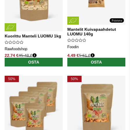
Poistuva
Mantelit Kuivapaahdetut
LUOMU 140g
Kuorittu Manteli LUOMU 1kg
Foodin
Rawfoodshop
22.74 €
45.48 €
4.49 €
5.61 €
Normaali hinta
Normaali hinta
OSTA
OSTA
50%
50%