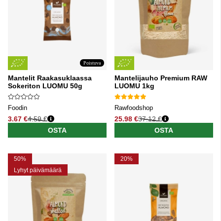
Poistuva
Mantelit Raakasuklaassa
Mantelijauho Premium RAW
Sokeriton LUOMU 50g
LUOMU 1kg
Foodin
Rawfoodshop
3.67 €
4.59 €
25.98 €
37.12 €
Normaali hinta
Normaali hinta
OSTA
OSTA
50%
20%
Lyhyt päivämäärä