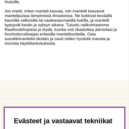
hiuksille.
Jos mietit, miten manteli kasvaa, niin mantelit kasvavat
mantelipuissa lämpimissä ilmastoissa. Ne kukkivat keväällä
kauniilla valkoisilla tai vaaleanpunaisilla kukilla, ja mantelit
kypsyvät kesän ja syksyn aikana. Tutustu valikoimaamme
Rawfoodshopissa ja löydä, kuinka voit rikastuttaa aterioitasi ja
ihonhoitorutiinejasi erilaisilla mantelituotteilla. Osta
suosikkimantelisi tänään ja nauti niiden hyvästä mausta ja
monista käyttötarkoituksista.
Asiakaspalvelu
Evästeet ja vastaavat tekniikat
Tietoa meistä