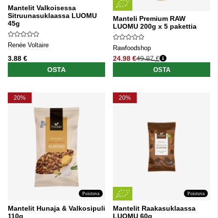
Mantelit Valkoisessa
Sitruunasuklaassa LUOMU
Manteli Premium RAW
45g
LUOMU 200g x 5 pakettia
Renée Voltaire
Rawfoodshop
3.88 €
24.98 €
49.97 €
Normaali hinta
OSTA
OSTA
20%
20%
Poistuva
Poistuva
Mantelit Hunaja & Valkosipuli
Mantelit Raakasuklaassa
110g
LUOMU 60g