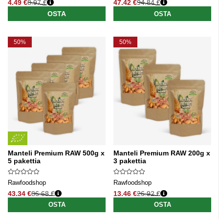
4.49 €
8.97 €
47.42 €
94.84 €
Normaali hinta
Normaali hinta
OSTA
OSTA
50%
50%
Manteli Premium RAW 500g x
Manteli Premium RAW 200g x
5 pakettia
3 pakettia
Rawfoodshop
Rawfoodshop
43.34 €
86.68 €
13.46 €
26.92 €
Normaali hinta
Normaali hinta
OSTA
OSTA