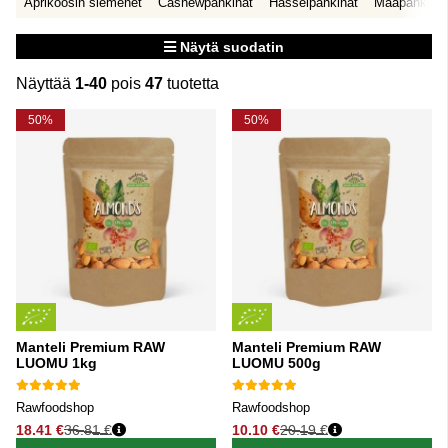
Aprikoosin siemenet
Cashewpähkinät
Hasselpähkinät
Maapähkinät
Näytä suodatin
Näyttää
1-40
pois
47
tuotetta
Tuotteet
50%
50%
Manteli Premium RAW
Manteli Premium RAW
LUOMU 1kg
LUOMU 500g
Rawfoodshop
Rawfoodshop
18.41 €
36.81 €
10.10 €
20.19 €
Normaali hinta
Normaali hinta