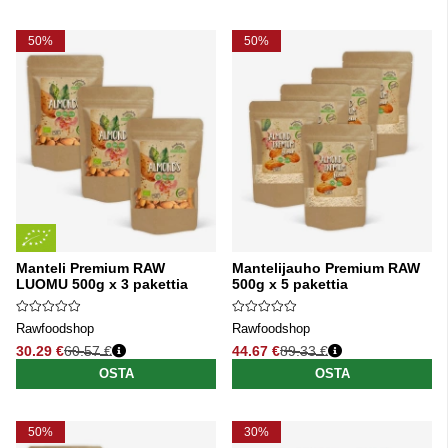
50%
50%
Manteli Premium RAW
Mantelijauho Premium RAW
LUOMU 500g x 3 pakettia
500g x 5 pakettia
Rawfoodshop
Rawfoodshop
30.29 €
60.57 €
44.67 €
89.33 €
Normaali hinta
Normaali hinta
OSTA
OSTA
50%
30%