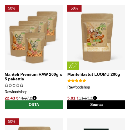
50%
50%
Manteli Premium RAW 200g x
Mantelilastut LUOMU 200g
5 pakettia
Rawfoodshop
Rawfoodshop
22.43 €
44.87 €
5.81 €
11.63 €
Normaali hinta
Normaali hinta
OSTA
Seuraa
50%