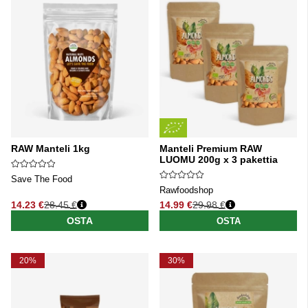
RAW Manteli 1kg
Manteli Premium RAW
LUOMU 200g x 3 pakettia
Save The Food
Rawfoodshop
14.23 €
28.45 €
14.99 €
29.98 €
Normaali hinta
Normaali hinta
OSTA
OSTA
20%
30%