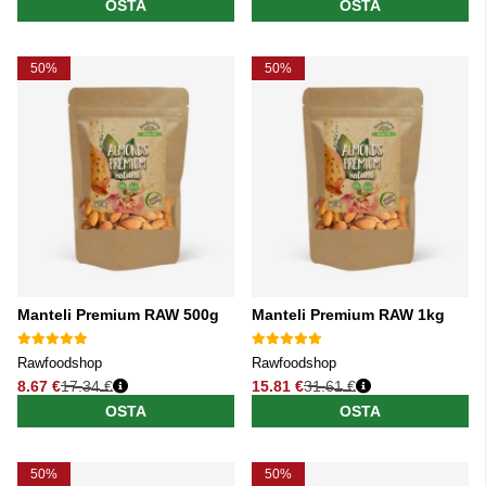
OSTA
OSTA
50%
50%
Manteli Premium RAW 500g
Manteli Premium RAW 1kg
Rawfoodshop
Rawfoodshop
8.67 €
17.34 €
15.81 €
31.61 €
Normaali hinta
Normaali hinta
OSTA
OSTA
50%
50%