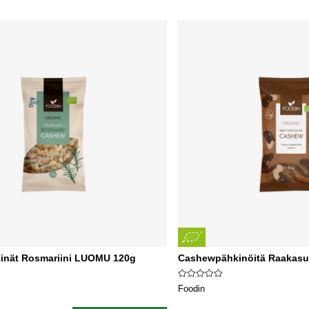
nät Rosmariini LUOMU 120g
Cashewpähkinöitä Raakas
Foodin