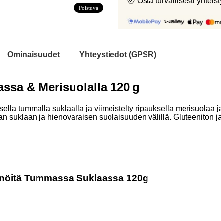
Osta turvallisesti yht
Poistuva
Ominaisuudet
Yhteystiedot (GPSR)
sa & Merisuolalla 120 g
sella tummalla suklaalla ja viimeistelty ripauksella merisuolaa
 suklaan ja hienovaraisen suolaisuuden välillä. Gluteeniton ja v
kinöitä Tummassa Suklaassa 120g