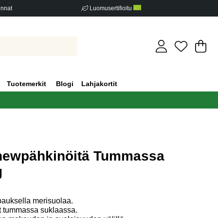
innat
Luomusertifioitu
Os
Mä
.
Tuotemerkit
Blogi
Lahjakortit
shewpähkinöitä Tummassa
g
iden määrä 0
ipauksella merisuolaa.
 tummassa suklaassa.