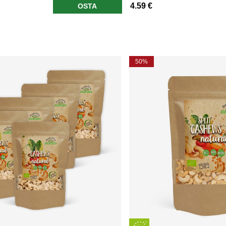
4.59 €
OSTA
50%