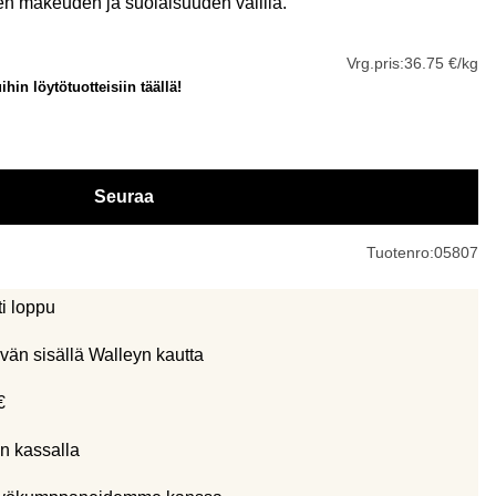
en makeuden ja suolaisuuden välillä.
Vrg.pris:
36.75 €/kg
hin löytötuotteisiin täällä!
Seuraa
Tuotenro:
05807
ti loppu
vän sisällä Walleyn kautta
€
n kassalla