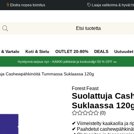
Ekstra nopea toimitus
Laaja valikoima & hyvät h
 & Vartalo
Koti & Sielu
OUTLET 20-80%
DEALS
Uutuudet
Hyödynnä tarjous nyt – KAIKKI pähkinät ja kookosöljyt 50 % OFF 🥜
tuja Cashewpähkinöitä Tummassa Suklaassa 120g
a 120g
Forest Feast
Suolattuja Ca
Suklaassa 120
Keskiarvoluokitus 0 / 5 Arvio
(
0
)
✔
Viimeistelty kaakaolla ja r
✔
Paahdetut cashewpähkinät