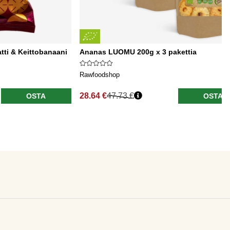
tti & Keittobanaani
Ananas LUOMU 200g x 3 pakettia
Rawfoodshop
28.64 €
47.73 €
OSTA
OSTA