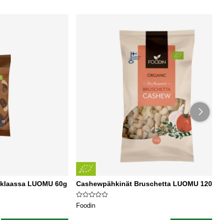
uklaassa LUOMU 60g
Cashewpähkinät Bruschetta LUOMU 120g
Foodin