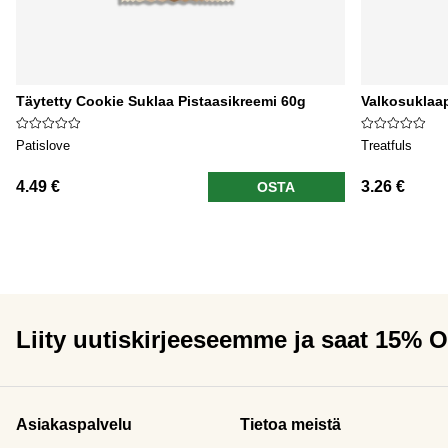
Täytetty Cookie Suklaa Pistaasikreemi 60g
Valkosuklaa
Patislove
Treatfuls
4.49 €
3.26 €
OSTA
Liity uutiskirjeeseemme ja saat 15% 
Asiakaspalvelu
Tietoa meistä