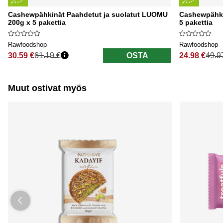
Cashewpähkinät Paahdetut ja suolatut LUOMU
Cashewpähk
200g x 5 pakettia
5 pakettia
Rawfoodshop
Rawfoodshop
30.59 €
61.19 €
OSTA
24.98 €
49.9
Normaali hinta
Normaali hi
Muut ostivat myös