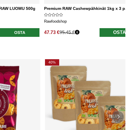
t RAW LUOMU 500g
Premium RAW Cashewpähkinät 1kg x 3 pake
Rawfoodshop
47.73 €
95.45 €
OSTA
OSTA
Normaali hinta
40%