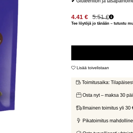
✔
Gluteeniton ja tasapainoin
4.41
€
5.51
€
Tee löytöjä jo tänään – tutustu mui
Lisää toivelistaan
Tilapäises
Toimitusaika:
Osta nyt – maksa 30 päi
Ilmainen toimitus yli 30 
Pikatoimitus mahdolline