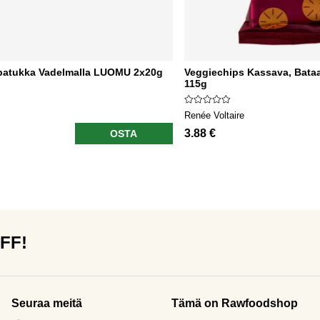
patukka Vadelmalla LUOMU 2x20g
Veggiechips Kassava, Bataa
115g
Renée Voltaire
3.88 €
OSTA
OFF!
Seuraa meitä
Tämä on Rawfoodshop