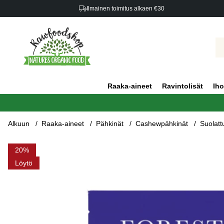
Ilmainen toimitus alkaen €30
Raaka-aineet
Ravintolisät
Iho
Alkuun
Raaka-aineet
Pähkinät
Cashewpähkinät
Suolat
Tuotekuvat Suolattuja Cashewpähkinöitä Tummassa Suklaass
20
Löytö