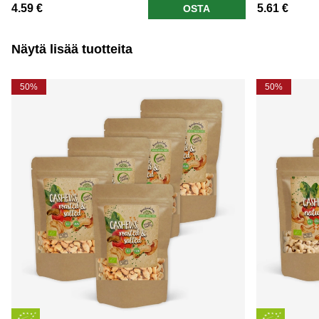
4.59 €
5.61 €
OSTA
Näytä lisää tuotteita
50%
50%