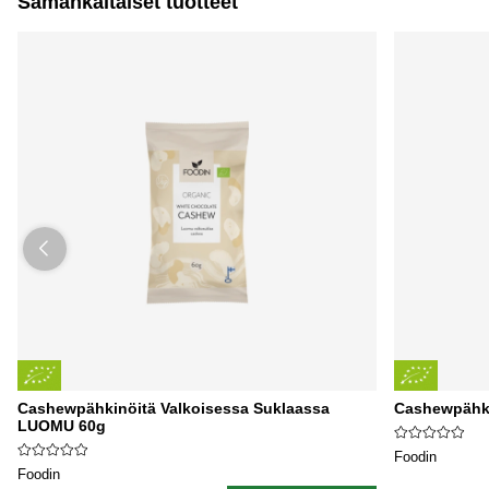
Samankaltaiset tuotteet
Cashewpähkinöitä Valkoisessa Suklaassa
Cashewpähki
LUOMU 60g
Foodin
Foodin