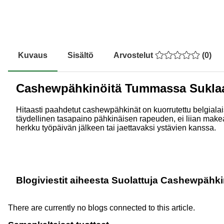
Kuvaus
Sisältö
Arvostelut
(
0
)
Cashewpähkinöitä Tummassa Suklaas
Hitaasti paahdetut cashewpähkinät on kuorrutettu belgialai
täydellinen tasapaino pähkinäisen rapeuden, ei liian makean
herkku työpäivän jälkeen tai jaettavaksi ystävien kanssa.
Blogiviestit aiheesta Suolattuja Cashewpäh
There are currently no blogs connected to this article.