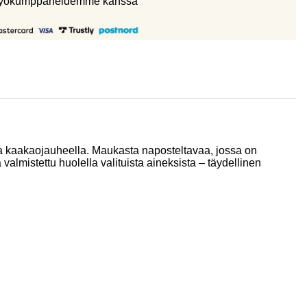
eistyökumppaneidemme kanssa
 ja kaakaojauheella. Maukasta naposteltavaa, jossa on
almistettu huolella valituista aineksista – täydellinen