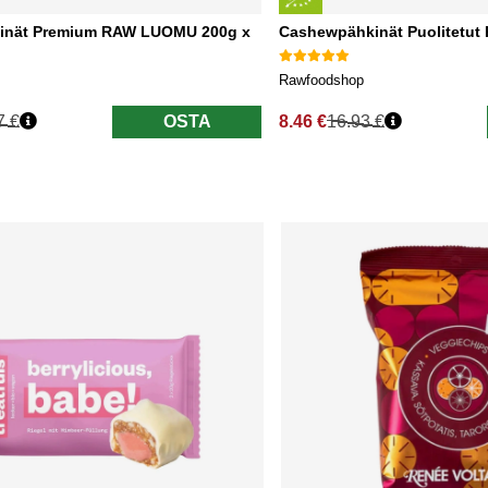
inät Premium RAW LUOMU 200g x
Cashewpähkinät Puolitetu
Rawfoodshop
7 €
OSTA
8.46 €
16.93 €
nta
Normaali hinta