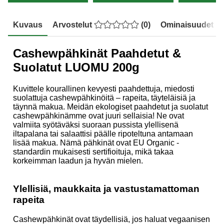
Kuvaus
Arvostelut
(
0
)
Ominaisuudet
Cashewpähkinät Paahdetut &
Suolatut LUOMU 200g
Kuvittele kourallinen kevyesti paahdettuja, miedosti
suolattuja cashewpähkinöitä – rapeita, täyteläisiä ja
täynnä makua. Meidän ekologiset paahdetut ja suolatut
cashewpähkinämme ovat juuri sellaisia! Ne ovat
valmiita syötäväksi suoraan pussista ylellisenä
iltapalana tai salaattisi päälle ripoteltuna antamaan
lisää makua. Nämä pähkinät ovat EU Organic -
standardin mukaisesti sertifioituja, mikä takaa
korkeimman laadun ja hyvän mielen.
Ylellisiä, maukkaita ja vastustamattoman
rapeita
Cashewpähkinät ovat täydellisiä, jos haluat vegaanisen