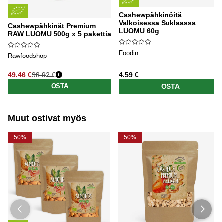
Cashewpähkinöitä
Valkoisessa Suklaassa
Cashewpähkinät Premium
LUOMU 60g
RAW LUOMU 500g x 5 pakettia
Foodin
Rawfoodshop
49.46 €
98.92 €
4.59 €
Normaali hinta
OSTA
OSTA
Muut ostivat myös
50%
50%