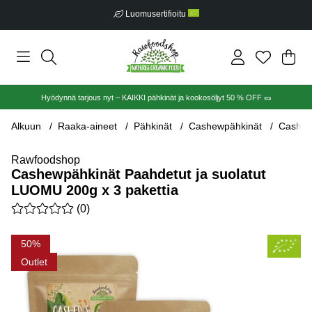
Luomusertifioitu
Ost
Mää
.
Hyödynnä tarjous nyt – KAIKKI pähkinät ja kookosöljyt 50 % OFF 🥜
Alkuun
Raaka-aineet
Pähkinät
Cashewpähkinät
Cashewp
Rawfoodshop
Cashewpähkinät Paahdetut ja suolatut
LUOMU 200g x 3 pakettia
Keskiarvoluokitus 0 / 5 Arvioiden määrä 0
(
0
)
Tuotekuvat Cashewpähkinät Paahdetut ja suolatut LUOMU 200g
50
Outlet