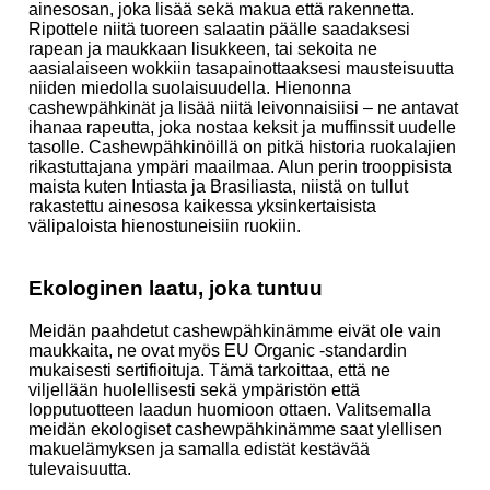
ainesosan, joka lisää sekä makua että rakennetta.
Ripottele niitä tuoreen salaatin päälle saadaksesi
rapean ja maukkaan lisukkeen, tai sekoita ne
aasialaiseen wokkiin tasapainottaaksesi mausteisuutta
niiden miedolla suolaisuudella. Hienonna
cashewpähkinät ja lisää niitä leivonnaisiisi – ne antavat
ihanaa rapeutta, joka nostaa keksit ja muffinssit uudelle
tasolle. Cashewpähkinöillä on pitkä historia ruokalajien
rikastuttajana ympäri maailmaa. Alun perin trooppisista
maista kuten Intiasta ja Brasiliasta, niistä on tullut
rakastettu ainesosa kaikessa yksinkertaisista
välipaloista hienostuneisiin ruokiin.
Ekologinen laatu, joka tuntuu
Meidän paahdetut cashewpähkinämme eivät ole vain
maukkaita, ne ovat myös EU Organic -standardin
mukaisesti sertifioituja. Tämä tarkoittaa, että ne
viljellään huolellisesti sekä ympäristön että
lopputuotteen laadun huomioon ottaen. Valitsemalla
meidän ekologiset cashewpähkinämme saat ylellisen
makuelämyksen ja samalla edistät kestävää
tulevaisuutta.