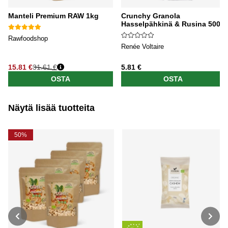
Manteli Premium RAW 1kg
Crunchy Granola
Hasselpähkinä & Rusina 500g
Rawfoodshop
Renée Voltaire
15.81 €
31.61 €
5.81 €
OSTA
OSTA
Näytä lisää tuotteita
50%