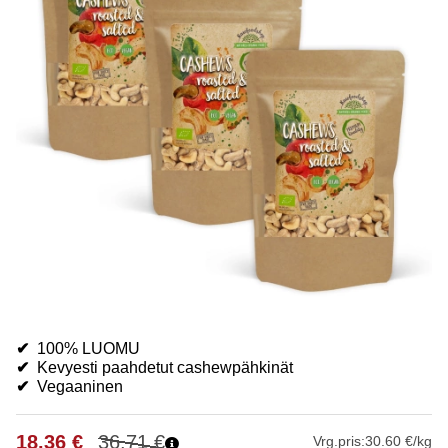
✔
100% LUOMU
✔
Kevyesti paahdetut cashewpähkinät
✔
V
egaaninen
18.36
€
36.71
€
Vrg.pris:
30.60 €/kg