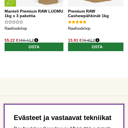
Manteli Premium RAW LUOMU
Premium RAW
1kg x 3 pakettia
Cashewpähkinät 1kg
Rawfoodshop
Rawfoodshop
55.22 €
110.44 €
15.91 €
31.82 €
OSTA
OSTA
Asiakaspalvelu
Evästeet ja vastaavat tekniikat
Tietoa meistä