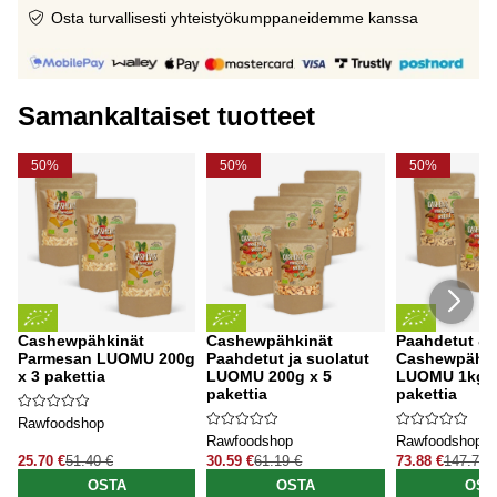
Osta turvallisesti yhteistyökumppaneidemme kanssa
Samankaltaiset tuotteet
50%
50%
50%
Cashewpähkinät
Cashewpähkinät
Paahdetut & 
Parmesan LUOMU 200g
Paahdetut ja suolatut
Cashewpähki
x 3 pakettia
LUOMU 200g x 5
LUOMU 1kg x
pakettia
pakettia
Rawfoodshop
Rawfoodshop
Rawfoodshop
25.70 €
51.40 €
30.59 €
61.19 €
73.88 €
147.76 
OSTA
OSTA
OST