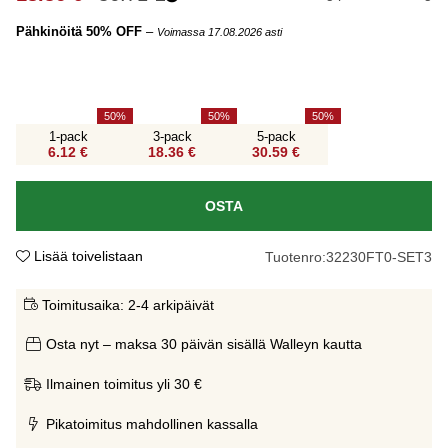
Pähkinöitä 50% OFF
–
Voimassa 17.08.2026 asti
50
50
50
1-pack
3-pack
5-pack
6.12 €
18.36 €
30.59 €
OSTA
Lisää toivelistaan
Tuotenro:
32230FT0-SET3
Toimitusaika:
2-4 arkipäivät
Osta nyt – maksa 30 päivän sisällä Walleyn kautta
Ilmainen toimitus yli 30 €
Pikatoimitus mahdollinen kassalla