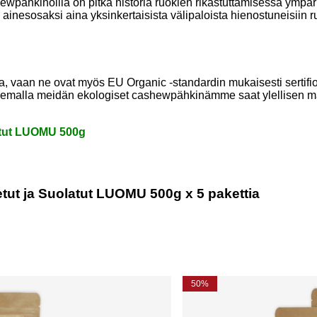
wpähkinöillä on pitkä historia ruokien rikastuttamisessa ympäri
i ainesosaksi aina yksinkertaisista välipaloista hienostuneisiin r
 vaan ne ovat myös EU Organic -standardin mukaisesti sertifioituj
itsemalla meidän ekologiset cashewpähkinämme saat ylellisen m
atut LUOMU 500g
tut ja Suolatut LUOMU 500g x 5 pakettia
50%