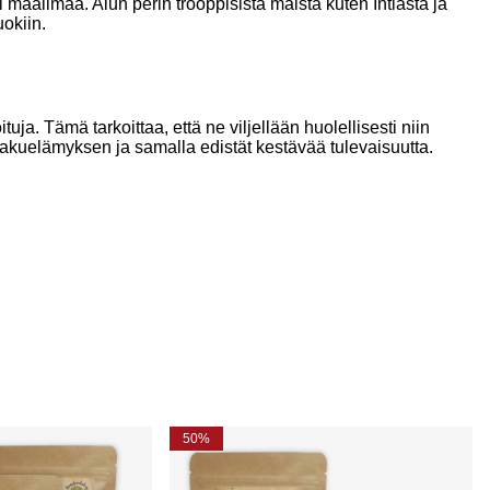
 maailmaa. Alun perin trooppisista maista kuten Intiasta ja
uokiin.
a. Tämä tarkoittaa, että ne viljellään huolellisesti niin
akuelämyksen ja samalla edistät kestävää tulevaisuutta.
50%