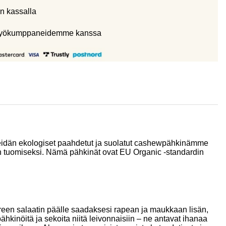
n kassalla
eistyökumppaneidemme kanssa
. Meidän ekologiset paahdetut ja suolatut cashewpähkinämme
maun tuomiseksi. Nämä pähkinät ovat EU Organic -standardin
oreen salaatin päälle saadaksesi rapean ja maukkaan lisän,
hkinöitä ja sekoita niitä leivonnaisiin – ne antavat ihanaa