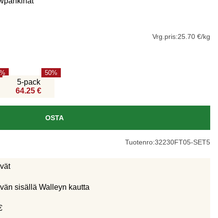
wpähkinät
Vrg.pris:
25.70 €/kg
50
5-pack
64.25 €
OSTA
Tuotenro:
32230FT05-SET5
ivät
vän sisällä Walleyn kautta
€