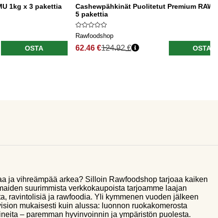
 1kg x 3 pakettia
Cashewpähkinät Puolitetut Premium RAW 
5 pakettia
Rawfoodshop
62.46 €
124.92 €
OSTA
OSTA
aa ja vihreämpää arkea? Silloin Rawfoodshop tarjoaa kaiken
smaiden suurimmista verkkokaupoista tarjoamme laajan
a, ravintolisiä ja rawfoodia. Yli kymmenen vuoden jälkeen
sion mukaisesti kuin alussa: luonnon ruokakomerosta
ineita – paremman hyvinvoinnin ja ympäristön puolesta.