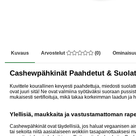
Kuvaus
Arvostelut
(
0
)
Ominaisu
Cashewpähkinät Paahdetut & Suola
Kuvittele kourallinen kevyesti paahdettuja, miedosti suol
ovat juuri sitä! Ne ovat valmiina syötäväksi suoraan pussis
mukaisesti sertifioituja, mikä takaa korkeimman laadun ja
Ylellisiä, maukkaita ja vastustamattoman rape
Cashewpähkinät ovat täydellisiä, jos haluat vegaanisen ain
tai sekoita niitä aasialaiseen wokkiin tasapainottaaksesi 