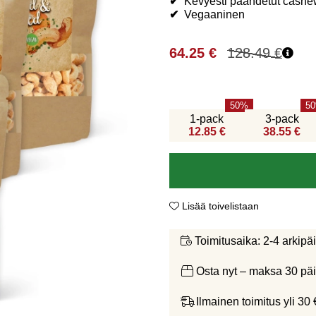
✔
Kevyesti paahdetut cashe
✔
V
egaaninen
64.25
€
128.49
€
50
50
1-pack
3-pack
12.85 €
38.55 €
Lisää toivelistaan
2-4 arkipä
Toimitusaika:
Osta nyt – maksa 30 päi
Ilmainen toimitus yli 30 