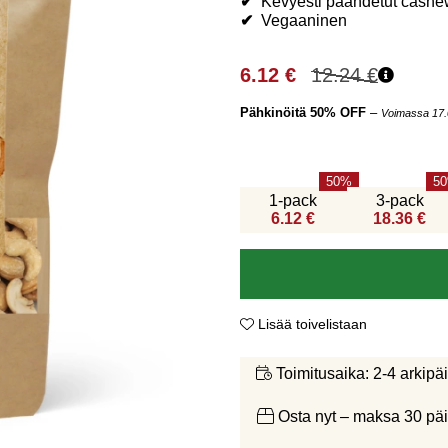
✔
Kevyesti paahdetut cashe
✔
V
egaaninen
6.12
€
12.24
€
Pähkinöitä 50% OFF
–
Voimassa 17.
50
50
1-pack
3-pack
6.12 €
18.36 €
Lisää toivelistaan
2-4 arkipä
Toimitusaika:
Osta nyt – maksa 30 päi