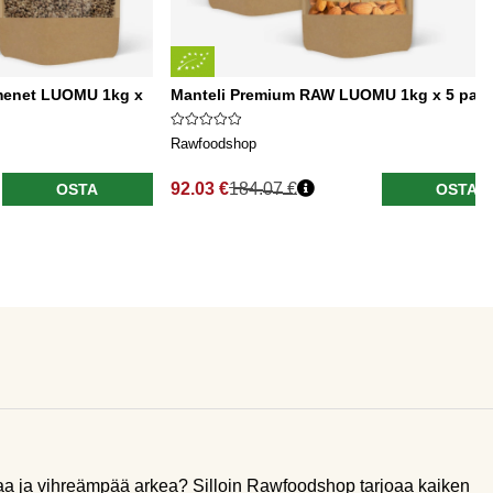
menet LUOMU 1kg x
Manteli Premium RAW LUOMU 1kg x 5 pake
Rawfoodshop
92.03 €
184.07 €
OSTA
OSTA
aa ja vihreämpää arkea? Silloin Rawfoodshop tarjoaa kaiken