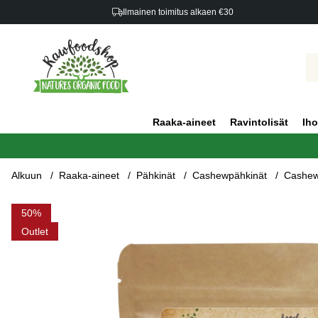
Ilmainen toimitus alkaen €30
Raaka-aineet
Ravintolisät
Iho
Alkuun
Raaka-aineet
Pähkinät
Cashewpähkinät
Cashew
Tuotekuvat Cashewpähkinät Paahdetut ja suolatut LUOMU 20
50
Outlet