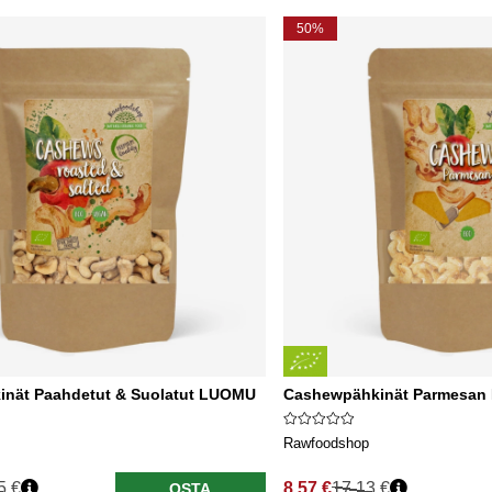
50%
nät Paahdetut & Suolatut LUOMU
Cashewpähkinät Parmesan
Rawfoodshop
5 €
8.57 €
17.13 €
OSTA