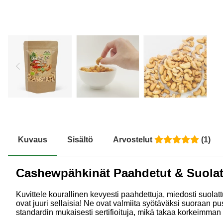
Kuvaus
Sisältö
Arvostelut
(
1
)
Cashewpähkinät Paahdetut & Suola
Kuvittele kourallinen kevyesti paahdettuja, miedosti suol
ovat juuri sellaisia! Ne ovat valmiita syötäväksi suoraan p
standardin mukaisesti sertifioituja, mikä takaa korkeimman