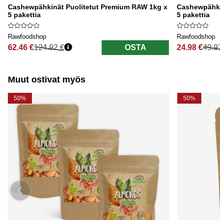
Cashewpähkinät Puolitetut Premium RAW 1kg x
Cashewpähk
5 pakettia
5 pakettia
Rawfoodshop
Rawfoodshop
62.46 €
124.92 €
OSTA
24.98 €
49.9
Normaali hinta
Normaali hi
Muut ostivat myös
50%
50%