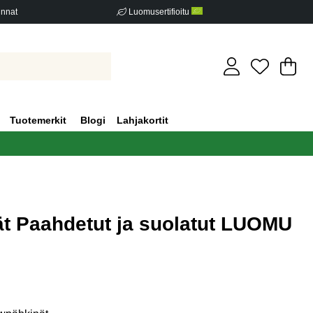
innat
Luomusertifioitu
Os
Mä
.
Tuotemerkit
Blogi
Lahjakortit
t Paahdetut ja suolatut LUOMU
iden määrä 1