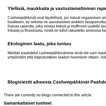
Ylellisiä, maukkaita ja vastustamattoman rape
Cashewpähkinät ovat täydellisiä, jos haluat vegaanisen ai
lisukkeen, tai sekoita ne aasialaiseen wokkiin tasapainott
ihanaa rapeutta, joka nostaa keksit ja muffinssit uudelle t
Intiasta ja Brasiliasta, niistä on tullut rakastettu ainesosa 
Ekologinen laatu, joka tuntuu
Meidän paahdetut cashewpähkinämme eivät ole vain maukkaita
ympäristön että lopputuotteen laadun huomioon ottaen. Va
Blogiviestit aiheesta Cashewpähkinät Paahd
There are currently no blogs connected to this article.
Samankaltaiset tuotteet