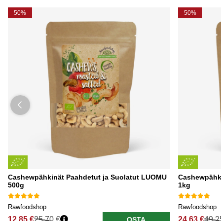
50%
50%
Cashewpähkinät Paahdetut ja Suolatut LUOMU
Cashewpähki
500g
1kg
Rawfoodshop
Rawfoodshop
12.85 €
25.70 €
24.63 €
49.2
OSTA