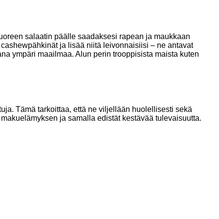
ä tuoreen salaatin päälle saadaksesi rapean ja maukkaan
ashewpähkinät ja lisää niitä leivonnaisiisi – ne antavat
ajana ympäri maailmaa. Alun perin trooppisista maista kuten
. Tämä tarkoittaa, että ne viljellään huolellisesti sekä
makuelämyksen ja samalla edistät kestävää tulevaisuutta.