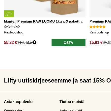
Manteli Premium RAW LUOMU 1kg x 3 pakettia
Premium RA
Rawfoodshop
Rawfoodshop
55.22 €
110.44 €
15.91 €
31.8
OSTA
Liity uutiskirjeeseemme ja saat 15% 
Asiakaspalvelu
Tietoa meistä