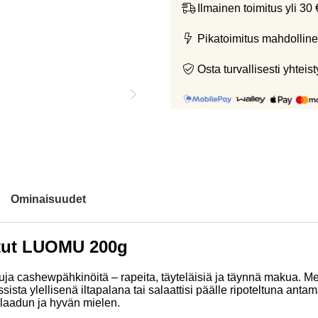
Ilmainen toimitus yli 30 
Pikatoimitus mahdolline
Osta turvallisesti yht
Ominaisuudet
tut LUOMU 200g
attuja cashewpähkinöitä – rapeita, täyteläisiä ja täynnä makua
ussista ylellisenä iltapalana tai salaattisi päälle ripoteltuna a
 laadun ja hyvän mielen.