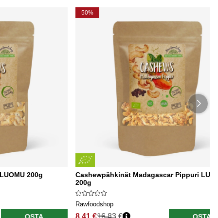
50%
 LUOMU 200g
Cashewpähkinät Madagascar Pippuri LU
200g
Rawfoodshop
8.41 €
16.83 €
OSTA
OSTA