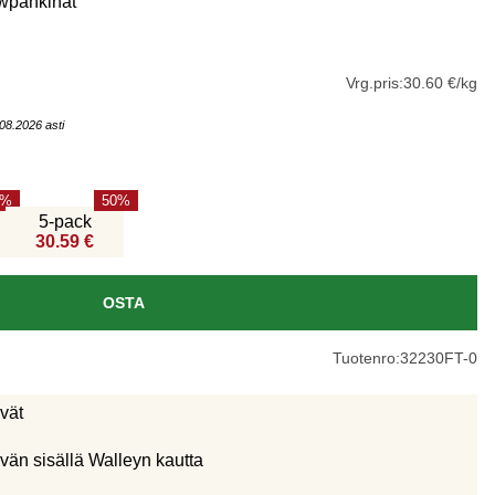
wpähkinät
Vrg.pris:
30.60 €/kg
08.2026 asti
50
5-pack
30.59 €
OSTA
Tuotenro:
32230FT-0
ivät
vän sisällä Walleyn kautta