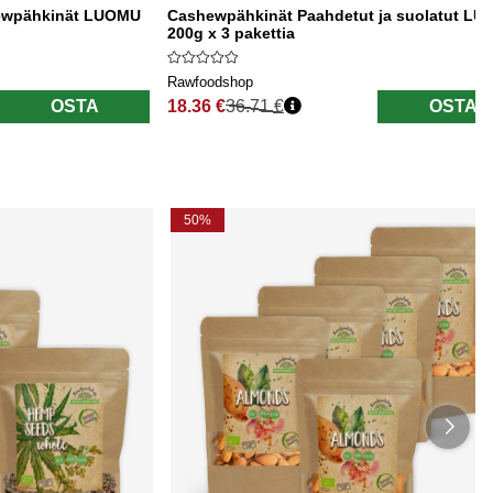
hewpähkinät LUOMU
Cashewpähkinät Paahdetut ja suolatut L
200g x 3 pakettia
Rawfoodshop
OSTA
18.36 €
36.71 €
OSTA
Normaali hinta
50%