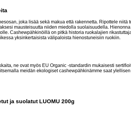
ita
nesosan, joka lisää sekä makua että rakennetta. Ripottele niit
aaksesi mausteisuutta niiden miedolla suolaisuudella. Hienonna c
asolle. Cashewpähkinöillä on pitkä historia ruokalajien rikastutt
kaikessa yksinkertaisista välipaloista hienostuneisiin ruokiin.
, ne ovat myös EU Organic -standardin mukaisesti sertifioituja
litsemalla meidän ekologiset cashewpähkinämme saat ylellisen 
etut ja suolatut LUOMU 200g