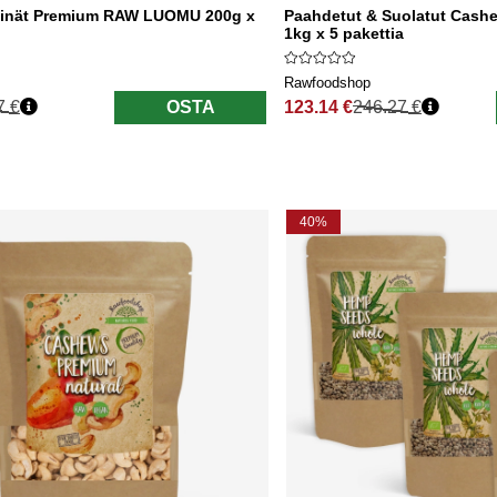
inät Premium RAW LUOMU 200g x
Paahdetut & Suolatut Cas
1kg x 5 pakettia
Rawfoodshop
7 €
OSTA
123.14 €
246.27 €
nta
Normaali hinta
40%