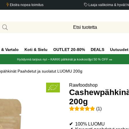
Ekstra nopea toimitus
Laaja valikoima & hyvät h
 & Vartalo
Koti & Sielu
OUTLET 20-80%
DEALS
Uutuudet
Hyödynnä tarjous nyt – KAIKKI pähkinät ja kookosöljyt 50 % OFF 🥜
pähkinät Paahdetut ja suolatut LUOMU 200g
0g
Rawfoodshop
Cashewpähkinä
200g
Keskiarvoluokitus 5 / 5 Arvio
(
1
)
✔
100% LUOMU