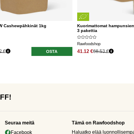
W Cashewpähkinät 1kg
Kuorimattomat hampunsie
3 pakettia
Rawfoodshop
2 €
41.12 €
68.53 €
OSTA
OFF!
Seuraa meitä
Tämä on Rawfoodshop
Haluatko elää luonnollisemp
Facebook