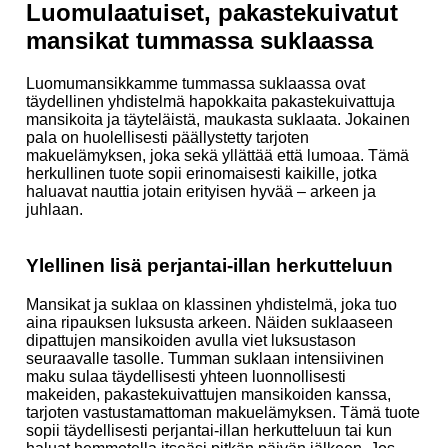
Luomulaatuiset, pakastekuivatut
mansikat tummassa suklaassa
Luomumansikkamme tummassa suklaassa ovat
täydellinen yhdistelmä hapokkaita pakastekuivattuja
mansikoita ja täyteläistä, maukasta suklaata. Jokainen
pala on huolellisesti päällystetty tarjoten
makuelämyksen, joka sekä yllättää että lumoaa. Tämä
herkullinen tuote sopii erinomaisesti kaikille, jotka
haluavat nauttia jotain erityisen hyvää – arkeen ja
juhlaan.
Ylellinen lisä perjantai-illan herkutteluun
Mansikat ja suklaa on klassinen yhdistelmä, joka tuo
aina ripauksen luksusta arkeen. Näiden suklaaseen
dipattujen mansikoiden avulla viet luksustason
seuraavalle tasolle. Tumman suklaan intensiivinen
maku sulaa täydellisesti yhteen luonnollisesti
makeiden, pakastekuivattujen mansikoiden kanssa,
tarjoten vastustamattoman makuelämyksen. Tämä tuote
sopii täydellisesti perjantai-illan herkutteluun tai kun