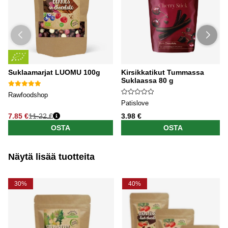
Suklaamarjat LUOMU 100g
Kirsikkatikut Tummassa
Suklaassa 80 g
Rawfoodshop
Patislove
7.85 €
11.22 €
3.98 €
OSTA
OSTA
Näytä lisää tuotteita
30%
40%