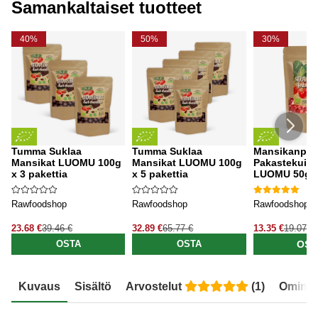
Samankaltaiset tuotteet
40%
50%
30%
Tumma Suklaa
Tumma Suklaa
Mansikanpal
Mansikat LUOMU 100g
Mansikat LUOMU 100g
Pakastekuiva
x 3 pakettia
x 5 pakettia
LUOMU 50g
Rawfoodshop
Rawfoodshop
Rawfoodshop
23.68 €
39.46 €
32.89 €
65.77 €
13.35 €
19.07 €
OST
OSTA
OSTA
Kuvaus
Sisältö
Arvostelut
(
1
)
Ominai