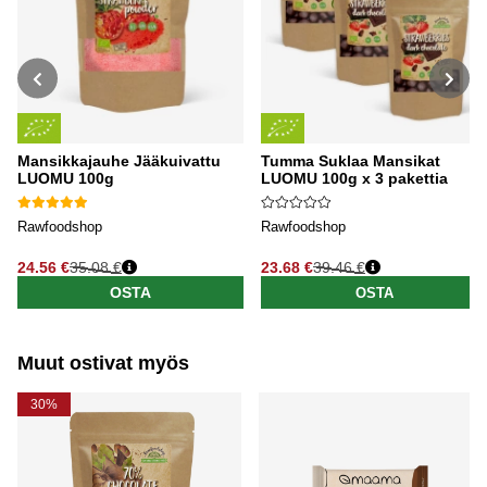
Mansikkajauhe Jääkuivattu
Tumma Suklaa Mansikat
LUOMU 100g
LUOMU 100g x 3 pakettia
Rawfoodshop
Rawfoodshop
24.56 €
35.08 €
23.68 €
39.46 €
Normaali hinta
Normaali hinta
OSTA
OSTA
Muut ostivat myös
30%