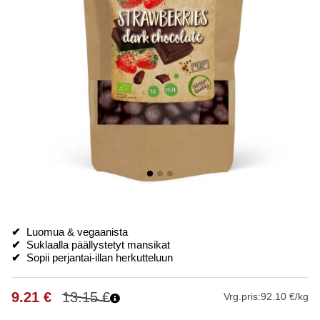
✔
Luomua & vegaanista
✔
Suklaalla päällystetyt mansikat
✔
Sopii perjantai-illan herkutteluun
9.21
€
13.15
€
Vrg.pris:
92.10 €/kg