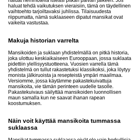
haluat hemmotella itseäsi pitkän päivän jälkeen. Jos
haluat tehdä vaikutuksen vieraisiin, tämä on täydellinen
vaihtoehto tarjoiltavaksi juhlissa. Tilaisuudesta
riippumatta, nämä suklaaseen dipatut mansikat ovat
vaikeita vastustaa.
Makuja historian varrelta
Mansikoiden ja suklaan yhdistelmällä on pitkä historia,
joka ulottuu keskiaikaiseen Eurooppaan, jossa suklaata
pidettiin ylellisyystuotteena. Vuosien varrella tämä
yhdistelmä on tullut rakastetuksi klassikoksi, joka löytyy
monista jälkiruoista ja resepteistä ympäri maailmaa.
Versiomme, jossa käytämme pakastekuivattuja
mansikoita, vie tämän perinteen uudelle tasolle.
Pakastekuivaus säilyttää mansikoiden luonnollisen
maun samalla kun ne saavat ihanan rapean
koostumuksen.
Näin voit käyttää mansikoita tummassa
suklaassa
Mansikat tummassa suklaassa eivät ole vain herkullisia