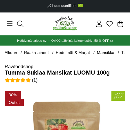
Luomusertifioitu
Ost
Mää
.
Hyödynnä tarjous nyt – KAIKKI pähkinät ja kookosöljyt 50 % OFF 🥜
Alkuun
Raaka-aineet
Hedelmät & Marjat
Mansikka
Tum
Rawfoodshop
Tumma Suklaa Mansikat LUOMU 100g
Keskiarvoluokitus 5 / 5 Arvioiden määrä 1
(
1
)
Tuotekuvat Tumma Suklaa Mansikat LUOMU 100g
30
Outlet