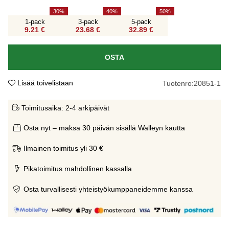
30
40
50
1-pack
3-pack
5-pack
9.21 €
23.68 €
32.89 €
OSTA
Lisää toivelistaan
Tuotenro:
20851-1
Toimitusaika:
2-4 arkipäivät
Osta nyt – maksa 30 päivän sisällä Walleyn kautta
Ilmainen toimitus yli 30 €
Pikatoimitus mahdollinen kassalla
Osta turvallisesti yhteistyökumppaneidemme kanssa