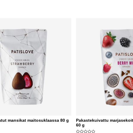
tut mansikat maitosuklaassa 80 g
Pakastekuivattu marjasekoi
60 g