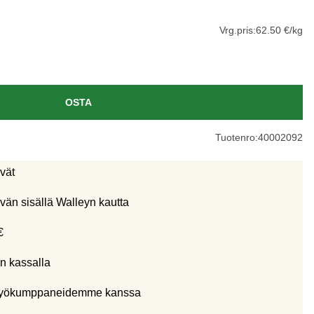
Vrg.pris:
62.50 €/kg
OSTA
Tuotenro:
40002092
ivät
vän sisällä Walleyn kautta
€
n kassalla
eistyökumppaneidemme kanssa