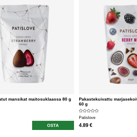
atut mansikat maitosuklaassa 80 g
Pakastekuivattu marjasekoi
60 g
Patislove
4.89 €
OSTA