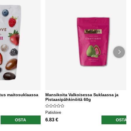
tus maitosuklaassa
Mansikoita Valkoisessa Suklaassa ja
Pistaasipähkinöitä 60g
Patislove
6.83 €
OSTA
OSTA