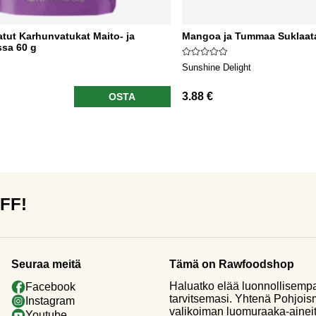
tut Karhunvatukat Maito- ja
Mangoa ja Tummaa Suklaat
ssa 60 g
Sunshine Delight
3.88 €
OSTA
OFF!
Seuraa meitä
Tämä on Rawfoodshop
Haluatko elää luonnollisemp
Facebook
tarvitsemasi. Yhtenä Pohjoi
Instagram
valikoiman luomuraaka-aineit
Youtube