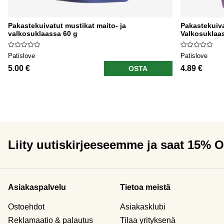
Pakastekuivatut mustikat maito- ja
Pakastekuiva
valkosuklaassa 60 g
Valkosuklaa
Patislove
Patislove
5.00 €
4.89 €
OSTA
Liity uutiskirjeeseemme ja saat 15% 
Asiakaspalvelu
Tietoa meistä
Ostoehdot
Asiakasklubi
Reklamaatio & palautus
Tilaa yrityksenä