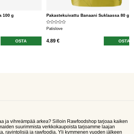
a 100 g
Pakastekuivattu Banaani Suklaassa 80 g
Patislove
4.89 €
OSTA
OSTA
aa ja vihreämpää arkea? Silloin Rawfoodshop tarjoaa kaiken
smaiden suurimmista verkkokaupoista tarjoamme laajan
a, ravintolisiä ja rawfoodia. Yli kymmenen vuoden jälkeen