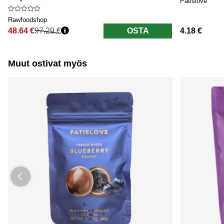
Patislove
Rawfoodshop
48.64 €
97.29 €
OSTA
4.18 €
Normaali hinta
Muut ostivat myös