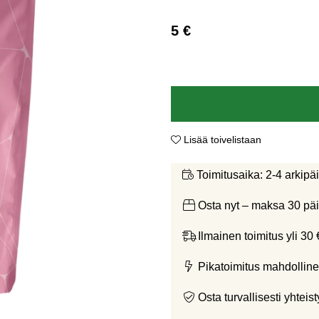
5
€
Lisää toivelistaan
2-4 arkipä
Toimitusaika:
Osta nyt – maksa 30 päi
Ilmainen toimitus yli 30 
Pikatoimitus mahdolline
Osta turvallisesti yht