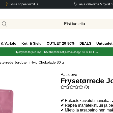
Ekstra nopea toimitus
Laaja valikoima & hyvät h
 & Vartalo
Koti & Sielu
OUTLET 20-80%
DEALS
Uutuudet
Hyödynnä tarjous nyt – KAIKKI pähkinät ja kookosöljyt 50 % OFF 🥜
etørrede Jordbær i Hvid Chokolade 80 g
Patislove
Frysetørrede J
Keskiarvoluokitus 0 / 5 Arvio
(
0
)
✔
Pakastekuivatut mansikat v
✔
Rapea marjatekstuuri ja p
✔
Mieto ja tasapainoinen ma