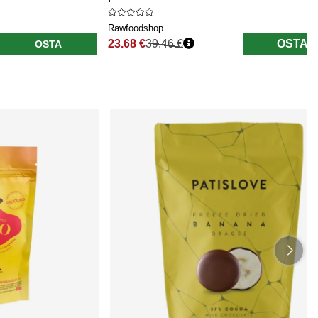
Rawfoodshop
23.68 €
39.46 €
OSTA
OSTA
Normaali hinta