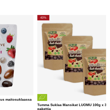
40%
tus maitosuklaassa
Tumma Suklaa Mansikat LUOMU 100g x 3
pakettia