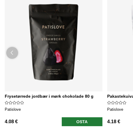
Frysetørrede jordbær i mørk chokolade 80 g
Pakastekuiv
Patislove
Patislove
4.08 €
4.18 €
OSTA