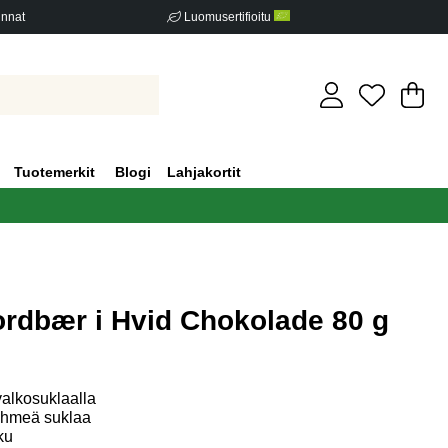
innat
Luomusertifioitu
Os
Mä
.
Tuotemerkit
Blogi
Lahjakortit
ordbær i Hvid Chokolade 80 g
iden määrä 0
alkosuklaalla
ehmeä suklaa
ku