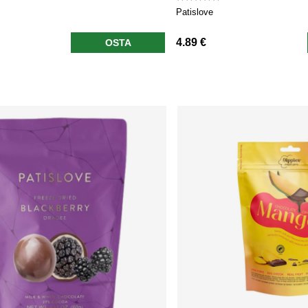
Patislove
4.89 €
OSTA