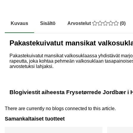
Kuvaus
Sisältö
Arvostelut
(
0
)
Pakastekuivatut mansikat valkosukl
Pakastekuivatut mansikat valkosuklaassa yhdistävät marjo
rapeutta, joka kohtaa pehmeän valkosuklaan tasapainoisess
arvostetuksi lahjaksi.
Blogiviestit aiheesta Frysetørrede Jordbær i
There are currently no blogs connected to this article.
Samankaltaiset tuotteet