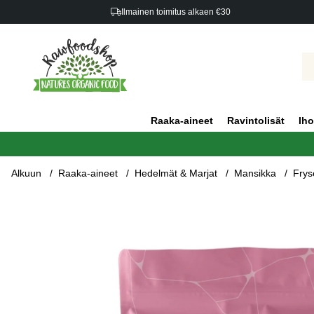
Ilmainen toimitus alkaen €30
Raaka-aineet
Ravintolisät
Iho
Alkuun
Raaka-aineet
Hedelmät & Marjat
Mansikka
Frys
Tuotekuvat Frysetørrede Jordbær i Hvid Chokolade 80 g