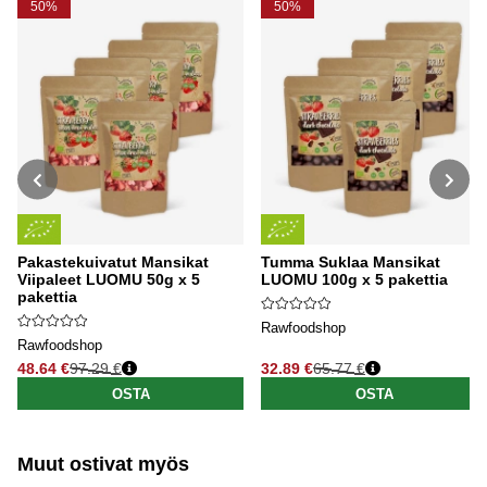
50%
50%
Pakastekuivatut Mansikat
Tumma Suklaa Mansikat
Viipaleet LUOMU 50g x 5
LUOMU 100g x 5 pakettia
pakettia
Rawfoodshop
Rawfoodshop
48.64 €
97.29 €
32.89 €
65.77 €
Normaali hinta
Normaali hinta
OSTA
OSTA
Muut ostivat myös