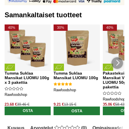
Samankaltaiset tuotteet
40%
30%
40%
Tumma Suklaa
Tumma Suklaa
Pakastekuiva
Mansikat LUOMU 100g
Mansikat LUOMU 100g
Mansikat Viip
x 3 pakettia
LUOMU 50g x
pakettia
Rawfoodshop
Rawfoodshop
Rawfoodshop
23.68 €
39.46 €
9.21 €
13.15 €
35.06 €
58.43 €
OSTA
OSTA
OST
Kuvaus
Arvostelut
(
0
)
Ominaisuudet