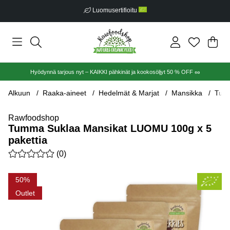
Ilmainen toimitus alkaen €30
Ost
Mää
.
Hyödynnä tarjous nyt – KAIKKI pähkinät ja kookosöljyt 50 % OFF 🥜
Alkuun
Raaka-aineet
Hedelmät & Marjat
Mansikka
Tumm
Rawfoodshop
Tumma Suklaa Mansikat LUOMU 100g x 5
pakettia
Keskiarvoluokitus 0 / 5 Arvioiden määrä 0
(
0
)
Tuotekuvat Tumma Suklaa Mansikat LUOMU 100g x 5 pakettia
50
Outlet