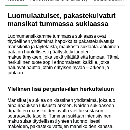
Luomulaatuiset, pakastekuivatut
mansikat tummassa suklaassa
Luomumansikkamme tummassa suklaassa ovat
täydellinen yhdistelmä hapokkaita pakastekuivattuja
mansikoita ja täyteläistä, maukasta suklaata. Jokainen
pala on huolellisesti päällystetty tarjoten
makuelämyksen, joka sekä yllättää että lumoaa. Tämä
herkullinen tuote sopii erinomaisesti kaikille, jotka
haluavat nauttia jotain erityisen hyvää – arkeen ja
juhlaan.
Ylellinen lisä perjantai-illan herkutteluun
Mansikat ja suklaa on klassinen yhdistelmä, joka tuo
aina ripauksen luksusta arkeen. Näiden suklaaseen
dipattujen mansikoiden avulla viet luksustason
seuraavalle tasolle. Tumman suklaan intensiivinen
maku sulaa täydellisesti yhteen luonnollisesti
makeiden, pakastekuivattujen mansikoiden kanssa,