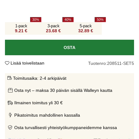
30
40
50
1-pack
3-pack
5-pack
9.21 €
23.68 €
32.89 €
OSTA
Lisää toivelistaan
Tuotenro:
208511-SET5
Toimitusaika:
2-4 arkipäivät
Osta nyt – maksa 30 päivän sisällä Walleyn kautta
Ilmainen toimitus yli 30 €
Pikatoimitus mahdollinen kassalla
Osta turvallisesti yhteistyökumppaneidemme kanssa