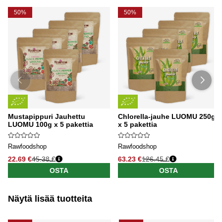
50%
50%
Mustapippuri Jauhettu
Chlorella-jauhe LUOMU 250g
LUOMU 100g x 5 pakettia
x 5 pakettia
Rawfoodshop
Rawfoodshop
22.69 €
45.38 €
63.23 €
126.45 €
OSTA
OSTA
Näytä lisää tuotteita