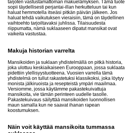
tarjoten vastustamattoman makuelämyksen. Tämä tuote
sopii täydellisesti perjantai-illan herkutteluun tai kun
haluat hemmotella itseäsi pitkän päivän jälkeen. Jos
haluat tehdä vaikutuksen vieraisiin, tämä on täydellinen
vaihtoehto tarjoiltavaksi juhlissa. Tilaisuudesta
riippumatta, nämä suklaaseen dipatut mansikat ovat
vaikeita vastustaa.
Makuja historian varrelta
Mansikoiden ja suklaan yhdistelmällä on pitkä historia,
joka ulottuu keskiaikaiseen Eurooppaan, jossa suklaata
pidettiin ylellisyystuotteena. Vuosien varrella tämä
yhdistelmä on tullut rakastetuksi klassikoksi, joka löytyy
monista jälkiruoista ja resepteistä ympäri maailmaa.
Versiomme, jossa käytämme pakastekuivattuja
mansikoita, vie tämän perinteen uudelle tasolle.
Pakastekuivaus säilyttää mansikoiden luonnollisen
maun samalla kun ne saavat ihanan rapean
koostumuksen.
Näin voit käyttää mansikoita tummassa