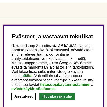
Asiakaspalvelu
Evästeet ja vastaavat tekniikat
Tietoa meistä
Rawfoodshop Scandinavia AB käyttää evästeitä
parantaakseen käyttökokemustasi, näyttääkseen
sinulle relevanttia markkinointia ja
Seuraa meitä
analysoidakseen verkkosivuston liikennettä.
Me ja kumppanimme, kuten Google, käytämme
evästeitä mainontaan ja tilastollisiin tarkoituksiin.
Tämä on Rawfoodshop
Voit lukea lisää siitä, miten Google käyttää
tietoja
täältä
.
Voit milloin tahansa muuttaa
evästeasetuksiasi ”Asetukset”-painikkeen kautta.
Finland
Lisätietoa löydät
tietosuojakäytännöstämme
ja
evästekäytännöstämme.
Asetukset
Hyväksy ja sulje
Copyright © 2025 Rawfoodshop Scandinavia AB