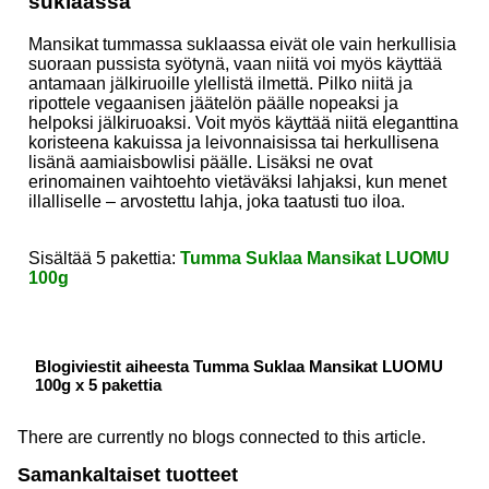
suklaassa
Mansikat tummassa suklaassa eivät ole vain herkullisia
suoraan pussista syötynä, vaan niitä voi myös käyttää
antamaan jälkiruoille ylellistä ilmettä. Pilko niitä ja
ripottele vegaanisen jäätelön päälle nopeaksi ja
helpoksi jälkiruoaksi. Voit myös käyttää niitä eleganttina
koristeena kakuissa ja leivonnaisissa tai herkullisena
lisänä aamiaisbowlisi päälle. Lisäksi ne ovat
erinomainen vaihtoehto vietäväksi lahjaksi, kun menet
illalliselle – arvostettu lahja, joka taatusti tuo iloa.
Sisältää 5 pakettia:
Tumma Suklaa Mansikat LUOMU
100g
Blogiviestit aiheesta Tumma Suklaa Mansikat LUOMU
100g x 5 pakettia
There are currently no blogs connected to this article.
Samankaltaiset tuotteet