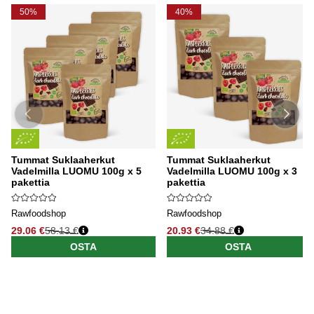
50%
40%
Tummat Suklaaherkut
Tummat Suklaaherkut
Vadelmilla LUOMU 100g x 5
Vadelmilla LUOMU 100g x 3
pakettia
pakettia
Rawfoodshop
Rawfoodshop
29.06 €
58.13 €
20.93 €
34.88 €
OSTA
OSTA