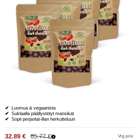
✔
Luomua & vegaanista
✔
Suklaalla päällystetyt mansikat
✔
Sopii perjantai-illan herkutteluun
32.89
€
65.77
€
Vrg.pris: