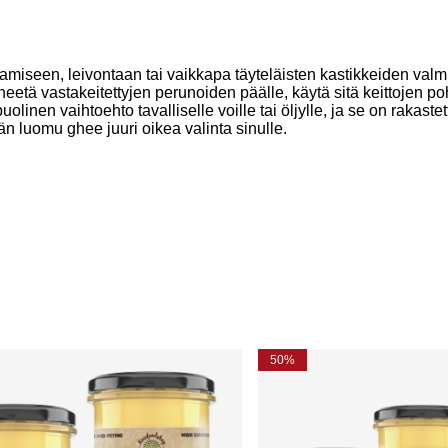
tamiseen, leivontaan tai vaikkapa täyteläisten kastikkeiden val
tä vastakeitettyjen perunoiden päälle, käytä sitä keittojen pohj
linen vaihtoehto tavalliselle voille tai öljylle, ja se on rakaste
n luomu ghee juuri oikea valinta sinulle.
50%