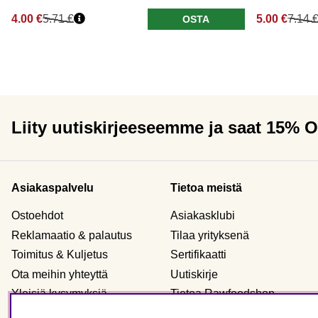
4.00 €
5.71 €
5.00 €
7.14 
OSTA
Liity uutiskirjeeseemme ja saat 15% 
Asiakaspalvelu
Tietoa meistä
Ostoehdot
Asiakasklubi
Reklamaatio & palautus
Tilaa yrityksenä
Toimitus & Kuljetus
Sertifikaatti
Ota meihin yhteyttä
Uutiskirje
Yleisiä kysymyksiä
Tietoa Rawfoodshop
Evästeet
Meidän myymälämme