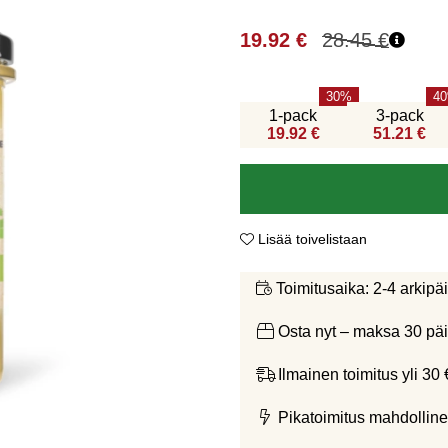
19.92
€
28.45
€
30
40
1-pack
3-pack
19.92 €
51.21 €
Lisää toivelistaan
2-4 arkipä
Toimitusaika:
Osta nyt – maksa 30 päi
Ilmainen toimitus yli 30 
Pikatoimitus mahdolline