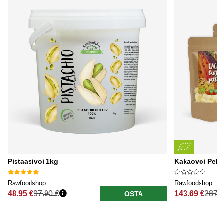
Pistaasivoi 1kg
Kakaovoi Pel
Rawfoodshop
Rawfoodshop
48.95 €
97.90 €
143.69 €
287
OSTA
Normaali hinta
Normaali hi