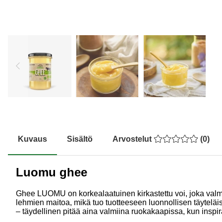
Kuvaus
Sisältö
Arvostelut
(
0
)
Luomu ghee
Ghee LUOMU on korkealaatuinen kirkastettu voi, joka valmist
lehmien maitoa, mikä tuo tuotteeseen luonnollisen täyteläis
– täydellinen pitää aina valmiina ruokakaapissa, kun inspir