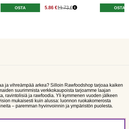
5.86 €
11.73 €
OSTA
OSTA
aa ja vihreämpää arkea? Silloin Rawfoodshop tarjoaa kaiken
smaiden suurimmista verkkokaupoista tarjoamme laajan
a, ravintolisiä ja rawfoodia. Yli kymmenen vuoden jälkeen
sion mukaisesti kuin alussa: luonnon ruokakomerosta
ineita – paremman hyvinvoinnin ja ympäristön puolesta.