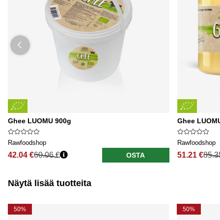
Ghee LUOMU 900g
Ghee LUOMU 
Rawfoodshop
Rawfoodshop
42.04 €
60.06 €
51.21 €
85.3
OSTA
Näytä lisää tuotteita
50%
50%