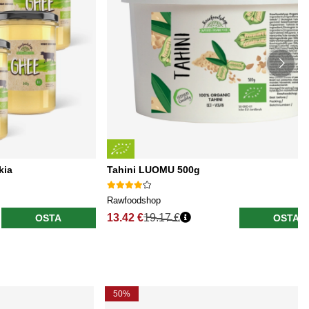
kia
Tahini LUOMU 500g
Rawfoodshop
13.42 €
19.17 €
OSTA
OSTA
50%