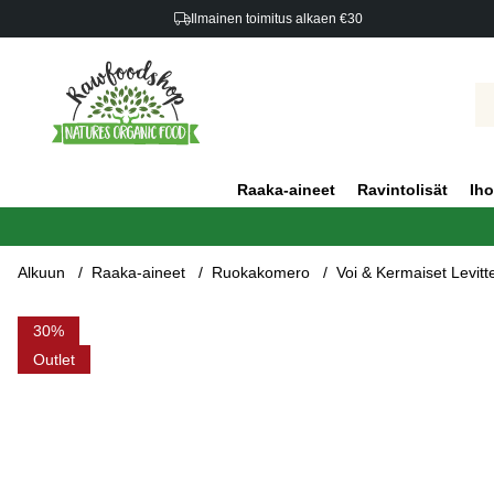
Ilmainen toimitus alkaen €30
Raaka-aineet
Ravintolisät
Iho
Alkuun
Raaka-aineet
Ruokakomero
Voi & Kermaiset Levitt
Tuotekuvat Ghee LUOMU 360g
30
Outlet