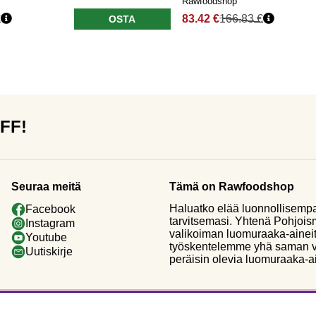
Rawfoodshop
€
83.42 €
166.83 €
OSTA
OFF!
Seuraa meitä
Tämä on Rawfoodshop
Haluatko elää luonnollisemp
Facebook
tarvitsemasi. Yhtenä Pohjoi
Instagram
valikoiman luomuraaka-aineit
Youtube
työskentelemme yhä saman vi
Uutiskirje
peräisin olevia luomuraaka-a