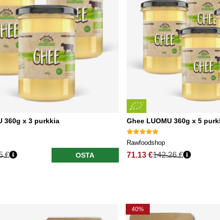
360g x 3 purkkia
Ghee LUOMU 360g x 5 purk
Rawfoodshop
5 €
71.13 €
142.26 €
OSTA
40%