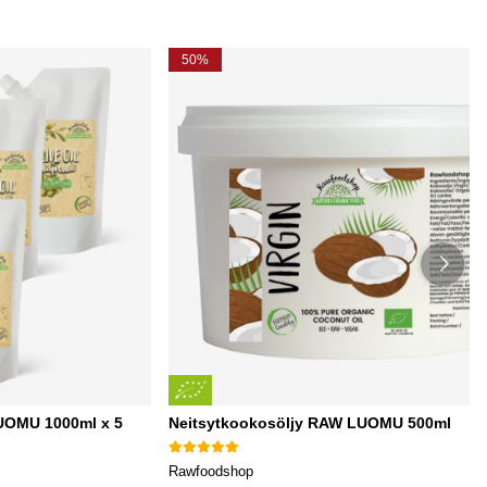
50%
 LUOMU 1000ml x 5
Neitsytkookosöljy RAW LUOMU 500ml
Rawfoodshop