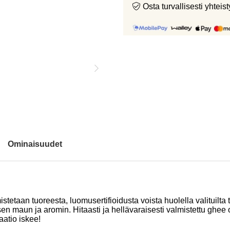
Osta turvallisesti yht
Ominaisuudet
etaan tuoreesta, luomusertifioidusta voista huolella valituilta
en maun ja aromin. Hitaasti ja hellävaraisesti valmistettu ghee 
aatio iskee!