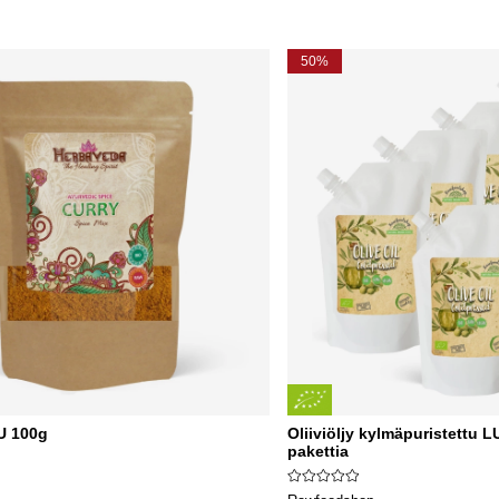
50%
U 100g
Oliiviöljy kylmäpuristettu
pakettia