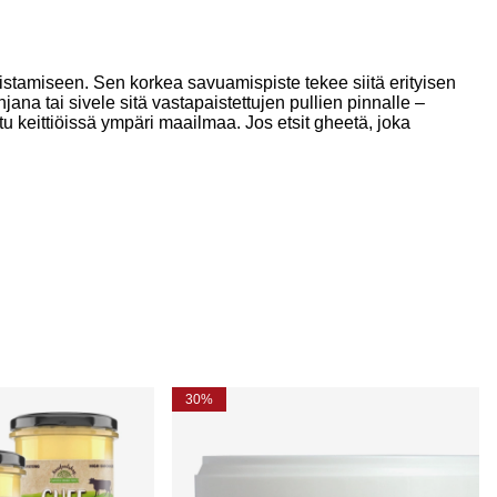
mistamiseen. Sen korkea savuamispiste tekee siitä erityisen
ana tai sivele sitä vastapaistettujen pullien pinnalle –
ttu keittiöissä ympäri maailmaa. Jos etsit gheetä, joka
30%