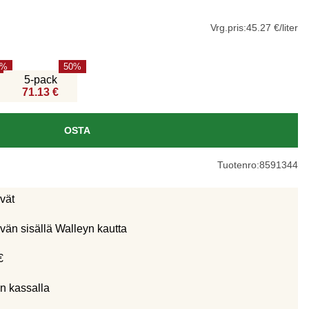
Vrg.pris:
45.27 €/liter
50
5-pack
71.13 €
OSTA
Tuotenro:
8591344
ivät
vän sisällä Walleyn kautta
€
n kassalla