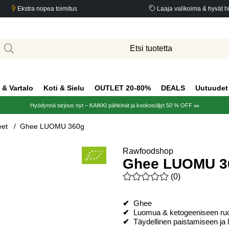
Ekstra nopea toimitus
Laaja valikoima & hyvät h
 & Vartalo
Koti & Sielu
OUTLET 20-80%
DEALS
Uutuudet
Hyödynnä tarjous nyt – KAIKKI pähkinät ja kookosöljyt 50 % OFF 🥜
eet
Ghee LUOMU 360g
Rawfoodshop
Ghee LUOMU 3
Keskiarvoluokitus 0 / 5 Arvio
(
0
)
✔
Ghee
✔
Luomua & ketogeeniseen ruo
✔
Täydellinen paistamiseen ja 