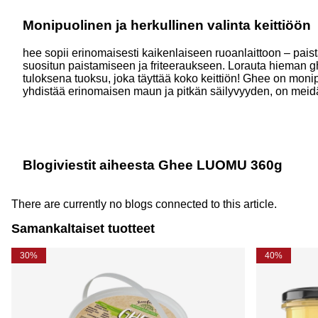
Monipuolinen ja herkullinen valinta keittiöön
hee sopii erinomaisesti kaikenlaiseen ruoanlaittoon – pais
suositun paistamiseen ja friteeraukseen. Lorauta hieman ghee
tuloksena tuoksu, joka täyttää koko keittiön! Ghee on monipuo
yhdistää erinomaisen maun ja pitkän säilyvyyden, on meidä
Blogiviestit aiheesta Ghee LUOMU 360g
There are currently no blogs connected to this article.
Samankaltaiset tuotteet
30%
40%