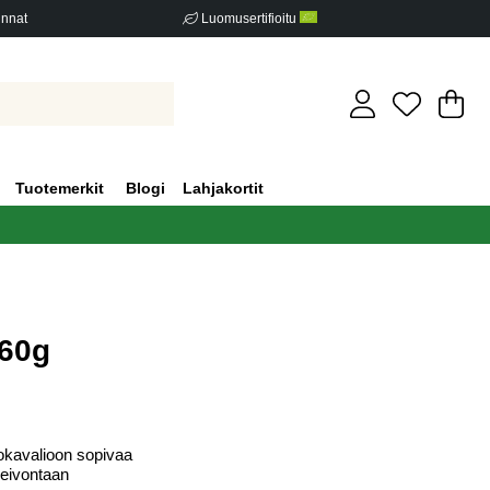
innat
Luomusertifioitu
Os
Mä
.
Tuotemerkit
Blogi
Lahjakortit
60g
iden määrä 0
kavalioon sopivaa
leivontaan