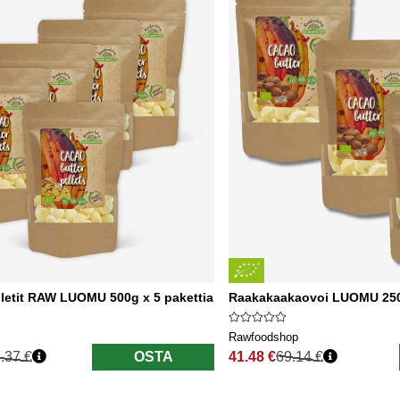
letit RAW LUOMU 500g x 5 pakettia
Raakakaakaovoi LUOMU 250g
Rawfoodshop
.37 €
OSTA
41.48 €
69.14 €
nta
Normaali hinta