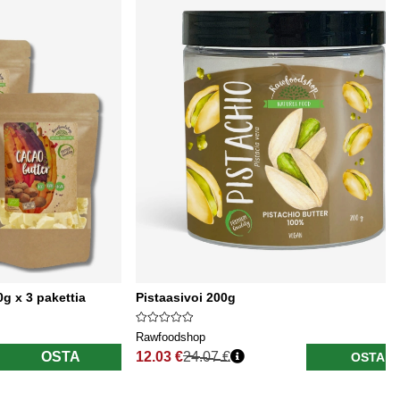
 x 3 pakettia
Pistaasivoi 200g
Rawfoodshop
OSTA
12.03 €
24.07 €
OSTA
Normaali hinta