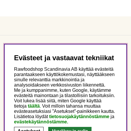
Asiakaspalvelu
Evästeet ja vastaavat tekniikat
Tietoa meistä
Rawfoodshop Scandinavia AB käyttää evästeitä
parantaakseen käyttökokemustasi, näyttääkseen
sinulle relevanttia markkinointia ja
Seuraa meitä
analysoidakseen verkkosivuston liikennettä.
Me ja kumppanimme, kuten Google, käytämme
evästeitä mainontaan ja tilastollisiin tarkoituksiin.
Tämä on Rawfoodshop
Voit lukea lisää siitä, miten Google käyttää
tietoja
täältä
.
Voit milloin tahansa muuttaa
evästeasetuksiasi ”Asetukset”-painikkeen kautta.
Finland
Lisätietoa löydät
tietosuojakäytännöstämme
ja
evästekäytännöstämme.