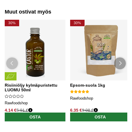
Muut ostivat myös
30%
30%
Risiiniöljy kylmäpuristettu
Epsom-suola 1kg
LUOMU 50ml
Rawfoodshop
Rawfoodshop
4.14 €
5.91 €
6.35 €
9.08 €
OSTA
OSTA