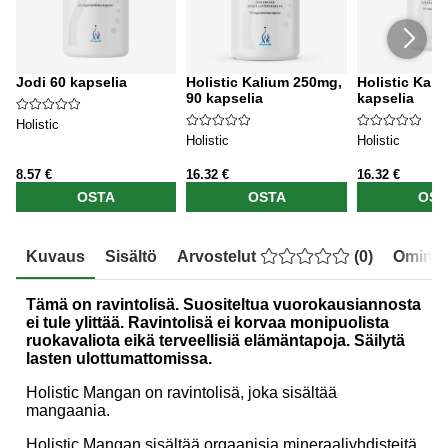
Jodi 60 kapselia
Holistic Kalium 250mg,
Holistic Kals
90 kapselia
kapselia
Holistic
Holistic
Holistic
8.57 €
16.32 €
16.32 €
OSTA
OSTA
OST
Kuvaus
Sisältö
Arvostelut
(
0
)
Ominai
Tämä on ravintolisä. Suositeltua vuorokausiannosta
ei tule ylittää. Ravintolisä ei korvaa monipuolista
ruokavaliota eikä terveellisiä elämäntapoja. Säilytä
lasten ulottumattomissa.
Holistic Mangan on ravintolisä, joka sisältää
mangaania.
Holistic Mangan sisältää orgaanisia mineraaliyhdisteitä,