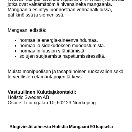
jotka ovat välttämättömiä hivenaineita mangaania.
Mangaania esiintyy luonnostaan vehnänalkioissa,
pähkinöissä ja siemenissä.
Mangaani edistää:
normaalia energia-aineenvaihduntaa.
normaalia sidekudoksen muodostumista.
normaalin luuston ylläpitämistä.
solujen suojaamista hapettumisstressiltä.
Muista monipuolisen ja tasapainoisen ruokavalion sekä
terveellisten elämäntapojen tärkeys.
Vastuullinen Kuluttajakontakti:
Holistic Sweden AB
Osoite: Litiumgatan 10, 602 23 Norrköping
Blogiviestit aiheesta Holistic Mangaani 90 kapselia