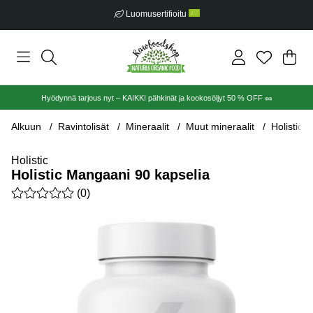
Luomusertifioitu
Ost
Mää
.
Hyödynnä tarjous nyt – KAIKKI pähkinät ja kookosöljyt 50 % OFF 🥜
Alkuun
Ravintolisät
Mineraalit
Muut mineraalit
Holistic 
Holistic
Holistic Mangaani 90 kapselia
Keskiarvoluokitus 0 / 5 Arvioiden määrä 0
(
0
)
Tuotekuvat Holistic Mangaani 90 kapselia