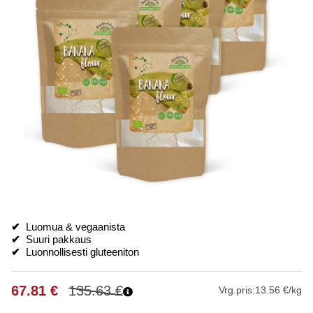
✔
Luomua & vegaanista
✔
Suuri pakkaus
✔
Luonnollisesti gluteeniton
67.81
€
135.63
€
Vrg.pris:
13.56 €/kg