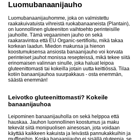
Luomubanaanijauho
Luomubanaanijauhomme, joka on valmistettu
raakakuivatuista vihreistä ruokabanaaneista (Plantain),
on luonnollinen gluteeniton vaihtoehto perinteisille
jauhoille. Tämä vegaaninen jauho on sekä
raakaravintoa että EU Organic-sertifioitu, mikä takaa
korkean laadun. Miedon makunsa ja hienon
koostumuksensa ansiosta banaanijauho voi korvata
perinteiset jauhot monissa resepteissä, mikä tekee siitä
erinomaisen valinnan sinulle, joka haluat leipoa
gluteenittomasti tai kokeilla jotain uutta keittiössä. Tilaa
kotiin banaanijauhoa suurpakkaus - osta enemmän,
säästä enemmän!
Leivotko gluteenittomasti? Kokeile
banaanijauhoa
Leipominen banaanijauholla on sekä helppoa että
hauskaa. Jauhon luonnollinen koostumus ja maku
tekevät siitä monipuolisen ainesosan, jota voidaan
käyttää kaikkeen kakuista ja leivästä pannukakkuihin ja
muffineihin. Koska banaanijauho ei sisällä gluteenia, se