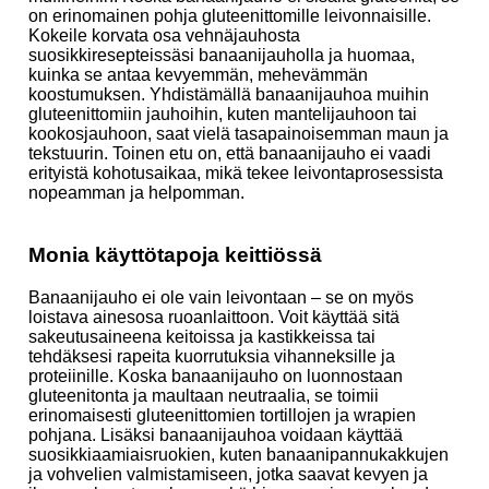
on erinomainen pohja gluteenittomille leivonnaisille.
Kokeile korvata osa vehnäjauhosta
suosikkiresepteissäsi banaanijauholla ja huomaa,
kuinka se antaa kevyemmän, mehevämmän
koostumuksen. Yhdistämällä banaanijauhoa muihin
gluteenittomiin jauhoihin, kuten mantelijauhoon tai
kookosjauhoon, saat vielä tasapainoisemman maun ja
tekstuurin. Toinen etu on, että banaanijauho ei vaadi
erityistä kohotusaikaa, mikä tekee leivontaprosessista
nopeamman ja helpomman.
Monia käyttötapoja keittiössä
Banaanijauho ei ole vain leivontaan – se on myös
loistava ainesosa ruoanlaittoon. Voit käyttää sitä
sakeutusaineena keitoissa ja kastikkeissa tai
tehdäksesi rapeita kuorrutuksia vihanneksille ja
proteiinille. Koska banaanijauho on luonnostaan
gluteenitonta ja maultaan neutraalia, se toimii
erinomaisesti gluteenittomien tortillojen ja wrapien
pohjana. Lisäksi banaanijauhoa voidaan käyttää
suosikkiaamiaisruokien, kuten banaanipannukakkujen
ja vohvelien valmistamiseen, jotka saavat kevyen ja