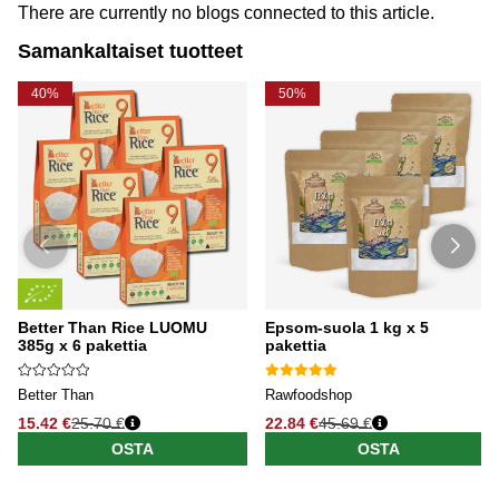
There are currently no blogs connected to this article.
Samankaltaiset tuotteet
40%
50%
Better Than Rice LUOMU
Epsom-suola 1 kg x 5
385g x 6 pakettia
pakettia
Better Than
Rawfoodshop
15.42 €
25.70 €
22.84 €
45.69 €
OSTA
OSTA