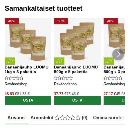
Samankaltaiset tuotteet
40%
50%
40%
Banaanijauho LUOMU
Banaanijauho LUOMU
Banaanijau
1kg x 3 pakettia
500g x 5 pakettia
500g x 3 pake
Rawfoodshop
Rawfoodshop
Rawfoodshop
48.83 €
81.38 €
37.73 €
75.46 €
27.17 €
45.28 €
OSTA
OSTA
OST
Kuvaus
Arvostelut
(
0
)
Ominaisuudet