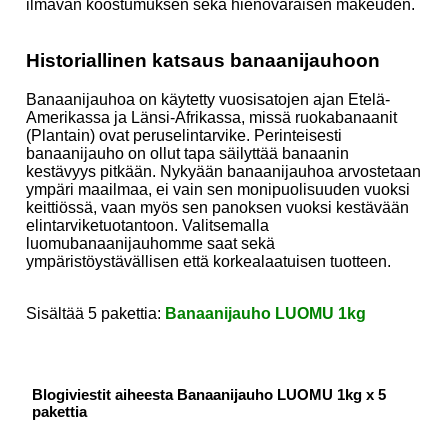
ilmavan koostumuksen sekä hienovaraisen makeuden.
Historiallinen katsaus banaanijauhoon
Banaanijauhoa on käytetty vuosisatojen ajan Etelä-
Amerikassa ja Länsi-Afrikassa, missä ruokabanaanit
(Plantain) ovat peruselintarvike. Perinteisesti
banaanijauho on ollut tapa säilyttää banaanin
kestävyys pitkään. Nykyään banaanijauhoa arvostetaan
ympäri maailmaa, ei vain sen monipuolisuuden vuoksi
keittiössä, vaan myös sen panoksen vuoksi kestävään
elintarviketuotantoon. Valitsemalla
luomubanaanijauhomme saat sekä
ympäristöystävällisen että korkealaatuisen tuotteen.
Sisältää 5 pakettia:
Banaanijauho LUOMU 1kg
Blogiviestit aiheesta Banaanijauho LUOMU 1kg x 5
pakettia