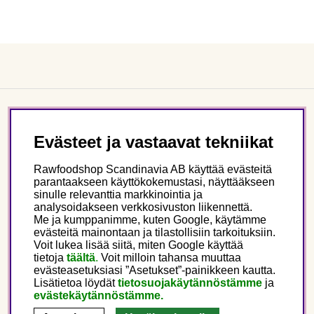
Asiakaspalvelu
Evästeet ja vastaavat tekniikat
Tietoa meistä
Rawfoodshop Scandinavia AB käyttää evästeitä
parantaakseen käyttökokemustasi, näyttääkseen
sinulle relevanttia markkinointia ja
Seuraa meitä
analysoidakseen verkkosivuston liikennettä.
Me ja kumppanimme, kuten Google, käytämme
evästeitä mainontaan ja tilastollisiin tarkoituksiin.
Tämä on Rawfoodshop
Voit lukea lisää siitä, miten Google käyttää
tietoja
täältä
.
Voit milloin tahansa muuttaa
evästeasetuksiasi ”Asetukset”-painikkeen kautta.
Finland
Lisätietoa löydät
tietosuojakäytännöstämme
ja
evästekäytännöstämme.