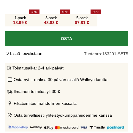
30
40
50
1-pack
3-pack
5-pack
18.99 €
48.83 €
67.81 €
OSTA
Lisää toivelistaan
Tuotenro:
183201-SET5
Toimitusaika:
2-4 arkipäivät
Osta nyt – maksa 30 päivän sisällä Walleyn kautta
Ilmainen toimitus yli 30 €
Pikatoimitus mahdollinen kassalla
Osta turvallisesti yhteistyökumppaneidemme kanssa