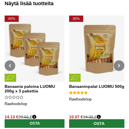
Näytä lisää tuotteita
40%
30%
Banaania paloina LUOMU
Banaaninpalat LUOMU 500g
200g x 3 pakettia
Rawfoodshop
Rawfoodshop
14.13 €
23.56 €
10.07 €
14.38 €
Normaali hinta
Normaali hinta
OSTA
OSTA