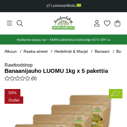
Luomusertifioitu
Ost
Mää
.
Hyödynnä tarjous nyt – KAIKKI pähkinät ja kookosöljyt 50 % OFF 🥜
Alkuun
Raaka-aineet
Hedelmät & Marjat
Banaani
Banaa
Rawfoodshop
Banaanijauho LUOMU 1kg x 5 pakettia
Keskiarvoluokitus 0 / 5 Arvioiden määrä 0
(
0
)
Tuotekuvat Banaanijauho LUOMU 1kg x 5 pakettia
50
Outlet