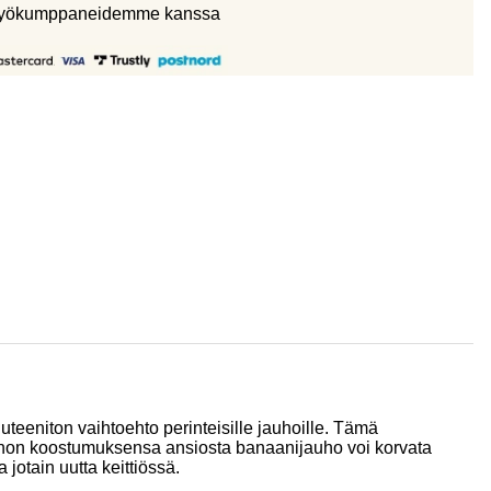
eistyökumppaneidemme kanssa
teeniton vaihtoehto perinteisille jauhoille. Tämä
ienon koostumuksensa ansiosta banaanijauho voi korvata
 jotain uutta keittiössä.