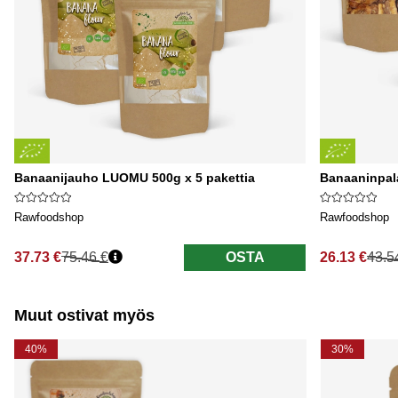
Banaanijauho LUOMU 500g x 5 pakettia
Banaaninpal
Rawfoodshop
Rawfoodshop
37.73 €
75.46 €
OSTA
26.13 €
43.5
Normaali hinta
Normaali hi
Muut ostivat myös
40%
30%