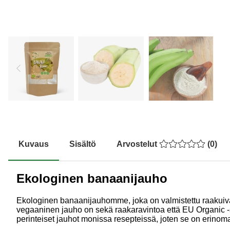
Kuvaus
Sisältö
Arvostelut
(
0
)
Ekologinen banaanijauho
Ekologinen banaanijauhomme, joka on valmistettu raakuivatu
vegaaninen jauho on sekä raakaravintoa että EU Organic -
perinteiset jauhot monissa resepteissä, joten se on erinomain