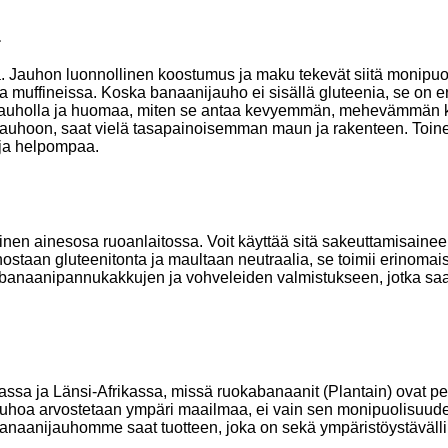
a
 Jauhon luonnollinen koostumus ja maku tekevät siitä monipuol
a muffineissa. Koska banaanijauho ei sisällä gluteenia, se on er
nijauholla ja huomaa, miten se antaa kevyemmän, mehevämmän
jauhoon, saat vielä tasapainoisemman maun ja rakenteen. Toinen
 ja helpompaa.
en ainesosa ruoanlaitossa. Voit käyttää sitä sakeuttamisaineena
ostaan gluteenitonta ja maultaan neutraalia, se toimii erinomaise
 banaanipannukakkujen ja vohveleiden valmistukseen, jotka s
sa ja Länsi-Afrikassa, missä ruokabanaanit (Plantain) ovat peru
auhoa arvostetaan ympäri maailmaa, ei vain sen monipuolisuude
banaanijauhomme saat tuotteen, joka on sekä ympäristöystävälli