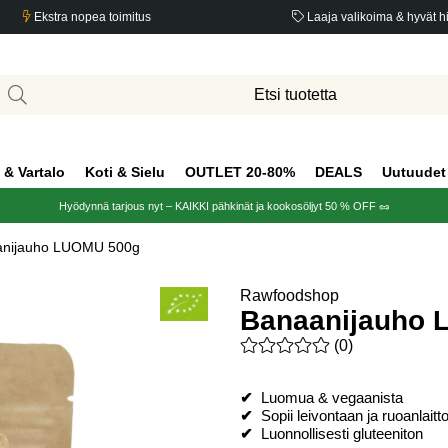
Ekstra nopea toimitus
Laaja valikoima & hyvät h
 & Vartalo
Koti & Sielu
OUTLET 20-80%
DEALS
Uutuudet
Hyödynnä tarjous nyt – KAIKKI pähkinät ja kookosöljyt 50 % OFF 🥜
anijauho LUOMU 500g
Rawfoodshop
Banaanijauho
Keskiarvoluokitus 0 / 5 Arvio
(
0
)
✔
Luomua & vegaanista
✔
Sopii leivontaan ja ruoanlaitt
✔
Luonnollisesti gluteeniton