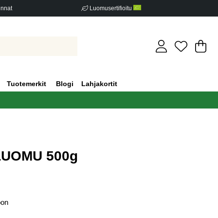
innat
Luomusertifioitu
Os
Mä
.
Tuotemerkit
Blogi
Lahjakortit
 LUOMU 500g
iden määrä 0
oon