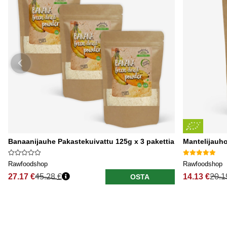
Banaanijauhe Pakastekuivattu 125g x 3 pakettia
Mantelijau
Rawfoodshop
Rawfoodshop
27.17 €
45.28 €
14.13 €
20.1
OSTA