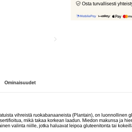
Osta turvallisesti yht
Ominaisuudet
ista vihreistä ruokabanaaneista (Plantain), on luonnollinen glu
sertifioitua, mikä takaa korkean laadun. Miedon makunsa ja h
en valinta niille, jotka haluavat leipoa gluteenitonta tai kokeilla