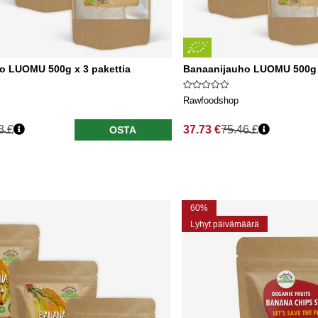
o LUOMU 500g x 3 pakettia
Banaanijauho LUOMU 500g x
Rawfoodshop
8 €
37.73 €
75.46 €
OSTA
60%
Lyhyt päivämäärä