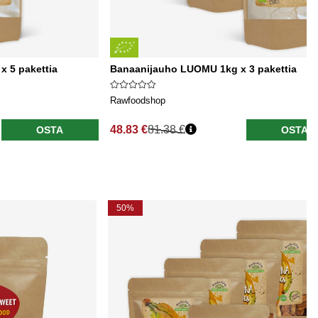
 5 pakettia
Banaanijauho LUOMU 1kg x 3 pakettia
Rawfoodshop
48.83 €
81.38 €
OSTA
OSTA
50%