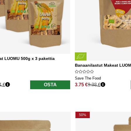
at LUOMU 500g x 3 pakettia
Banaanilastut Makeat LUO
Save The Food
4 €
OSTA
3.75 €
9.38 €
nta
Normaali hinta
50%