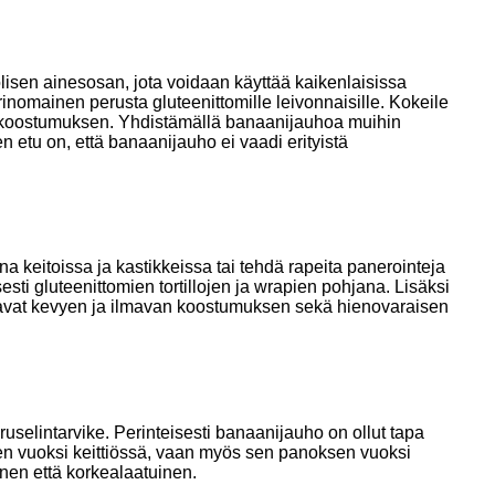
isen ainesosan, jota voidaan käyttää kaikenlaisissa
inomainen perusta gluteenittomille leivonnaisille. Kokeile
 koostumuksen. Yhdistämällä banaanijauhoa muihin
 etu on, että banaanijauho ei vaadi erityistä
 keitoissa ja kastikkeissa tai tehdä rapeita panerointeja
sti gluteenittomien tortillojen ja wrapien pohjana. Lisäksi
aavat kevyen ja ilmavan koostumuksen sekä hienovaraisen
selintarvike. Perinteisesti banaanijauho on ollut tapa
n vuoksi keittiössä, vaan myös sen panoksen vuoksi
nen että korkealaatuinen.