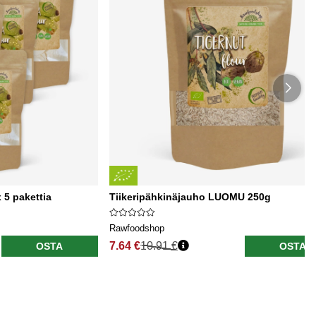
5 pakettia
Tiikeripähkinäjauho LUOMU 250g
Rawfoodshop
7.64 €
10.91 €
OSTA
OSTA