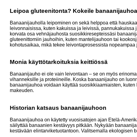
Leipoa gluteenitonta? Kokeile banaanijauho
Banaanijauholla leipominen on sekä helppoa että hauskaa.
leivonnaisissa, kuten kakuissa ja leivissä, pannukakuissa j
korvata osa vehnäjauhosta suosikkiresepteissäsi banaa
gluteenittomiin jauhoihin, kuten mantelijauhoon tai kookos
kohotusaikaa, mikä tekee leivontaprosessista nopeampaa
Monia käyttötarkoituksia keittiössä
Banaanijauho ei ole vain leivontaan – se on myös erinomain
vihanneksille ja proteiineille. Koska banaanijauho on luonn
banaanijauhoa voidaan käyttää suosikkiaamiaisten, kuten
makeuden.
Historian katsaus banaanijauhoon
Banaanijauhoa on käytetty vuosisatojen ajan Etelä-Amerikas
säilyttää banaanien kestävyys pitkään. Nykyään banaanij
kestävään elintarviketuotantoon. Valitsemalla ekologisen 