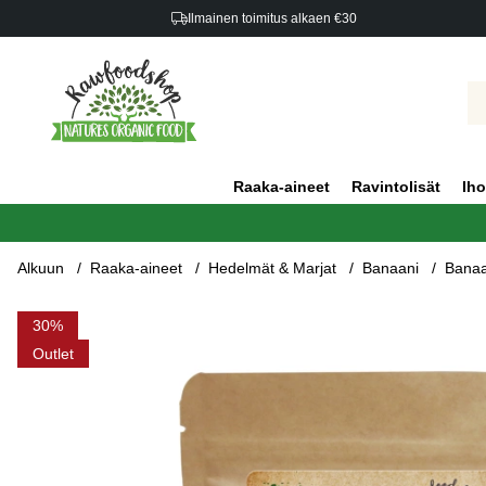
Ilmainen toimitus alkaen €30
Raaka-aineet
Ravintolisät
Iho
Alkuun
Raaka-aineet
Hedelmät & Marjat
Banaani
Bana
Tuotekuvat Banaanijauho LUOMU 500g
30
Outlet