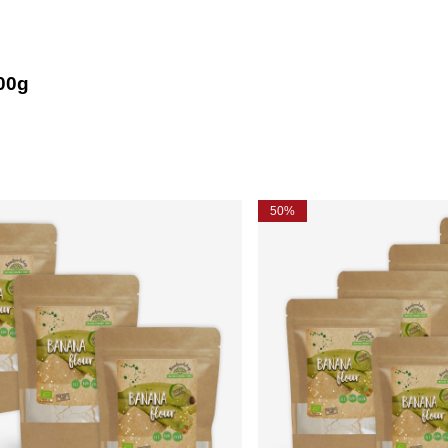
00g
50%