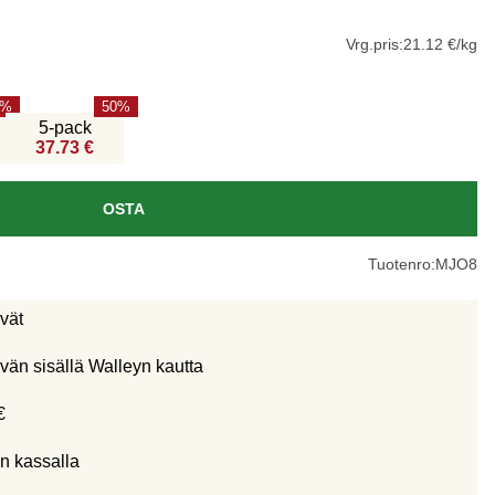
Vrg.pris:
21.12 €/kg
50
5-pack
37.73 €
OSTA
Tuotenro:
MJO8
ivät
vän sisällä Walleyn kautta
€
n kassalla