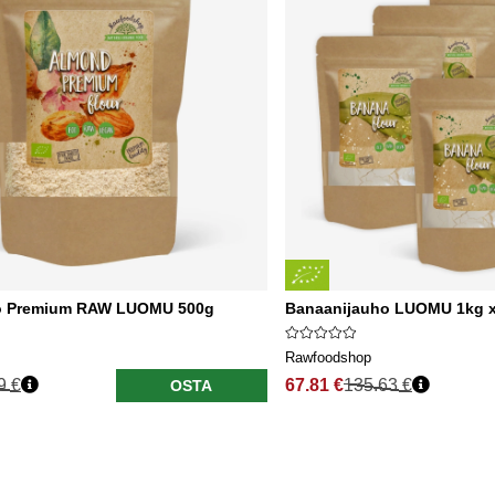
ho Premium RAW LUOMU 500g
Banaanijauho LUOMU 1kg x 
Rawfoodshop
9 €
67.81 €
135.63 €
OSTA