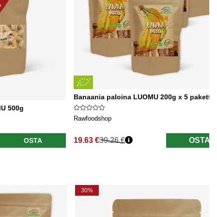
Banaania paloina LUOMU 200g x 5 pakettia
MU 500g
Rawfoodshop
19.63 €
39.26 €
OSTA
OSTA
Normaali hinta
30%