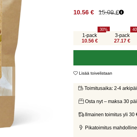
10.56
€
15.09
€
30
40
1-pack
3-pack
10.56 €
27.17 €
Lisää toivelistaan
2-4 arkipä
Toimitusaika:
Osta nyt – maksa 30 päi
Ilmainen toimitus yli 30 
Pikatoimitus mahdolline