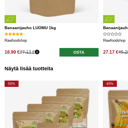
Banaanijauho LUOMU 1kg
Banaanijauh
Rawfoodshop
Rawfoodshop
18.99 €
27.13 €
27.17 €
45.2
OSTA
Näytä lisää tuotteita
50%
40%