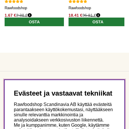
Rawfoodshop
Rawfoodshop
1.67 €
2.38 €
18.41 €
36.81 €
OSTA
OSTA
Asiakaspalvelu
Evästeet ja vastaavat tekniikat
Tietoa meistä
Rawfoodshop Scandinavia AB käyttää evästeitä
parantaakseen käyttökokemustasi, näyttääkseen
sinulle relevanttia markkinointia ja
Seuraa meitä
analysoidakseen verkkosivuston liikennettä.
Me ja kumppanimme, kuten Google, käytämme