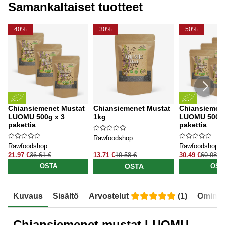
Samankaltaiset tuotteet
40%
30%
50%
Chiansiemenet Mustat
Chiansiemenet Mustat
Chiansiemen
LUOMU 500g x 3
1kg
LUOMU 500g 
pakettia
pakettia
Rawfoodshop
Rawfoodshop
Rawfoodshop
21.97 €
36.61 €
13.71 €
19.58 €
30.49 €
60.98 €
OSTA
OSTA
OST
Kuvaus
Sisältö
Arvostelut
(
1
)
Ominai
Chiansiemenet mustat LUOMU