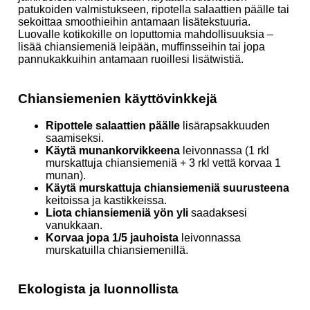
patukoiden valmistukseen, ripotella salaattien päälle tai
sekoittaa smoothieihin antamaan lisätekstuuria.
Luovalle kotikokille on loputtomia mahdollisuuksia –
lisää chiansiemeniä leipään, muffinsseihin tai jopa
pannukakkuihin antamaan ruoillesi lisätwistiä.
Chiansiemenien käyttövinkkejä
Ripottele salaattien päälle
lisärapsakkuuden
saamiseksi.
Käytä munankorvikkeena
leivonnassa (1 rkl
murskattuja chiansiemeniä + 3 rkl vettä korvaa 1
munan).
Käytä murskattuja chiansiemeniä suurusteena
keitoissa ja kastikkeissa.
Liota chiansiemeniä yön yli
saadaksesi
vanukkaan.
Korvaa jopa 1/5 jauhoista
leivonnassa
murskatuilla chiansiemenillä.
Ekologista ja luonnollista