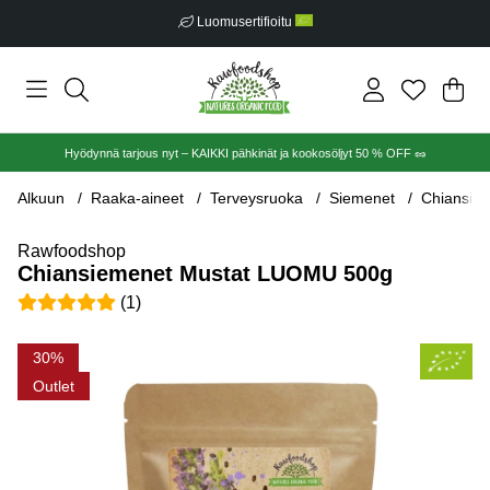
Luomusertifioitu
Ost
Mää
.
Hyödynnä tarjous nyt – KAIKKI pähkinät ja kookosöljyt 50 % OFF 🥜
Alkuun
Raaka-aineet
Terveysruoka
Siemenet
Chiansie
Rawfoodshop
Chiansiemenet Mustat LUOMU 500g
Keskiarvoluokitus 5 / 5 Arvioiden määrä 1
(
1
)
Tuotekuvat Chiansiemenet Mustat LUOMU 500g
30
Outlet