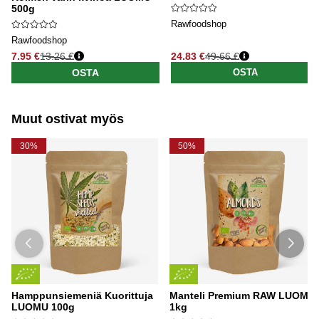
500g
Rawfoodshop
Rawfoodshop
7.95 €
13.26 €
24.83 €
49.66 €
Normaali hinta
Normaali hinta
OSTA
OSTA
Muut ostivat myös
30%
50%
Hamppunsiemeniä Kuorittuja
Manteli Premium RAW LUOMU
LUOMU 100g
1kg