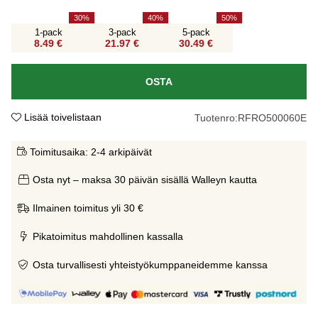
30
40
50
1-pack
3-pack
5-pack
8.49 €
21.97 €
30.49 €
OSTA
Lisää toivelistaan
Tuotenro:
RFRO500060E
Toimitusaika:
2-4 arkipäivät
Osta nyt – maksa 30 päivän sisällä Walleyn kautta
Ilmainen toimitus yli 30 €
Pikatoimitus mahdollinen kassalla
Osta turvallisesti yhteistyökumppaneidemme kanssa