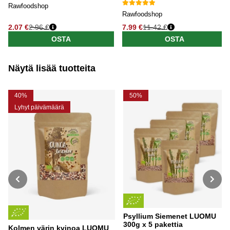
Rawfoodshop
Rawfoodshop
2.07 €
2.96 €
7.99 €
11.42 €
OSTA
OSTA
Näytä lisää tuotteita
40%
50%
Lyhyt päivämäärä
Psyllium Siemenet LUOMU
300g x 5 pakettia
Kolmen värin kvinoa LUOMU