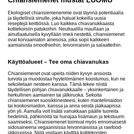
Ekologiset chiansiemenemme ovat täynnä potentiaalia
ja täydellisiä sinulle, joka haluat kokeilla uusia
reseptejä keittiössä. Luo kaikkea chiavanukkaasta
kotitekoisiin patukoihin. Neutraalilla maullaan ja
ainutlaatuisella kyvyllään imeä nestettä, chiansiemenet
ovat korvaamaton ainesosa, joka sopii kaikkeen
aamiaisista smoothieihin, leivonnaisiin ja salaatteihin.
Käyttöalueet – Tee oma chiavanukas
Chiansiemenet ovat upeita niiden kyvyn ansiosta
turvota ja muodostaa hyytelömäinen koostumus, kun ne
sekoitetaan nesteen kanssa. Tämä tekee niistä
täydellisen pohjan chiavanukkaalle – yksinkertainen ja
herkullinen aamiainen tai jälkiruoka. Sekoita
chiansiemenet suosikkinesteesi, kuten mantelimaidon
tai kookosmaidon, kanssa ja anna seistä jääkaapissa
yön yli. Aamulla voit lisätä vanukkaan päälle tuoreita
hedelmiä, pähkinöitä tai hunajaa lisämaun ja tekstuurin
saamiseksi. Chiansiemenet toimivat myös erinomaisesti
sidosaineena vegaanisissa leivonnaisissa ja rawfood-
jälkiruoissa. Niitä voidaan käyttää kotitekoisten