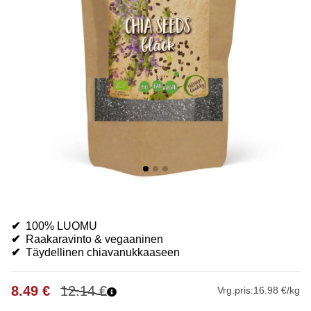
✔
100% LUOMU
✔
Raakaravinto & vegaaninen
✔
Täydellinen chiavanukkaaseen
8.49
€
12.14
€
Vrg.pris:
16.98 €/kg