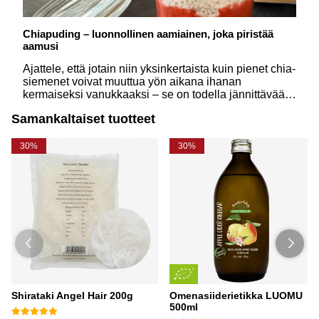
Chiapuding – luonnollinen aamiainen, joka piristää
aamusi
Ajattele, että jotain niin yksinkertaista kuin pienet chia-
siemenet voivat muuttua yön aikana ihanan
kermaiseksi vanukkaaksi – se on todella jännittävää.
Ja mikä parasta? Voit muokata sen täysin makusi
Samankaltaiset tuotteet
mukaan, lisäämällä esimerkiksi värikkäitä
pakastekuivattuja marjoja tai makeita kuivattuja
hedelmiä. Täydellinen aamiainen sinulle, joka haluat
30%
30%
aloittaa päivän herkullisesti ja luonnollisesti!
Shirataki Angel Hair 200g
Omenasiiderietikka LUOMU
500ml