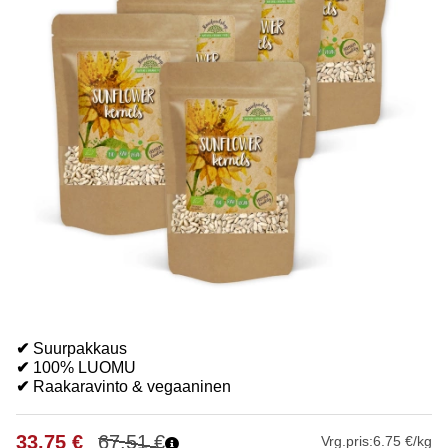
✔
Suurpakkaus
✔
100% LUOMU
✔
Raakaravinto & vegaaninen
33.75
€
67.51
€
Vrg.pris:
6.75 €/kg