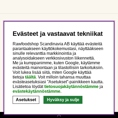
Asiakaspalvelu
Evästeet ja vastaavat tekniikat
Tietoa meistä
Rawfoodshop Scandinavia AB käyttää evästeitä
parantaakseen käyttökokemustasi, näyttääkseen
sinulle relevanttia markkinointia ja
Seuraa meitä
analysoidakseen verkkosivuston liikennettä.
Me ja kumppanimme, kuten Google, käytämme
evästeitä mainontaan ja tilastollisiin tarkoituksiin.
Tämä on Rawfoodshop
Voit lukea lisää siitä, miten Google käyttää
tietoja
täältä
.
Voit milloin tahansa muuttaa
evästeasetuksiasi ”Asetukset”-painikkeen kautta.
Finland
Lisätietoa löydät
tietosuojakäytännöstämme
ja
evästekäytännöstämme.
Asetukset
Hyväksy ja sulje
Copyright © 2025 Rawfoodshop Scandinavia AB