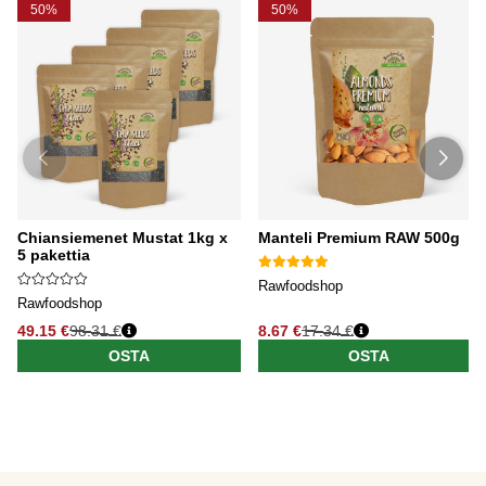
50%
50%
Chiansiemenet Mustat 1kg x
Manteli Premium RAW 500g
5 pakettia
Rawfoodshop
Rawfoodshop
49.15 €
98.31 €
8.67 €
17.34 €
OSTA
OSTA