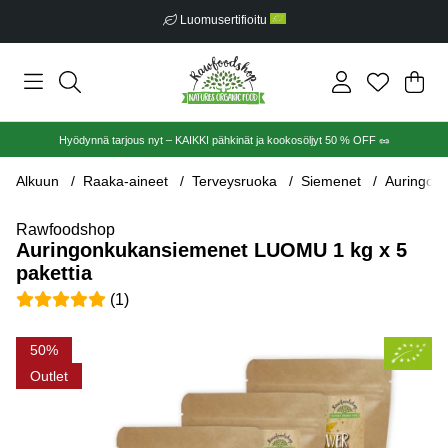
Luomusertifioitu
Ost
Mää
.
Hyödynnä tarjous nyt – KAIKKI pähkinät ja kookosöljyt 50 % OFF 🥜
Alkuun
Raaka-aineet
Terveysruoka
Siemenet
Auringon
Rawfoodshop
Auringonkukansiemenet LUOMU 1 kg x 5
pakettia
Keskiarvoluokitus 5 / 5 Arvioiden määrä 1
(
1
)
Tuotekuvat Auringonkukansiemenet LUOMU 1 kg x 5 pakettia
50
Outlet