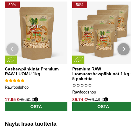
auringonkukansiemenistä. Lue lisää!
50%
50%
Cashewpähkinät Premium
Premium RAW
RAW LUOMU 1kg
luomucashewpähkinät 1 kg x
5 pakettia
Rawfoodshop
Rawfoodshop
17.95 €
35.90 €
89.74 €
179.48 €
OSTA
OSTA
Näytä lisää tuotteita