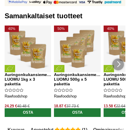
Samankaltaiset tuotteet
40%
50%
40%
Auringonkukansiemenet
Auringonkukansiemenet
Auringonkuk
LUOMU 1kg x 3
LUOMU 500g x 5
LUOMU 500g 
pakettia
pakettia
pakettia
Rawfoodshop
Rawfoodshop
Rawfoodshop
24.29 €
40.48 €
18.87 €
37.73 €
13.58 €
22.64 €
OSTA
OSTA
OST
Kuvaus
Arvostelut
(
1
)
Ominaisuudet