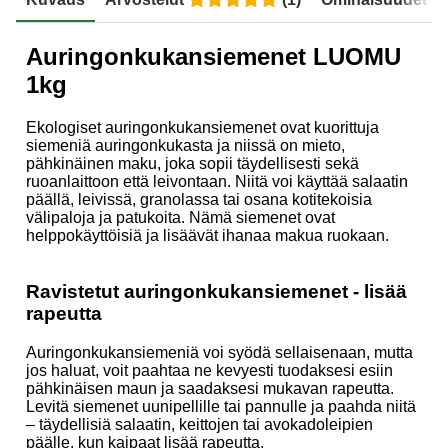
Auringonkukansiemenet LUOMU
1kg
Ekologiset auringonkukansiemenet ovat kuorittuja
siemeniä auringonkukasta ja niissä on mieto,
pähkinäinen maku, joka sopii täydellisesti sekä
ruoanlaittoon että leivontaan. Niitä voi käyttää salaatin
päällä, leivissä, granolassa tai osana kotitekoisia
välipaloja ja patukoita. Nämä siemenet ovat
helppokäyttöisiä ja lisäävät ihanaa makua ruokaan.
Ravistetut auringonkukansiemenet - lisää
rapeutta
Auringonkukansiemeniä voi syödä sellaisenaan, mutta
jos haluat, voit paahtaa ne kevyesti tuodaksesi esiin
pähkinäisen maun ja saadaksesi mukavan rapeutta.
Levitä siemenet uunipellille tai pannulle ja paahda niitä
– täydellisiä salaatin, keittojen tai avokadoleipien
päälle, kun kaipaat lisää rapeutta.