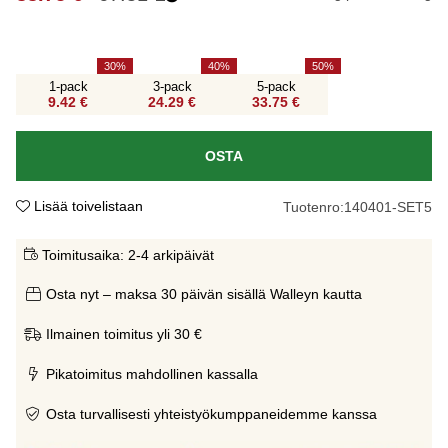
30
40
50
1-pack
3-pack
5-pack
9.42 €
24.29 €
33.75 €
OSTA
Lisää toivelistaan
Tuotenro:
140401-SET5
Toimitusaika:
2-4 arkipäivät
Osta nyt – maksa 30 päivän sisällä Walleyn kautta
Ilmainen toimitus yli 30 €
Pikatoimitus mahdollinen kassalla
Osta turvallisesti yhteistyökumppaneidemme kanssa