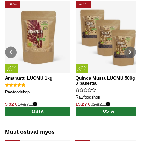
30%
40%
Amarantti LUOMU 1kg
Quinoa Musta LUOMU 500g x
3 pakettia
Rawfoodshop
Rawfoodshop
9.92 €
14.17 €
19.27 €
32.12 €
Normaali hinta
Normaali hinta
OSTA
OSTA
Muut ostivat myös