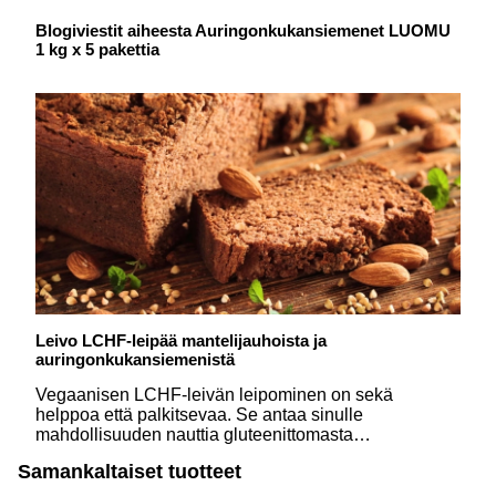
Blogiviestit aiheesta Auringonkukansiemenet LUOMU
1 kg x 5 pakettia
Leivo LCHF-leipää mantelijauhoista ja
auringonkukansiemenistä
Vegaanisen LCHF-leivän leipominen on sekä
helppoa että palkitsevaa. Se antaa sinulle
mahdollisuuden nauttia gluteenittomasta
vaihtoehdosta tinkimättä mausta. Tässä olemme
Samankaltaiset tuotteet
muokanneet reseptin erityisesti sinulle, joka haluat
leipoa vegaanisen LCHF-leivän mantelijauhoista ja