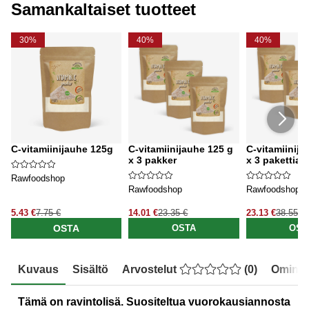
Samankaltaiset tuotteet
30%
40%
40%
C-vitamiinijauhe 125g
C-vitamiinijauhe 125 g
C-vitamiinija
x 3 pakker
x 3 pakettia
Rawfoodshop
Rawfoodshop
Rawfoodshop
5.43 €
7.75 €
14.01 €
23.35 €
23.13 €
38.55 €
OSTA
OSTA
OST
Kuvaus
Sisältö
Arvostelut
(
0
)
Ominai
Tämä on ravintolisä. Suositeltua vuorokausiannosta