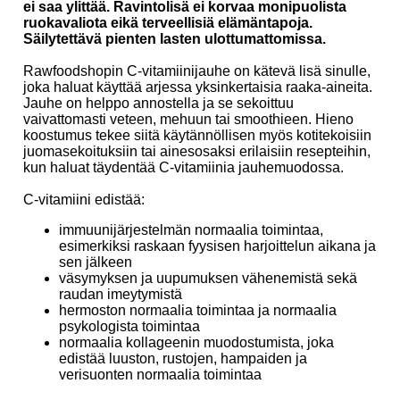
ei saa ylittää. Ravintolisä ei korvaa monipuolista
ruokavaliota eikä terveellisiä elämäntapoja.
Säilytettävä pienten lasten ulottumattomissa.
Rawfoodshopin C-vitamiinijauhe on kätevä lisä sinulle,
joka haluat käyttää arjessa yksinkertaisia raaka-aineita.
Jauhe on helppo annostella ja se sekoittuu
vaivattomasti veteen, mehuun tai smoothieen. Hieno
koostumus tekee siitä käytännöllisen myös kotitekoisiin
juomasekoituksiin tai ainesosaksi erilaisiin resepteihin,
kun haluat täydentää C-vitamiinia jauhemuodossa.
C-vitamiini edistää:
immuunijärjestelmän normaalia toimintaa,
esimerkiksi raskaan fyysisen harjoittelun aikana ja
sen jälkeen
väsymyksen ja uupumuksen vähenemistä sekä
raudan imeytymistä
hermoston normaalia toimintaa ja normaalia
psykologista toimintaa
normaalia kollageenin muodostumista, joka
edistää luuston, rustojen, hampaiden ja
verisuonten normaalia toimintaa