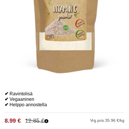
✔
Ravintolisä
✔
Vegaaninen
✔
Helppo annostella
8.99
€
12.85
€
Vrg.pris:
35.96 €/kg