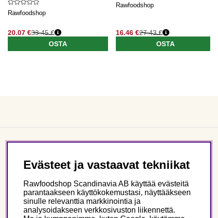
Rawfoodshop
Rawfoodshop
20.07 €
33.45 €
16.46 €
27.43 €
OSTA
OSTA
Asiakaspalvelu
Evästeet ja vastaavat tekniikat
Tietoa meistä
Rawfoodshop Scandinavia AB käyttää evästeitä
parantaakseen käyttökokemustasi, näyttääkseen
sinulle relevanttia markkinointia ja
Seuraa meitä
analysoidakseen verkkosivuston liikennettä.