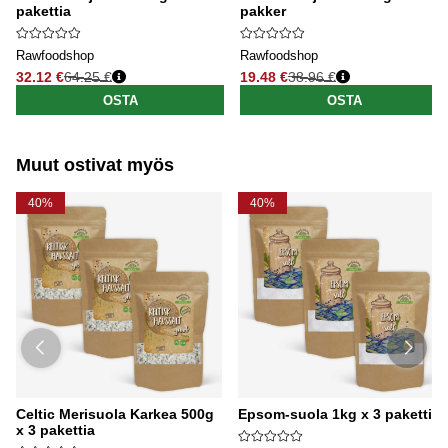
pakettia
pakker
Rawfoodshop
Rawfoodshop
32.12 €
64.25 €
19.48 €
38.96 €
Normaali hinta
Normaali hinta
OSTA
OSTA
Muut ostivat myös
40%
40%
Celtic Merisuola Karkea 500g
Epsom-suola 1kg x 3 pakettia
x 3 pakettia