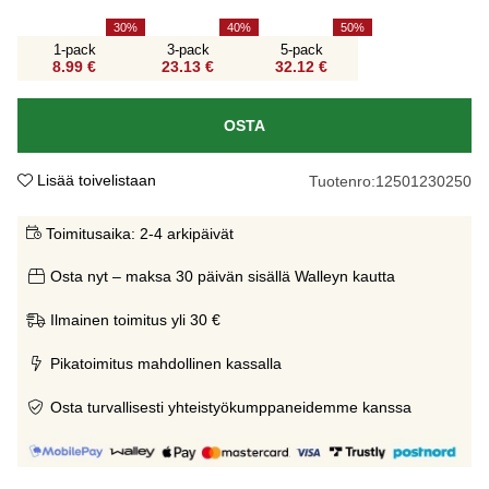
30
40
50
1-pack
3-pack
5-pack
8.99 €
23.13 €
32.12 €
OSTA
Lisää toivelistaan
Tuotenro:
12501230250
Toimitusaika:
2-4 arkipäivät
Osta nyt – maksa 30 päivän sisällä Walleyn kautta
Ilmainen toimitus yli 30 €
Pikatoimitus mahdollinen kassalla
Osta turvallisesti yhteistyökumppaneidemme kanssa