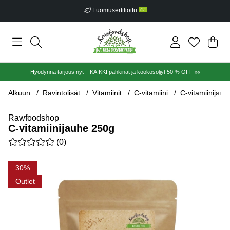
Luomusertifioitu
Ost
Mää
.
Hyödynnä tarjous nyt – KAIKKI pähkinät ja kookosöljyt 50 % OFF 🥜
Alkuun
Ravintolisät
Vitamiinit
C-vitamiini
C-vitamiinijau
Rawfoodshop
C-vitamiinijauhe 250g
Keskiarvoluokitus 0 / 5 Arvioiden määrä 0
(
0
)
Tuotekuvat C-vitamiinijauhe 250g
30
Outlet