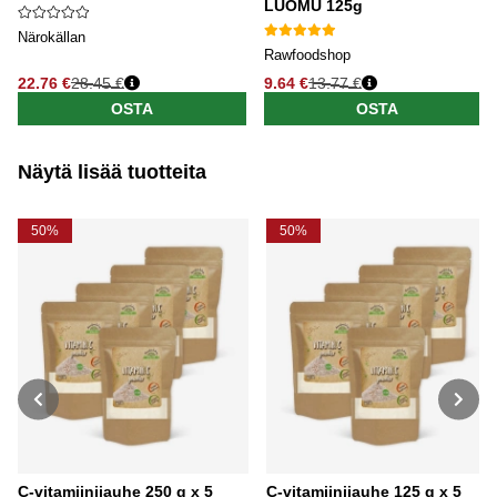
LUOMU 125g
Närokällan
Rawfoodshop
22.76 €
28.45 €
9.64 €
13.77 €
OSTA
OSTA
Näytä lisää tuotteita
50%
50%
C-vitamiinijauhe 250 g x 5
C-vitamiinijauhe 125 g x 5