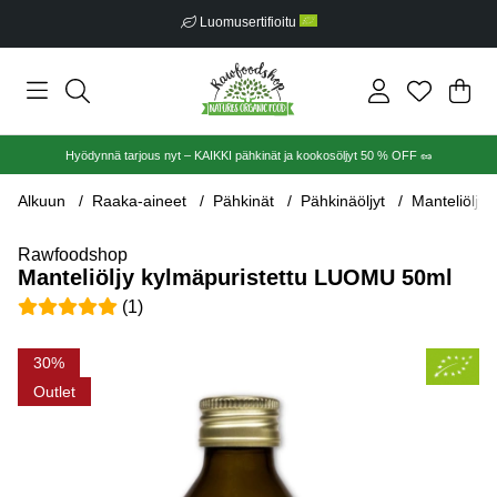
Luomusertifioitu
Ost
Mää
.
Hyödynnä tarjous nyt – KAIKKI pähkinät ja kookosöljyt 50 % OFF 🥜
Alkuun
Raaka-aineet
Pähkinät
Pähkinäöljyt
Manteliöljy
Rawfoodshop
Manteliöljy kylmäpuristettu LUOMU 50ml
Keskiarvoluokitus 5 / 5 Arvioiden määrä 1
(
1
)
Tuotekuvat Manteliöljy kylmäpuristettu LUOMU 50ml
30
Outlet