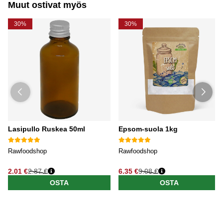
Muut ostivat myös
30%
30%
Lasipullo Ruskea 50ml
Epsom-suola 1kg
Rawfoodshop
Rawfoodshop
2.01 €
2.87 €
6.35 €
9.08 €
OSTA
OSTA