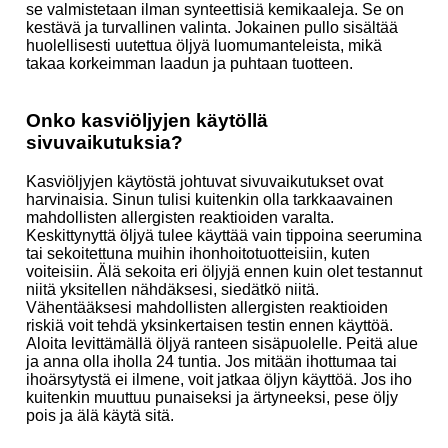
se valmistetaan ilman synteettisiä kemikaaleja. Se on
kestävä ja turvallinen valinta. Jokainen pullo sisältää
huolellisesti uutettua öljyä luomumanteleista, mikä
takaa korkeimman laadun ja puhtaan tuotteen.
Onko kasviöljyjen käytöllä
sivuvaikutuksia?
Kasviöljyjen käytöstä johtuvat sivuvaikutukset ovat
harvinaisia. Sinun tulisi kuitenkin olla tarkkaavainen
mahdollisten allergisten reaktioiden varalta.
Keskittynyttä öljyä tulee käyttää vain tippoina seerumina
tai sekoitettuna muihin ihonhoitotuotteisiin, kuten
voiteisiin. Älä sekoita eri öljyjä ennen kuin olet testannut
niitä yksitellen nähdäksesi, siedätkö niitä.
Vähentääksesi mahdollisten allergisten reaktioiden
riskiä voit tehdä yksinkertaisen testin ennen käyttöä.
Aloita levittämällä öljyä ranteen sisäpuolelle. Peitä alue
ja anna olla iholla 24 tuntia. Jos mitään ihottumaa tai
ihoärsytystä ei ilmene, voit jatkaa öljyn käyttöä. Jos iho
kuitenkin muuttuu punaiseksi ja ärtyneeksi, pese öljy
pois ja älä käytä sitä.