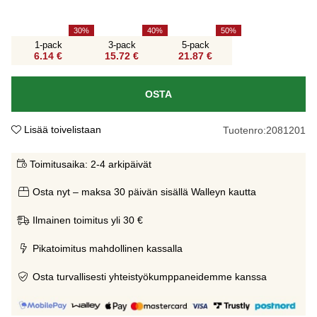
30
40
50
1-pack
3-pack
5-pack
6.14 €
15.72 €
21.87 €
OSTA
Lisää toivelistaan
Tuotenro:
2081201
Toimitusaika:
2-4 arkipäivät
Osta nyt – maksa 30 päivän sisällä Walleyn kautta
Ilmainen toimitus yli 30 €
Pikatoimitus mahdollinen kassalla
Osta turvallisesti yhteistyökumppaneidemme kanssa