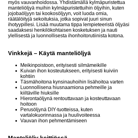
myös vauvanhoidossa. Yhdistämällä kylmäpuristettua
manteliöljyä muihin kylmäpuristettuihin öljyihin, kuten
jojobaöljyyn tai kookosöljyyn, voit luoda omia,
räätälöityjä sekoituksia, jotka sopivat juuri sinun
ihotyypillesi. Lisää muutama tippa lempieteeristä öljyäsi
saadaksesi henkilökohtaisen kosketuksen ja nauti
ylellisestä ja luonnollisesta ihonhoitorutiinista kotona.
Vinkkejä – Käytä manteliöljyä
Meikinpoistoon, erityisesti silmämeikille
Kuivan ihon kosteutukseen, erityisesti kuiviin
kohtiin
Täsmähoitona kynsinauhoihin lisähoitoa varten
Luonnollisena hiusnaamiona pehmeille ja
kiiltäville hiuksille
Hierontaöljynä rentouttavaan ja kosteuttavaan
hoitoon
Perusöljynä DIY-tuotteissa, kuten
vartalokuorinnassa ja huulivoiteessa
Vauvan ihon pehmentämiseen
Manteliöljy keittiössä