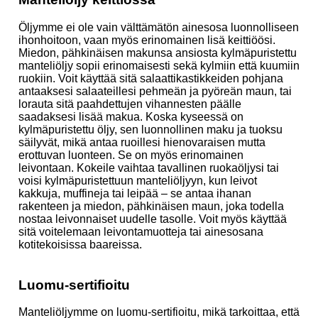
Öljymme ei ole vain välttämätön ainesosa luonnolliseen
ihonhoitoon, vaan myös erinomainen lisä keittiöösi.
Miedon, pähkinäisen makunsa ansiosta kylmäpuristettu
manteliöljy sopii erinomaisesti sekä kylmiin että kuumiin
ruokiin. Voit käyttää sitä salaattikastikkeiden pohjana
antaaksesi salaateillesi pehmeän ja pyöreän maun, tai
lorauta sitä paahdettujen vihannesten päälle
saadaksesi lisää makua. Koska kyseessä on
kylmäpuristettu öljy, sen luonnollinen maku ja tuoksu
säilyvät, mikä antaa ruoillesi hienovaraisen mutta
erottuvan luonteen. Se on myös erinomainen
leivontaan. Kokeile vaihtaa tavallinen ruokaöljysi tai
voisi kylmäpuristettuun manteliöljyyn, kun leivot
kakkuja, muffineja tai leipää – se antaa ihanan
rakenteen ja miedon, pähkinäisen maun, joka todella
nostaa leivonnaiset uudelle tasolle. Voit myös käyttää
sitä voitelemaan leivontamuotteja tai ainesosana
kotitekoisissa baareissa.
Luomu-sertifioitu
Manteliöljymme on luomu-sertifioitu, mikä tarkoittaa, että