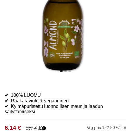
✔
100% LUOMU
✔
Raakaravinto & vegaaninen
✔
Kylmäpuristettu luonnollisen maun ja laadun
säilyttämiseksi
6.14
€
8.77
€
Vrg.pris:
122.80 €/liter