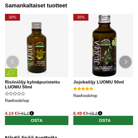
päivän epäpuhtaudet, meikin ja lian samalla, kun
Samankaltaiset tuotteet
hoidat ihoasi rakkaudella.
30%
30%
Risiiniöljy kylmäpuristettu
Jojobaöljy LUOMU 50ml
LUOMU 50ml
Rawfoodshop
Rawfoodshop
4.14 €
5.91 €
6.49 €
9.28 €
OSTA
OSTA
Näytä lisää tuotteita