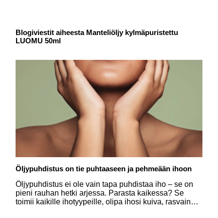
Blogiviestit aiheesta Manteliöljy kylmäpuristettu
LUOMU 50ml
Öljypuhdistus on tie puhtaaseen ja pehmeään ihoon
Öljypuhdistus ei ole vain tapa puhdistaa iho – se on
pieni rauhan hetki arjessa. Parasta kaikessa? Se
toimii kaikille ihotyypeille, olipa ihosi kuiva, rasvainen
tai herkkä. Luonnollisilla öljyillä voit hellästi poistaa