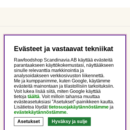
Asiakaspalvelu
Evästeet ja vastaavat tekniikat
Tietoa meistä
Rawfoodshop Scandinavia AB käyttää evästeitä
parantaakseen käyttökokemustasi, näyttääkseen
sinulle relevanttia markkinointia ja
Seuraa meitä
analysoidakseen verkkosivuston liikennettä.
Me ja kumppanimme, kuten Google, käytämme
evästeitä mainontaan ja tilastollisiin tarkoituksiin.
Tämä on Rawfoodshop
Voit lukea lisää siitä, miten Google käyttää
tietoja
täältä
.
Voit milloin tahansa muuttaa
evästeasetuksiasi ”Asetukset”-painikkeen kautta.
Finland
Lisätietoa löydät
tietosuojakäytännöstämme
ja
evästekäytännöstämme.
Asetukset
Hyväksy ja sulje
Copyright © 2025 Rawfoodshop Scandinavia AB