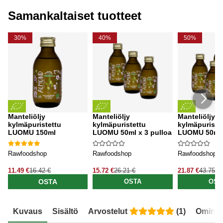
Samankaltaiset tuotteet
30%
40%
50%
Manteliöljy
Manteliöljy
Manteliöljy
kylmäpuristettu
kylmäpuristettu
kylmäpuriste
LUOMU 150ml
LUOMU 50ml x 3 pulloa
LUOMU 50ml x
Rawfoodshop
Rawfoodshop
Rawfoodshop
11.49 €
16.42 €
15.72 €
26.21 €
21.87 €
43.75 €
OSTA
OSTA
OST
Kuvaus
Sisältö
Arvostelut
(
1
)
Ominai