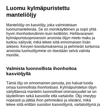
Luomu kylmäpuristettu
manteliöljy
Manteliöljy on kasviöljy, joka valmistetaan
luomumanteleista. Se on monikäyttöinen ja sopii yhtä
hyvin ihonhoitorutiiniin kuin keittiöön. Hellävaraisen
kylmäpuristusprosessin ansiosta öljyn mieto maku ja
tuoksu säilyvät, mikä tekee siitä erinomaisen lisän
arkeesi. Kevyen koostumuksensa ja pehmeän tuntunsa
ansiosta luomuöljymme on itsestään selvä valinta
monille.
Valmista luonnollista ihonhoitoa
kasviöljyllä
Tämä öljy on erinomainen perusta, jos haluat luoda
omaa luonnollista ihonhoitoasi. Kylmäpuristetun öljyn
säilyttäessä mantelin luonnolliset ominaisuudet se on
täydellinen sekä kasvoille että vartalolle. Öljy imeytyy
nopeasti ja jättää ihon pehmeäksi ja sileäksi, mikä
tekee siitä erittäin suositun kasvoöljynä, vartaloöljynä ja