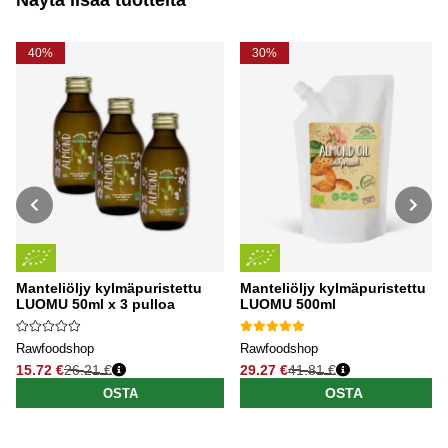
40%
30%
Manteliöljy kylmäpuristettu
Manteliöljy kylmäpuristettu
LUOMU 50ml x 3 pulloa
LUOMU 500ml
Rawfoodshop
Rawfoodshop
15.72 €
26.21 €
29.27 €
41.81 €
Normaali hinta
Normaali hinta
OSTA
OSTA