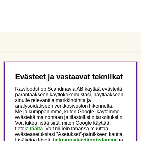
Asiakaspalvelu
Evästeet ja vastaavat tekniikat
Tietoa meistä
Rawfoodshop Scandinavia AB käyttää evästeitä
parantaakseen käyttökokemustasi, näyttääkseen
sinulle relevanttia markkinointia ja
Seuraa meitä
analysoidakseen verkkosivuston liikennettä.
Me ja kumppanimme, kuten Google, käytämme
evästeitä mainontaan ja tilastollisiin tarkoituksiin.
Tämä on Rawfoodshop
Voit lukea lisää siitä, miten Google käyttää
tietoja
täältä
.
Voit milloin tahansa muuttaa
evästeasetuksiasi ”Asetukset”-painikkeen kautta.
Finland
Lisätietoa löydät
tietosuojakäytännöstämme
ja