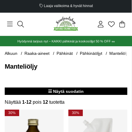
Luomusertifioitu
Ost
Mää
.
Hyödynnä tarjous nyt – KAIKKI pähkinät ja kookosöljyt 50 % OFF 🥜
Alkuun
Raaka-aineet
Pähkinät
Pähkinäöljyt
Manteliöljy
Manteliöljy
Näytä suodatin
Näyttää
1-12
pois
12
tuotetta
Tuotteet
30%
30%