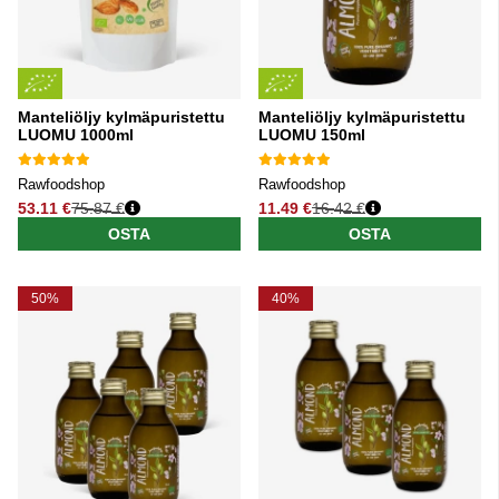
Manteliöljy kylmäpuristettu
Manteliöljy kylmäpuristettu
LUOMU 1000ml
LUOMU 150ml
Rawfoodshop
Rawfoodshop
53.11 €
75.87 €
11.49 €
16.42 €
Normaali hinta
Normaali hinta
OSTA
OSTA
50%
40%