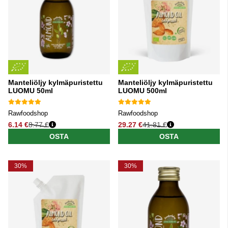
Manteliöljy kylmäpuristettu
Manteliöljy kylmäpuristettu
LUOMU 50ml
LUOMU 500ml
Rawfoodshop
Rawfoodshop
6.14 €
8.77 €
29.27 €
41.81 €
Normaali hinta
Normaali hinta
OSTA
OSTA
30%
30%