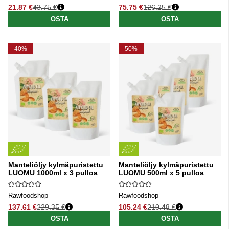
21.87 €
43.75 €
75.75 €
126.25 €
Normaali hinta
Normaali hinta
OSTA
OSTA
40%
50%
Manteliöljy kylmäpuristettu
Manteliöljy kylmäpuristettu
LUOMU 1000ml x 3 pulloa
LUOMU 500ml x 5 pulloa
Rawfoodshop
Rawfoodshop
137.61 €
229.35 €
105.24 €
210.48 €
Normaali hinta
Normaali hinta
OSTA
OSTA