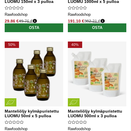
LUOMU 150ml x 3 pulloa
LUOMU 1000ml x 5 pulloa
Rawfoodshop
Rawfoodshop
29.86 €
49.76 €
191.10 €
382.21 €
Normaali hinta
Normaali hinta
OSTA
OSTA
50%
40%
Manteliöljy kylmäpuristettu
Manteliöljy kylmäpuristettu
LUOMU 50ml x 5 pulloa
LUOMU 500ml x 3 pulloa
Rawfoodshop
Rawfoodshop