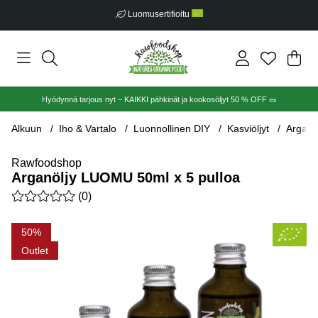
Luomusertifioitu
Ost
Mää
.
Hyödynnä tarjous nyt – KAIKKI pähkinät ja kookosöljyt 50 % OFF 🥜
Alkuun
Iho & Vartalo
Luonnollinen DIY
Kasviöljyt
Arganö
Rawfoodshop
Arganöljy LUOMU 50ml x 5 pulloa
Keskiarvoluokitus 0 / 5 Arvioiden määrä 0
(
0
)
Tuotekuvat Arganöljy LUOMU 50ml x 5 pulloa
50
Outlet