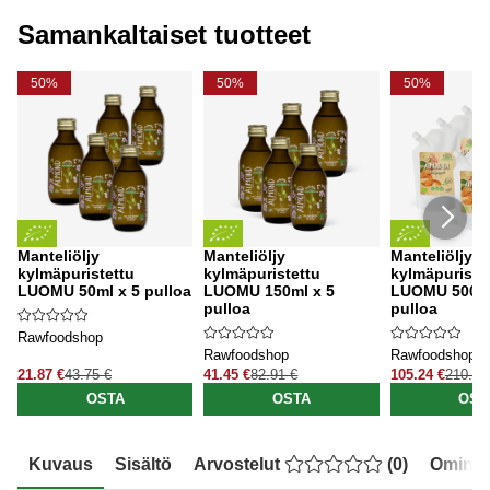
Samankaltaiset tuotteet
50%
50%
50%
Manteliöljy
Manteliöljy
Manteliöljy
kylmäpuristettu
kylmäpuristettu
kylmäpuriste
LUOMU 50ml x 5 pulloa
LUOMU 150ml x 5
LUOMU 500ml
pulloa
pulloa
Rawfoodshop
Rawfoodshop
Rawfoodshop
21.87 €
43.75 €
41.45 €
82.91 €
105.24 €
210.48
OSTA
OSTA
OST
Kuvaus
Sisältö
Arvostelut
(
0
)
Ominai