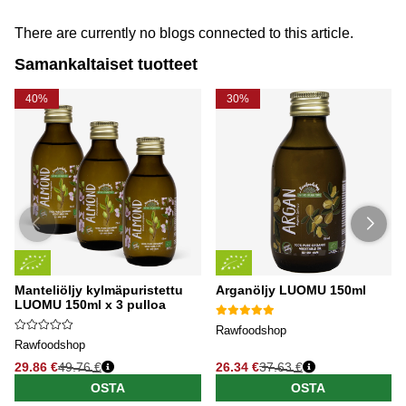
There are currently no blogs connected to this article.
Samankaltaiset tuotteet
40%
30%
Manteliöljy kylmäpuristettu
Arganöljy LUOMU 150ml
LUOMU 150ml x 3 pulloa
Rawfoodshop
Rawfoodshop
29.86 €
49.76 €
26.34 €
37.63 €
OSTA
OSTA