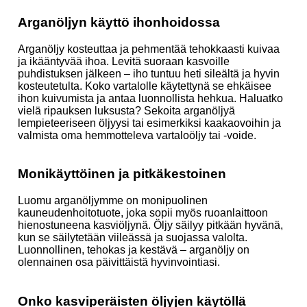
Arganöljyn käyttö ihonhoidossa
Arganöljy kosteuttaa ja pehmentää tehokkaasti kuivaa
ja ikääntyvää ihoa. Levitä suoraan kasvoille
puhdistuksen jälkeen – iho tuntuu heti sileältä ja hyvin
kosteutetulta. Koko vartalolle käytettynä se ehkäisee
ihon kuivumista ja antaa luonnollista hehkua. Haluatko
vielä ripauksen luksusta? Sekoita arganöljyä
lempieteeriseen öljyysi tai esimerkiksi kaakaovoihin ja
valmista oma hemmotteleva vartaloöljy tai -voide.
Monikäyttöinen ja pitkäkestoinen
Luomu arganöljymme on monipuolinen
kauneudenhoitotuote, joka sopii myös ruoanlaittoon
hienostuneena kasviöljynä. Öljy säilyy pitkään hyvänä,
kun se säilytetään viileässä ja suojassa valolta.
Luonnollinen, tehokas ja kestävä – arganöljy on
olennainen osa päivittäistä hyvinvointiasi.
Onko kasviperäisten öljyjen käytöllä