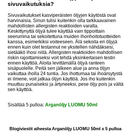
sivuvaikutuksia?
Sivuvaikutukset kasviperäisten öljyjen käytöstä ovat
harvinaisia. Sinun tulisi kuitenkin olla tarkkaavainen
mahdollisten allergisten reaktioiden varalta.
Keskittynyttä öljyä tulee käyttää vain tippoittain
seerumina tai sekoitettuna muiden ihonhoitotuotteiden
kanssa, esimerkiksi voiteeseen. Älä sekoita eri öljyjä
ennen kuin olet testannut ne yksitellen nähdäksesi,
sietääkö ihosi niitä. Allergisten reaktioiden mahdollisen
riskin rajoittamiseksi voit tehdä yksinkertaisen testin
ennen käyttöä. Aloita levittämällä öljyä ranteen
sisäpuolelle. Peitä sen jälkeen alue ja anna öljyn
vaikuttaa iholla 24 tuntia. Jos ihottumaa tai ihoärsytystä
ei ilmene, voit jatkaa öljyn käyttöä. Jos iho kuitenkin
muuttuu punaiseksi ja ärtyneeksi, pese öljy pois ja vältä
sen käyttöä.
Sisältää 5 pulloa:
Arganöljy LUOMU 50ml
Blogiviestit aiheesta Arganöljy LUOMU 50ml x 5 pulloa