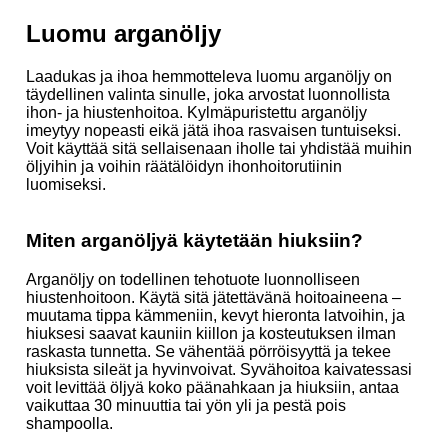
Luomu arganöljy
Laadukas ja ihoa hemmotteleva luomu arganöljy on
täydellinen valinta sinulle, joka arvostat luonnollista
ihon- ja hiustenhoitoa. Kylmäpuristettu arganöljy
imeytyy nopeasti eikä jätä ihoa rasvaisen tuntuiseksi.
Voit käyttää sitä sellaisenaan iholle tai yhdistää muihin
öljyihin ja voihin räätälöidyn ihonhoitorutiinin
luomiseksi.
Miten arganöljyä käytetään hiuksiin?
Arganöljy on todellinen tehotuote luonnolliseen
hiustenhoitoon. Käytä sitä jätettävänä hoitoaineena –
muutama tippa kämmeniin, kevyt hieronta latvoihin, ja
hiuksesi saavat kauniin kiillon ja kosteutuksen ilman
raskasta tunnetta. Se vähentää pörröisyyttä ja tekee
hiuksista sileät ja hyvinvoivat. Syvähoitoa kaivatessasi
voit levittää öljyä koko päänahkaan ja hiuksiin, antaa
vaikuttaa 30 minuuttia tai yön yli ja pestä pois
shampoolla.