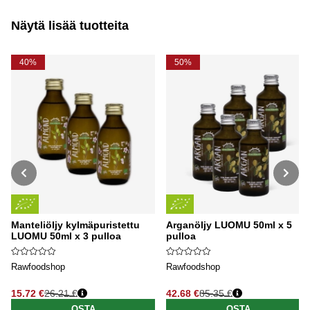
Näytä lisää tuotteita
40%
50%
Manteliöljy kylmäpuristettu
Arganöljy LUOMU 50ml x 5
LUOMU 50ml x 3 pulloa
pulloa
Rawfoodshop
Rawfoodshop
15.72 €
26.21 €
42.68 €
85.35 €
Normaali hinta
Normaali hinta
OSTA
OSTA