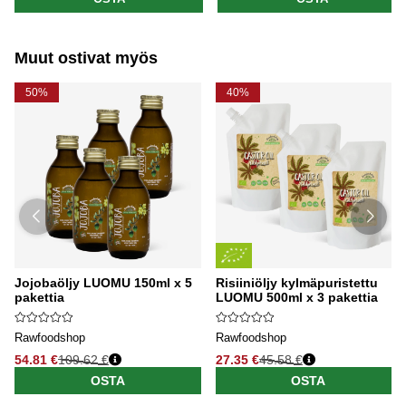
Muut ostivat myös
50%
40%
Jojobaöljy LUOMU 150ml x 5
Risiiniöljy kylmäpuristettu
pakettia
LUOMU 500ml x 3 pakettia
Rawfoodshop
Rawfoodshop
54.81 €
109.62 €
27.35 €
45.58 €
OSTA
OSTA