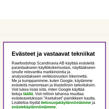
Asiakaspalvelu
Evästeet ja vastaavat tekniikat
Tietoa meistä
Rawfoodshop Scandinavia AB käyttää evästeitä
parantaakseen käyttökokemustasi, näyttääkseen
sinulle relevanttia markkinointia ja
Seuraa meitä
analysoidakseen verkkosivuston liikennettä.
Me ja kumppanimme, kuten Google, käytämme
evästeitä mainontaan ja tilastollisiin tarkoituksiin.
Tämä on Rawfoodshop
Voit lukea lisää siitä, miten Google käyttää
tietoja
täältä
.
Voit milloin tahansa muuttaa
evästeasetuksiasi ”Asetukset”-painikkeen kautta.
Finland
Lisätietoa löydät
tietosuojakäytännöstämme
ja
evästekäytännöstämme.