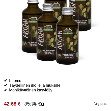
✔
Luomu
✔
Täydellinen iholle ja hiuksille
✔
Monikäyttöinen kasviöljy
42.68
€
85.35
€
Vrg.pris: