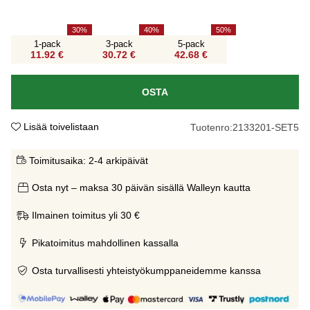
30
40
50
1-pack
3-pack
5-pack
11.92 €
30.72 €
42.68 €
OSTA
Lisää toivelistaan
Tuotenro:
2133201-SET5
Toimitusaika:
2-4 arkipäivät
Osta nyt – maksa 30 päivän sisällä Walleyn kautta
Ilmainen toimitus yli 30 €
Pikatoimitus mahdollinen kassalla
Osta turvallisesti yhteistyökumppaneidemme kanssa