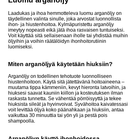
Laadukas ja ihoa hemmotteleva luomu arganöljy on
täydellinen valinta sinulle, joka arvostat luonnollista
ihon- ja hiustenhoitoa. Kylmäpuristettu arganöljy
imeytyy nopeasti eikä jätä ihoa rasvaisen tuntuiseksi.
Voit käyttää sitä sellaisenaan iholle tai yhdistää muihin
öljyihin ja voihin räätälöidyn ihonhoitorutiinin
luomiseksi.
Miten arganöljyä käytetään hiuksiin?
Arganöljy on todellinen tehotuote luonnolliseen
hiustenhoitoon. Käytä sitä jätettävänä hoitoaineena –
muutama tippa kämmeniin, kevyt hieronta latvoihin, ja
hiuksesi saavat kauniin kiillon ja kosteutuksen ilman
raskasta tunnetta. Se vähentää pörröisyyttä ja tekee
hiuksista sileät ja hyvinvoivat. Syvähoitoa kaivatessasi
voit levittää öljyä koko päänahkaan ja hiuksiin, antaa
vaikuttaa 30 minuuttia tai yön yli ja pestä pois
shampoolla.
Arganöljyn käyttö ihonhoidossa