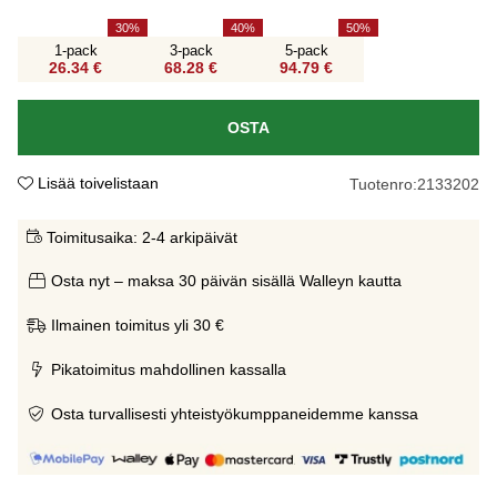
30
40
50
1-pack
3-pack
5-pack
26.34 €
68.28 €
94.79 €
OSTA
Lisää toivelistaan
Tuotenro:
2133202
Toimitusaika:
2-4 arkipäivät
Osta nyt – maksa 30 päivän sisällä Walleyn kautta
Ilmainen toimitus yli 30 €
Pikatoimitus mahdollinen kassalla
Osta turvallisesti yhteistyökumppaneidemme kanssa