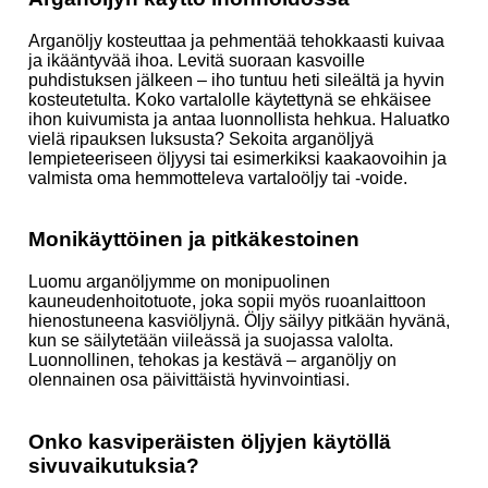
Arganöljy kosteuttaa ja pehmentää tehokkaasti kuivaa
ja ikääntyvää ihoa. Levitä suoraan kasvoille
puhdistuksen jälkeen – iho tuntuu heti sileältä ja hyvin
kosteutetulta. Koko vartalolle käytettynä se ehkäisee
ihon kuivumista ja antaa luonnollista hehkua. Haluatko
vielä ripauksen luksusta? Sekoita arganöljyä
lempieteeriseen öljyysi tai esimerkiksi kaakaovoihin ja
valmista oma hemmotteleva vartaloöljy tai -voide.
Monikäyttöinen ja pitkäkestoinen
Luomu arganöljymme on monipuolinen
kauneudenhoitotuote, joka sopii myös ruoanlaittoon
hienostuneena kasviöljynä. Öljy säilyy pitkään hyvänä,
kun se säilytetään viileässä ja suojassa valolta.
Luonnollinen, tehokas ja kestävä – arganöljy on
olennainen osa päivittäistä hyvinvointiasi.
Onko kasviperäisten öljyjen käytöllä
sivuvaikutuksia?