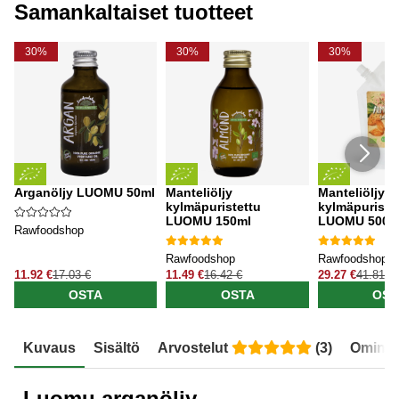
Samankaltaiset tuotteet
30%
30%
30%
Arganöljy LUOMU 50ml
Manteliöljy
Manteliöljy
kylmäpuristettu
kylmäpuriste
LUOMU 150ml
LUOMU 500m
Rawfoodshop
Rawfoodshop
Rawfoodshop
11.92 €
17.03 €
11.49 €
16.42 €
29.27 €
41.81 €
OSTA
OSTA
OST
Kuvaus
Sisältö
Arvostelut
(
3
)
Ominai
Luomu arganöljy