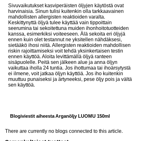
Sivuvaikutukset kasviperäisten öljyjen käytöstä ovat
harvinaisia. Sinun tulisi kuitenkin olla tarkkaavainen
mahdollisten allergisten reaktioiden varalta.
Keskittynyttä öljyä tulee käyttää vain tippoittain
seerumina tai sekoitettuna muiden ihonhoitotuotteiden
kanssa, esimerkiksi voiteeseen. Älä sekoita eri öljyjä
ennen kuin olet testannut ne yksitellen nähdäksesi,
sietääkö ihosi niitä. Allergisten reaktioiden mahdollisen
riskin rajoittamiseksi voit tehdä yksinkertaisen testin
ennen käyttöä. Aloita levittämällä öljyä ranteen
sisäpuolelle. Peitä sen jälkeen alue ja anna öljyn
vaikuttaa iholla 24 tuntia. Jos ihottumaa tai ihoärsytystä
ei ilmene, voit jatkaa öljyn käyttöä. Jos iho kuitenkin
muuttuu punaiseksi ja ärtyneeksi, pese öljy pois ja vältä
sen käyttöä.
Blogiviestit aiheesta Arganöljy LUOMU 150ml
There are currently no blogs connected to this article.