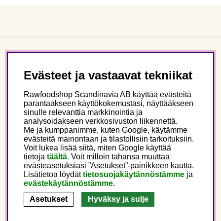
Asiakaspalvelu
Evästeet ja vastaavat tekniikat
Tietoa meistä
Rawfoodshop Scandinavia AB käyttää evästeitä
parantaakseen käyttökokemustasi, näyttääkseen
sinulle relevanttia markkinointia ja
Seuraa meitä
analysoidakseen verkkosivuston liikennettä.
Me ja kumppanimme, kuten Google, käytämme
evästeitä mainontaan ja tilastollisiin tarkoituksiin.
Tämä on Rawfoodshop
Voit lukea lisää siitä, miten Google käyttää
tietoja
täältä
.
Voit milloin tahansa muuttaa
evästeasetuksiasi ”Asetukset”-painikkeen kautta.
Finland
Lisätietoa löydät
tietosuojakäytännöstämme
ja
evästekäytännöstämme.
Asetukset
Hyväksy ja sulje
Copyright © 2025 Rawfoodshop Scandinavia AB