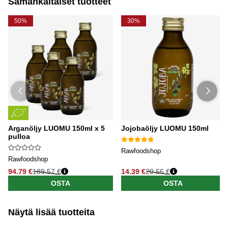
Samankaltaiset tuotteet
50%
30%
Arganöljy LUOMU 150ml x 5
Jojobaöljy LUOMU 150ml
pulloa
Rawfoodshop
Rawfoodshop
94.79 €
189.57 €
14.39 €
20.56 €
OSTA
OSTA
Näytä lisää tuotteita