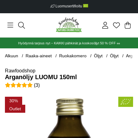
Luomusertifioitu
Ost
Mää
.
Hyödynnä tarjous nyt – KAIKKI pähkinät ja kookosöljyt 50 % OFF 🥜
Alkuun
Raaka-aineet
Ruokakomero
Öljyt
Öljyt
Argan
Rawfoodshop
Arganöljy LUOMU 150ml
Keskiarvoluokitus 5 / 5 Arvioiden määrä 3
(
3
)
Tuotekuvat Arganöljy LUOMU 150ml
30
Outlet