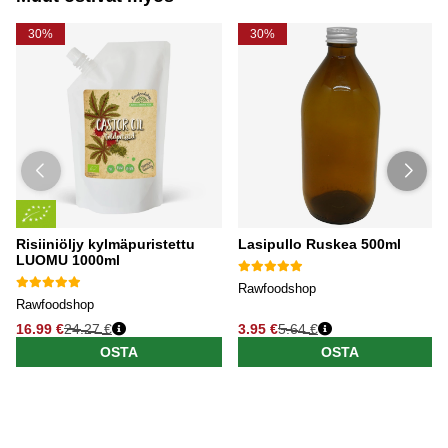
30%
30%
Risiiniöljy kylmäpuristettu
Lasipullo Ruskea 500ml
LUOMU 1000ml
Rawfoodshop
Rawfoodshop
16.99 €
24.27 €
3.95 €
5.64 €
OSTA
OSTA