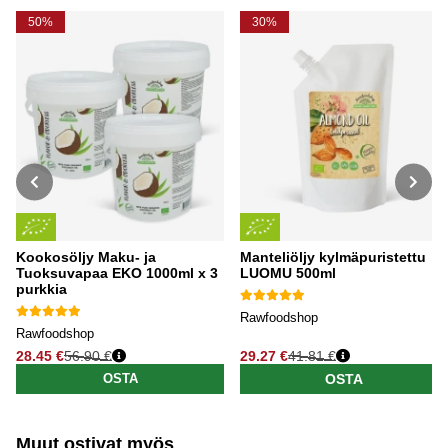
50%
30%
Kookosöljy Maku- ja
Manteliöljy kylmäpuristettu
Tuoksuvapaa EKO 1000ml x 3
LUOMU 500ml
purkkia
Rawfoodshop
Rawfoodshop
28.45 €
56.90 €
29.27 €
41.81 €
Normaali hinta
Normaali hinta
OSTA
OSTA
Muut ostivat myös