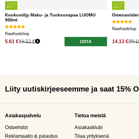
Kookosöljy Maku- ja Tuoksuvapaa LUOMU
Omenasiider
500ml
Rawfoodshop
Rawfoodshop
5.61 €
11.22 €
14.13 €
20.1
OSTA
Liity uutiskirjeeseemme ja saat 15% 
Asiakaspalvelu
Tietoa meistä
Ostoehdot
Asiakasklubi
Reklamaatio & palautus
Tilaa yrityksenä