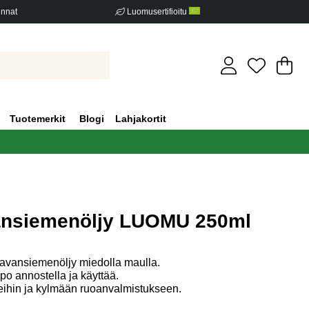
innat
Luomusertifioitu
Os
Mä
.
Tuotemerkit
Blogi
Lahjakortit
vansiemenöljy LUOMU 250ml
iden määrä 0
avansiemenöljy miedolla maulla.
 annostella ja käyttää.
teihin ja kylmään ruoanvalmistukseen.