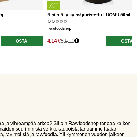
0g
Risiiniöljy kylmäpuristettu LUOMU 50ml
Rawfoodshop
4.14 €
5.91 €
OSTA
OSTA
aa ja vihreämpää arkea? Silloin Rawfoodshop tarjoaa kaiken
smaiden suurimmista verkkokaupoista tarjoamme laajan
a, ravintolisiä ja rawfoodia. Yli kymmenen vuoden jälkeen