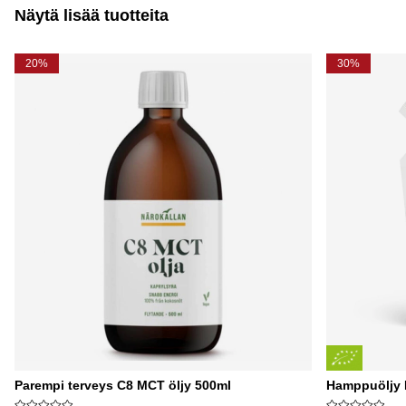
Näytä lisää tuotteita
20%
30%
Parempi terveys C8 MCT öljy 500ml
Hamppuöljy