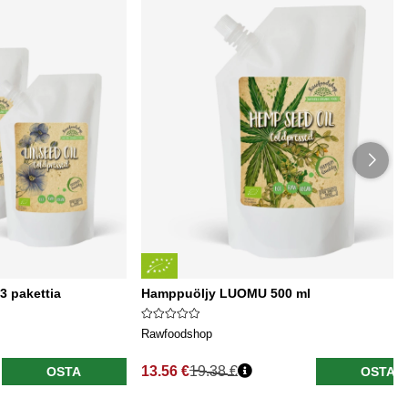
3 pakettia
Hamppuöljy LUOMU 500 ml
Rawfoodshop
13.56 €
19.38 €
OSTA
OSTA