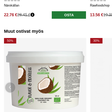
Närokällan
Rawfoodshop
22.76 €
28.45 €
13.56 €
19.3
OSTA
Normaali hinta
Normaali hi
Muut ostivat myös
50%
30%