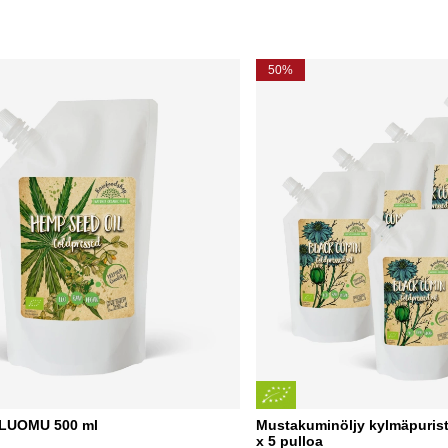
50%
 LUOMU 500 ml
Mustakuminöljy kylmäpuris
x 5 pulloa