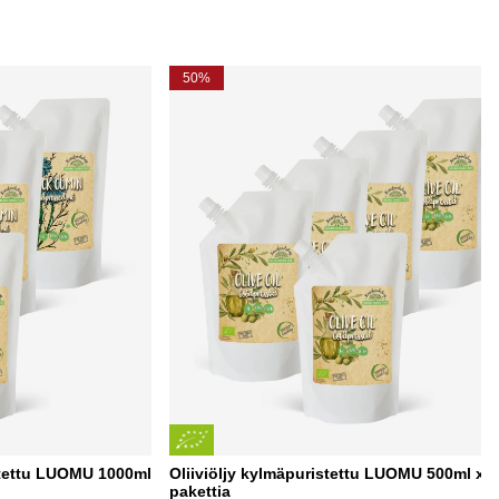
50%
tettu LUOMU 1000ml
Oliiviöljy kylmäpuristettu LUOMU 500ml x 5
pakettia