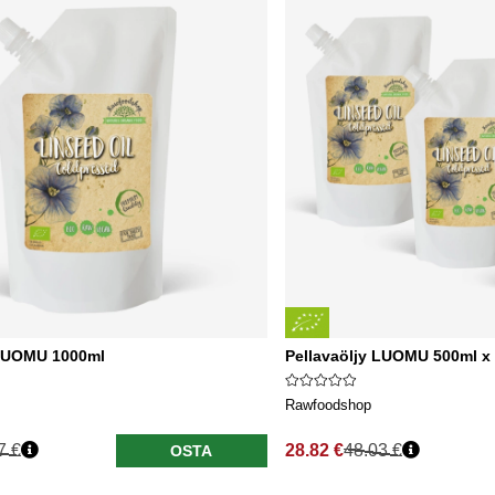
 LUOMU 1000ml
Pellavaöljy LUOMU 500ml x 
Rawfoodshop
7 €
28.82 €
48.03 €
OSTA