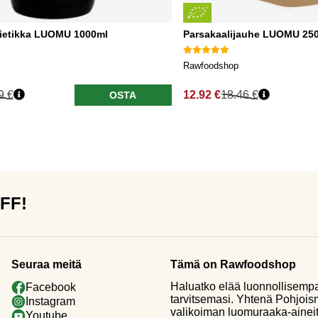
ietikka LUOMU 1000ml
Parsakaalijauhe LUOMU 25
Rawfoodshop
9 €
12.92 €
18.46 €
OSTA
OFF!
Seuraa meitä
Tämä on Rawfoodshop
Haluatko elää luonnollisemp
Facebook
tarvitsemasi. Yhtenä Pohjoi
Instagram
valikoiman luomuraaka-aineit
Youtube