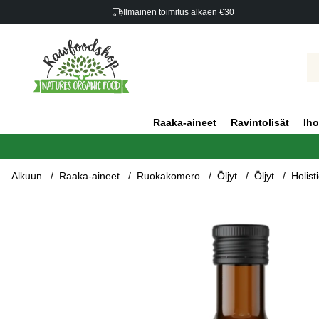
Ilmainen toimitus alkaen €30
Raaka-aineet
Ravintolisät
Iho
Alkuun
Raaka-aineet
Ruokakomero
Öljyt
Öljyt
Holis
Tuotekuvat Holistic Pellavansiemenöljy LUOMU 250ml