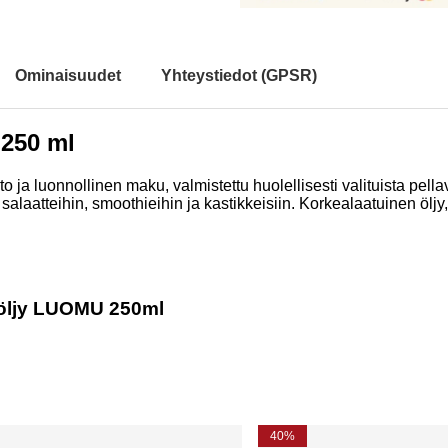
Ominaisuudet
Yhteystiedot (GPSR)
 250 ml
o ja luonnollinen maku, valmistettu huolellisesti valituista pe
 salaatteihin, smoothieihin ja kastikkeisiin. Korkealaatuinen öljy
enöljy LUOMU 250ml
40%