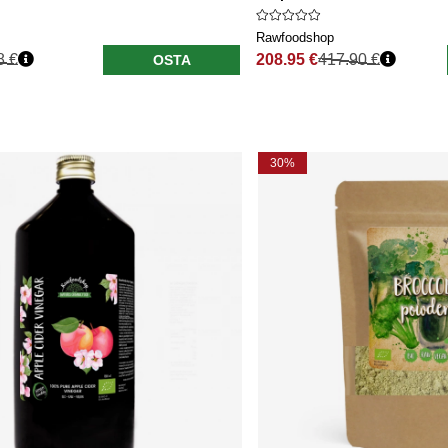
Rawfoodshop
8 €
208.95 €
417.90 €
OSTA
nta
Normaali hinta
30%