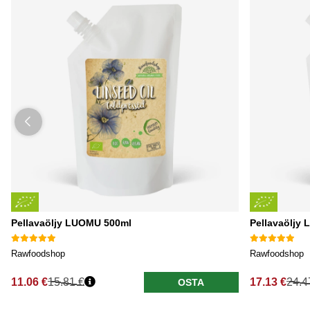
Pellavaöljy LUOMU 500ml
Pellavaöljy
Rawfoodshop
Rawfoodshop
11.06 €
15.81 €
17.13 €
24.4
OSTA