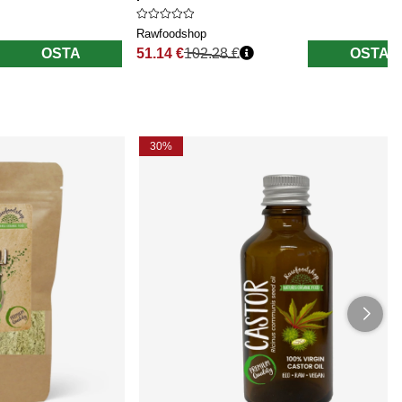
Rawfoodshop
OSTA
51.14 €
102.28 €
OSTA
Normaali hinta
30%