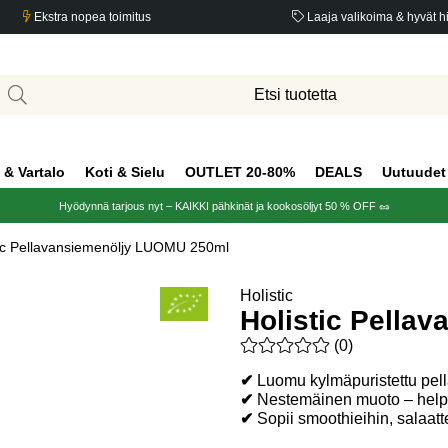
Ekstra nopea toimitus
Laaja valikoima & hyvät h
 & Vartalo
Koti & Sielu
OUTLET 20-80%
DEALS
Uutuudet
Hyödynnä tarjous nyt – KAIKKI pähkinät ja kookosöljyt 50 % OFF 🥜
tic Pellavansiemenöljy LUOMU 250ml
Holistic
Holistic Pella
Keskiarvoluokitus 0 / 5 Arvio
(
0
)
✔
Luomu kylmäpuristettu pell
✔
Nestemäinen muoto – helppo
✔
Sopii smoothieihin, salaat