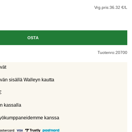
Vrg.pris:
36.32 €/L
OSTA
Tuotenro:
20700
ivät
vän sisällä Walleyn kautta
€
n kassalla
eistyökumppaneidemme kanssa